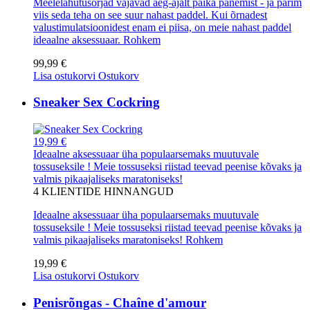
Meelelahutusorjad vajavad aeg-ajalt paika panemist - ja parim
viis seda teha on see suur nahast paddel. Kui õrnadest
valustimulatsioonidest enam ei piisa, on meie nahast paddel
ideaalne aksessuaar.
Rohkem
99,99 €
Lisa ostukorvi
Ostukorv
Sneaker Sex Cockring
19,99 €
Ideaalne aksessuaar üha populaarsemaks muutuvale
tossuseksile ! Meie tossuseksi riistad teevad peenise kõvaks ja
valmis pikaajaliseks maratoniseks!
4
KLIENTIDE HINNANGUD
Ideaalne aksessuaar üha populaarsemaks muutuvale
tossuseksile ! Meie tossuseksi riistad teevad peenise kõvaks ja
valmis pikaajaliseks maratoniseks!
Rohkem
19,99 €
Lisa ostukorvi
Ostukorv
Penisrõngas - Chaîne d'amour