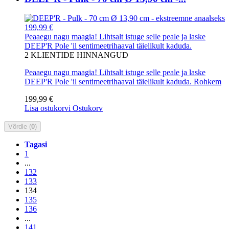
199,99 €
Peaaegu nagu maagia! Lihtsalt istuge selle peale ja laske
DEEP'R Pole 'il sentimeetrihaaval täielikult kaduda.
2
KLIENTIDE HINNANGUD
Peaaegu nagu maagia! Lihtsalt istuge selle peale ja laske
DEEP'R Pole 'il sentimeetrihaaval täielikult kaduda.
Rohkem
199,99 €
Lisa ostukorvi
Ostukorv
Võrdle (
0
)
Tagasi
1
...
132
133
134
135
136
...
141