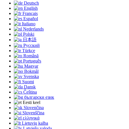
Deutsch
English
Français
Español
Italiano
Nederlands
Polski
日本語
Русский
Türkçe
Română
Português
Magyar
Bokmål
Svenska
Suomi
Dansk
Čeština
български език
Eesti keel
Slovenčina
Slovenščina
ελληνικά
Lietuvių kalba
Latviešu valoda