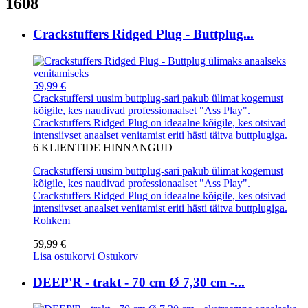
1608
Crackstuffers Ridged Plug - Buttplug...
59,99 €
Crackstuffersi uusim buttplug-sari pakub ülimat kogemust
kõigile, kes naudivad professionaalset "Ass Play".
Crackstuffers Ridged Plug on ideaalne kõigile, kes otsivad
intensiivset anaalset venitamist eriti hästi täitva buttplugiga.
6
KLIENTIDE HINNANGUD
Crackstuffersi uusim buttplug-sari pakub ülimat kogemust
kõigile, kes naudivad professionaalset "Ass Play".
Crackstuffers Ridged Plug on ideaalne kõigile, kes otsivad
intensiivset anaalset venitamist eriti hästi täitva buttplugiga.
Rohkem
59,99 €
Lisa ostukorvi
Ostukorv
DEEP'R - trakt - 70 cm Ø 7,30 cm -...