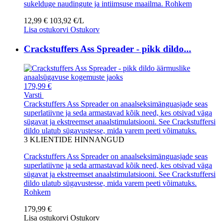
sukelduge naudingute ja intiimsuse maailma.
Rohkem
12,99 €
103,92 €/L
Lisa ostukorvi
Ostukorv
Crackstuffers Ass Spreader - pikk dildo...
179,99 €
Varsti
Crackstuffers Ass Spreader on anaalseksimänguasjade seas
superlatiivne ja seda armastavad kõik need, kes otsivad väga
sügavat ja ekstreemset anaalstimulatsiooni. See Crackstuffersi
dildo ulatub sügavustesse, mida varem peeti võimatuks.
3
KLIENTIDE HINNANGUD
Crackstuffers Ass Spreader on anaalseksimänguasjade seas
superlatiivne ja seda armastavad kõik need, kes otsivad väga
sügavat ja ekstreemset anaalstimulatsiooni. See Crackstuffersi
dildo ulatub sügavustesse, mida varem peeti võimatuks.
Rohkem
179,99 €
Lisa ostukorvi
Ostukorv