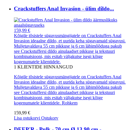
Crackstuffers Anal Invasion - ülim dildo...
159,99 €
Kõigile tõsistele sügavusmängijatele on Crackstuffers Anal
Invasion ideaalne dildo, et uurida keha sügavamaid sügavusi.
Muljetavaldava 55 cm pikkuse ja 6 cm läbimõõduga pakub
see Crackstuffersi dildo ainulaadset pikkuse ja tekstuuri
kombinatsiooni, mis esitab väljakutse isegi kõige
kogenumatele klientidele.
1
KLIENTIDE HINNANGUD
Kõigile tõsistele sügavusmängijatele on Crackstuffers Anal
Invasion ideaalne dildo, et uurida keha sügavamaid sügavusi.
Muljetavaldava 55 cm pikkuse ja 6 cm läbimõõduga pakub
see Crackstuffersi dildo ainulaadset pikkuse ja tekstuuri
kombinatsiooni, mis esitab väljakutse isegi kõige
kogenumatele klientidele.
Rohkem
159,99 €
Lisa ostukorvi
Ostukorv
DEEP'R - Pulk - 70 cm Ø 13,90 cm -...