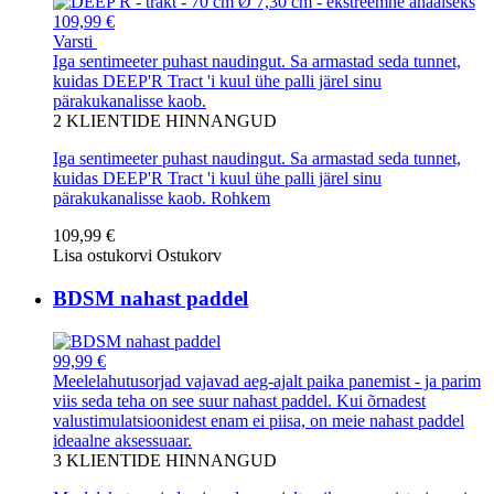
109,99 €
Varsti
Iga sentimeeter puhast naudingut. Sa armastad seda tunnet,
kuidas DEEP'R Tract 'i kuul ühe palli järel sinu
pärakukanalisse kaob.
2
KLIENTIDE HINNANGUD
Iga sentimeeter puhast naudingut. Sa armastad seda tunnet,
kuidas DEEP'R Tract 'i kuul ühe palli järel sinu
pärakukanalisse kaob.
Rohkem
109,99 €
Lisa ostukorvi
Ostukorv
BDSM nahast paddel
99,99 €
Meelelahutusorjad vajavad aeg-ajalt paika panemist - ja parim
viis seda teha on see suur nahast paddel. Kui õrnadest
valustimulatsioonidest enam ei piisa, on meie nahast paddel
ideaalne aksessuaar.
3
KLIENTIDE HINNANGUD