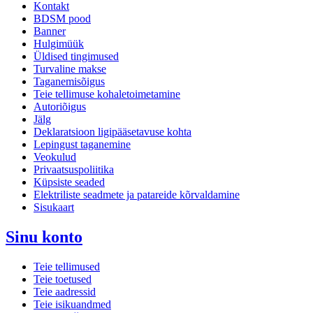
Kontakt
BDSM pood
Banner
Hulgimüük
Üldised tingimused
Turvaline makse
Taganemisõigus
Teie tellimuse kohaletoimetamine
Autoriõigus
Jälg
Deklaratsioon ligipääsetavuse kohta
Lepingust taganemine
Veokulud
Privaatsuspoliitika
Küpsiste seaded
Elektriliste seadmete ja patareide kõrvaldamine
Sisukaart
Sinu konto
Teie tellimused
Teie toetused
Teie aadressid
Teie isikuandmed