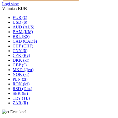
Logi sisse
Valuuta :
EUR
EUR (€)
USD ($)
AUD (AU$)
BAM (KM)
BRL (R$)
CAD (CAD$)
CHF (CHF)
CNY (¥)
CZK (Kč)
DKK (kr)
GBP (£)
MKD (Ден)
NOK (kr)
PLN (zł)
RON (lei)
RSD (Din.)
SEK (kr)
TRY (TL)
ZAR (R)
Eesti keel