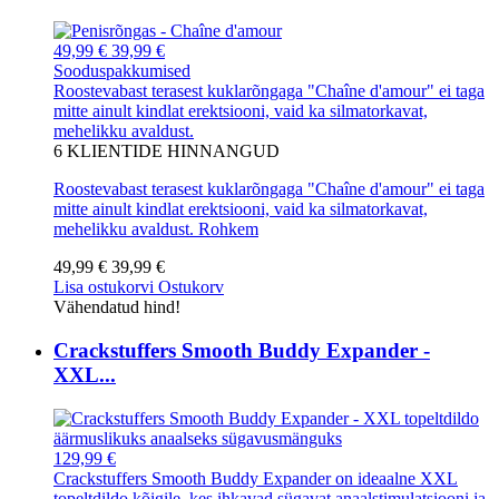
49,99 €
39,99 €
Sooduspakkumised
Roostevabast terasest kuklarõngaga "Chaîne d'amour" ei taga
mitte ainult kindlat erektsiooni, vaid ka silmatorkavat,
mehelikku avaldust.
6
KLIENTIDE HINNANGUD
Roostevabast terasest kuklarõngaga "Chaîne d'amour" ei taga
mitte ainult kindlat erektsiooni, vaid ka silmatorkavat,
mehelikku avaldust.
Rohkem
49,99 €
39,99 €
Lisa ostukorvi
Ostukorv
Vähendatud hind!
Crackstuffers Smooth Buddy Expander -
XXL...
129,99 €
Crackstuffers Smooth Buddy Expander on ideaalne XXL
topeltdildo kõigile, kes ihkavad sügavat anaalstimulatsiooni ja