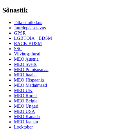
Sõnastik
Jätkusuutlikkus
Juurdepääsetavus
GPSR
LGBTQIA+ BDSM
RACK BDSM
SSC
Viivituspihusti
MEO Austria
MEO Šveits
MEO Prantsusmaa
MEO Itaalia
MEO Hispaania
MEO Madalmaad
MEO UK
MEO Rootsi
MEO Belgia
MEO Ungari
MEO USA
MEO Kanada
MEO Jaapan
Locktober