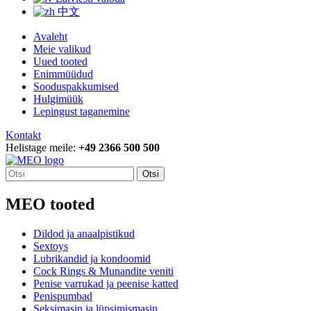
中文
Avaleht
Meie valikud
Uued tooted
Enimmüüdud
Sooduspakkumised
Hulgimüük
Lepingust taganemine
Kontakt
Helistage meile:
+49 2366 500 500
Otsi
MEO tooted
Dildod ja anaalpistikud
Sextoys
Lubrikandid ja kondoomid
Cock Rings & Munandite veniti
Penise varrukad ja peenise katted
Penispumbad
Seksimasin ja lüpsimismasin