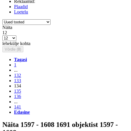
Reklaamid:
Plaadid
Loetelu
Näita
12
lehekülje kohta
Võrdle (
0
)
Tagasi
1
...
132
133
134
135
136
...
141
Edasine
Näita 1597 - 1608 1691 objektist 1597 -