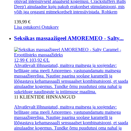
otsivad intensiivseid anaalseid kogemusi. Crackstuffers Balls
Deep'i ainulaadne kuju pakub erakordset stimulatsiooni, mis
võib iga orgasmi mitmekordselt intensiivistada.
Rohkem
139,99 €
Lisa ostukorvi
Ostukorv
Seksikas massaažigeel AMOREMEO - Salty...
12,99 €
103,92 €/L
Ahvatlevalt lõhnastatud, maitsva maitsega ja soojendav:
hellitage oma meeli Amoremeo, vastupandamatu maitsega
massaažigeeliga. Nautige paarina soolase karamelli ja
lõõgastava kehamassaaži sensuaalset kombinatsiooni, et saada
ainulaadne kogemus. Tundke õrnu puudutusi oma nahal ja
sukelduge naudingute ja intiimsuse maailma.
11
KLIENTIDE HINNANGUD
Ahvatlevalt lõhnastatud, maitsva maitsega ja soojendav:
hellitage oma meeli Amoremeo, vastupandamatu maitsega
massaažigeeliga. Nautige paarina soolase karamelli ja
lõõgastava kehamassaaži sensuaalset kombinatsiooni, et saada
ainulaadne kogemus. Tundke õrnu puudutusi oma nahal ja