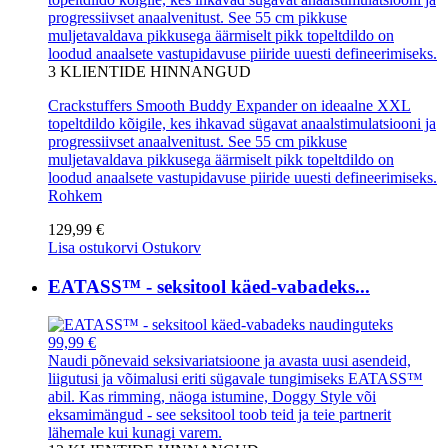
progressiivset anaalvenitust. See 55 cm pikkuse
muljetavaldava pikkusega äärmiselt pikk topeltdildo on
loodud anaalsete vastupidavuse piiride uuesti defineerimiseks.
3
KLIENTIDE HINNANGUD
Crackstuffers Smooth Buddy Expander on ideaalne XXL
topeltdildo kõigile, kes ihkavad sügavat anaalstimulatsiooni ja
progressiivset anaalvenitust. See 55 cm pikkuse
muljetavaldava pikkusega äärmiselt pikk topeltdildo on
loodud anaalsete vastupidavuse piiride uuesti defineerimiseks.
Rohkem
129,99 €
Lisa ostukorvi
Ostukorv
EATASS™ - seksitool käed-vabadeks...
99,99 €
Naudi põnevaid seksivariatsioone ja avasta uusi asendeid,
liigutusi ja võimalusi eriti sügavale tungimiseks EATASS™
abil. Kas rimming, näoga istumine, Doggy Style või
eksamimängud - see seksitool toob teid ja teie partnerit
lähemale kui kunagi varem.