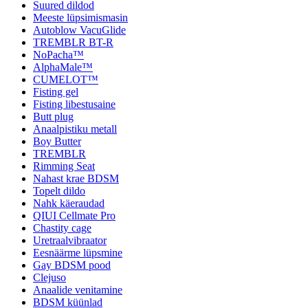
Suured dildod
Meeste lüpsimismasin
Autoblow VacuGlide
TREMBLR BT-R
NoPacha™
AlphaMale™
CUMELOT™
Fisting gel
Fisting libestusaine
Butt plug
Anaalpistiku metall
Boy Butter
TREMBLR
Rimming Seat
Nahast krae BDSM
Topelt dildo
Nahk käeraudad
QIUI Cellmate Pro
Chastity cage
Uretraalvibraator
Eesnäärme lüpsmine
Gay BDSM pood
Clejuso
Anaalide venitamine
BDSM küünlad