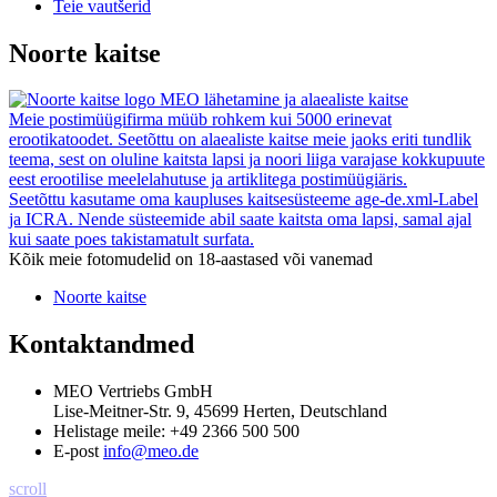
Teie vautšerid
Noorte kaitse
MEO lähetamine ja alaealiste kaitse
Meie postimüügifirma müüb rohkem kui 5000 erinevat
erootikatoodet. Seetõttu on alaealiste kaitse meie jaoks eriti tundlik
teema, sest on oluline kaitsta lapsi ja noori liiga varajase kokkupuute
eest erootilise meelelahutuse ja artiklitega postimüügiäris.
Seetõttu kasutame oma kaupluses kaitsesüsteeme age-de.xml-Label
ja ICRA. Nende süsteemide abil saate kaitsta oma lapsi, samal ajal
kui saate poes takistamatult surfata.
Kõik meie fotomudelid on 18-aastased või vanemad
Noorte kaitse
Kontaktandmed
MEO Vertriebs GmbH
Lise-Meitner-Str. 9, 45699 Herten, Deutschland
Helistage meile:
+49 2366 500 500
E-post
info@meo.de
scroll