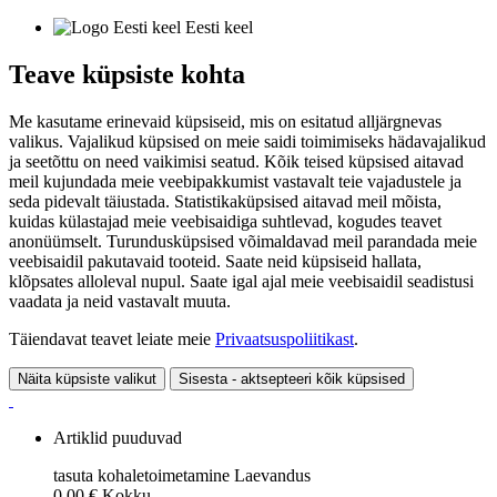
Eesti keel
Teave küpsiste kohta
Me kasutame erinevaid küpsiseid, mis on esitatud alljärgnevas
valikus. Vajalikud küpsised on meie saidi toimimiseks hädavajalikud
ja seetõttu on need vaikimisi seatud. Kõik teised küpsised aitavad
meil kujundada meie veebipakkumist vastavalt teie vajadustele ja
seda pidevalt täiustada. Statistikaküpsised aitavad meil mõista,
kuidas külastajad meie veebisaidiga suhtlevad, kogudes teavet
anonüümselt. Turundusküpsised võimaldavad meil parandada meie
veebisaidil pakutavaid tooteid. Saate neid küpsiseid hallata,
klõpsates alloleval nupul. Saate igal ajal meie veebisaidil seadistusi
vaadata ja neid vastavalt muuta.
Täiendavat teavet leiate meie
Privaatsuspoliitikast
.
Näita küpsiste valikut
Sisesta - aktsepteeri kõik küpsised
Artiklid puuduvad
tasuta kohaletoimetamine
Laevandus
0,00 €
Kokku