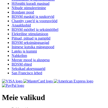
HiSmithi kuradi masinad
Nibude stimuleerimine
Bondage pood
BDSM maskid ja suukorvid
Chastity cage'd ja voorusvööd
Anaaldushid
BDSM mööbel ja seksimööbel
Elektriline stimulatsioon
Piitsad, piitsad ja pamplid
BDSM seksimänguasjad
Inimese kutsika mängupood
Lateks ja kummi
Nahkrihm
Meeste mood ja aluspesu
BDSM ehted
Seksikad aksessuaarid
San Francisco lehed
Meie valikud