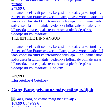
249,99 €
Punane, meeldivalt pehme, kergesti hooldatav ja vastupidav!
Sheets of San Francisco veekindlate punaste voodilinade abil
jääb voodi kaitstud ka intensiivse seksi ajal. Tänu täiuslikule
sobivusele ja tundmatule, vedelikku hülgavale pinnale saate
lõbutseda, ilma et peaksite muretsema plekkide pärast
voodipesul või madratsil.
1
KLIENTIDE HINNANGUD
Punane, meeldivalt pehme, kergesti hooldatav ja vastupidav!
Sheets of San Francisco veekindlate punaste voodilinade abil
jääb voodi kaitstud ka intensiivse seksi ajal. Tänu täiuslikule
sobivusele ja tundmatule, vedelikku hülgavale pinnale saate
lõbutseda, ilma et peaksite muretsema plekkide pärast
voodipesul või madratsil.
Rohkem
249,99 €
Lisa ostukorvi
Ostukorv
Gang Bang privaatne märg mänguväljak
169,99 €
149,99 €