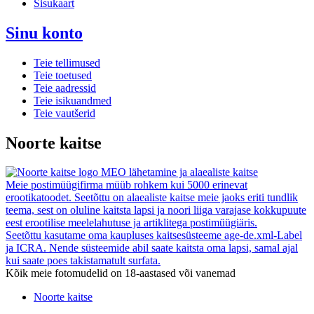
Sisukaart
Sinu konto
Teie tellimused
Teie toetused
Teie aadressid
Teie isikuandmed
Teie vautšerid
Noorte kaitse
MEO lähetamine ja alaealiste kaitse
Meie postimüügifirma müüb rohkem kui 5000 erinevat
erootikatoodet. Seetõttu on alaealiste kaitse meie jaoks eriti tundlik
teema, sest on oluline kaitsta lapsi ja noori liiga varajase kokkupuute
eest erootilise meelelahutuse ja artiklitega postimüügiäris.
Seetõttu kasutame oma kaupluses kaitsesüsteeme age-de.xml-Label
ja ICRA. Nende süsteemide abil saate kaitsta oma lapsi, samal ajal
kui saate poes takistamatult surfata.
Kõik meie fotomudelid on 18-aastased või vanemad
Noorte kaitse