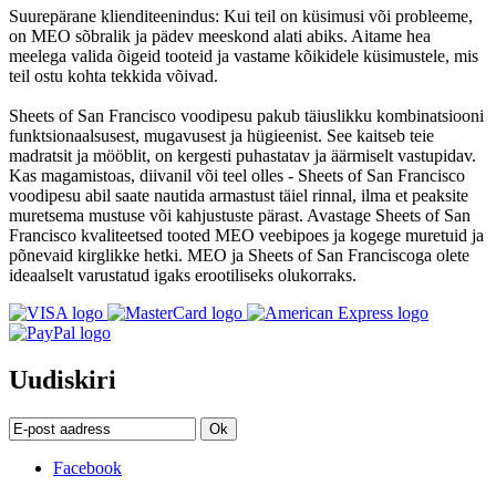
Suurepärane klienditeenindus: Kui teil on küsimusi või probleeme,
on MEO sõbralik ja pädev meeskond alati abiks. Aitame hea
meelega valida õigeid tooteid ja vastame kõikidele küsimustele, mis
teil ostu kohta tekkida võivad.
Sheets of San Francisco voodipesu pakub täiuslikku kombinatsiooni
funktsionaalsusest, mugavusest ja hügieenist. See kaitseb teie
madratsit ja mööblit, on kergesti puhastatav ja äärmiselt vastupidav.
Kas magamistoas, diivanil või teel olles - Sheets of San Francisco
voodipesu abil saate nautida armastust täiel rinnal, ilma et peaksite
muretsema mustuse või kahjustuste pärast. Avastage Sheets of San
Francisco kvaliteetsed tooted MEO veebipoes ja kogege muretuid ja
põnevaid kirglikke hetki. MEO ja Sheets of San Franciscoga olete
ideaalselt varustatud igaks erootiliseks olukorraks.
Uudiskiri
Ok
Facebook