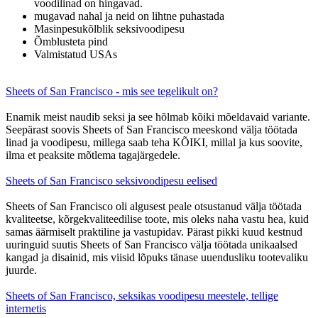
voodilinad on hingavad.
mugavad nahal ja neid on lihtne puhastada
Masinpesukõlblik seksivoodipesu
Õmblusteta pind
Valmistatud USAs
Sheets of San Francisco - mis see tegelikult on?
Enamik meist naudib seksi ja see hõlmab kõiki mõeldavaid variante.
Seepärast soovis Sheets of San Francisco meeskond välja töötada
linad ja voodipesu, millega saab teha KÕIKI, millal ja kus soovite,
ilma et peaksite mõtlema tagajärgedele.
Sheets of San Francisco seksivoodipesu eelised
Sheets of San Francisco oli algusest peale otsustanud välja töötada
kvaliteetse, kõrgekvaliteedilise toote, mis oleks naha vastu hea, kuid
samas äärmiselt praktiline ja vastupidav. Pärast pikki kuud kestnud
uuringuid suutis Sheets of San Francisco välja töötada unikaalsed
kangad ja disainid, mis viisid lõpuks tänase uuendusliku tootevaliku
juurde.
Sheets of San Francisco, seksikas voodipesu meestele, tellige
internetis