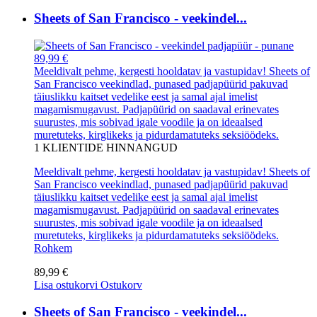
Sheets of San Francisco - veekindel...
89,99 €
Meeldivalt pehme, kergesti hooldatav ja vastupidav! Sheets of
San Francisco veekindlad, punased padjapüürid pakuvad
täiuslikku kaitset vedelike eest ja samal ajal imelist
magamismugavust. Padjapüürid on saadaval erinevates
suurustes, mis sobivad igale voodile ja on ideaalsed
muretuteks, kirglikeks ja pidurdamatuteks seksiöödeks.
1
KLIENTIDE HINNANGUD
Meeldivalt pehme, kergesti hooldatav ja vastupidav! Sheets of
San Francisco veekindlad, punased padjapüürid pakuvad
täiuslikku kaitset vedelike eest ja samal ajal imelist
magamismugavust. Padjapüürid on saadaval erinevates
suurustes, mis sobivad igale voodile ja on ideaalsed
muretuteks, kirglikeks ja pidurdamatuteks seksiöödeks.
Rohkem
89,99 €
Lisa ostukorvi
Ostukorv
Sheets of San Francisco - veekindel...