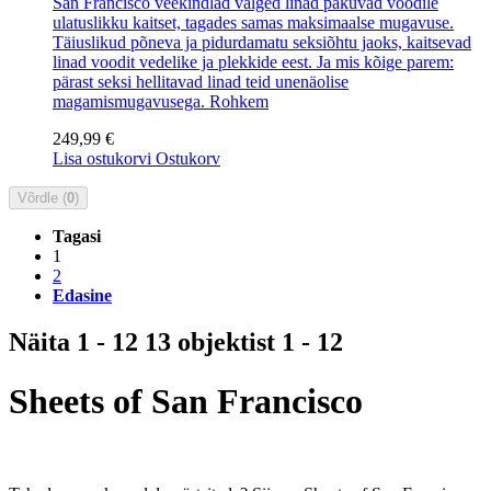
San Francisco veekindlad valged linad pakuvad voodile
ulatuslikku kaitset, tagades samas maksimaalse mugavuse.
Täiuslikud põneva ja pidurdamatu seksiõhtu jaoks, kaitsevad
linad voodit vedelike ja plekkide eest. Ja mis kõige parem:
pärast seksi hellitavad linad teid unenäolise
magamismugavusega.
Rohkem
249,99 €
Lisa ostukorvi
Ostukorv
Võrdle (
0
)
Tagasi
1
2
Edasine
Näita 1 - 12 13 objektist 1 - 12
Sheets of San Francisco