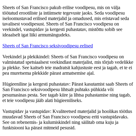
Sheets of San Francisco pakub erilise voodipesu, mis on välja
töötatud erootiliste ja intiimsete tegevuste jaoks. Seda voodipesu
iseloomustavad erilised materjalid ja omadused, mis eristavad seda
tavalisest voodipesust. Sheets of San Francisco voodipesu on
veekindel, vastupidav ja kergesti puhastatav, mistõttu sobib see
ideaalselt igat liiki armumängudeks.
Sheets of San Francisco seksivoodipesu eelised
Veekindel ja plekikindel: Sheets of San Francisco voodipesu on
valmistatud spetsiaalsest veekindlast materjalist, mis tõrjub vedelikke
ja plekke. See kaitseb teie madratsit kahjustuste eest ja tagab, et te ei
pea muretsema plekkide pärast armatsemise ajal.
Hügieeniline ja kergesti puhastatav: Pärast kasutamist saab Sheets of
San Francisco seksivoodipesu lihtsalt puhtaks pühkida või
pesumasinas pesta. See tagab kiire ja lihtsa puhastamise ning tagab,
et teie voodipesu jääb alati hügieeniliseks.
Vastupidav ja vastupidav: Kvaliteetsed materjalid ja hoolikas töötlus
muudavad Sheets of San Francisco voodipesu eriti vastupidavaks.
See on rebenemis- ja kulumiskindel ning säilitab oma kuju ja
funktsiooni ka pärast mitmeid pesusid.