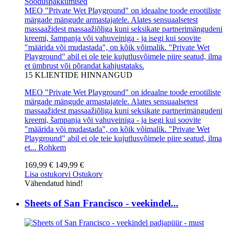
Sooduspakkumised
MEO "Private Wet Playground" on ideaalne toode erootiliste
märgade mängude armastajatele. Alates sensuaalsetest
massaažidest massaažiõliga kuni seksikate partnerimängudeni
kreemi, šampanja või vahuveiniga - ja isegi kui soovite
"määrida või mudastada", on kõik võimalik. "Private Wet
Playground" abil ei ole teie kujutlusvõimele piire seatud, ilma
et ümbrust või põrandat kahjustataks.
15
KLIENTIDE HINNANGUD
MEO "Private Wet Playground" on ideaalne toode erootiliste
märgade mängude armastajatele. Alates sensuaalsetest
massaažidest massaažiõliga kuni seksikate partnerimängudeni
kreemi, šampanja või vahuveiniga - ja isegi kui soovite
"määrida või mudastada", on kõik võimalik. "Private Wet
Playground" abil ei ole teie kujutlusvõimele piire seatud, ilma
et...
Rohkem
169,99 €
149,99 €
Lisa ostukorvi
Ostukorv
Vähendatud hind!
Sheets of San Francisco - veekindel...