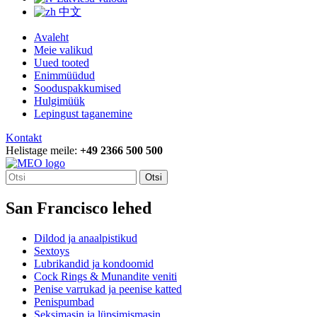
中文
Avaleht
Meie valikud
Uued tooted
Enimmüüdud
Sooduspakkumised
Hulgimüük
Lepingust taganemine
Kontakt
Helistage meile:
+49 2366 500 500
Otsi
San Francisco lehed
Dildod ja anaalpistikud
Sextoys
Lubrikandid ja kondoomid
Cock Rings & Munandite veniti
Penise varrukad ja peenise katted
Penispumbad
Seksimasin ja lüpsimismasin