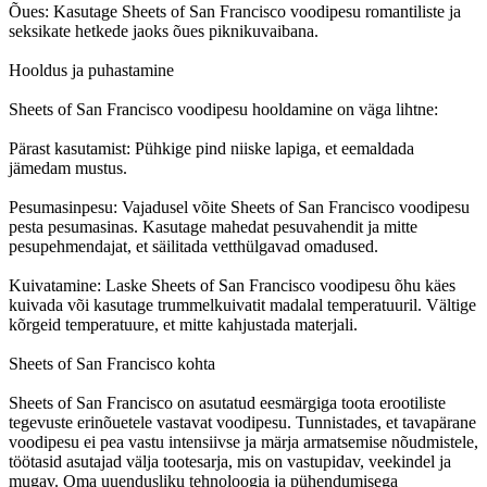
Õues: Kasutage Sheets of San Francisco voodipesu romantiliste ja
seksikate hetkede jaoks õues piknikuvaibana.
Hooldus ja puhastamine
Sheets of San Francisco voodipesu hooldamine on väga lihtne:
Pärast kasutamist: Pühkige pind niiske lapiga, et eemaldada
jämedam mustus.
Pesumasinpesu: Vajadusel võite Sheets of San Francisco voodipesu
pesta pesumasinas. Kasutage mahedat pesuvahendit ja mitte
pesupehmendajat, et säilitada vetthülgavad omadused.
Kuivatamine: Laske Sheets of San Francisco voodipesu õhu käes
kuivada või kasutage trummelkuivatit madalal temperatuuril. Vältige
kõrgeid temperatuure, et mitte kahjustada materjali.
Sheets of San Francisco kohta
Sheets of San Francisco on asutatud eesmärgiga toota erootiliste
tegevuste erinõuetele vastavat voodipesu. Tunnistades, et tavapärane
voodipesu ei pea vastu intensiivse ja märja armatsemise nõudmistele,
töötasid asutajad välja tootesarja, mis on vastupidav, veekindel ja
mugav. Oma uuendusliku tehnoloogia ja pühendumisega