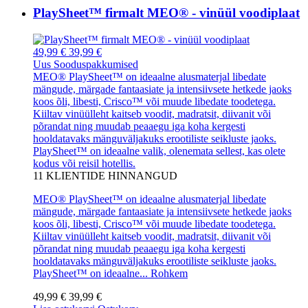
PlaySheet™ firmalt MEO® - vinüül voodiplaat
49,99 €
39,99 €
Uus
Sooduspakkumised
MEO® PlaySheet™ on ideaalne alusmaterjal libedate
mängude, märgade fantaasiate ja intensiivsete hetkede jaoks
koos õli, libesti, Crisco™ või muude libedate toodetega.
Kiiltav vinüülleht kaitseb voodit, madratsit, diivanit või
põrandat ning muudab peaaegu iga koha kergesti
hooldatavaks mänguväljakuks erootiliste seikluste jaoks.
PlaySheet™ on ideaalne valik, olenemata sellest, kas olete
kodus või reisil hotellis.
11
KLIENTIDE HINNANGUD
MEO® PlaySheet™ on ideaalne alusmaterjal libedate
mängude, märgade fantaasiate ja intensiivsete hetkede jaoks
koos õli, libesti, Crisco™ või muude libedate toodetega.
Kiiltav vinüülleht kaitseb voodit, madratsit, diivanit või
põrandat ning muudab peaaegu iga koha kergesti
hooldatavaks mänguväljakuks erootiliste seikluste jaoks.
PlaySheet™ on ideaalne...
Rohkem
49,99 €
39,99 €