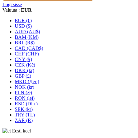
Logi sisse
Valuuta :
EUR
EUR (€)
USD ($)
AUD (AU$)
BAM (KM)
BRL (R$)
CAD (CAD$)
CHF (CHF)
CNY (¥)
CZK (Kč)
DKK (kr)
GBP (£)
MKD (Ден)
NOK (kr)
PLN (zł)
RON (lei)
RSD (Din.)
SEK (kr)
TRY (TL)
ZAR (R)
Eesti keel