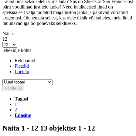
Tahad oma seksuaalelu vürtsitada? Siis on Sheets of San Franciscost
pärit voodilinad just teie jaoks! Need kvaliteetsed linad on
spetsiaalselt välja töötatud magamistoa jaoks ja pakuvad võrratuid
kogemusi. Olenemata sellest, kas olete üksik või suhetes, meie linad
muudavad iga öö põnevaks seikluseks.
Näita
12
lehekülje kohta
Reklaamid:
Plaadid
Loetelu
Võrdle (
0
)
Tagasi
1
2
Edasine
Näita 1 - 12 13 objektist 1 - 12