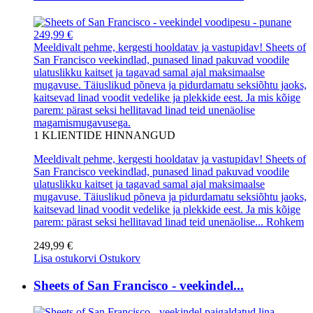
249,99 €
Meeldivalt pehme, kergesti hooldatav ja vastupidav! Sheets of
San Francisco veekindlad, punased linad pakuvad voodile
ulatuslikku kaitset ja tagavad samal ajal maksimaalse
mugavuse. Täiuslikud põneva ja pidurdamatu seksiõhtu jaoks,
kaitsevad linad voodit vedelike ja plekkide eest. Ja mis kõige
parem: pärast seksi hellitavad linad teid unenäolise
magamismugavusega.
1
KLIENTIDE HINNANGUD
Meeldivalt pehme, kergesti hooldatav ja vastupidav! Sheets of
San Francisco veekindlad, punased linad pakuvad voodile
ulatuslikku kaitset ja tagavad samal ajal maksimaalse
mugavuse. Täiuslikud põneva ja pidurdamatu seksiõhtu jaoks,
kaitsevad linad voodit vedelike ja plekkide eest. Ja mis kõige
parem: pärast seksi hellitavad linad teid unenäolise...
Rohkem
249,99 €
Lisa ostukorvi
Ostukorv
Sheets of San Francisco - veekindel...