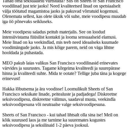
Tahad oma seksuaalelu vürtsitada? Siis on Sheets of San Francisco
voodilinad just teie jaoks! Need kvaliteetsed linad on spetsiaalselt
välja töötatud magamistoa jaoks ja pakuvad võrratuid kogemusi.
Olenemata sellest, kas olete üksik või suhe, meie voodipesu muudab
iga öö põnevaks seikluseks.
Meie voodipesu saladus peitub materjalis. See on loodud
intensiivistama füüsilist kontakti ja looma sensuaalseid elamusi.
Meie linad on ka veekindlad, mis teeb need ideaalseks kuumade
voodimängude jaoks. Ja mis kõige parem, neid on väga lihtne
hooldada ja puhastada.
MEO pakub laias valikus San Francisco voodilinasid erinevates
värvides ja suurustes. Tagame kõrgeima kvaliteedi ja suurepärase
hinna ja kvaliteedi suhte. Mida te ootate? Tellige juba täna ja kogege
erinevust!
Hakka lõbutsema ja ära voodisse! Loomulikult Sheets of San
Francisco seksikate linade, peitealuste ja padjadega! Diskreetne
seksivoodipesu, diskreetne välimus, saadaval musta, veekindla
seksivoodipesuna või neutraalse valge seksivoodipesuna.
Sheets of San Francisco - kui tahad lihtsalt olla sina ise! Meil on
kõik suurused laos ja me tarnime ka suuremates kogustes
seksivoodipesu ja seksilinaid 1-2 päeva jooksul.