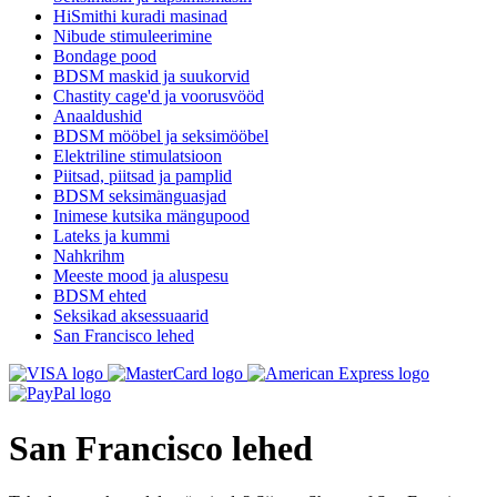
HiSmithi kuradi masinad
Nibude stimuleerimine
Bondage pood
BDSM maskid ja suukorvid
Chastity cage'd ja voorusvööd
Anaaldushid
BDSM mööbel ja seksimööbel
Elektriline stimulatsioon
Piitsad, piitsad ja pamplid
BDSM seksimänguasjad
Inimese kutsika mängupood
Lateks ja kummi
Nahkrihm
Meeste mood ja aluspesu
BDSM ehted
Seksikad aksessuaarid
San Francisco lehed
San Francisco lehed