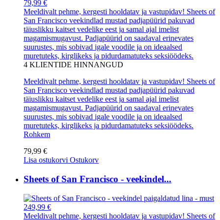
79,99 €
Meeldivalt pehme, kergesti hooldatav ja vastupidav! Sheets of
San Francisco veekindlad mustad padjapüürid pakuvad
täiuslikku kaitset vedelike eest ja samal ajal imelist
magamismugavust. Padjapüürid on saadaval erinevates
suurustes, mis sobivad igale voodile ja on ideaalsed
muretuteks, kirglikeks ja pidurdamatuteks seksiöödeks.
4
KLIENTIDE HINNANGUD
Meeldivalt pehme, kergesti hooldatav ja vastupidav! Sheets of
San Francisco veekindlad mustad padjapüürid pakuvad
täiuslikku kaitset vedelike eest ja samal ajal imelist
magamismugavust. Padjapüürid on saadaval erinevates
suurustes, mis sobivad igale voodile ja on ideaalsed
muretuteks, kirglikeks ja pidurdamatuteks seksiöödeks.
Rohkem
79,99 €
Lisa ostukorvi
Ostukorv
Sheets of San Francisco - veekindel...
249,99 €
Meeldivalt pehme, kergesti hooldatav ja vastupidav! Sheets of