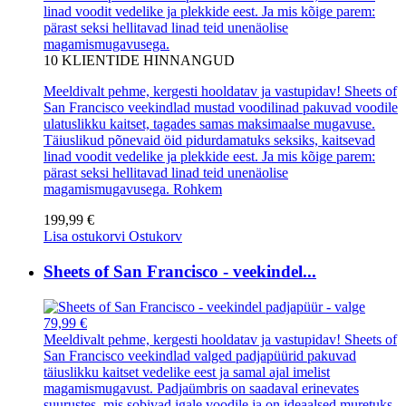
linad voodit vedelike ja plekkide eest. Ja mis kõige parem:
pärast seksi hellitavad linad teid unenäolise
magamismugavusega.
10
KLIENTIDE HINNANGUD
Meeldivalt pehme, kergesti hooldatav ja vastupidav! Sheets of
San Francisco veekindlad mustad voodilinad pakuvad voodile
ulatuslikku kaitset, tagades samas maksimaalse mugavuse.
Täiuslikud põnevaid öid pidurdamatuks seksiks, kaitsevad
linad voodit vedelike ja plekkide eest. Ja mis kõige parem:
pärast seksi hellitavad linad teid unenäolise
magamismugavusega.
Rohkem
199,99 €
Lisa ostukorvi
Ostukorv
Sheets of San Francisco - veekindel...
79,99 €
Meeldivalt pehme, kergesti hooldatav ja vastupidav! Sheets of
San Francisco veekindlad valged padjapüürid pakuvad
täiuslikku kaitset vedelike eest ja samal ajal imelist
magamismugavust. Padjaümbris on saadaval erinevates
suurustes, mis sobivad igale voodile ja on ideaalsed muretuks,