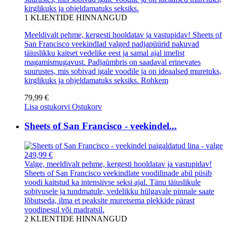
kirglikuks ja ohjeldamatuks seksiks.
1
KLIENTIDE HINNANGUD
Meeldivalt pehme, kergesti hooldatav ja vastupidav! Sheets of
San Francisco veekindlad valged padjapüürid pakuvad
täiuslikku kaitset vedelike eest ja samal ajal imelist
magamismugavust. Padjaümbris on saadaval erinevates
suurustes, mis sobivad igale voodile ja on ideaalsed muretuks,
kirglikuks ja ohjeldamatuks seksiks.
Rohkem
79,99 €
Lisa ostukorvi
Ostukorv
Sheets of San Francisco - veekindel...
249,99 €
Valge, meeldivalt pehme, kergesti hooldatav ja vastupidav!
Sheets of San Francisco veekindlate voodilinade abil püsib
voodi kaitstud ka intensiivse seksi ajal. Tänu täiuslikule
sobivusele ja tundmatule, vedelikku hülgavale pinnale saate
lõbutseda, ilma et peaksite muretsema plekkide pärast
voodipesul või madratsil.
2
KLIENTIDE HINNANGUD