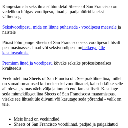
Kangestamata seks ilma süütundeta! Sheets of San Francisco on
vedelikku hülgav voodipesu, linad ja padjapüürid lateksi
välimusega.
Seksivoodipesu, mida on lihtne puhastada - voodipesu meestele
ja
naistele
Pärast lõbu pange Sheets of San Francisco seksivoodipesu lihtsalt
pesumasinasse - linad või seksivoodipesu on
hetkega jälle
kasutusvalmis.
Premium linad ja voodipesu
kõvaks seksiks professionaalses
kvaliteedis
Veekindel lina Sheets of San Franciscolt. See praktiline lina, millel
on samad omadused kui meie seksivoodilinadel, kaitseb kõike selle
all olevat, samas näeb välja ja tunneb end fantastiliselt. Kasutage
seda mitmekülgset lina Sheets of San Franciscost magamistoas,
visake see lihtsalt üle diivani või kasutage seda põrandal - valik on
teie.
Meie linad on veekindlad
Sheets of San Francisco voodilinad, padjad ja paigaldatud