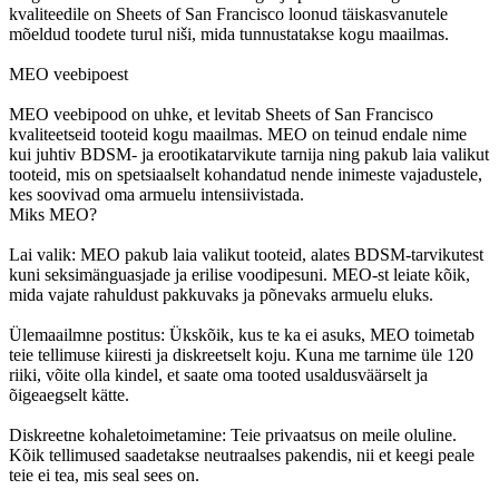
kvaliteedile on Sheets of San Francisco loonud täiskasvanutele
mõeldud toodete turul niši, mida tunnustatakse kogu maailmas.
MEO veebipoest
MEO veebipood on uhke, et levitab Sheets of San Francisco
kvaliteetseid tooteid kogu maailmas. MEO on teinud endale nime
kui juhtiv BDSM- ja erootikatarvikute tarnija ning pakub laia valikut
tooteid, mis on spetsiaalselt kohandatud nende inimeste vajadustele,
kes soovivad oma armuelu intensiivistada.
Miks MEO?
Lai valik: MEO pakub laia valikut tooteid, alates BDSM-tarvikutest
kuni seksimänguasjade ja erilise voodipesuni. MEO-st leiate kõik,
mida vajate rahuldust pakkuvaks ja põnevaks armuelu eluks.
Ülemaailmne postitus: Ükskõik, kus te ka ei asuks, MEO toimetab
teie tellimuse kiiresti ja diskreetselt koju. Kuna me tarnime üle 120
riiki, võite olla kindel, et saate oma tooted usaldusväärselt ja
õigeaegselt kätte.
Diskreetne kohaletoimetamine: Teie privaatsus on meile oluline.
Kõik tellimused saadetakse neutraalses pakendis, nii et keegi peale
teie ei tea, mis seal sees on.