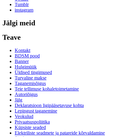
Tumblr
instagram
Jälgi meid
Teave
Kontakt
BDSM pood
Banner
Hulgimüük
Üldised tingimused
Turvaline makse
Taganemisõigus
Teie tellimuse kohaletoimetamine
Autoriõigus
Jälg
Deklaratsioon ligipääsetavuse kohta
Lepingust taganemine
Veokulud
Privaatsuspoliitika
Küpsiste seaded
Elektriliste seadmete ja patareide kõrvaldamine