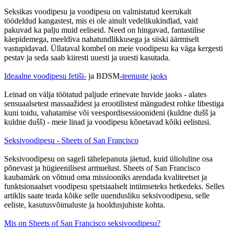
Seksikas voodipesu ja voodipesu on valmistatud keerukalt
töödeldud kangastest, mis ei ole ainult vedelikukindlad, vaid
pakuvad ka palju muid eeliseid. Need on hingavad, fantastilise
käepidemega, meeldiva nahatundlikkusega ja siiski äärmiselt
vastupidavad. Üllataval kombel on meie voodipesu ka väga kergesti
pestav ja seda saab kiiresti uuesti ja uuesti kasutada.
Ideaalne voodipesu fetiši-
ja BDSM
-teenuste jaoks
Leinad on välja töötatud paljude erinevate huvide jaoks - alates
sensuaalsetest massaažidest ja erootilistest mängudest rohke libestiga
kuni toidu, vahatamise või veespordisessioonideni (kuldne dušš ja
kuldne dušš) - meie linad ja voodipesu kõnetavad kõiki eelistusi.
Seksivoodipesu - Sheets of San Francisco
Seksivoodipesu on sageli tähelepanuta jäetud, kuid ülioluline osa
põnevast ja hügieenilisest armuelust. Sheets of San Francisco
kaubamärk on võtnud oma missiooniks arendada kvaliteetset ja
funktsionaalset voodipesu spetsiaalselt intiimseteks hetkedeks. Selles
artiklis saate teada kõike selle uuendusliku seksivoodipesu, selle
eeliste, kasutusvõimaluste ja hooldusjuhiste kohta.
Mis on Sheets of San Francisco seksivoodipesu?