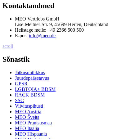
Kontaktandmed
MEO Vertriebs GmbH
Lise-Meitner-Str. 9, 45699 Herten, Deutschland
Helistage meile:
+49 2366 500 500
E-post
info@meo.de
scroll
Sõnastik
Jätkusuutlikkus
Juurdepääsetavus
GPSR
LGBTQIA+ BDSM
RACK BDSM
SSC
Viivituspihusti
MEO Austria
MEO Šveits
MEO Prantsusmaa
MEO Itaalia
MEO Hispaania