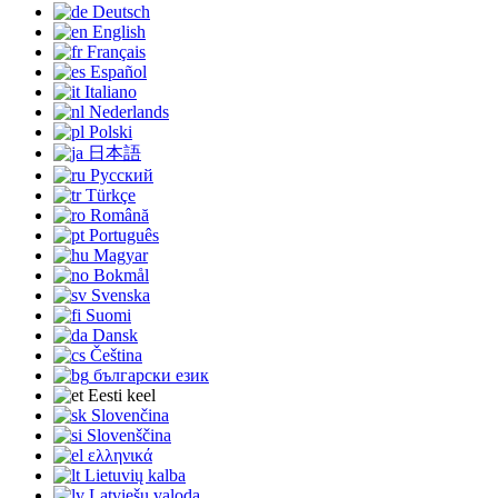
Deutsch
English
Français
Español
Italiano
Nederlands
Polski
日本語
Русский
Türkçe
Română
Português
Magyar
Bokmål
Svenska
Suomi
Dansk
Čeština
български език
Eesti keel
Slovenčina
Slovenščina
ελληνικά
Lietuvių kalba
Latviešu valoda