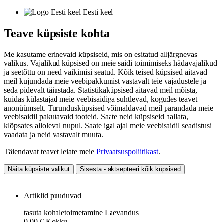
Eesti keel
Teave küpsiste kohta
Me kasutame erinevaid küpsiseid, mis on esitatud alljärgnevas
valikus. Vajalikud küpsised on meie saidi toimimiseks hädavajalikud
ja seetõttu on need vaikimisi seatud. Kõik teised küpsised aitavad
meil kujundada meie veebipakkumist vastavalt teie vajadustele ja
seda pidevalt täiustada. Statistikaküpsised aitavad meil mõista,
kuidas külastajad meie veebisaidiga suhtlevad, kogudes teavet
anonüümselt. Turundusküpsised võimaldavad meil parandada meie
veebisaidil pakutavaid tooteid. Saate neid küpsiseid hallata,
klõpsates alloleval nupul. Saate igal ajal meie veebisaidil seadistusi
vaadata ja neid vastavalt muuta.
Täiendavat teavet leiate meie
Privaatsuspoliitikast
.
Näita küpsiste valikut
Sisesta - aktsepteeri kõik küpsised
Artiklid puuduvad
tasuta kohaletoimetamine
Laevandus
0,00 €
Kokku