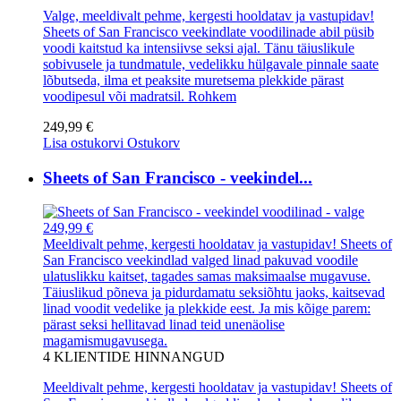
Valge, meeldivalt pehme, kergesti hooldatav ja vastupidav!
Sheets of San Francisco veekindlate voodilinade abil püsib
voodi kaitstud ka intensiivse seksi ajal. Tänu täiuslikule
sobivusele ja tundmatule, vedelikku hülgavale pinnale saate
lõbutseda, ilma et peaksite muretsema plekkide pärast
voodipesul või madratsil.
Rohkem
249,99 €
Lisa ostukorvi
Ostukorv
Sheets of San Francisco - veekindel...
249,99 €
Meeldivalt pehme, kergesti hooldatav ja vastupidav! Sheets of
San Francisco veekindlad valged linad pakuvad voodile
ulatuslikku kaitset, tagades samas maksimaalse mugavuse.
Täiuslikud põneva ja pidurdamatu seksiõhtu jaoks, kaitsevad
linad voodit vedelike ja plekkide eest. Ja mis kõige parem:
pärast seksi hellitavad linad teid unenäolise
magamismugavusega.
4
KLIENTIDE HINNANGUD
Meeldivalt pehme, kergesti hooldatav ja vastupidav! Sheets of