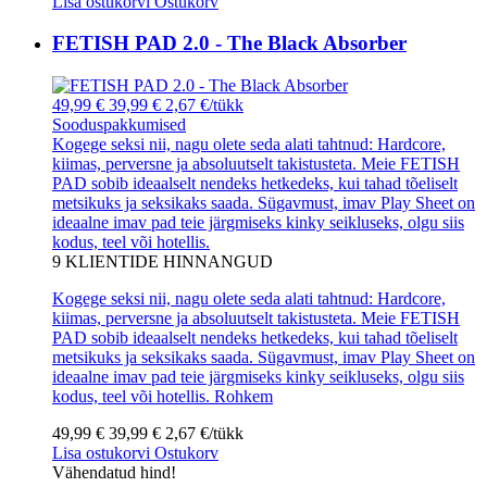
Lisa ostukorvi
Ostukorv
FETISH PAD 2.0 - The Black Absorber
49,99 €
39,99 €
2,67 €/tükk
Sooduspakkumised
Kogege seksi nii, nagu olete seda alati tahtnud: Hardcore,
kiimas, perversne ja absoluutselt takistusteta. Meie FETISH
PAD sobib ideaalselt nendeks hetkedeks, kui tahad tõeliselt
metsikuks ja seksikaks saada. Sügavmust, imav Play Sheet on
ideaalne imav pad teie järgmiseks kinky seikluseks, olgu siis
kodus, teel või hotellis.
9
KLIENTIDE HINNANGUD
Kogege seksi nii, nagu olete seda alati tahtnud: Hardcore,
kiimas, perversne ja absoluutselt takistusteta. Meie FETISH
PAD sobib ideaalselt nendeks hetkedeks, kui tahad tõeliselt
metsikuks ja seksikaks saada. Sügavmust, imav Play Sheet on
ideaalne imav pad teie järgmiseks kinky seikluseks, olgu siis
kodus, teel või hotellis.
Rohkem
49,99 €
39,99 €
2,67 €/tükk
Lisa ostukorvi
Ostukorv
Vähendatud hind!