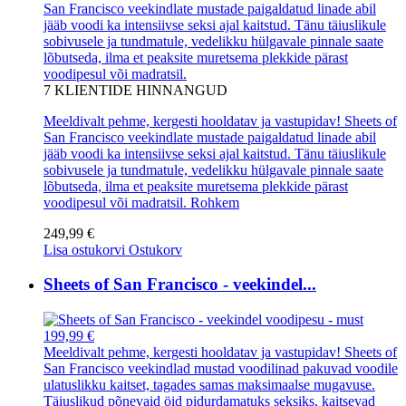
San Francisco veekindlate mustade paigaldatud linade abil
jääb voodi ka intensiivse seksi ajal kaitstud. Tänu täiuslikule
sobivusele ja tundmatule, vedelikku hülgavale pinnale saate
lõbutseda, ilma et peaksite muretsema plekkide pärast
voodipesul või madratsil.
7
KLIENTIDE HINNANGUD
Meeldivalt pehme, kergesti hooldatav ja vastupidav! Sheets of
San Francisco veekindlate mustade paigaldatud linade abil
jääb voodi ka intensiivse seksi ajal kaitstud. Tänu täiuslikule
sobivusele ja tundmatule, vedelikku hülgavale pinnale saate
lõbutseda, ilma et peaksite muretsema plekkide pärast
voodipesul või madratsil.
Rohkem
249,99 €
Lisa ostukorvi
Ostukorv
Sheets of San Francisco - veekindel...
199,99 €
Meeldivalt pehme, kergesti hooldatav ja vastupidav! Sheets of
San Francisco veekindlad mustad voodilinad pakuvad voodile
ulatuslikku kaitset, tagades samas maksimaalse mugavuse.
Täiuslikud põnevaid öid pidurdamatuks seksiks, kaitsevad