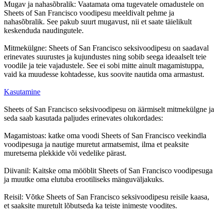
Mugav ja nahasõbralik: Vaatamata oma tugevatele omadustele on
Sheets of San Francisco voodipesu meeldivalt pehme ja
nahasõbralik. See pakub suurt mugavust, nii et saate täielikult
keskenduda naudingutele.
Mitmekülgne: Sheets of San Francisco seksivoodipesu on saadaval
erinevates suurustes ja kujundustes ning sobib seega ideaalselt teie
voodile ja teie vajadustele. See ei sobi mitte ainult magamistuppa,
vaid ka muudesse kohtadesse, kus soovite nautida oma armastust.
Kasutamine
Sheets of San Francisco seksivoodipesu on äärmiselt mitmekülgne ja
seda saab kasutada paljudes erinevates olukordades:
Magamistoas: katke oma voodi Sheets of San Francisco veekindla
voodipesuga ja nautige muretut armatsemist, ilma et peaksite
muretsema plekkide või vedelike pärast.
Diivanil: Kaitske oma mööblit Sheets of San Francisco voodipesuga
ja muutke oma elutuba erootiliseks mänguväljakuks.
Reisil: Võtke Sheets of San Francisco seksivoodipesu reisile kaasa,
et saaksite muretult lõbutseda ka teiste inimeste voodites.