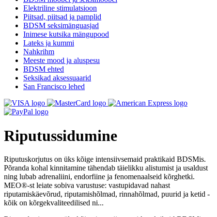
Elektriline stimulatsioon
Piitsad, piitsad ja pamplid
BDSM seksimänguasjad
Inimese kutsika mängupood
Lateks ja kummi
Nahkrihm
Meeste mood ja aluspesu
BDSM ehted
Seksikad aksessuaarid
San Francisco lehed
Riputussidumine
Riputuskorjutus on üks kõige intensiivsemaid praktikaid BDSMis.
Põranda kohal kinnitamine tähendab täielikku alistumist ja usaldust
ning lubab adrenaliini, endorfiine ja fenomenaalseid kõrghetki.
MEO®-st leiate sobiva varustuse: vastupidavad nahast
riputamiskäevõrud, riputamishõlmad, rinnahõlmad, puurid ja ketid -
kõik on kõrgekvaliteedilised ni...