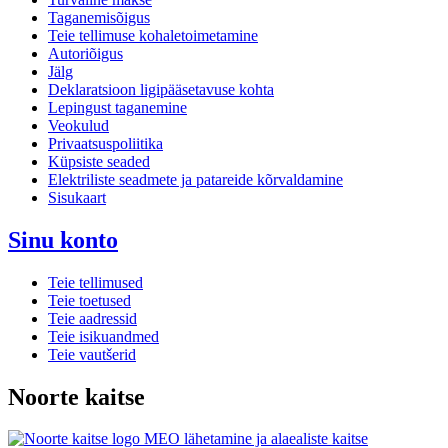
Taganemisõigus
Teie tellimuse kohaletoimetamine
Autoriõigus
Jälg
Deklaratsioon ligipääsetavuse kohta
Lepingust taganemine
Veokulud
Privaatsuspoliitika
Küpsiste seaded
Elektriliste seadmete ja patareide kõrvaldamine
Sisukaart
Sinu konto
Teie tellimused
Teie toetused
Teie aadressid
Teie isikuandmed
Teie vautšerid
Noorte kaitse
MEO lähetamine ja alaealiste kaitse