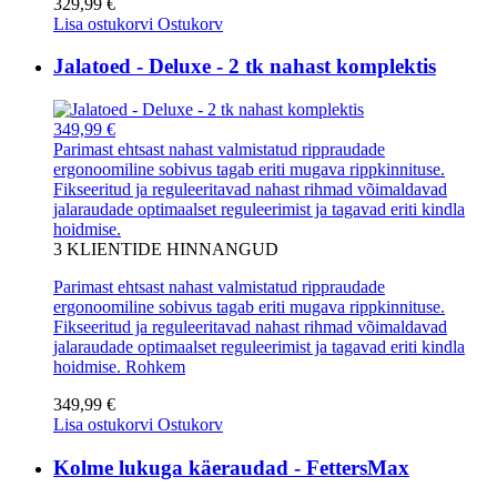
329,99 €
Lisa ostukorvi
Ostukorv
Jalatoed - Deluxe - 2 tk nahast komplektis
349,99 €
Parimast ehtsast nahast valmistatud rippraudade
ergonoomiline sobivus tagab eriti mugava rippkinnituse.
Fikseeritud ja reguleeritavad nahast rihmad võimaldavad
jalaraudade optimaalset reguleerimist ja tagavad eriti kindla
hoidmise.
3
KLIENTIDE HINNANGUD
Parimast ehtsast nahast valmistatud rippraudade
ergonoomiline sobivus tagab eriti mugava rippkinnituse.
Fikseeritud ja reguleeritavad nahast rihmad võimaldavad
jalaraudade optimaalset reguleerimist ja tagavad eriti kindla
hoidmise.
Rohkem
349,99 €
Lisa ostukorvi
Ostukorv
Kolme lukuga käeraudad - FettersMax