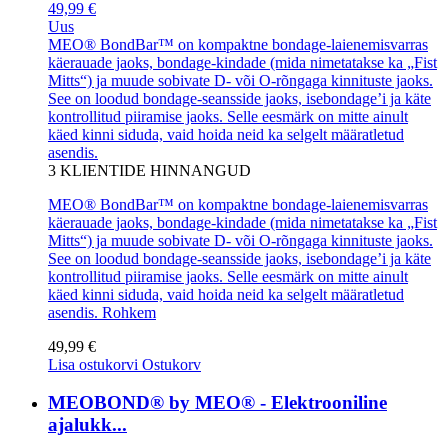
49,99 €
Uus
MEO® BondBar™ on kompaktne bondage-laienemisvarras
käerauade jaoks, bondage-kindade (mida nimetatakse ka „Fist
Mitts“) ja muude sobivate D- või O-rõngaga kinnituste jaoks.
See on loodud bondage-seansside jaoks, isebondage’i ja käte
kontrollitud piiramise jaoks. Selle eesmärk on mitte ainult
käed kinni siduda, vaid hoida neid ka selgelt määratletud
asendis.
3
KLIENTIDE HINNANGUD
MEO® BondBar™ on kompaktne bondage-laienemisvarras
käerauade jaoks, bondage-kindade (mida nimetatakse ka „Fist
Mitts“) ja muude sobivate D- või O-rõngaga kinnituste jaoks.
See on loodud bondage-seansside jaoks, isebondage’i ja käte
kontrollitud piiramise jaoks. Selle eesmärk on mitte ainult
käed kinni siduda, vaid hoida neid ka selgelt määratletud
asendis.
Rohkem
49,99 €
Lisa ostukorvi
Ostukorv
MEOBOND® by MEO® - Elektrooniline
ajalukk...