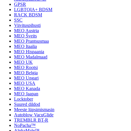
GPSR
LGBTQIA+ BDSM
RACK BDSM
SSC
Viivituspihusti
MEO Austria
MEO Šveits
MEO Prantsusmaa
MEO Itaalia
MEO Hispaania
MEO Madalmaad
MEO UK
MEO Rootsi
MEO Belgia
MEO Ungari
MEO USA
MEO Kanada
MEO Jaapan
Locktober
Suured dildod
Meeste lüpsimismasin
Autoblow VacuGlide
TREMBLR BT-R
NoPacha™
AlphaMale™