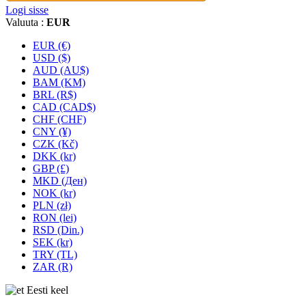
Logi sisse
Valuuta :
EUR
EUR (€)
USD ($)
AUD (AU$)
BAM (KM)
BRL (R$)
CAD (CAD$)
CHF (CHF)
CNY (¥)
CZK (Kč)
DKK (kr)
GBP (£)
MKD (Ден)
NOK (kr)
PLN (zł)
RON (lei)
RSD (Din.)
SEK (kr)
TRY (TL)
ZAR (R)
Eesti keel