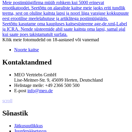
Meie postimüügifirma müüb rohkem kui 5000 erinevat
erootikatoodet. Seetõttu on alaealiste kaitse meie jaoks eriti tundlik
teema, sest on oluline kaitsta lapsi ja noori liiga varajase kokkupuute
eest erootilise meelelahutuse ja artiklitega postimüügiäris.
Seetõttu kasutame oma kaupluses kaitsesüsteeme age-de.xml-Label
ja ICRA. Nende süsteemide abil saate kaitsta oma lapsi, samal ajal
kui saate poes takistamatult surfata.
Kõik meie fotomudelid on 18-aastased või vanemad
Noorte kaitse
Kontaktandmed
MEO Vertriebs GmbH
Lise-Meitner-Str. 9, 45699 Herten, Deutschland
Helistage meile:
+49 2366 500 500
E-post
info@meo.de
scroll
Sõnastik
Jätkusuutlikkus
Juurdepääsetavus