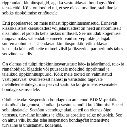
rippraudad, kinnituspalgid, aga ka vastupidavad bondage-köied ja
teraskettid. Kõik on loodud nii, et see oleks turvaline, stabiilne ja
sobiks rippköitmise erinõuetele.
Eriti populaarsed on meie nahast rippkinnitusmansetid. Erinevalt
klassikalistest käeraudadest või jalarauadest on need anatoomiliselt
disainitud, et jaotada keha raskus ühtlaselt. See muudab kogemuse
mugavamaks, vähendab ebameeldivaid survepunkte ja tagab
suurema ohutuse. Täiendavad kinnituspunktid võimaldavad
kasutada köisi või kette mitmel viisil ja fikseerida partnerit mis tahes
soovitud asendis.
On olemas eri tüüpi rippkinnitusvarustust: käe- ja jalarihmad, reie- ja
rinnahoidjad, õlgadele või puusadele mõeldud ripprihmad ja
täielikud rippkinnituspuurid. Kõik meie tooted on valmistatud
vastupidavast, kvaliteetsest nahast ja varustatud tugevate
metallelementidega, mis peavad vastu ka kõige intensiivsematele
bondage-seanssidele.
Oluline teada: Suspension bondage on arenenud BDSM-praktika,
mis nõuab kogemust, tehnikat ja vastutustundlikku käitumist. See ei
sobi algajatele. Seetõttu veenduge alati, et teil on olemas õige
varustus, turvaline kinnitus ja kõigi asjaosaliste selge nõusolek. See
on ainus viis, kuidas teha suspension bondage'ist intensiivne,
turvaline ja unustamatu kogemus.