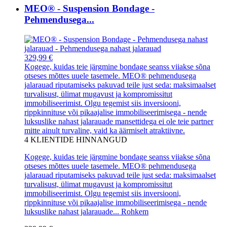
MEO® - Suspension Bondage -
Pehmendusega...
329,99 €
Kogege, kuidas teie järgmine bondage seanss viiakse sõna
otseses mõttes uuele tasemele. MEO® pehmendusega
jalarauad riputamiseks pakuvad teile just seda: maksimaalset
turvalisust, ülimat mugavust ja kompromissitut
immobiliseerimist. Olgu tegemist siis inversiooni,
rippkinnituse või pikaajalise immobiliseerimisega - nende
luksuslike nahast jalarauade mansettidega ei ole teie partner
mitte ainult turvaline, vaid ka äärmiselt atraktiivne.
4
KLIENTIDE HINNANGUD
Kogege, kuidas teie järgmine bondage seanss viiakse sõna
otseses mõttes uuele tasemele. MEO® pehmendusega
jalarauad riputamiseks pakuvad teile just seda: maksimaalset
turvalisust, ülimat mugavust ja kompromissitut
immobiliseerimist. Olgu tegemist siis inversiooni,
rippkinnituse või pikaajalise immobiliseerimisega - nende
luksuslike nahast jalarauade...
Rohkem