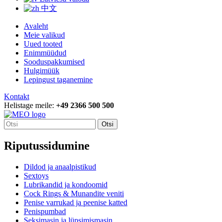
中文
Avaleht
Meie valikud
Uued tooted
Enimmüüdud
Sooduspakkumised
Hulgimüük
Lepingust taganemine
Kontakt
Helistage meile:
+49 2366 500 500
Otsi
Riputussidumine
Dildod ja anaalpistikud
Sextoys
Lubrikandid ja kondoomid
Cock Rings & Munandite veniti
Penise varrukad ja peenise katted
Penispumbad
Seksimasin ja lüpsimismasin