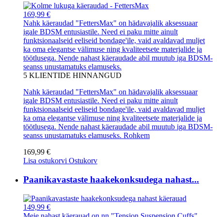
169,99 €
Nahk käeraudad "FettersMax" on hädavajalik aksessuaar
igale BDSM entusiastile. Need ei paku mitte ainult
funktsionaalseid eeliseid bondage'ile, vaid avaldavad muljet
ka oma elegantse välimuse ning kvaliteetsete materjalide ja
töötlusega. Nende nahast käeraudade abil muutub iga BDSM-
seanss unustamatuks elamuseks.
5
KLIENTIDE HINNANGUD
Nahk käeraudad "FettersMax" on hädavajalik aksessuaar
igale BDSM entusiastile. Need ei paku mitte ainult
funktsionaalseid eeliseid bondage'ile, vaid avaldavad muljet
ka oma elegantse välimuse ning kvaliteetsete materjalide ja
töötlusega. Nende nahast käeraudade abil muutub iga BDSM-
seanss unustamatuks elamuseks.
Rohkem
169,99 €
Lisa ostukorvi
Ostukorv
Paanikavastaste haakekonksudega nahast...
149,99 €
Meie nahast käerauad on nn "Tension Suspension Cuffs".