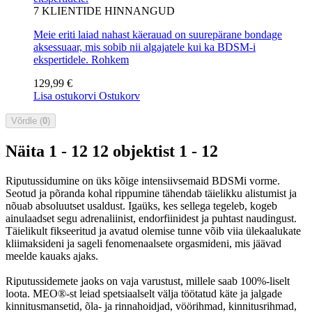
7
KLIENTIDE HINNANGUD
Meie eriti laiad nahast käerauad on suurepärane bondage
aksessuaar, mis sobib nii algajatele kui ka BDSM-i
ekspertidele.
Rohkem
129,99 €
Lisa ostukorvi
Ostukorv
Võrdle (
0
)
Näita 1 - 12 12 objektist 1 - 12
Riputussidumine on üks kõige intensiivsemaid BDSMi vorme.
Seotud ja põranda kohal rippumine tähendab täielikku alistumist ja
nõuab absoluutset usaldust. Igaüks, kes sellega tegeleb, kogeb
ainulaadset segu adrenaliinist, endorfiinidest ja puhtast naudingust.
Täielikult fikseeritud ja avatud olemise tunne võib viia ülekaalukate
kliimaksideni ja sageli fenomenaalsete orgasmideni, mis jäävad
meelde kauaks ajaks.
Riputussidemete jaoks on vaja varustust, millele saab 100%-liselt
loota. MEO®-st leiad spetsiaalselt välja töötatud käte ja jalgade
kinnitusmansetid, õla- ja rinnahoidjad, vöörihmad, kinnitusrihmad,