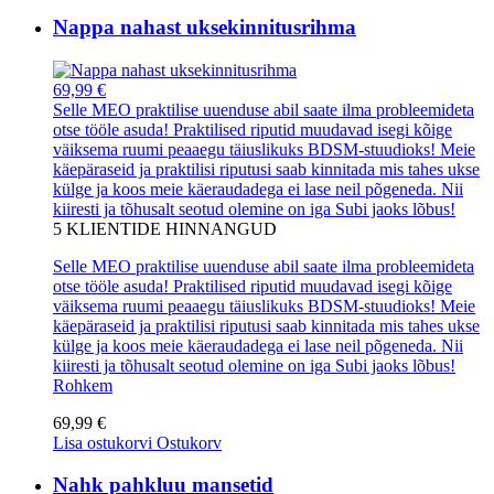
Nappa nahast uksekinnitusrihma
69,99 €
Selle MEO praktilise uuenduse abil saate ilma probleemideta
otse tööle asuda! Praktilised riputid muudavad isegi kõige
väiksema ruumi peaaegu täiuslikuks BDSM-stuudioks! Meie
käepäraseid ja praktilisi riputusi saab kinnitada mis tahes ukse
külge ja koos meie käeraudadega ei lase neil põgeneda. Nii
kiiresti ja tõhusalt seotud olemine on iga Subi jaoks lõbus!
5
KLIENTIDE HINNANGUD
Selle MEO praktilise uuenduse abil saate ilma probleemideta
otse tööle asuda! Praktilised riputid muudavad isegi kõige
väiksema ruumi peaaegu täiuslikuks BDSM-stuudioks! Meie
käepäraseid ja praktilisi riputusi saab kinnitada mis tahes ukse
külge ja koos meie käeraudadega ei lase neil põgeneda. Nii
kiiresti ja tõhusalt seotud olemine on iga Subi jaoks lõbus!
Rohkem
69,99 €
Lisa ostukorvi
Ostukorv
Nahk pahkluu mansetid