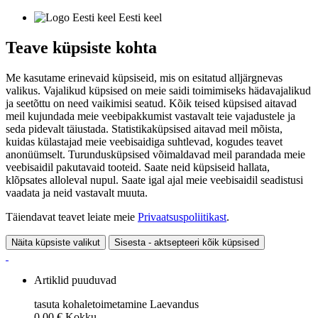
Eesti keel
Teave küpsiste kohta
Me kasutame erinevaid küpsiseid, mis on esitatud alljärgnevas
valikus. Vajalikud küpsised on meie saidi toimimiseks hädavajalikud
ja seetõttu on need vaikimisi seatud. Kõik teised küpsised aitavad
meil kujundada meie veebipakkumist vastavalt teie vajadustele ja
seda pidevalt täiustada. Statistikaküpsised aitavad meil mõista,
kuidas külastajad meie veebisaidiga suhtlevad, kogudes teavet
anonüümselt. Turundusküpsised võimaldavad meil parandada meie
veebisaidil pakutavaid tooteid. Saate neid küpsiseid hallata,
klõpsates alloleval nupul. Saate igal ajal meie veebisaidil seadistusi
vaadata ja neid vastavalt muuta.
Täiendavat teavet leiate meie
Privaatsuspoliitikast
.
Näita küpsiste valikut
Sisesta - aktsepteeri kõik küpsised
Artiklid puuduvad
tasuta kohaletoimetamine
Laevandus
0,00 €
Kokku