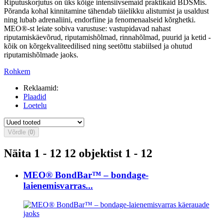
Riputuskorjutus on üks kõige intensiivsemaid praktikaid BDSMis.
Põranda kohal kinnitamine tähendab täielikku alistumist ja usaldust
ning lubab adrenaliini, endorfiine ja fenomenaalseid kõrghetki.
MEO®-st leiate sobiva varustuse: vastupidavad nahast
riputamiskäevõrud, riputamishõlmad, rinnahõlmad, puurid ja ketid -
kõik on kõrgekvaliteedilised ning seetõttu stabiilsed ja ohutud
riputamishõlmade jaoks.
Rohkem
Reklaamid:
Plaadid
Loetelu
Võrdle (
0
)
Näita 1 - 12 12 objektist 1 - 12
MEO® BondBar™ – bondage-
laienemisvarras...