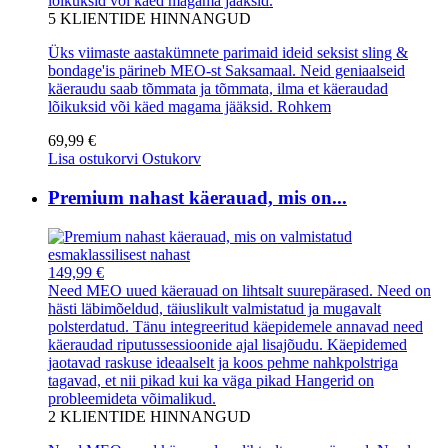
lõikuksid või käed magama jääksid.
5
KLIENTIDE HINNANGUD
Üks viimaste aastakümnete parimaid ideid seksist sling &
bondage'is pärineb MEO-st Saksamaal. Neid geniaalseid
käeraudu saab tõmmata ja tõmmata, ilma et käeraudad
lõikuksid või käed magama jääksid.
Rohkem
69,99 €
Lisa ostukorvi
Ostukorv
Premium nahast käerauad, mis on...
149,99 €
Need MEO uued käerauad on lihtsalt suurepärased. Need on
hästi läbimõeldud, täiuslikult valmistatud ja mugavalt
polsterdatud. Tänu integreeritud käepidemele annavad need
käeraudad riputussessioonide ajal lisajõudu. Käepidemed
jaotavad raskuse ideaalselt ja koos pehme nahkpolstriga
tagavad, et nii pikad kui ka väga pikad Hangerid on
probleemideta võimalikud.
2
KLIENTIDE HINNANGUD