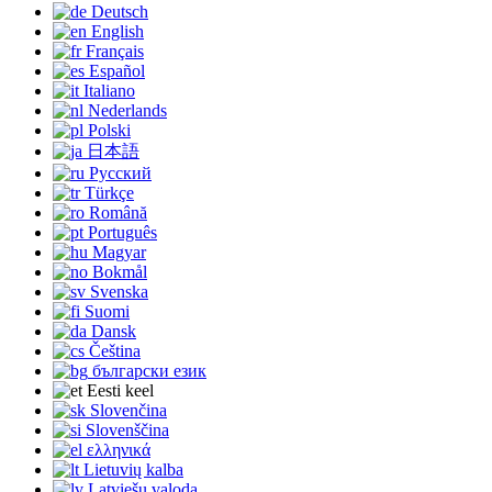
Deutsch
English
Français
Español
Italiano
Nederlands
Polski
日本語
Русский
Türkçe
Română
Português
Magyar
Bokmål
Svenska
Suomi
Dansk
Čeština
български език
Eesti keel
Slovenčina
Slovenščina
ελληνικά
Lietuvių kalba
Latviešu valoda