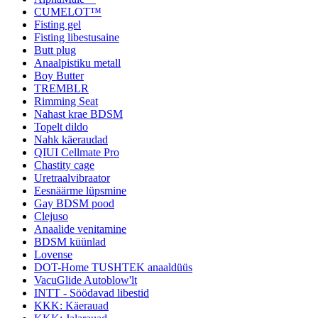
CUMELOT™
Fisting gel
Fisting libestusaine
Butt plug
Anaalpistiku metall
Boy Butter
TREMBLR
Rimming Seat
Nahast krae BDSM
Topelt dildo
Nahk käeraudad
QIUI Cellmate Pro
Chastity cage
Uretraalvibraator
Eesnäärme lüpsmine
Gay BDSM pood
Clejuso
Anaalide venitamine
BDSM küünlad
Lovense
DOT-Home TUSHTEK anaaldüüs
VacuGlide Autoblow'lt
INTT - Söödavad libestid
KKK: Käerauad