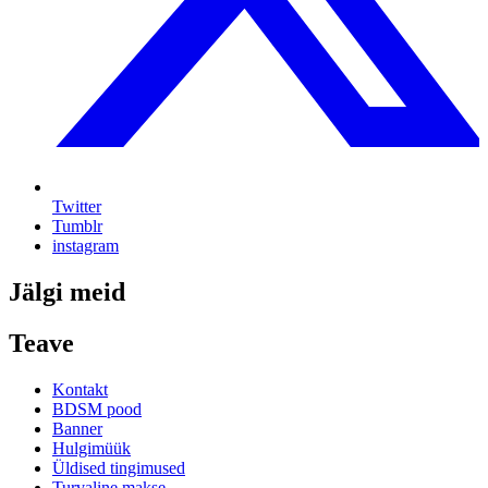
Twitter
Tumblr
instagram
Jälgi meid
Teave
Kontakt
BDSM pood
Banner
Hulgimüük
Üldised tingimused
Turvaline makse