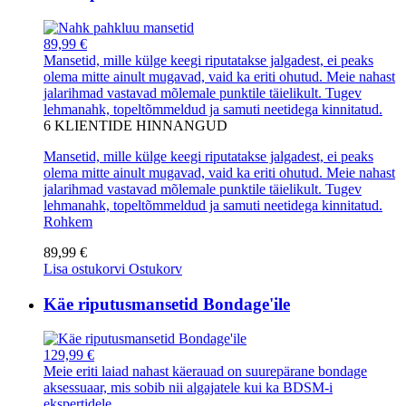
89,99 €
Mansetid, mille külge keegi riputatakse jalgadest, ei peaks
olema mitte ainult mugavad, vaid ka eriti ohutud. Meie nahast
jalarihmad vastavad mõlemale punktile täielikult. Tugev
lehmanahk, topeltõmmeldud ja samuti neetidega kinnitatud.
6
KLIENTIDE HINNANGUD
Mansetid, mille külge keegi riputatakse jalgadest, ei peaks
olema mitte ainult mugavad, vaid ka eriti ohutud. Meie nahast
jalarihmad vastavad mõlemale punktile täielikult. Tugev
lehmanahk, topeltõmmeldud ja samuti neetidega kinnitatud.
Rohkem
89,99 €
Lisa ostukorvi
Ostukorv
Käe riputusmansetid Bondage'ile
129,99 €
Meie eriti laiad nahast käerauad on suurepärane bondage
aksessuaar, mis sobib nii algajatele kui ka BDSM-i
ekspertidele.