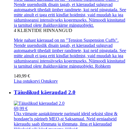
Nende uuenduslik disain tagab, et käeraudad sulguvad
automaatselt tihedalt ümber randmete, kui neid pingutada. See
mitte ainult ei taga eriti kindlat hoidmist, vaid muudab ka iga
sidumisseansi intensiivseks kogemuseks. Niimoodi kinnitatud
ja tarnitud olete ihaldusväärne mänguobjekt.
4
KLIENTIDE HINNANGUD
Meie nahast käerauad on nn "Tension Suspension Cuffs".
Nende uuenduslik disain tagab, et käeraudad sulguvad
automaatselt tihedalt ümber randmete, kui neid pingutada. See
mitte ainult ei taga eriti kindlat hoidmist, vaid muudab ka iga
sidumisseansi intensiivseks kogemuseks. Niimoodi kinnitatud
ja tarnitud olete ihaldusväärne mänguobjekt.
Rohkem
149,99 €
Lisa ostukorvi
Ostukorv
Täiuslikud käeraudad 2.0
69,99 €
Üks viimaste aastakümnete parimaid ideid seksist sling &
bondage'is pärineb MEO-st Saksamaal. Neid geniaalseid
käeraudu saab tõmmata ja tõmmata, ilma et käeraudad