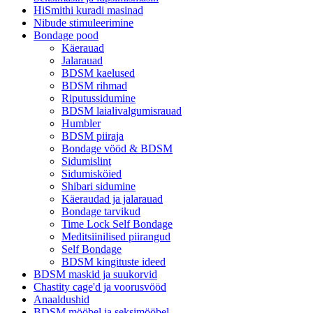
HiSmithi kuradi masinad
Nibude stimuleerimine
Bondage pood
Käerauad
Jalarauad
BDSM kaelused
BDSM rihmad
Riputussidumine
BDSM laialivalgumisrauad
Humbler
BDSM piiraja
Bondage vööd & BDSM
Sidumislint
Sidumisköied
Shibari sidumine
Käeraudad ja jalarauad
Bondage tarvikud
Time Lock Self Bondage
Meditsiinilised piirangud
Self Bondage
BDSM kingituste ideed
BDSM maskid ja suukorvid
Chastity cage'd ja voorusvööd
Anaaldushid
BDSM mööbel ja seksimööbel