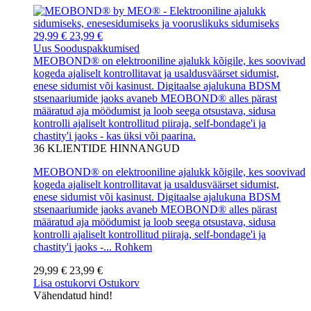
29,99 €
23,99 €
Uus
Sooduspakkumised
MEOBOND® on elektrooniline ajalukk kõigile, kes soovivad
kogeda ajaliselt kontrollitavat ja usaldusväärset sidumist,
enese sidumist või kasinust. Digitaalse ajalukuna BDSM
stsenaariumide jaoks avaneb MEOBOND® alles pärast
määratud aja möödumist ja loob seega otsustava, sidusa
kontrolli ajaliselt kontrollitud piiraja, self-bondage'i ja
chastity'i jaoks - kas üksi või paarina.
36
KLIENTIDE HINNANGUD
MEOBOND® on elektrooniline ajalukk kõigile, kes soovivad
kogeda ajaliselt kontrollitavat ja usaldusväärset sidumist,
enese sidumist või kasinust. Digitaalse ajalukuna BDSM
stsenaariumide jaoks avaneb MEOBOND® alles pärast
määratud aja möödumist ja loob seega otsustava, sidusa
kontrolli ajaliselt kontrollitud piiraja, self-bondage'i ja
chastity'i jaoks -...
Rohkem
29,99 €
23,99 €
Lisa ostukorvi
Ostukorv
Vähendatud hind!