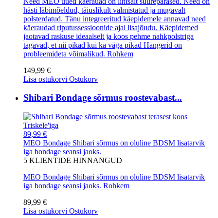
Need MEO uued käerauad on lihtsalt suurepärased. Need on
hästi läbimõeldud, täiuslikult valmistatud ja mugavalt
polsterdatud. Tänu integreeritud käepidemele annavad need
käeraudad riputussessioonide ajal lisajõudu. Käepidemed
jaotavad raskuse ideaalselt ja koos pehme nahkpolstriga
tagavad, et nii pikad kui ka väga pikad Hangerid on
probleemideta võimalikud.
Rohkem
149,99 €
Lisa ostukorvi
Ostukorv
Shibari Bondage sõrmus roostevabast...
89,99 €
MEO Bondage Shibari sõrmus on oluline BDSM lisatarvik
iga bondage seansi jaoks.
5
KLIENTIDE HINNANGUD
MEO Bondage Shibari sõrmus on oluline BDSM lisatarvik
iga bondage seansi jaoks.
Rohkem
89,99 €
Lisa ostukorvi
Ostukorv