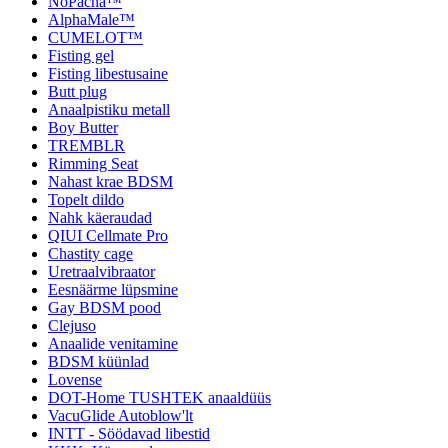
NoPacha™
AlphaMale™
CUMELOT™
Fisting gel
Fisting libestusaine
Butt plug
Anaalpistiku metall
Boy Butter
TREMBLR
Rimming Seat
Nahast krae BDSM
Topelt dildo
Nahk käeraudad
QIUI Cellmate Pro
Chastity cage
Uretraalvibraator
Eesnäärme lüpsmine
Gay BDSM pood
Clejuso
Anaalide venitamine
BDSM küünlad
Lovense
DOT-Home TUSHTEK anaaldüüs
VacuGlide Autoblow'lt
INTT - Söödavad libestid