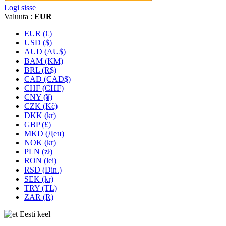
Logi sisse
Valuuta :
EUR
EUR (€)
USD ($)
AUD (AU$)
BAM (KM)
BRL (R$)
CAD (CAD$)
CHF (CHF)
CNY (¥)
CZK (Kč)
DKK (kr)
GBP (£)
MKD (Ден)
NOK (kr)
PLN (zł)
RON (lei)
RSD (Din.)
SEK (kr)
TRY (TL)
ZAR (R)
Eesti keel