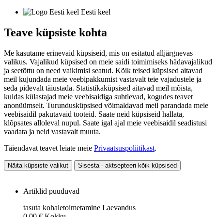
Eesti keel
Teave küpsiste kohta
Me kasutame erinevaid küpsiseid, mis on esitatud alljärgnevas
valikus. Vajalikud küpsised on meie saidi toimimiseks hädavajalikud
ja seetõttu on need vaikimisi seatud. Kõik teised küpsised aitavad
meil kujundada meie veebipakkumist vastavalt teie vajadustele ja
seda pidevalt täiustada. Statistikaküpsised aitavad meil mõista,
kuidas külastajad meie veebisaidiga suhtlevad, kogudes teavet
anonüümselt. Turundusküpsised võimaldavad meil parandada meie
veebisaidil pakutavaid tooteid. Saate neid küpsiseid hallata,
klõpsates alloleval nupul. Saate igal ajal meie veebisaidil seadistusi
vaadata ja neid vastavalt muuta.
Täiendavat teavet leiate meie
Privaatsuspoliitikast
.
Näita küpsiste valikut
Sisesta - aktsepteeri kõik küpsised
Artiklid puuduvad
tasuta kohaletoimetamine
Laevandus
0,00 €
Kokku