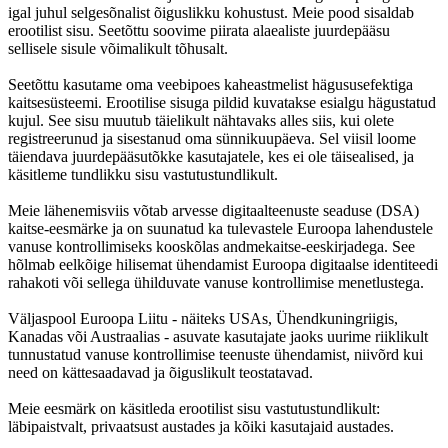
igal juhul selgesõnalist õiguslikku kohustust. Meie pood sisaldab
erootilist sisu. Seetõttu soovime piirata alaealiste juurdepääsu
sellisele sisule võimalikult tõhusalt.
Seetõttu kasutame oma veebipoes kaheastmelist hägususefektiga
kaitsesüsteemi. Erootilise sisuga pildid kuvatakse esialgu hägustatud
kujul. See sisu muutub täielikult nähtavaks alles siis, kui olete
registreerunud ja sisestanud oma sünnikuupäeva. Sel viisil loome
täiendava juurdepääsutõkke kasutajatele, kes ei ole täisealised, ja
käsitleme tundlikku sisu vastutustundlikult.
Meie lähenemisviis võtab arvesse digitaalteenuste seaduse (DSA)
kaitse-eesmärke ja on suunatud ka tulevastele Euroopa lahendustele
vanuse kontrollimiseks kooskõlas andmekaitse-eeskirjadega. See
hõlmab eelkõige hilisemat ühendamist Euroopa digitaalse identiteedi
rahakoti või sellega ühilduvate vanuse kontrollimise menetlustega.
Väljaspool Euroopa Liitu - näiteks USAs, Ühendkuningriigis,
Kanadas või Austraalias - asuvate kasutajate jaoks uurime riiklikult
tunnustatud vanuse kontrollimise teenuste ühendamist, niivõrd kui
need on kättesaadavad ja õiguslikult teostatavad.
Meie eesmärk on käsitleda erootilist sisu vastutustundlikult:
läbipaistvalt, privaatsust austades ja kõiki kasutajaid austades.