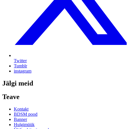
Twitter
Tumblr
instagram
Jälgi meid
Teave
Kontakt
BDSM pood
Banner
Hulgimüük