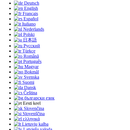
Deutsch
English
Français
Español
Italiano
Nederlands
Polski
日本語
Русский
Türkçe
Română
Português
Magyar
Bokmål
Svenska
Suomi
Dansk
Čeština
български език
Eesti keel
Slovenčina
Slovenščina
ελληνικά
Lietuvių kalba
Latviešu valoda