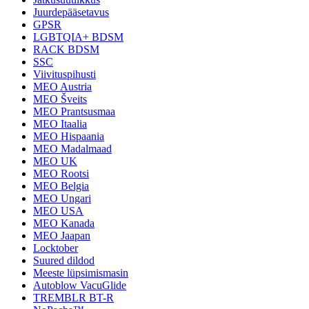
Juurdepääsetavus
GPSR
LGBTQIA+ BDSM
RACK BDSM
SSC
Viivituspihusti
MEO Austria
MEO Šveits
MEO Prantsusmaa
MEO Itaalia
MEO Hispaania
MEO Madalmaad
MEO UK
MEO Rootsi
MEO Belgia
MEO Ungari
MEO USA
MEO Kanada
MEO Jaapan
Locktober
Suured dildod
Meeste lüpsimismasin
Autoblow VacuGlide
TREMBLR BT-R