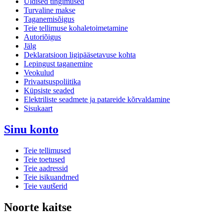
Üldised tingimused
Turvaline makse
Taganemisõigus
Teie tellimuse kohaletoimetamine
Autoriõigus
Jälg
Deklaratsioon ligipääsetavuse kohta
Lepingust taganemine
Veokulud
Privaatsuspoliitika
Küpsiste seaded
Elektriliste seadmete ja patareide kõrvaldamine
Sisukaart
Sinu konto
Teie tellimused
Teie toetused
Teie aadressid
Teie isikuandmed
Teie vautšerid
Noorte kaitse