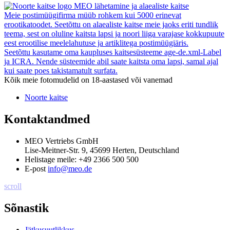
MEO lähetamine ja alaealiste kaitse
Meie postimüügifirma müüb rohkem kui 5000 erinevat
erootikatoodet. Seetõttu on alaealiste kaitse meie jaoks eriti tundlik
teema, sest on oluline kaitsta lapsi ja noori liiga varajase kokkupuute
eest erootilise meelelahutuse ja artiklitega postimüügiäris.
Seetõttu kasutame oma kaupluses kaitsesüsteeme age-de.xml-Label
ja ICRA. Nende süsteemide abil saate kaitsta oma lapsi, samal ajal
kui saate poes takistamatult surfata.
Kõik meie fotomudelid on 18-aastased või vanemad
Noorte kaitse
Kontaktandmed
MEO Vertriebs GmbH
Lise-Meitner-Str. 9, 45699 Herten, Deutschland
Helistage meile:
+49 2366 500 500
E-post
info@meo.de
scroll
Sõnastik
Jätkusuutlikkus