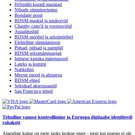
HiSmithi kuradi masinad
Nibude stimuleerimine
Bondage pood
BDSM maskid ja suukorvid
Chastity cage'd ja voorusvööd
Anaaldushid
BDSM mööbel ja seksimööbel
Elektriline stimulatsioon
Piitsad, piitsad ja pamplid
BDSM seksimänguasjad
Inimese kutsika mängupood
Lateks ja kummi
Nahkrihm
Meeste mood ja aluspesu
BDSM ehted
Seksikad aksessuaarid
San Francisco lehed
Tehniline vanuse kontrollimine ja Euroopa digitaalse identiteedi
rahakott
Alaealiste kaitse on meie jaoks keskne mure - isegi kui praegu ei ole