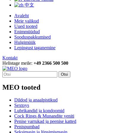
中文
Avaleht
Meie valikud
Uued tooted
Enimmüüdud
Sooduspakkumised
Hulgimüük
Lepingust taganemine
Kontakt
Helistage meile:
+49 2366 500 500
Otsi
MEO tooted
Dildod ja anaalpistikud
Sextoys
Lubrikandid ja kondoomid
Cock Rings & Munandite veniti
Penise varrukad ja peenise katted
Penispumbad
Seksimasin ja lüpsimismasin