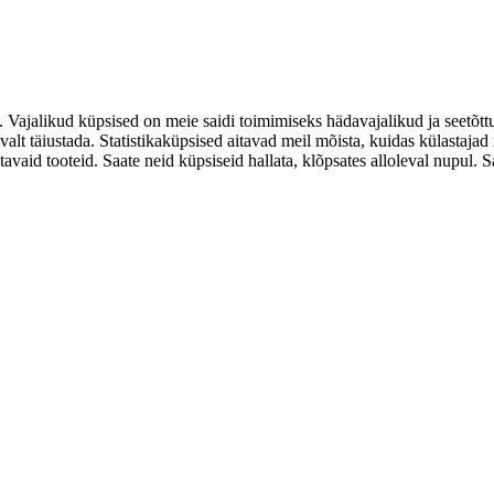
. Vajalikud küpsised on meie saidi toimimiseks hädavajalikud ja seetõtt
valt täiustada. Statistikaküpsised aitavad meil mõista, kuidas külastaja
d tooteid. Saate neid küpsiseid hallata, klõpsates alloleval nupul. Saat