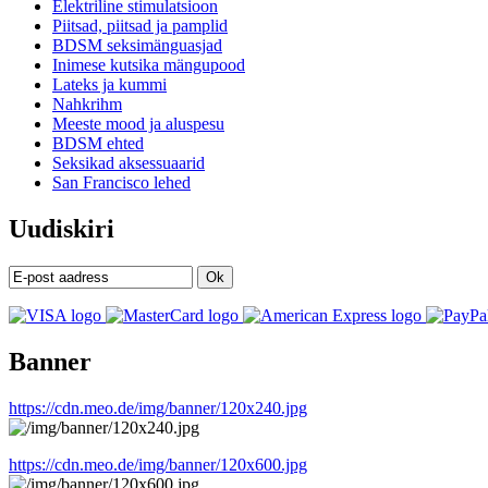
Elektriline stimulatsioon
Piitsad, piitsad ja pamplid
BDSM seksimänguasjad
Inimese kutsika mängupood
Lateks ja kummi
Nahkrihm
Meeste mood ja aluspesu
BDSM ehted
Seksikad aksessuaarid
San Francisco lehed
Uudiskiri
Ok
Banner
https://cdn.meo.de/img/banner/120x240.jpg
https://cdn.meo.de/img/banner/120x600.jpg