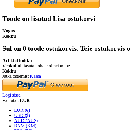
Toode on lisatud Lisa ostukorvi
Kogus
Kokku
Sul on
0
toode ostukorvis.
Teie ostukorvis o
Artiklid kokku
Veokulud
tasuta kohaletoimetamine
Kokku
Jätka ostlemist
Kassa
Logi sisse
Valuuta :
EUR
EUR (€)
USD ($)
AUD (AU$)
BAM (KM)