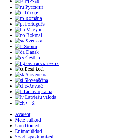
日本語
Русский
Türkçe
Română
Português
Magyar
Bokmål
Svenska
Suomi
Dansk
Čeština
български език
Eesti keel
Slovenčina
Slovenščina
ελληνικά
Lietuvių kalba
Latviešu valoda
中文
Avaleht
Meie valikud
Uued tooted
Enimmüüdud
Sooduspakkumised