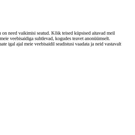
u on need vaikimisi seatud. Kõik teised küpsised aitavad meil
d meie veebisaidiga suhtlevad, kogudes teavet anonüümselt.
e igal ajal meie veebisaidil seadistusi vaadata ja neid vastavalt