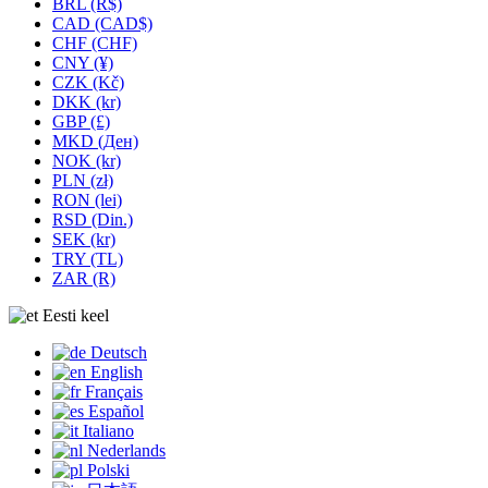
BRL (R$)
CAD (CAD$)
CHF (CHF)
CNY (¥)
CZK (Kč)
DKK (kr)
GBP (£)
MKD (Ден)
NOK (kr)
PLN (zł)
RON (lei)
RSD (Din.)
SEK (kr)
TRY (TL)
ZAR (R)
Eesti keel
Deutsch
English
Français
Español
Italiano
Nederlands
Polski