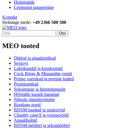
Hulgimüük
Lepingust taganemine
Kontakt
Helistage meile:
+49 2366 500 500
Otsi
MEO tooted
Dildod ja anaalpistikud
Sextoys
Lubrikandid ja kondoomid
Cock Rings & Munandite veniti
Penise varrukad ja peenise katted
Penispumbad
Seksimasin ja lüpsimismasin
HiSmithi kuradi masinad
Nibude stimuleerimine
Bondage pood
BDSM maskid ja suukorvid
Chastity cage'd ja voorusvööd
Anaaldushid
BDSM mööbel ja seksimööbel