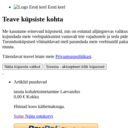
Eesti keel
Teave küpsiste kohta
Me kasutame erinevaid küpsiseid, mis on esitatud alljärgnevas valikus
kujundada meie veebipakkumist vastavalt teie vajadustele ja seda pide
Turundusküpsised võimaldavad meil parandada meie veebisaidil pakutavai
muuta.
Täiendavat teavet leiate meie
Privaatsuspoliitikast
.
Näita küpsiste valikut
Sisesta - aktsepteeri kõik küpsised
Artiklid puuduvad
tasuta kohaletoimetamine
Laevandus
0,00 €
Kokku
Hinnad koos käibemaksuga.
Sulge
Näita ostukorvi