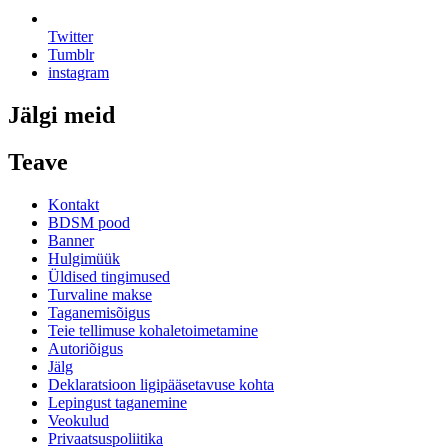
Twitter
Tumblr
instagram
Jälgi meid
Teave
Kontakt
BDSM pood
Banner
Hulgimüük
Üldised tingimused
Turvaline makse
Taganemisõigus
Teie tellimuse kohaletoimetamine
Autoriõigus
Jälg
Deklaratsioon ligipääsetavuse kohta
Lepingust taganemine
Veokulud
Privaatsuspoliitika