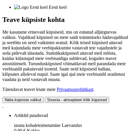
Eesti keel
Teave küpsiste kohta
Me kasutame erinevaid küpsiseid, mis on esitatud alljärgnevas
valikus. Vajalikud küpsised on meie saidi toimimiseks hädavajalikud
ja seetõttu on need vaikimisi seatud. Kõik teised küpsised aitavad
meil kujundada meie veebipakkumist vastavalt teie vajadustele ja
seda pidevalt täiustada. Statistikaküpsised aitavad meil mõista,
kuidas külastajad meie veebisaidiga suhtlevad, kogudes teavet
anonüümselt. Turundusküpsised võimaldavad meil parandada meie
veebisaidil pakutavaid tooteid. Saate neid küpsiseid hallata,
klõpsates alloleval nupul. Saate igal ajal meie veebisaidil seadistusi
vaadata ja neid vastavalt muuta.
Täiendavat teavet leiate meie
Privaatsuspoliitikast
.
Näita küpsiste valikut
Sisesta - aktsepteeri kõik küpsised
Artiklid puuduvad
tasuta kohaletoimetamine
Laevandus
0,00 €
Kokku