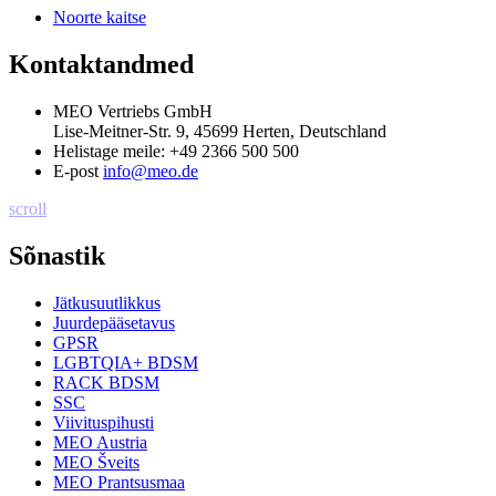
Noorte kaitse
Kontaktandmed
MEO Vertriebs GmbH
Lise-Meitner-Str. 9, 45699 Herten, Deutschland
Helistage meile:
+49 2366 500 500
E-post
info@meo.de
scroll
Sõnastik
Jätkusuutlikkus
Juurdepääsetavus
GPSR
LGBTQIA+ BDSM
RACK BDSM
SSC
Viivituspihusti
MEO Austria
MEO Šveits
MEO Prantsusmaa