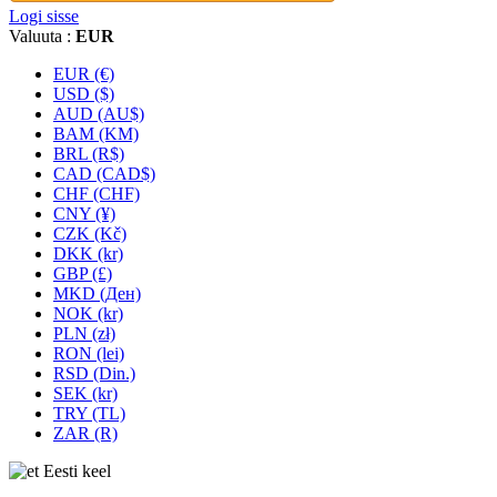
Logi sisse
Valuuta :
EUR
EUR (€)
USD ($)
AUD (AU$)
BAM (KM)
BRL (R$)
CAD (CAD$)
CHF (CHF)
CNY (¥)
CZK (Kč)
DKK (kr)
GBP (£)
MKD (Ден)
NOK (kr)
PLN (zł)
RON (lei)
RSD (Din.)
SEK (kr)
TRY (TL)
ZAR (R)
Eesti keel