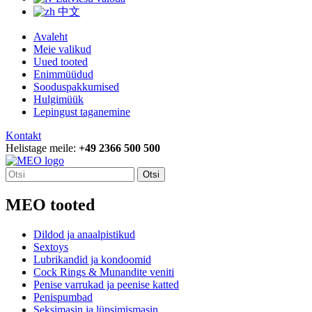
中文
Avaleht
Meie valikud
Uued tooted
Enimmüüdud
Sooduspakkumised
Hulgimüük
Lepingust taganemine
Kontakt
Helistage meile:
+49 2366 500 500
Otsi
MEO tooted
Dildod ja anaalpistikud
Sextoys
Lubrikandid ja kondoomid
Cock Rings & Munandite veniti
Penise varrukad ja peenise katted
Penispumbad
Seksimasin ja lüpsimismasin