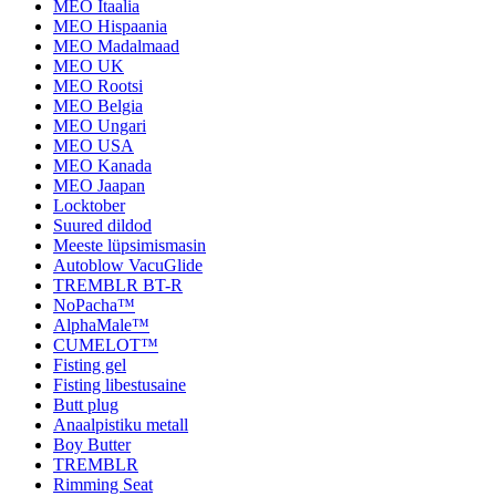
MEO Itaalia
MEO Hispaania
MEO Madalmaad
MEO UK
MEO Rootsi
MEO Belgia
MEO Ungari
MEO USA
MEO Kanada
MEO Jaapan
Locktober
Suured dildod
Meeste lüpsimismasin
Autoblow VacuGlide
TREMBLR BT-R
NoPacha™
AlphaMale™
CUMELOT™
Fisting gel
Fisting libestusaine
Butt plug
Anaalpistiku metall
Boy Butter
TREMBLR
Rimming Seat