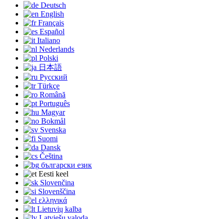
Deutsch
English
Français
Español
Italiano
Nederlands
Polski
日本語
Русский
Türkçe
Română
Português
Magyar
Bokmål
Svenska
Suomi
Dansk
Čeština
български език
Eesti keel
Slovenčina
Slovenščina
ελληνικά
Lietuvių kalba
Latviešu valoda