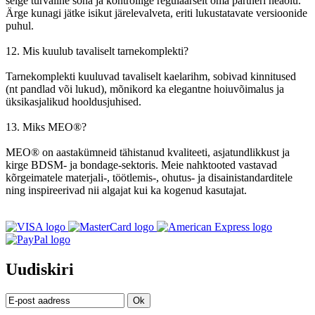
selge turvaline sõna ja kontrollige regulaarselt oma partneri heaolu.
Ärge kunagi jätke isikut järelevalveta, eriti lukustatavate versioonide
puhul.
12. Mis kuulub tavaliselt tarnekomplekti?
Tarnekomplekti kuuluvad tavaliselt kaelarihm, sobivad kinnitused
(nt pandlad või lukud), mõnikord ka elegantne hoiuvõimalus ja
üksikasjalikud hooldusjuhised.
13. Miks MEO®?
MEO® on aastakümneid tähistanud kvaliteeti, asjatundlikkust ja
kirge BDSM- ja bondage-sektoris. Meie nahktooted vastavad
kõrgeimatele materjali-, töötlemis-, ohutus- ja disainistandarditele
ning inspireerivad nii algajat kui ka kogenud kasutajat.
Uudiskiri
Ok