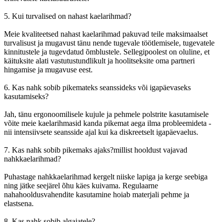
5. Kui turvalised on nahast kaelarihmad?
Meie kvaliteetsed nahast kaelarihmad pakuvad teile maksimaalset
turvalisust ja mugavust tänu nende tugevale töötlemisele, tugevatele
kinnitustele ja tugevdatud õmblustele. Sellegipoolest on oluline, et
käituksite alati vastutustundlikult ja hoolitseksite oma partneri
hingamise ja mugavuse eest.
6. Kas nahk sobib pikemateks seanssideks või igapäevaseks
kasutamiseks?
Jah, tänu ergonoomilisele kujule ja pehmele polstrite kasutamisele
võite meie kaelarihmasid kanda pikemat aega ilma probleemideta -
nii intensiivsete seansside ajal kui ka diskreetselt igapäevaelus.
7. Kas nahk sobib pikemaks ajaks?millist hooldust vajavad
nahkkaelarihmad?
Puhastage nahkkaelarihmad kergelt niiske lapiga ja kerge seebiga
ning jätke seejärel õhu käes kuivama. Regulaarne
nahahooldusvahendite kasutamine hoiab materjali pehme ja
elastsena.
8. Kas nahk sobib algajatele?