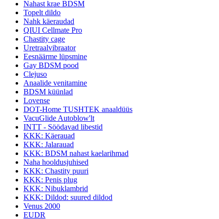
Nahast krae BDSM
Topelt dildo
Nahk käeraudad
QIUI Cellmate Pro
Chastity cage
Uretraalvibraator
Eesnäärme lüpsmine
Gay BDSM pood
Clejuso
Anaalide venitamine
BDSM küünlad
Lovense
DOT-Home TUSHTEK anaaldüüs
VacuGlide Autoblow'lt
INTT - Söödavad libestid
KKK: Käerauad
KKK: Jalarauad
KKK: BDSM nahast kaelarihmad
Naha hooldusjuhised
KKK: Chastity puuri
KKK: Penis plug
KKK: Nibuklambrid
KKK: Dildod: suured dildod
Venus 2000
EUDR