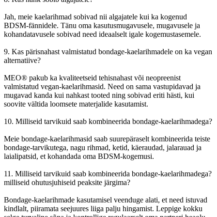
Jah, meie kaelarihmad sobivad nii algajatele kui ka kogenud
BDSM-fännidele. Tänu oma kasutusmugavusele, mugavusele ja
kohandatavusele sobivad need ideaalselt igale kogemustasemele.
9. Kas pärisnahast valmistatud bondage-kaelarihmadele on ka vegan
alternatiive?
MEO® pakub ka kvaliteetseid tehisnahast või neopreenist
valmistatud vegan-kaelarihmasid. Need on sama vastupidavad ja
mugavad kanda kui nahkast tooted ning sobivad eriti hästi, kui
soovite vältida loomsete materjalide kasutamist.
10. Milliseid tarvikuid saab kombineerida bondage-kaelarihmadega?
Meie bondage-kaelarihmasid saab suurepäraselt kombineerida teiste
bondage-tarvikutega, nagu rihmad, ketid, käeraudad, jalarauad ja
laialipatsid, et kohandada oma BDSM-kogemusi.
11. Milliseid tarvikuid saab kombineerida bondage-kaelarihmadega?
milliseid ohutusjuhiseid peaksite järgima?
Bondage-kaelarihmade kasutamisel veenduge alati, et need istuvad
kindlalt, piiramata seejuures liiga palju hingamist. Leppige kokku