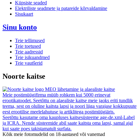
Küpsiste seaded
Elektriliste seadmete ja patareide kõrvaldamine
Sisukaart
Sinu konto
Teie tellimused
Teie toetused
Teie aadressid
Teie isikuandmed
Teie vautšerid
Noorte kaitse
MEO lähetamine ja alaealiste kaitse
Meie postimüügifirma müüb rohkem kui 5000 erinevat
erootikatoodet. Seetõttu on alaealiste kaitse meie jaoks eriti tundlik
teema, sest on oluline kaitsta lapsi ja noori liiga varajase kokkupuute
eest erootilise meelelahutuse ja artiklitega postimüügiäris.
Seetõttu kasutame oma kaupluses kaitsesüsteeme age-de.xml-Label
ja ICRA. Nende süsteemide abil saate kaitsta oma lapsi, samal ajal
kui saate poes takistamatult surfata.
Kõik meie fotomudelid on 18-aastased või vanemad