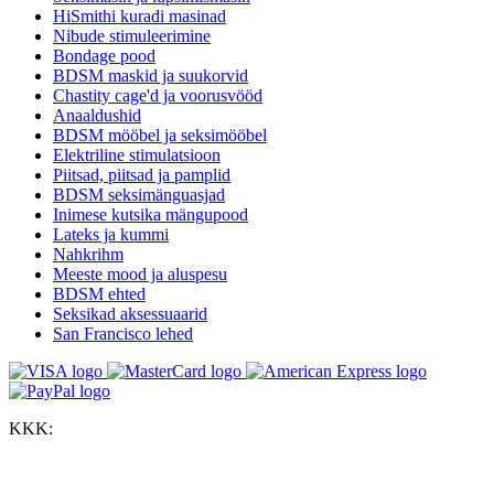
HiSmithi kuradi masinad
Nibude stimuleerimine
Bondage pood
BDSM maskid ja suukorvid
Chastity cage'd ja voorusvööd
Anaaldushid
BDSM mööbel ja seksimööbel
Elektriline stimulatsioon
Piitsad, piitsad ja pamplid
BDSM seksimänguasjad
Inimese kutsika mängupood
Lateks ja kummi
Nahkrihm
Meeste mood ja aluspesu
BDSM ehted
Seksikad aksessuaarid
San Francisco lehed
KKK: