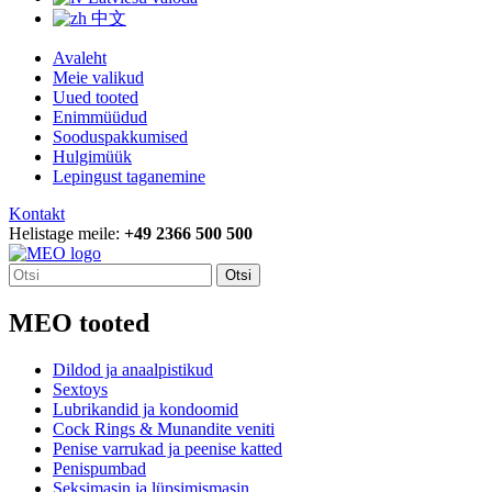
中文
Avaleht
Meie valikud
Uued tooted
Enimmüüdud
Sooduspakkumised
Hulgimüük
Lepingust taganemine
Kontakt
Helistage meile:
+49 2366 500 500
Otsi
MEO tooted
Dildod ja anaalpistikud
Sextoys
Lubrikandid ja kondoomid
Cock Rings & Munandite veniti
Penise varrukad ja peenise katted
Penispumbad
Seksimasin ja lüpsimismasin