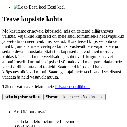
Eesti keel
Teave küpsiste kohta
Me kasutame erinevaid küpsiseid, mis on esitatud alljärgnevas
valikus. Vajalikud küpsised on meie saidi toimimiseks hädavajalikud
ja seetõttu on need vaikimisi seatud. Kõik teised küpsised aitavad
meil kujundada meie veebipakkumist vastavalt teie vajadustele ja
seda pidevalt täiustada. Statistikaküpsised aitavad meil mõista,
kuidas külastajad meie veebisaidiga suhtlevad, kogudes teavet
anonüümselt. Turundusküpsised võimaldavad meil parandada meie
veebisaidil pakutavaid tooteid. Saate neid küpsiseid hallata,
klõpsates alloleval nupul. Saate igal ajal meie veebisaidil seadistusi
vaadata ja neid vastavalt muuta.
Täiendavat teavet leiate meie
Privaatsuspoliitikast
.
Näita küpsiste valikut
Sisesta - aktsepteeri kõik küpsised
Artiklid puuduvad
tasuta kohaletoimetamine
Laevandus
0,00 €
Kokku