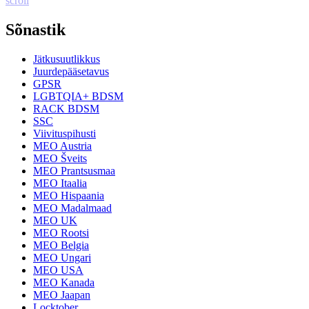
scroll
Sõnastik
Jätkusuutlikkus
Juurdepääsetavus
GPSR
LGBTQIA+ BDSM
RACK BDSM
SSC
Viivituspihusti
MEO Austria
MEO Šveits
MEO Prantsusmaa
MEO Itaalia
MEO Hispaania
MEO Madalmaad
MEO UK
MEO Rootsi
MEO Belgia
MEO Ungari
MEO USA
MEO Kanada
MEO Jaapan
Locktober