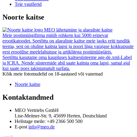
Teie vautšerid
Noorte kaitse
MEO lähetamine ja alaealiste kaitse
Meie postimüügifirma müüb rohkem kui 5000 erinevat
erootikatoodet. Seetõttu on alaealiste kaitse meie jaoks eriti tundlik
teema, sest on oluline kaitsta lapsi ja noori liiga varajase kokkupuute
eest erootilise meelelahutuse ja artiklitega postimüügiäris.
Seetõttu kasutame oma kaupluses kaitsesüsteeme age-de.xml-Label
ja ICRA. Nende süsteemide abil saate kaitsta oma lapsi, samal ajal
kui saate poes takistamatult surfata.
Kõik meie fotomudelid on 18-aastased või vanemad
Noorte kaitse
Kontaktandmed
MEO Vertriebs GmbH
Lise-Meitner-Str. 9, 45699 Herten, Deutschland
Helistage meile:
+49 2366 500 500
E-post
info@meo.de