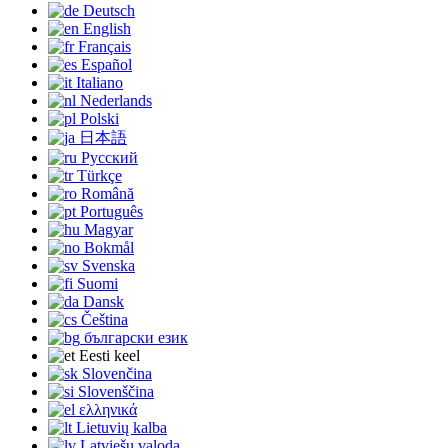
Deutsch
English
Français
Español
Italiano
Nederlands
Polski
日本語
Русский
Türkçe
Română
Português
Magyar
Bokmål
Svenska
Suomi
Dansk
Čeština
български език
Eesti keel
Slovenčina
Slovenščina
ελληνικά
Lietuvių kalba
Latviešu valoda