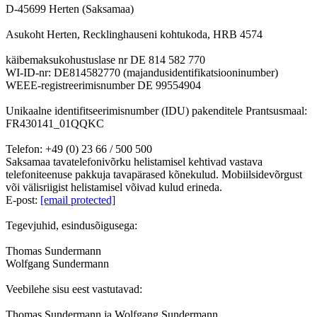
D-45699 Herten (Saksamaa)
Asukoht Herten, Recklinghauseni kohtukoda, HRB 4574
käibemaksukohustuslase nr DE 814 582 770
WI-ID-nr: DE814582770 (majandusidentifikatsiooninumber)
WEEE-registreerimisnumber DE 99554904
Unikaalne identifitseerimisnumber (IDU) pakenditele Prantsusmaal:
FR430141_01QQKC
Telefon: +49 (0) 23 66 / 500 500
Saksamaa tavatelefonivõrku helistamisel kehtivad vastava
telefoniteenuse pakkuja tavapärased kõnekulud. Mobiilsidevõrgust
või välisriigist helistamisel võivad kulud erineda.
E-post:
[email protected]
Tegevjuhid, esindusõigusega:
Thomas Sundermann
Wolfgang Sundermann
Veebilehe sisu eest vastutavad:
Thomas Sundermann ja Wolfgang Sundermann