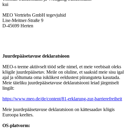
kui
MEO Vertriebs GmbH tegevjuhid
Lise-Meitner-Straße 9
D-45699 Herten
Juurdepääsetavuse deklaratsioon
MEO-s teeme aktiivselt tööd selle nimel, et meie veebisait oleks
kõigile juurdepääsetav. Meile on oluline, et saaksid meie sisu igal
ajal ja sõltumata oma isiklikest eeldustest piiranguteta kasutada.
Meie täieliku juurdepääsetavuse deklaratsiooni leiad järgmiselt
lingilt:
https://www.meo.de/de/content/81-erklarung-zur-barrierefreiheit
Meie juurdepääsetavuse deklaratsioon on kättesaadav kõigis
Euroopa keeltes.
OS-platvorm: