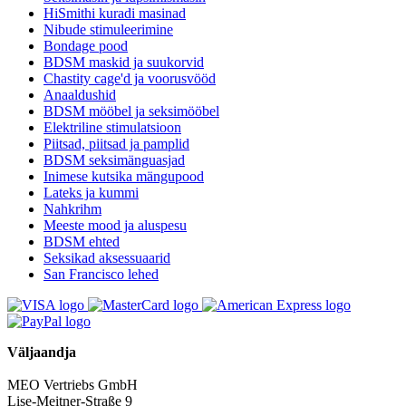
HiSmithi kuradi masinad
Nibude stimuleerimine
Bondage pood
BDSM maskid ja suukorvid
Chastity cage'd ja voorusvööd
Anaaldushid
BDSM mööbel ja seksimööbel
Elektriline stimulatsioon
Piitsad, piitsad ja pamplid
BDSM seksimänguasjad
Inimese kutsika mängupood
Lateks ja kummi
Nahkrihm
Meeste mood ja aluspesu
BDSM ehted
Seksikad aksessuaarid
San Francisco lehed
Väljaandja
MEO Vertriebs GmbH
Lise-Meitner-Straße 9