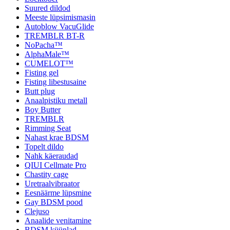
Suured dildod
Meeste lüpsimismasin
Autoblow VacuGlide
TREMBLR BT-R
NoPacha™
AlphaMale™
CUMELOT™
Fisting gel
Fisting libestusaine
Butt plug
Anaalpistiku metall
Boy Butter
TREMBLR
Rimming Seat
Nahast krae BDSM
Topelt dildo
Nahk käeraudad
QIUI Cellmate Pro
Chastity cage
Uretraalvibraator
Eesnäärme lüpsmine
Gay BDSM pood
Clejuso
Anaalide venitamine
BDSM küünlad