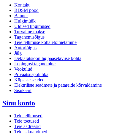
Kontakt
BDSM pood
Banner
Hulgimüük
Üldised tingimused
Turvaline makse
Taganemisõigus
Teie tellimuse kohaletoimetamine
Autoriõigus
Jälg
Deklaratsioon ligipääsetavuse kohta
Lepingust taganemine
Veokulud
Privaatsuspoliitika
Küpsiste seaded
Elektriliste seadmete ja patareide kõrvaldamine
Sisukaart
Sinu konto
Teie tellimused
Teie toetused
Teie aadressid
Teie isikuandmed