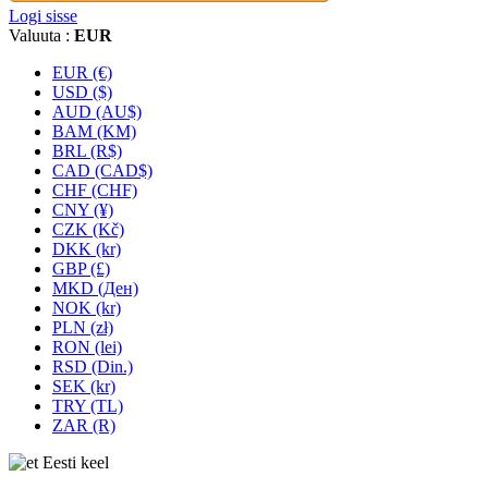
Logi sisse
Valuuta :
EUR
EUR (€)
USD ($)
AUD (AU$)
BAM (KM)
BRL (R$)
CAD (CAD$)
CHF (CHF)
CNY (¥)
CZK (Kč)
DKK (kr)
GBP (£)
MKD (Ден)
NOK (kr)
PLN (zł)
RON (lei)
RSD (Din.)
SEK (kr)
TRY (TL)
ZAR (R)
Eesti keel