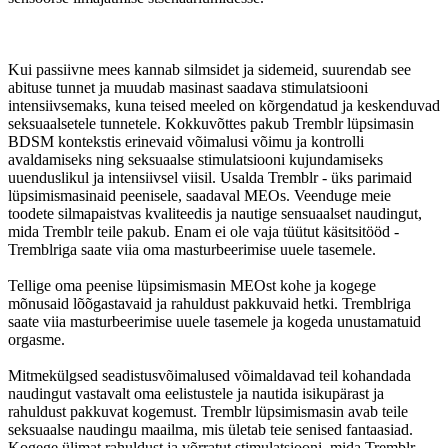
Kui passiivne mees kannab silmsidet ja sidemeid, suurendab see
abituse tunnet ja muudab masinast saadava stimulatsiooni
intensiivsemaks, kuna teised meeled on kõrgendatud ja keskenduvad
seksuaalsetele tunnetele. Kokkuvõttes pakub Tremblr lüpsimasin
BDSM kontekstis erinevaid võimalusi võimu ja kontrolli
avaldamiseks ning seksuaalse stimulatsiooni kujundamiseks
uuenduslikul ja intensiivsel viisil. Usalda Tremblr - üks parimaid
lüpsimismasinaid peenisele, saadaval MEOs. Veenduge meie
toodete silmapaistvas kvaliteedis ja nautige sensuaalset naudingut,
mida Tremblr teile pakub. Enam ei ole vaja tüütut käsitsitööd -
Tremblriga saate viia oma masturbeerimise uuele tasemele.
Tellige oma peenise lüpsimismasin MEOst kohe ja kogege
mõnusaid lõõgastavaid ja rahuldust pakkuvaid hetki. Tremblriga
saate viia masturbeerimise uuele tasemele ja kogeda unustamatuid
orgasme.
Mitmekülgsed seadistusvõimalused võimaldavad teil kohandada
naudingut vastavalt oma eelistustele ja nautida isikupärast ja
rahuldust pakkuvat kogemust. Tremblr lüpsimismasin avab teile
seksuaalse naudingu maailma, mis ületab teie senised fantaasiad.
Kogege ülimat rahuldust ja võrratut stimulatsiooni, mida Tremblr