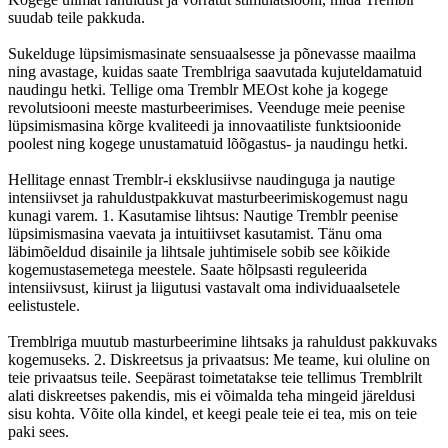
suudab teile pakkuda.
Sukelduge lüpsimismasinate sensuaalsesse ja põnevasse maailma
ning avastage, kuidas saate Tremblriga saavutada kujuteldamatuid
naudingu hetki. Tellige oma Tremblr MEOst kohe ja kogege
revolutsiooni meeste masturbeerimises. Veenduge meie peenise
lüpsimismasina kõrge kvaliteedi ja innovaatiliste funktsioonide
poolest ning kogege unustamatuid lõõgastus- ja naudingu hetki.
Hellitage ennast Tremblr-i eksklusiivse naudinguga ja nautige
intensiivset ja rahuldustpakkuvat masturbeerimiskogemust nagu
kunagi varem. 1. Kasutamise lihtsus: Nautige Tremblr peenise
lüpsimismasina vaevata ja intuitiivset kasutamist. Tänu oma
läbimõeldud disainile ja lihtsale juhtimisele sobib see kõikide
kogemustasemetega meestele. Saate hõlpsasti reguleerida
intensiivsust, kiirust ja liigutusi vastavalt oma individuaalsetele
eelistustele.
Tremblriga muutub masturbeerimine lihtsaks ja rahuldust pakkuvaks
kogemuseks. 2. Diskreetsus ja privaatsus: Me teame, kui oluline on
teie privaatsus teile. Seepärast toimetatakse teie tellimus Tremblrilt
alati diskreetses pakendis, mis ei võimalda teha mingeid järeldusi
sisu kohta. Võite olla kindel, et keegi peale teie ei tea, mis on teie
paki sees.