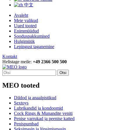
中文
Avaleht
Meie valikud
Uued tooted
Enimmüüdud
Sooduspakkumised
Hulgimüük
Lepingust taganemine
Kontakt
Helistage meile:
+49 2366 500 500
Otsi
MEO tooted
Dildod ja anaalpistikud
Sextoys
Lubrikandid ja kondoomid
Cock Rings & Munandite veniti
Penise varrukad ja peenise katted
Penispumbad
Seksimasin ja lüpsimismasin