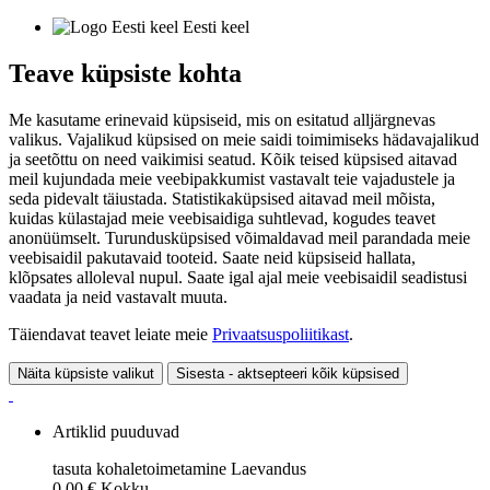
Eesti keel
Teave küpsiste kohta
Me kasutame erinevaid küpsiseid, mis on esitatud alljärgnevas
valikus. Vajalikud küpsised on meie saidi toimimiseks hädavajalikud
ja seetõttu on need vaikimisi seatud. Kõik teised küpsised aitavad
meil kujundada meie veebipakkumist vastavalt teie vajadustele ja
seda pidevalt täiustada. Statistikaküpsised aitavad meil mõista,
kuidas külastajad meie veebisaidiga suhtlevad, kogudes teavet
anonüümselt. Turundusküpsised võimaldavad meil parandada meie
veebisaidil pakutavaid tooteid. Saate neid küpsiseid hallata,
klõpsates alloleval nupul. Saate igal ajal meie veebisaidil seadistusi
vaadata ja neid vastavalt muuta.
Täiendavat teavet leiate meie
Privaatsuspoliitikast
.
Näita küpsiste valikut
Sisesta - aktsepteeri kõik küpsised
Artiklid puuduvad
tasuta kohaletoimetamine
Laevandus
0,00 €
Kokku