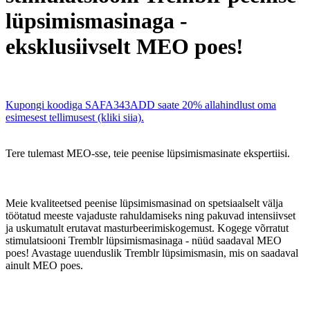
lüpsimismasinaga -
eksklusiivselt MEO poes!
Kupongi koodiga SAFA343ADD saate 20% allahindlust oma
esimesest tellimusest (kliki siia).
Tere tulemast MEO-sse, teie peenise lüpsimismasinate ekspertiisi.
Meie kvaliteetsed peenise lüpsimismasinad on spetsiaalselt välja
töötatud meeste vajaduste rahuldamiseks ning pakuvad intensiivset
ja uskumatult erutavat masturbeerimiskogemust. Kogege võrratut
stimulatsiooni Tremblr lüpsimismasinaga - nüüd saadaval MEO
poes! Avastage uuenduslik Tremblr lüpsimismasin, mis on saadaval
ainult MEO poes.