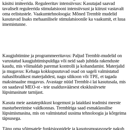
käsitsi imiteerida. Reguleeritav intensiivsus: Kasutajad saavad
tavaliselt reguleerida stimulatsiooni intensiivsust ja kiirust vastavalt
oma eelistustele. Vaakumtehnoloogia: Mõned Tremblr mudelid
kasutavad lisaks mehaanilisele stimulatsioonile ka vaakumit, et luua
imemistunne.
Kaugjuhtimine ja programmeeritavus: Paljud Tremblr-mudelid on
varustatud kaugjuhtimispuldiga või neid saab juhtida rakenduste
kaudu, mis võimaldab paremat kontrolli ja kohandamist. Materjalid
ja mugavus: Kehaga kokkupuutuvad osad on sageli valmistatud
nahasõbralikest materjalidest, nagu silikoon või TPE, et tagada
maksimaalne mugavus. Avastage nüüd Tremblr-i lai kasutusala, mis
on saadaval MEO-st - teie usaldusväärsest eksklusiivsete
lüpsimasinate tarnijast.
Kasuta meie aastatepikkust kogemust ja laialdasi teadmisi meeste
masturbeerimise valdkonnas. Tremblriga saad esmaklassilise
lüpsimismasina, mis on valmistatud uusima tehnoloogia ja kõrgeima
täpsusega.
Tänu oma võimsatele funktsioonidele ja kasutusmugavusele pakub