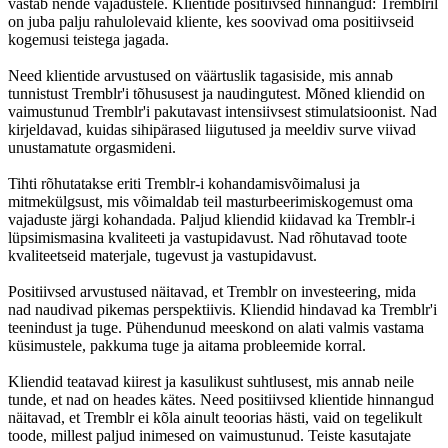
vastab nende vajadustele. Klientide positiivsed hinnangud: Tremblril
on juba palju rahulolevaid kliente, kes soovivad oma positiivseid
kogemusi teistega jagada.
Need klientide arvustused on väärtuslik tagasiside, mis annab
tunnistust Tremblr'i tõhususest ja naudingutest. Mõned kliendid on
vaimustunud Tremblr'i pakutavast intensiivsest stimulatsioonist. Nad
kirjeldavad, kuidas sihipärased liigutused ja meeldiv surve viivad
unustamatute orgasmideni.
Tihti rõhutatakse eriti Tremblr-i kohandamisvõimalusi ja
mitmekülgsust, mis võimaldab teil masturbeerimiskogemust oma
vajaduste järgi kohandada. Paljud kliendid kiidavad ka Tremblr-i
lüpsimismasina kvaliteeti ja vastupidavust. Nad rõhutavad toote
kvaliteetseid materjale, tugevust ja vastupidavust.
Positiivsed arvustused näitavad, et Tremblr on investeering, mida
nad naudivad pikemas perspektiivis. Kliendid hindavad ka Tremblr'i
teenindust ja tuge. Pühendunud meeskond on alati valmis vastama
küsimustele, pakkuma tuge ja aitama probleemide korral.
Kliendid teatavad kiirest ja kasulikust suhtlusest, mis annab neile
tunde, et nad on heades kätes. Need positiivsed klientide hinnangud
näitavad, et Tremblr ei kõla ainult teoorias hästi, vaid on tegelikult
toode, millest paljud inimesed on vaimustunud. Teiste kasutajate