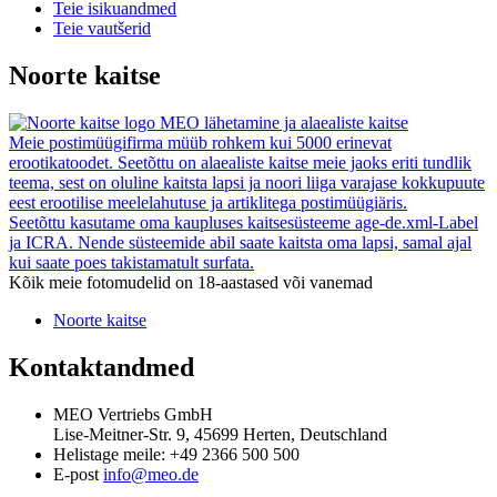
Teie isikuandmed
Teie vautšerid
Noorte kaitse
MEO lähetamine ja alaealiste kaitse
Meie postimüügifirma müüb rohkem kui 5000 erinevat
erootikatoodet. Seetõttu on alaealiste kaitse meie jaoks eriti tundlik
teema, sest on oluline kaitsta lapsi ja noori liiga varajase kokkupuute
eest erootilise meelelahutuse ja artiklitega postimüügiäris.
Seetõttu kasutame oma kaupluses kaitsesüsteeme age-de.xml-Label
ja ICRA. Nende süsteemide abil saate kaitsta oma lapsi, samal ajal
kui saate poes takistamatult surfata.
Kõik meie fotomudelid on 18-aastased või vanemad
Noorte kaitse
Kontaktandmed
MEO Vertriebs GmbH
Lise-Meitner-Str. 9, 45699 Herten, Deutschland
Helistage meile:
+49 2366 500 500
E-post
info@meo.de