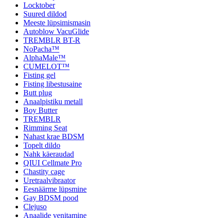
Locktober
Suured dildod
Meeste lüpsimismasin
Autoblow VacuGlide
TREMBLR BT-R
NoPacha™
AlphaMale™
CUMELOT™
Fisting gel
Fisting libestusaine
Butt plug
Anaalpistiku metall
Boy Butter
TREMBLR
Rimming Seat
Nahast krae BDSM
Topelt dildo
Nahk käeraudad
QIUI Cellmate Pro
Chastity cage
Uretraalvibraator
Eesnäärme lüpsmine
Gay BDSM pood
Clejuso
Anaalide venitamine