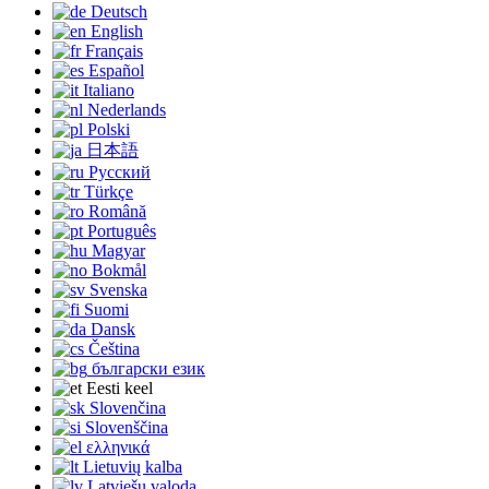
Deutsch
English
Français
Español
Italiano
Nederlands
Polski
日本語
Русский
Türkçe
Română
Português
Magyar
Bokmål
Svenska
Suomi
Dansk
Čeština
български език
Eesti keel
Slovenčina
Slovenščina
ελληνικά
Lietuvių kalba
Latviešu valoda