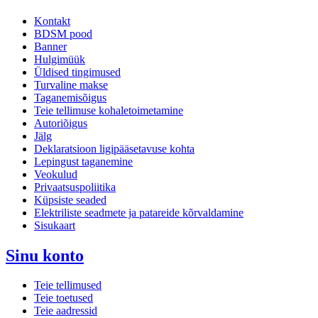
Kontakt
BDSM pood
Banner
Hulgimüük
Üldised tingimused
Turvaline makse
Taganemisõigus
Teie tellimuse kohaletoimetamine
Autoriõigus
Jälg
Deklaratsioon ligipääsetavuse kohta
Lepingust taganemine
Veokulud
Privaatsuspoliitika
Küpsiste seaded
Elektriliste seadmete ja patareide kõrvaldamine
Sisukaart
Sinu konto
Teie tellimused
Teie toetused
Teie aadressid