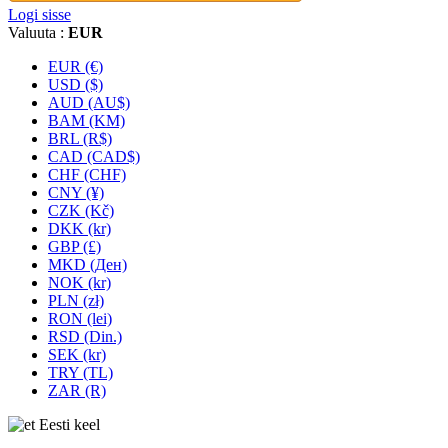
Logi sisse
Valuuta :
EUR
EUR (€)
USD ($)
AUD (AU$)
BAM (KM)
BRL (R$)
CAD (CAD$)
CHF (CHF)
CNY (¥)
CZK (Kč)
DKK (kr)
GBP (£)
MKD (Ден)
NOK (kr)
PLN (zł)
RON (lei)
RSD (Din.)
SEK (kr)
TRY (TL)
ZAR (R)
Eesti keel