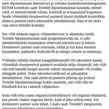
meie lüpsimismasin intensiivset ja võrratut masturbeerimiskogemust.
BDSM kontekstis saab Tremblr lüpsimismasinat kasutada mitmel
viisil, et intensiivistada võimu, kontrolli ja sensuaalseid kogemusi.
Seade võimaldab domineerival partneril (dom) täielikult kontrollida
alistuva partneri (sub) seksuaalset stimulatsiooni, ilma et tal oleks
vaja otsest füüsilist kontakti.
See võib tekitada tugeva võimuerinevuse ja alistumise tunde.
Tremblr lüpsimismasinat saab programmeerida nii, et subi
stimuleerimiseks kasutatakse erinevaid intensiivsusi ja kiirusi.
Domineeriv partner saab otsustada, millal ja kui kaua masinat
kasutatakse, pakkudes lisakontrolli ja mängu ootuste ja erutusega.
Võimalus juhtida masinat kaugjuhtimispuldi või rakenduse kaudu
võimaldab domineerival partneril avaldada mõju distantsilt, mis võib
olla eriti kasulik kaugel asuvate suhete stsenaariumide või avalike
mängude puhul. Teine rakendusvaldkond on pikaajaline
stimulatsioon. Siin saab alistuvat partnerit pikema aja jooksul
Tremblr lüpsimismasinaga kokku puutuda, mis võib olla nii
füüsiliselt kui ka vaimselt väljakutsuv.
Seda võib teha osana orgasmi kontrollimisest või orgasmi eitamisest,
kus peenis viiakse orgasmi äärele, kuid ei jõua selleni enne, kui
domineeriv partner seda lubab. Lisaks saab Tremblr'i integreerida
sensoorse ilmajätmise stsenaariumidesse.