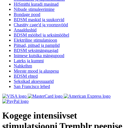
HiSmithi kuradi masinad
Nibude stimuleerimine
Bondage pood
BDSM maskid ja suukorvid
Chastity cage'd ja voorusvööd
Anaaldushid
BDSM mööbel ja seksimööbel
Elektriline stimulatsioon
Piitsad, piitsad ja pamplid
BDSM seksimänguasjad
Inimese kutsika mängupood
Lateks ja kummi
Nahkrihm
Meeste mood ja aluspesu
BDSM ehted
Seksikad aksessuaarid
San Francisco lehed
Kogege intensiivset
stimulatsiooni Tremblr peenise