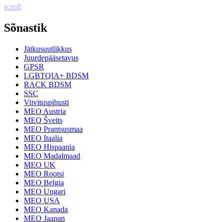
scroll
Sõnastik
Jätkusuutlikkus
Juurdepääsetavus
GPSR
LGBTQIA+ BDSM
RACK BDSM
SSC
Viivituspihusti
MEO Austria
MEO Šveits
MEO Prantsusmaa
MEO Itaalia
MEO Hispaania
MEO Madalmaad
MEO UK
MEO Rootsi
MEO Belgia
MEO Ungari
MEO USA
MEO Kanada
MEO Jaapan