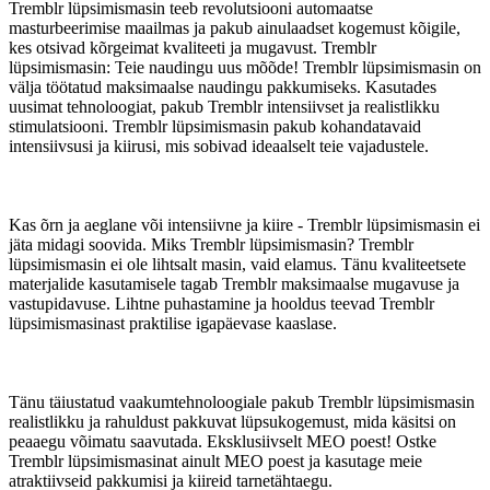
Tremblr lüpsimismasin teeb revolutsiooni automaatse
masturbeerimise maailmas ja pakub ainulaadset kogemust kõigile,
kes otsivad kõrgeimat kvaliteeti ja mugavust. Tremblr
lüpsimismasin: Teie naudingu uus mõõde! Tremblr lüpsimismasin on
välja töötatud maksimaalse naudingu pakkumiseks. Kasutades
uusimat tehnoloogiat, pakub Tremblr intensiivset ja realistlikku
stimulatsiooni. Tremblr lüpsimismasin pakub kohandatavaid
intensiivsusi ja kiirusi, mis sobivad ideaalselt teie vajadustele.
Kas õrn ja aeglane või intensiivne ja kiire - Tremblr lüpsimismasin ei
jäta midagi soovida. Miks Tremblr lüpsimismasin? Tremblr
lüpsimismasin ei ole lihtsalt masin, vaid elamus. Tänu kvaliteetsete
materjalide kasutamisele tagab Tremblr maksimaalse mugavuse ja
vastupidavuse. Lihtne puhastamine ja hooldus teevad Tremblr
lüpsimismasinast praktilise igapäevase kaaslase.
Tänu täiustatud vaakumtehnoloogiale pakub Tremblr lüpsimismasin
realistlikku ja rahuldust pakkuvat lüpsukogemust, mida käsitsi on
peaaegu võimatu saavutada. Eksklusiivselt MEO poest! Ostke
Tremblr lüpsimismasinat ainult MEO poest ja kasutage meie
atraktiivseid pakkumisi ja kiireid tarnetähtaegu.