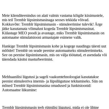
Meie klienditeenindus on alati valmis vastama kõigile küsimustele,
mis teil Tremblr lüpsimismasinaga seoses tekkida võivad.
Kokkuvõte: Tremblr lüpsimismasin - stimuleerimise tulevik! Ärge
jätke kasutamata võimalust kogeda Tremblr lüpsimismasinat.
Külastage MEO poodi ja avastage, miks Tremblr lüpsimismasin on
automaatse stimulatsiooni armastajate esimene valik.
Hankige Tremblr lüpsimismasin kohe ja kogege naudingu täiesti uut
mõõdet! Tremblr on seade peenise automaatseks stimuleerimiseks.
See on peenise lüpsimismasin, mis on välja töötatud, et asendada või
täiendada käsitsi masturbeerimist.
Mehhaanilisi liigutusi ja sageli vaakumtehnoloogiat kasutatakse
peenist stimuleeriva imemis- ja lüpsiliigutuse tekitamiseks. Siin on
mõned Tremblr lüpsimismasina omadused ja funktsioonid:
Automaatne liikumine:
Tremblr lüpsimismasin teeb rütmilisi liigutusi, mida ei ole lihtne