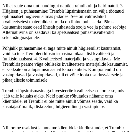
Nii et saate oma uut naudingut nautida rahulikult ja häirimatult. 3.
Hügieen ja puhastamine: Tremblr lüpsimismasin on välja töötatud
optimaalset hügieeni silmas pidades. See on valmistatud
kvaliteetsetest materjalidest, mida on lihtne puhastada. Pärast
kasutamist saate osad lihtsalt puhastada sooja vee ja pehme seebiga.
Alternatiivina on saadaval ka spetsiaalsed puhastusvahendid
seksimänguasjadele.
Põhjalik puhastamine ei taga mitte ainult hügieenilist kasutamist,
vaid ka teie Trembleri lüpsimismasina pikaajalist kvaliteeti ja
funktsionaalsust. 4. Kvaliteetsed materjalid ja vastupidavus: Me
Tremblris peame väga oluliseks kvaliteetsete materjalide kasutamist,
et saaksite oma lüpsimismasinat kaua nautida. Komponendid on
vastupidavad ja vastupidavad, nii et võite loota usaldusväärsele ja
pikaajalisele toimimisele.
Tremblr lüpsimismasinaga investeerite kvaliteetsesse tootesse, mis
jääb teile kauaks ajaks. Neid punkte rõhutades näitame oma
klientidele, et Tremblr ei ole mitte ainult võimas seade, vaid ka
kasutajasõbralik, diskreetne, hügieeniline ja vastupidav.
Nii loome usaldust ja anname klientidele kindlustunde, et Tremblr