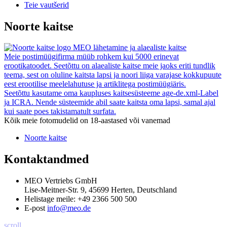
Teie vautšerid
Noorte kaitse
MEO lähetamine ja alaealiste kaitse
Meie postimüügifirma müüb rohkem kui 5000 erinevat
erootikatoodet. Seetõttu on alaealiste kaitse meie jaoks eriti tundlik
teema, sest on oluline kaitsta lapsi ja noori liiga varajase kokkupuute
eest erootilise meelelahutuse ja artiklitega postimüügiäris.
Seetõttu kasutame oma kaupluses kaitsesüsteeme age-de.xml-Label
ja ICRA. Nende süsteemide abil saate kaitsta oma lapsi, samal ajal
kui saate poes takistamatult surfata.
Kõik meie fotomudelid on 18-aastased või vanemad
Noorte kaitse
Kontaktandmed
MEO Vertriebs GmbH
Lise-Meitner-Str. 9, 45699 Herten, Deutschland
Helistage meile:
+49 2366 500 500
E-post
info@meo.de
scroll