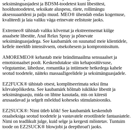
seksimänguasjadest ja BDSM-toodetest kuni libestitest,
hooldustoodetest, seksikate aluspesu, riiete, rollimängu
aksessuaarideni ja palju muud. MEO® ühendab endas kogemuse,
kvaliteedi ja laia valiku väga erinevate eelistuste jaoks.
Extremeo® tähistab valiku kõvemat ja ekstreemsemat külge
anaalsete libestite, Anal Relax Spray ja põnevate
seksimänguasjadega. See kaubamärk on suunatud meie klientidele,
kellele meeldib intensiivsem, otsekohesem ja kompromissitum.
AMOREMEO® kehastab meie brändimaailma sensuaalset ja
emotsionaalset poolt. Keskendutakse siin kehapositiivsuse,
võrgutamise, läheduse, romantika ja intiimsete hetkedega kahele
seotud toodetele, näiteks massaažigeelidele ja seksimänguasjadele.
EZ2FUCK® tähistab otsest, komplitseerimata seksi ilma
kõrvalepõikedeta. See kaubamärk hõlmab isiklikke libestit ja
seksimänguasju, mida on lihtne kasutada, mis on kiiresti
arusaadavad ja selgelt mõeldud koheseks stimulatsiooniks.
EZ2SUCK®: Nimi ütleb kõik! See kaubamärk keskendub
oraalseksiga seotud toodetele ja vastavatele erootilistele fantaasiatele.
Nimi on teadlikult julge, kuid selge ja kergesti mõistetav. Tuntuim
toode on EZ2SUCK® blowjobi ja deepthroat'i jaoks.