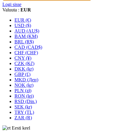
Logi sisse
Valuuta :
EUR
EUR (€)
USD ($)
AUD (AU$)
BAM (KM)
BRL (R$)
CAD (CAD$)
CHF (CHF)
CNY (¥)
CZK (Kč)
DKK (kr)
GBP (£)
MKD (Ден)
NOK (kr)
PLN (zł)
RON (lei)
RSD (Din.)
SEK (kr)
TRY (TL)
ZAR (R)
Eesti keel