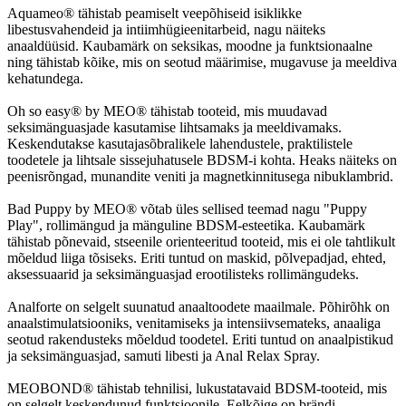
Aquameo® tähistab peamiselt veepõhiseid isiklikke
libestusvahendeid ja intiimhügieenitarbeid, nagu näiteks
anaaldüüsid. Kaubamärk on seksikas, moodne ja funktsionaalne
ning tähistab kõike, mis on seotud määrimise, mugavuse ja meeldiva
kehatundega.
Oh so easy® by MEO® tähistab tooteid, mis muudavad
seksimänguasjade kasutamise lihtsamaks ja meeldivamaks.
Keskendutakse kasutajasõbralikele lahendustele, praktilistele
toodetele ja lihtsale sissejuhatusele BDSM-i kohta. Heaks näiteks on
peenisrõngad, munandite veniti ja magnetkinnitusega nibuklambrid.
Bad Puppy by MEO® võtab üles sellised teemad nagu "Puppy
Play", rollimängud ja mänguline BDSM-esteetika. Kaubamärk
tähistab põnevaid, stseenile orienteeritud tooteid, mis ei ole tahtlikult
mõeldud liiga tõsiseks. Eriti tuntud on maskid, põlvepadjad, ehted,
aksessuaarid ja seksimänguasjad erootilisteks rollimängudeks.
Analforte on selgelt suunatud anaaltoodete maailmale. Põhirõhk on
anaalstimulatsiooniks, venitamiseks ja intensiivsemateks, anaaliga
seotud rakendusteks mõeldud toodetel. Eriti tuntud on anaalpistikud
ja seksimänguasjad, samuti libesti ja Anal Relax Spray.
MEOBOND® tähistab tehnilisi, lukustatavaid BDSM-tooteid, mis
on selgelt keskendunud funktsioonile. Eelkõige on brändi