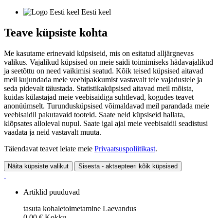
Eesti keel
Teave küpsiste kohta
Me kasutame erinevaid küpsiseid, mis on esitatud alljärgnevas
valikus. Vajalikud küpsised on meie saidi toimimiseks hädavajalikud
ja seetõttu on need vaikimisi seatud. Kõik teised küpsised aitavad
meil kujundada meie veebipakkumist vastavalt teie vajadustele ja
seda pidevalt täiustada. Statistikaküpsised aitavad meil mõista,
kuidas külastajad meie veebisaidiga suhtlevad, kogudes teavet
anonüümselt. Turundusküpsised võimaldavad meil parandada meie
veebisaidil pakutavaid tooteid. Saate neid küpsiseid hallata,
klõpsates alloleval nupul. Saate igal ajal meie veebisaidil seadistusi
vaadata ja neid vastavalt muuta.
Täiendavat teavet leiate meie
Privaatsuspoliitikast
.
Näita küpsiste valikut
Sisesta - aktsepteeri kõik küpsised
Artiklid puuduvad
tasuta kohaletoimetamine
Laevandus
0,00 €
Kokku