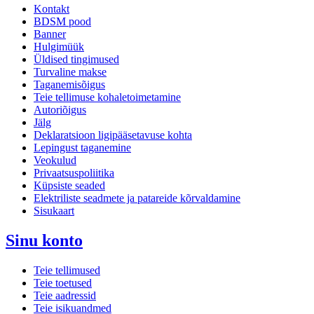
Kontakt
BDSM pood
Banner
Hulgimüük
Üldised tingimused
Turvaline makse
Taganemisõigus
Teie tellimuse kohaletoimetamine
Autoriõigus
Jälg
Deklaratsioon ligipääsetavuse kohta
Lepingust taganemine
Veokulud
Privaatsuspoliitika
Küpsiste seaded
Elektriliste seadmete ja patareide kõrvaldamine
Sisukaart
Sinu konto
Teie tellimused
Teie toetused
Teie aadressid
Teie isikuandmed