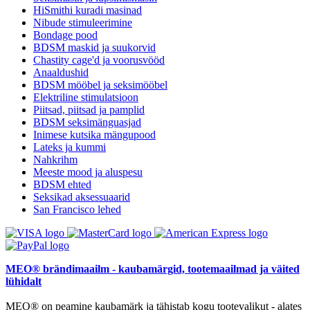
HiSmithi kuradi masinad
Nibude stimuleerimine
Bondage pood
BDSM maskid ja suukorvid
Chastity cage'd ja voorusvööd
Anaaldushid
BDSM mööbel ja seksimööbel
Elektriline stimulatsioon
Piitsad, piitsad ja pamplid
BDSM seksimänguasjad
Inimese kutsika mängupood
Lateks ja kummi
Nahkrihm
Meeste mood ja aluspesu
BDSM ehted
Seksikad aksessuaarid
San Francisco lehed
MEO® brändimaailm - kaubamärgid, tootemaailmad ja väited
lühidalt
MEO® on peamine kaubamärk ja tähistab kogu tootevalikut - alates