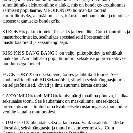
sünonüümiks elektrooniline ajalukk, mis on bondage-kogukonnas
äärmiselt populaarne. MEOBOND® hõlmab ka tooteid
kontrollimiseks, ajamääramiseks, lukustusmehhanismide ja tehnilise
täpsuse tagamiseks bondage'is.
STROKE® pakub tooteid Tease'iks ja Denialiks, Cum Controliks ja
masturbeerimiseks, sealhulgas spetsiaalseid libestusaineid,
masturbaatoreid ja seksimänguasju.
KISS KISS BANG BANG® on valju, pilkupüüdev ja tahtlikult
liialdatud. Nimi tähistab popi, huumori, seksikuse ja provokatiivse
puudutusega tooteid.
FUCKTORY® on otsekohene, toores ja tahtlikult toores. See
kaubamärk hõlmab BDSM-mööblit, slingi ja seksimänguasju, mis
on selgesõnalised, kõvad ja ilma suurema kärata esitatud.
CAZZOMEO® toob MEO® kaubamärgi maailma põneva, itaalia-
seksuaalse tooni. See kaubamärk on maskuliinne, enesekindel,
provokatiivne ja tuntud oma kvaliteetsete riistarõngaste, munandite
venitite ja palju muu poolest.
CUMELOT® ühendab seksi ja fantaasia. Valik sisaldab isiklikke
libestisid, seksimänguasju ja muud masturbeerimiseks, Cum