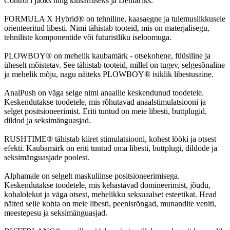
Control'i jaoks ning kiusamiseks ja Denial'iks.
FORMULA X Hybrid® on tehniline, kaasaegne ja tulemuslikkusele
orienteeritud libesti. Nimi tähistab tooteid, mis on materjalisegu,
tehniliste komponentide või futuristliku iseloomuga.
PLOWBOY® on mehelik kaubamärk - otsekohene, füüsiline ja
üheselt mõistetav. See tähistab tooteid, millel on tugev, selgesõnaline
ja mehelik mõju, nagu näiteks PLOWBOY® isiklik libestusaine.
AnalPush on väga selge nimi anaalile keskendunud toodetele.
Keskendutakse toodetele, mis rõhutavad anaalstimulatsiooni ja
selget positsioneerimist. Eriti tuntud on meie libesti, buttplugid,
dildod ja seksimänguasjad.
RUSHTIME® tähistab kiiret stimulatsiooni, kohest lööki ja otsest
efekti. Kaubamärk on eriti tuntud oma libesti, buttplugi, dildode ja
seksimänguasjade poolest.
Alphamale on selgelt maskuliinse positsioneerimisega.
Keskendutakse toodetele, mis kehastavad domineerimist, jõudu,
kohalolekut ja väga otsest, mehelikku seksuaalset esteetikat. Head
näited selle kohta on meie libesti, peenisrõngad, munandite veniti,
meestepesu ja seksimänguasjad.