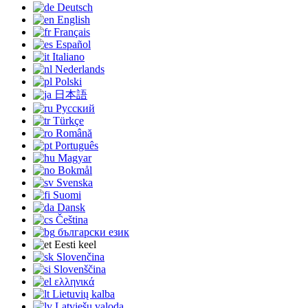
Deutsch
English
Français
Español
Italiano
Nederlands
Polski
日本語
Русский
Türkçe
Română
Português
Magyar
Bokmål
Svenska
Suomi
Dansk
Čeština
български език
Eesti keel
Slovenčina
Slovenščina
ελληνικά
Lietuvių kalba
Latviešu valoda