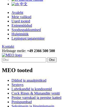
中文
Avaleht
Meie valikud
Uued tooted
Enimmüüdud
Sooduspakkumised
Hulgimüük
Lepingust taganemine
Kontakt
Helistage meile:
+49 2366 500 500
Otsi
MEO tooted
Dildod ja anaalpistikud
Sextoys
Lubrikandid ja kondoomid
Cock Rings & Munandite veniti
Penise varrukad ja peenise katted
Penispumbad
Seksimasin ja lüpsimismasin