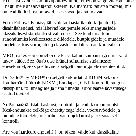
BUTTBLANC® on pilkupüüdev nimi, millel on selge viide anaalile
- nagu meie anaalvalgenduskreem. Kaubamärk tähistab tooteid, mis
on teadlikult silmatorkavad, iseseisvad ja äratuntavad.
Form Follows Fantasy tähistab fantaasiarikkaid kujundeid ja
disainilahendusi, mis lähevad kaugemale seksimänguasjade
klassikalisest standardsest välimusest. See kaubamärk on
sünonüümiks kvaliteetsetele dildodele, buttplugidele ja muudele
toodetele, kus vorm, idee ja lavastus on tähtsamad kui realism.
MEO makes you come! ei ole klassikaline kaubamärgi nimi, vaid
tugev väide. See jõuab otse brändi suhtumise südamesse:
enesekindel, seksipositiivne ja selgelt naudingutele orienteeritud.
Dr. Sado® by MEO® on selgelt ankurdatud BDSM-sektoris.
Kaubamärk hõlmab BDSMi, bondage'i, CBT, kontrolli, ranguse,
distsipliini, rollimängude ja üsna tumeda, autoritaarse lavastusega
seotud tooteid.
NoPacha® tähistab kasinust, kontrolli ja teadlikku loobumist.
Keskendutakse eelkõige chastity cage'idele, voorusvöödele ja
muudele toodetele, mis rõhutavad ohjeldamist ja seksuaalset
kontrolli.
Are you hardcore enough?® on pigem väide kui klassikaline