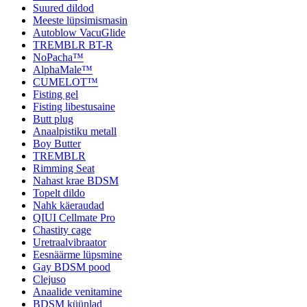
Suured dildod
Meeste lüpsimismasin
Autoblow VacuGlide
TREMBLR BT-R
NoPacha™
AlphaMale™
CUMELOT™
Fisting gel
Fisting libestusaine
Butt plug
Anaalpistiku metall
Boy Butter
TREMBLR
Rimming Seat
Nahast krae BDSM
Topelt dildo
Nahk käeraudad
QIUI Cellmate Pro
Chastity cage
Uretraalvibraator
Eesnäärme lüpsmine
Gay BDSM pood
Clejuso
Anaalide venitamine
BDSM küünlad