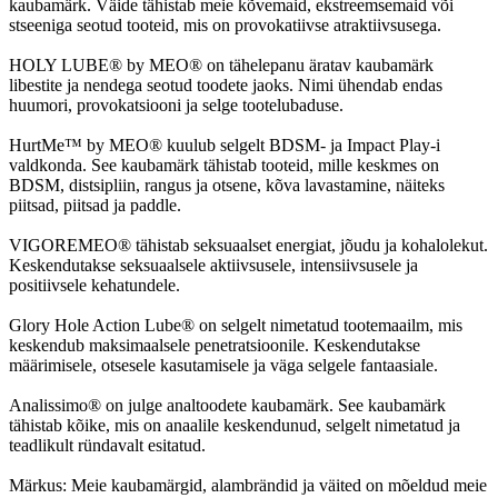
kaubamärk. Väide tähistab meie kõvemaid, ekstreemsemaid või
stseeniga seotud tooteid, mis on provokatiivse atraktiivsusega.
HOLY LUBE® by MEO® on tähelepanu äratav kaubamärk
libestite ja nendega seotud toodete jaoks. Nimi ühendab endas
huumori, provokatsiooni ja selge tootelubaduse.
HurtMe™ by MEO® kuulub selgelt BDSM- ja Impact Play-i
valdkonda. See kaubamärk tähistab tooteid, mille keskmes on
BDSM, distsipliin, rangus ja otsene, kõva lavastamine, näiteks
piitsad, piitsad ja paddle.
VIGOREMEO® tähistab seksuaalset energiat, jõudu ja kohalolekut.
Keskendutakse seksuaalsele aktiivsusele, intensiivsusele ja
positiivsele kehatundele.
Glory Hole Action Lube® on selgelt nimetatud tootemaailm, mis
keskendub maksimaalsele penetratsioonile. Keskendutakse
määrimisele, otsesele kasutamisele ja väga selgele fantaasiale.
Analissimo® on julge analtoodete kaubamärk. See kaubamärk
tähistab kõike, mis on anaalile keskendunud, selgelt nimetatud ja
teadlikult ründavalt esitatud.
Märkus: Meie kaubamärgid, alambrändid ja väited on mõeldud meie