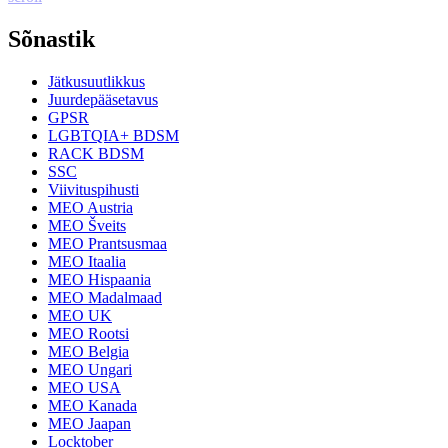
Sõnastik
Jätkusuutlikkus
Juurdepääsetavus
GPSR
LGBTQIA+ BDSM
RACK BDSM
SSC
Viivituspihusti
MEO Austria
MEO Šveits
MEO Prantsusmaa
MEO Itaalia
MEO Hispaania
MEO Madalmaad
MEO UK
MEO Rootsi
MEO Belgia
MEO Ungari
MEO USA
MEO Kanada
MEO Jaapan
Locktober