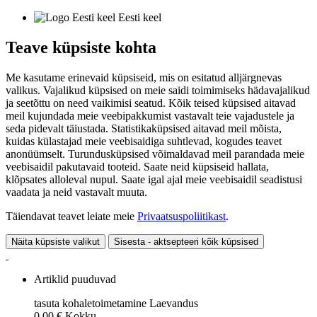
Eesti keel
Teave küpsiste kohta
Me kasutame erinevaid küpsiseid, mis on esitatud alljärgnevas
valikus. Vajalikud küpsised on meie saidi toimimiseks hädavajalikud
ja seetõttu on need vaikimisi seatud. Kõik teised küpsised aitavad
meil kujundada meie veebipakkumist vastavalt teie vajadustele ja
seda pidevalt täiustada. Statistikaküpsised aitavad meil mõista,
kuidas külastajad meie veebisaidiga suhtlevad, kogudes teavet
anonüümselt. Turundusküpsised võimaldavad meil parandada meie
veebisaidil pakutavaid tooteid. Saate neid küpsiseid hallata,
klõpsates alloleval nupul. Saate igal ajal meie veebisaidil seadistusi
vaadata ja neid vastavalt muuta.
Täiendavat teavet leiate meie
Privaatsuspoliitikast
.
Näita küpsiste valikut
Sisesta - aktsepteeri kõik küpsised
Artiklid puuduvad
tasuta kohaletoimetamine
Laevandus
0,00 €
Kokku