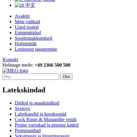
中文
Avaleht
Meie valikud
Uued tooted
Enimmüüdud
Sooduspakkumised
Hulgimüük
Lepingust taganemine
Kontakt
Helistage meile:
+49 2366 500 500
Otsi
Latekskindad
Dildod ja anaalpistikud
Sextoys
Lubrikandid ja kondoomid
Cock Rings & Munandite veniti
Penise varrukad ja peenise katted
Penispumbad
Seksimasin ja lüpsimismasin