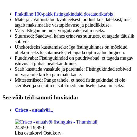
Praktiline 100-pakk fistingukindaid dosaatorikarbis
Materjal: Valmistatud kvaliteetsest looduslikust lateksist, mis
tagab maksimaalse vastupidavuse ja paindlikkuse.
Värv: Elegantne must võrgutavaks välimuseks.
Suurused: Saadaval kahes erinevas suuruses, et tagada täiuslik
sobivus.
Ühekordseks kasutamiseks: Iga fistingukinnas on mõeldud
ühekordseks kasutamiseks, et tagada optimaalne hügieen.
Puudrivaba: Fistingukindad on puudrivabad, et tagada mugav
istuvus ja puhas pealekandmine.
Saab kasutada vasakule ja paremale: Fistingukindad sobivad
nii vasakule kui ka paremale käele.
Mittesteriilsed: Pange tähele, et need fistingukindad ei ole
steriilsed ja seetõttu ei sobi meditsiiniliseks kasutamiseks.
See võib teid samuti huvitada:
Crisco - anaalvõi...
24,99 €
19,99 €
Lisa ostukorvi
Ostukorv