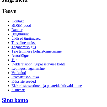
Teave
Kontakt
BDSM pood
Banner
Hulgimüük
Üldised tingimused
Turvaline makse
Taganemisõigus
Teie tellimuse kohaletoimetamine
Autoriõigus
Jälg
Deklaratsioon ligipääsetavuse kohta
Lepingust taganemine
Veokulud
Privaatsuspoliitika
Küpsiste seaded
Elektriliste seadmete ja patareide kõrvaldamine
Sisukaart
Sinu konto