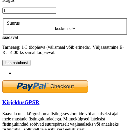
Kogus
Suurus
saadaval
Tarneaeg: 1-3 tööpäeva (välismaal võib erineda). Väljasaatmine E-
R: 14:00-ks samal tööpäeval.
Lisa ostukorvi
Kirjeldus
GPSR
Saavuta uusi kõrgusi oma fisting-sessioonide või anaalseksi ajal
meie mustade fistingukindadega. Mitmekülgsed lateksist
fistingukindad sobivad suurepäraselt vaginaalseks või anaalseks
fistinguks - sõltuvalt teie isiklikest eelistustest.