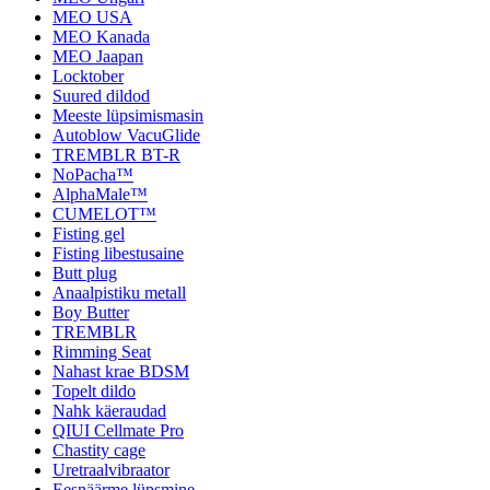
MEO USA
MEO Kanada
MEO Jaapan
Locktober
Suured dildod
Meeste lüpsimismasin
Autoblow VacuGlide
TREMBLR BT-R
NoPacha™
AlphaMale™
CUMELOT™
Fisting gel
Fisting libestusaine
Butt plug
Anaalpistiku metall
Boy Butter
TREMBLR
Rimming Seat
Nahast krae BDSM
Topelt dildo
Nahk käeraudad
QIUI Cellmate Pro
Chastity cage
Uretraalvibraator
Eesnäärme lüpsmine