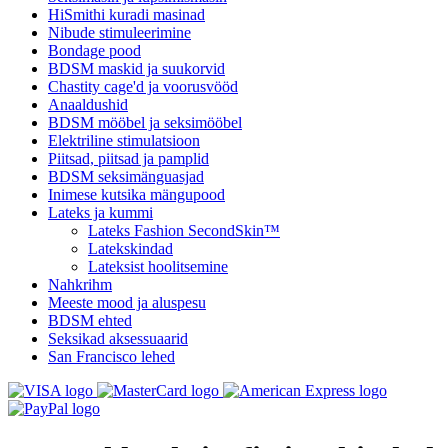
HiSmithi kuradi masinad
Nibude stimuleerimine
Bondage pood
BDSM maskid ja suukorvid
Chastity cage'd ja voorusvööd
Anaaldushid
BDSM mööbel ja seksimööbel
Elektriline stimulatsioon
Piitsad, piitsad ja pamplid
BDSM seksimänguasjad
Inimese kutsika mängupood
Lateks ja kummi
Lateks Fashion SecondSkin™
Latekskindad
Lateksist hoolitsemine
Nahkrihm
Meeste mood ja aluspesu
BDSM ehted
Seksikad aksessuaarid
San Francisco lehed