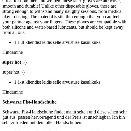
Great for both men and women, these latex gloves are attractive,
smooth and durable! Unlike other disposable gloves, these are
strong enough to withstand many naughty sessions, from medical
play to fisting. The material is still thin enough that you can feel
your partner against your fingers. These gloves are compatible with
both silicone and water-based lubricants, but should be kept away
from all oils.
1 1-st kliendist leidis selle arvustuse kasulikuks.
Hindamine
super hot :-)
super hot :-)
1 1-st kliendist leidis selle arvustuse kasulikuks.
Hindamine
Schwarze Fist-Handschuhe
Schwarze Fist-Handschuhe findet mann selten und diese sehen sehr
gut aus, passen hervorragend und der Preis ist unschlagbar. Ich bin
sehr zufrieden mit den tollen Handschuhen.