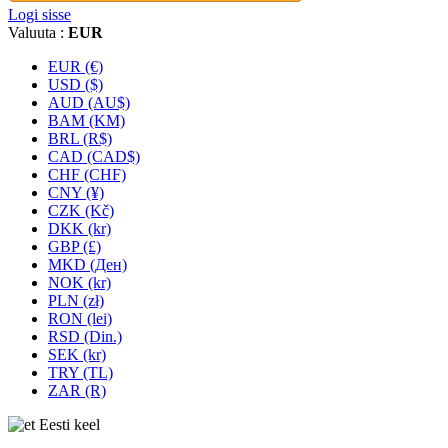
Logi sisse
Valuuta :
EUR
EUR (€)
USD ($)
AUD (AU$)
BAM (KM)
BRL (R$)
CAD (CAD$)
CHF (CHF)
CNY (¥)
CZK (Kč)
DKK (kr)
GBP (£)
MKD (Ден)
NOK (kr)
PLN (zł)
RON (lei)
RSD (Din.)
SEK (kr)
TRY (TL)
ZAR (R)
Eesti keel