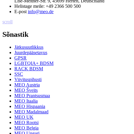
Lise-Meitner-Str. 9, 45699 Herten, Deutschland
Helistage meile:
+49 2366 500 500
E-post
info@meo.de
scroll
Sõnastik
Jätkusuutlikkus
Juurdepääsetavus
GPSR
LGBTQIA+ BDSM
RACK BDSM
SSC
Viivituspihusti
MEO Austria
MEO Šveits
MEO Prantsusmaa
MEO Itaalia
MEO Hispaania
MEO Madalmaad
MEO UK
MEO Rootsi
MEO Belgia
MEO Ungari