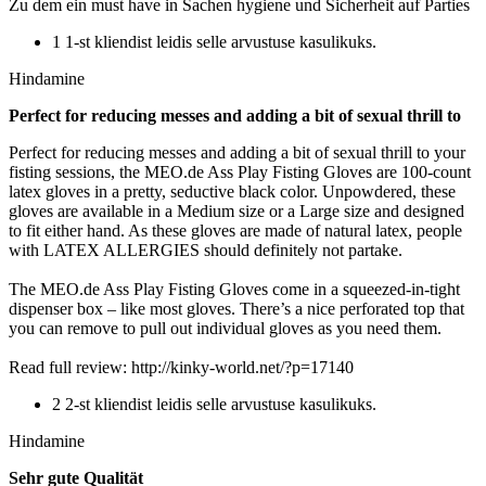
Zu dem ein must have in Sachen hygiene und Sicherheit auf Parties
1 1-st kliendist leidis selle arvustuse kasulikuks.
Hindamine
Perfect for reducing messes and adding a bit of sexual thrill to
Perfect for reducing messes and adding a bit of sexual thrill to your
fisting sessions, the MEO.de Ass Play Fisting Gloves are 100-count
latex gloves in a pretty, seductive black color. Unpowdered, these
gloves are available in a Medium size or a Large size and designed
to fit either hand. As these gloves are made of natural latex, people
with LATEX ALLERGIES should definitely not partake.
The MEO.de Ass Play Fisting Gloves come in a squeezed-in-tight
dispenser box – like most gloves. There’s a nice perforated top that
you can remove to pull out individual gloves as you need them.
Read full review: http://kinky-world.net/?p=17140
2 2-st kliendist leidis selle arvustuse kasulikuks.
Hindamine
Sehr gute Qualität