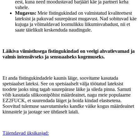
eest, kuna need moodustavad barjääri käe ja partneri keha
vahele.
Mugavus:
Meie fistingukindad on valmistatud kvaliteetsest
lateksist ja pakuvad suurepärast mugavust. Nad sobituvad käe
kujuga ja võimaldavad loomulikku liikumisvabadust, nii et
saate täielikult keskenduda naudingule.
Läikiva viimistlusega fistingukindad on veelgi ahvatlevamad ja
valmis intensiivseks ja sensuaalseks kogemuseks.
Et anda fistingukindadele kaunis läige, soovitame kasutada
spetsiaalset lateksi. See on spetsiaalselt välja töötatud lateksist
toodete jaoks ning tagab suurepärase läike ja sileda pinna. Samuti
võib kasutada silikoonipõhist määrdeainet, nagu meie populaarne
EZ2FUCK, et suurendada läiget ja hoida kindad elastsetena.
Soovitud tulemuse saavutamiseks kandke väike kogus määrdeainet
kinnastele ja jaotage see ühtlaselt laiali.
Täiendavad üksikasjad: