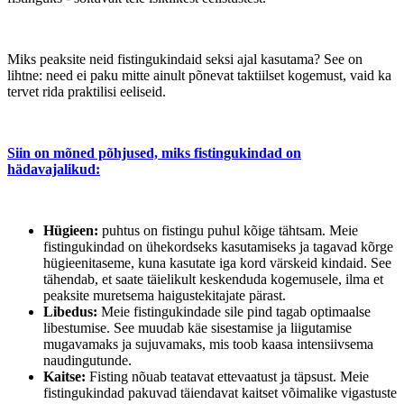
Miks peaksite neid fistingukindaid seksi ajal kasutama? See on
lihtne: need ei paku mitte ainult põnevat taktiilset kogemust, vaid ka
tervet rida praktilisi eeliseid.
Siin on mõned põhjused, miks fistingukindad on
hädavajalikud:
Hügieen:
puhtus on fistingu puhul kõige tähtsam. Meie
fistingukindad on ühekordseks kasutamiseks ja tagavad kõrge
hügieenitaseme, kuna kasutate iga kord värskeid kindaid. See
tähendab, et saate täielikult keskenduda kogemusele, ilma et
peaksite muretsema haigustekitajate pärast.
Libedus:
Meie fistingukindade sile pind tagab optimaalse
libestumise. See muudab käe sisestamise ja liigutamise
mugavamaks ja sujuvamaks, mis toob kaasa intensiivsema
naudingutunde.
Kaitse:
Fisting nõuab teatavat ettevaatust ja täpsust. Meie
fistingukindad pakuvad täiendavat kaitset võimalike vigastuste