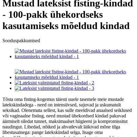
Mustad lateksist fisting-kindad
- 100-pakk ühekordseks
kasutamiseks mõeldud kindad
Sooduspakkumised
Tõsta oma fisting-kogemus täiesti uuele tasemele meie mustade
latekskindadega - need on intensiivsed, sujuvad ja uskumatult
seksikad. Olenemata sellest, kas sulle meeldivad anaalsed seiklused
või vaginaalne fisting, need mustad ühekordsed kindad pakuvad
äärmiselt siledat tunnet, maksimaalset hügieeni ja kompromissitut
naudingut. Libedad, nõtked ja ahvatlevalt läikivad mõne tilga
libestusainega: pange latekskindad selga, lisage oma