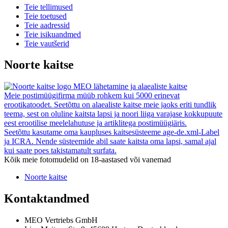
Teie tellimused
Teie toetused
Teie aadressid
Teie isikuandmed
Teie vautšerid
Noorte kaitse
MEO lähetamine ja alaealiste kaitse
Meie postimüügifirma müüb rohkem kui 5000 erinevat
erootikatoodet. Seetõttu on alaealiste kaitse meie jaoks eriti tundlik
teema, sest on oluline kaitsta lapsi ja noori liiga varajase kokkupuute
eest erootilise meelelahutuse ja artiklitega postimüügiäris.
Seetõttu kasutame oma kaupluses kaitsesüsteeme age-de.xml-Label
ja ICRA. Nende süsteemide abil saate kaitsta oma lapsi, samal ajal
kui saate poes takistamatult surfata.
Kõik meie fotomudelid on 18-aastased või vanemad
Noorte kaitse
Kontaktandmed
MEO Vertriebs GmbH