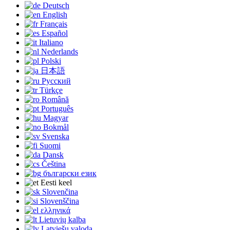
Deutsch
English
Français
Español
Italiano
Nederlands
Polski
日本語
Русский
Türkçe
Română
Português
Magyar
Bokmål
Svenska
Suomi
Dansk
Čeština
български език
Eesti keel
Slovenčina
Slovenščina
ελληνικά
Lietuvių kalba
Latviešu valoda