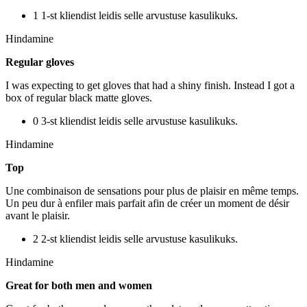
1 1-st kliendist leidis selle arvustuse kasulikuks.
Hindamine
Regular gloves
I was expecting to get gloves that had a shiny finish. Instead I got a
box of regular black matte gloves.
0 3-st kliendist leidis selle arvustuse kasulikuks.
Hindamine
Top
Une combinaison de sensations pour plus de plaisir en même temps.
Un peu dur à enfiler mais parfait afin de créer un moment de désir
avant le plaisir.
2 2-st kliendist leidis selle arvustuse kasulikuks.
Hindamine
Great for both men and women