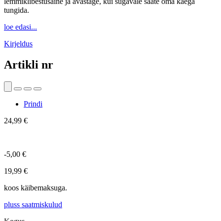
lemmiklibestusaine ja avastage, kui sügavale saate oma käega
tungida.
loe edasi...
Kirjeldus
Artikli nr
Prindi
24,99 €
-5,00 €
19,99 €
koos käibemaksuga.
pluss saatmiskulud