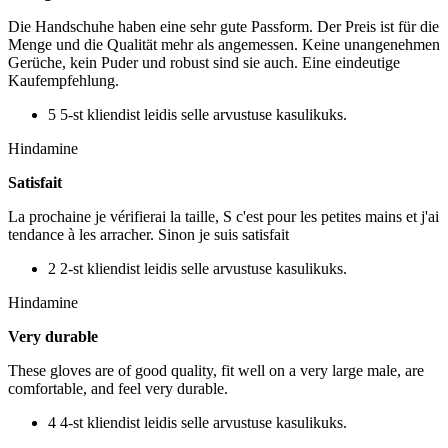
Die Handschuhe haben eine sehr gute Passform. Der Preis ist für die
Menge und die Qualität mehr als angemessen. Keine unangenehmen
Gerüche, kein Puder und robust sind sie auch. Eine eindeutige
Kaufempfehlung.
5 5-st kliendist leidis selle arvustuse kasulikuks.
Hindamine
Satisfait
La prochaine je vérifierai la taille, S c'est pour les petites mains et j'ai
tendance à les arracher. Sinon je suis satisfait
2 2-st kliendist leidis selle arvustuse kasulikuks.
Hindamine
Very durable
These gloves are of good quality, fit well on a very large male, are
comfortable, and feel very durable.
4 4-st kliendist leidis selle arvustuse kasulikuks.