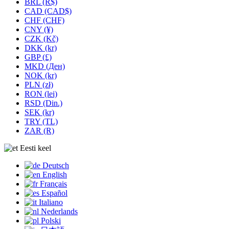
BRL (R$)
CAD (CAD$)
CHF (CHF)
CNY (¥)
CZK (Kč)
DKK (kr)
GBP (£)
MKD (Ден)
NOK (kr)
PLN (zł)
RON (lei)
RSD (Din.)
SEK (kr)
TRY (TL)
ZAR (R)
Eesti keel
Deutsch
English
Français
Español
Italiano
Nederlands
Polski