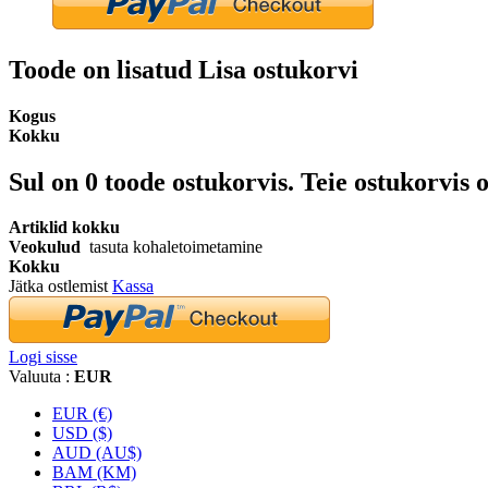
Toode on lisatud Lisa ostukorvi
Kogus
Kokku
Sul on
0
toode ostukorvis.
Teie ostukorvis o
Artiklid kokku
Veokulud
tasuta kohaletoimetamine
Kokku
Jätka ostlemist
Kassa
Logi sisse
Valuuta :
EUR
EUR (€)
USD ($)
AUD (AU$)
BAM (KM)