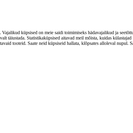
. Vajalikud küpsised on meie saidi toimimiseks hädavajalikud ja seetõtt
valt täiustada. Statistikaküpsised aitavad meil mõista, kuidas külastaja
d tooteid. Saate neid küpsiseid hallata, klõpsates alloleval nupul. Saat