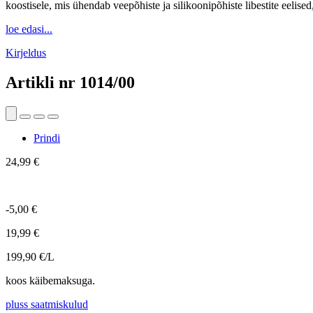
koostisele, mis ühendab veepõhiste ja silikoonipõhiste libestite eelise
loe edasi...
Kirjeldus
Artikli nr
1014/00
Prindi
24,99 €
-5,00 €
19,99 €
199,90 €/L
koos käibemaksuga.
pluss saatmiskulud