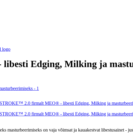
besti Edging, Milking ja mastu
vaseks masturbeerimiseks on vaja võimsat ja kauakestvat libestusaine