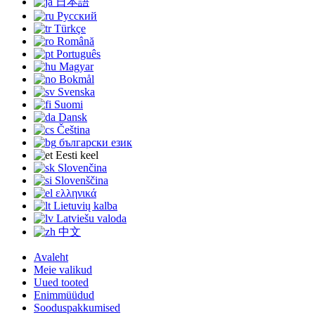
日本語
Русский
Türkçe
Română
Português
Magyar
Bokmål
Svenska
Suomi
Dansk
Čeština
български език
Eesti keel
Slovenčina
Slovenščina
ελληνικά
Lietuvių kalba
Latviešu valoda
中文
Avaleht
Meie valikud
Uued tooted
Enimmüüdud
Sooduspakkumised