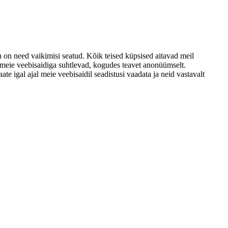
u on need vaikimisi seatud. Kõik teised küpsised aitavad meil
d meie veebisaidiga suhtlevad, kogudes teavet anonüümselt.
e igal ajal meie veebisaidil seadistusi vaadata ja neid vastavalt