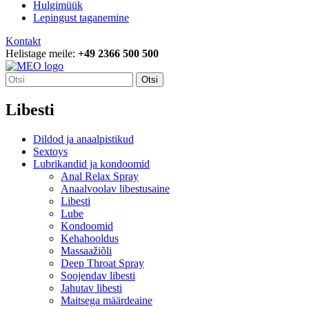
Hulgimüük
Lepingust taganemine
Kontakt
Helistage meile:
+49 2366 500 500
Otsi
Libesti
Dildod ja anaalpistikud
Sextoys
Lubrikandid ja kondoomid
Anal Relax Spray
Anaalvoolav libestusaine
Libesti
Lube
Kondoomid
Kehahooldus
Massaažiõli
Deep Throat Spray
Soojendav libesti
Jahutav libesti
Maitsega määrdeaine