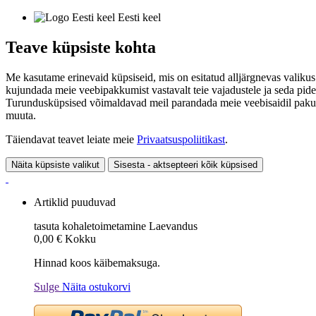
Eesti keel
Teave küpsiste kohta
Me kasutame erinevaid küpsiseid, mis on esitatud alljärgnevas valikus
kujundada meie veebipakkumist vastavalt teie vajadustele ja seda pide
Turundusküpsised võimaldavad meil parandada meie veebisaidil pakutavai
muuta.
Täiendavat teavet leiate meie
Privaatsuspoliitikast
.
Näita küpsiste valikut
Sisesta - aktsepteeri kõik küpsised
Artiklid puuduvad
tasuta kohaletoimetamine
Laevandus
0,00 €
Kokku
Hinnad koos käibemaksuga.
Sulge
Näita ostukorvi