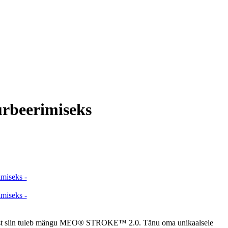
rbeerimiseks
t - just siin tuleb mängu MEO® STROKE™ 2.0. Tänu oma unikaalsele