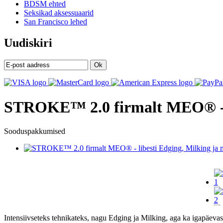
BDSM ehted
Seksikad aksessuaarid
San Francisco lehed
Uudiskiri
Ok
STROKE™ 2.0 firmalt MEO® - li
Sooduspakkumised
Intensiivseteks tehnikateks, nagu Edging ja Milking, aga ka igapäe