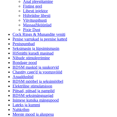
Anal pleegitamine
Fisting geel
Libesti injektor
Hübriidne libesti
Viivituspihusti
Massaažiküünlad
Pixie Dust
Cock Rings & Munandite veniti
Penise varrukad ja peenise katted
Penispumbad
Seksimasin ja lüpsimismasin
HiSmithi kuradi masinad
Nibude stimuleerimine
Bondage pood
BDSM maskid ja suukorvid
Chastity cage'd ja voorusvööd
Anaaldushid
BDSM mööbel ja seksimööbel
Elektriline stimulatsioon
Piitsad, piitsad ja pamplid
BDSM seksimänguasjad
Inimese kutsika mängupood
Lateks ja kummi
Nahkrihm
Meeste mood ja aluspesu