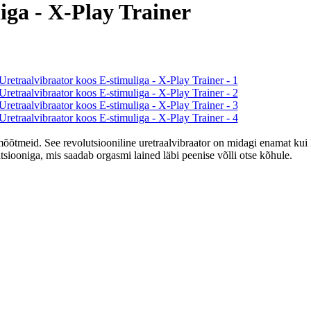
iga - X-Play Trainer
 mõõtmeid. See revolutsiooniline uretraalvibraator on midagi enamat ku
tsiooniga, mis saadab orgasmi lained läbi peenise võlli otse kõhule.