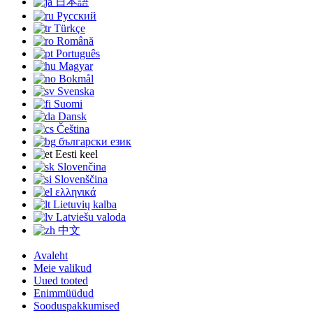
日本語
Русский
Türkçe
Română
Português
Magyar
Bokmål
Svenska
Suomi
Dansk
Čeština
български език
Eesti keel
Slovenčina
Slovenščina
ελληνικά
Lietuvių kalba
Latviešu valoda
中文
Avaleht
Meie valikud
Uued tooted
Enimmüüdud
Sooduspakkumised