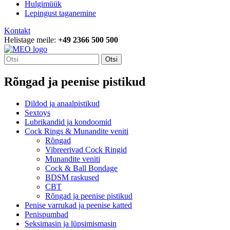
Hulgimüük
Lepingust taganemine
Kontakt
Helistage meile:
+49 2366 500 500
Otsi
Rõngad ja peenise pistikud
Dildod ja anaalpistikud
Sextoys
Lubrikandid ja kondoomid
Cock Rings & Munandite veniti
Rõngad
Vibreerivad Cock Ringid
Munandite veniti
Cock & Ball Bondage
BDSM raskused
CBT
Rõngad ja peenise pistikud
Penise varrukad ja peenise katted
Penispumbad
Seksimasin ja lüpsimismasin