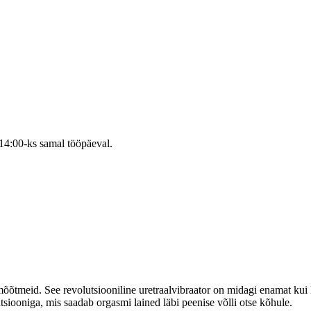
 14:00-ks samal tööpäeval.
 mõõtmeid. See revolutsiooniline uretraalvibraator on midagi enamat ku
tsiooniga, mis saadab orgasmi lained läbi peenise võlli otse kõhule.