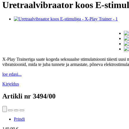
Uretraalvibraator koos E-stimul
X-Play Traineriga saate kogeda seksuaalse stimulatsiooni täiesti uusi
vibratsioonid, mida te juba tunnete ja armastate, põneva elektrostimula
loe edasi...
Kirjeldus
Artikli nr
3494/00
Prindi
149,99 €