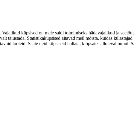
. Vajalikud küpsised on meie saidi toimimiseks hädavajalikud ja seetõtt
valt täiustada. Statistikaküpsised aitavad meil mõista, kuidas külastaja
d tooteid. Saate neid küpsiseid hallata, klõpsates alloleval nupul. Saat