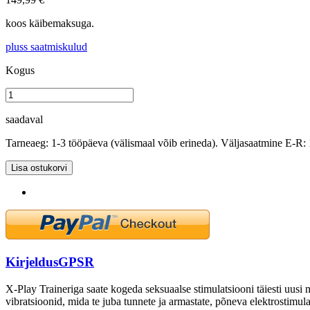
koos käibemaksuga.
pluss saatmiskulud
Kogus
saadaval
Tarneaeg: 1-3 tööpäeva (välismaal võib erineda). Väljasaatmine E-R:
Lisa ostukorvi
Kirjeldus
GPSR
X-Play Traineriga saate kogeda seksuaalse stimulatsiooni täiesti uusi
vibratsioonid, mida te juba tunnete ja armastate, põneva elektrostimula