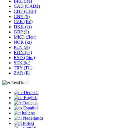
BRL (R$)
CAD (CAD$)
CHF (CHF)
CNY (¥)
CZK (Kč)
DKK (kr)
GBP (£)
MKD (Ден)
NOK (kr)
PLN (zł)
RON (lei)
RSD (Din.)
SEK (kr)
TRY (TL)
ZAR (R)
Eesti keel
Deutsch
English
Français
Español
Italiano
Nederlands
Polski