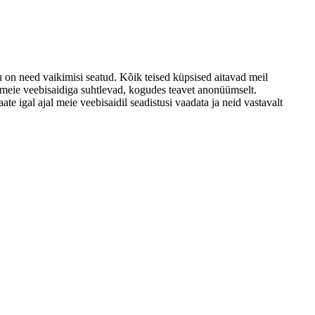
u on need vaikimisi seatud. Kõik teised küpsised aitavad meil
d meie veebisaidiga suhtlevad, kogudes teavet anonüümselt.
e igal ajal meie veebisaidil seadistusi vaadata ja neid vastavalt