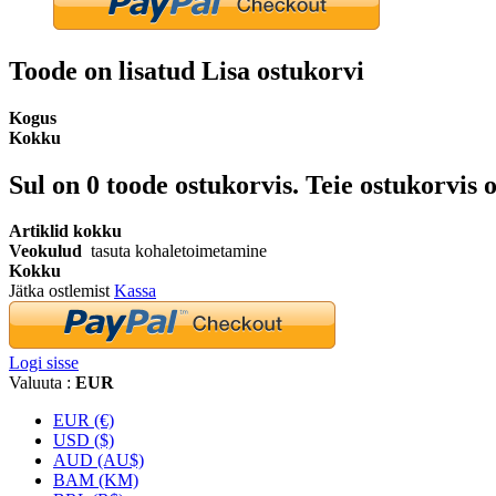
Toode on lisatud Lisa ostukorvi
Kogus
Kokku
Sul on
0
toode ostukorvis.
Teie ostukorvis o
Artiklid kokku
Veokulud
tasuta kohaletoimetamine
Kokku
Jätka ostlemist
Kassa
Logi sisse
Valuuta :
EUR
EUR (€)
USD ($)
AUD (AU$)
BAM (KM)