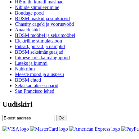
HiSmithi kuradi masinad
Nibude stimuleerimine
Bondage pood
BDSM maskid ja suukorvid
Chastity cage'd ja voorusvööd
Anaaldushid
BDSM mööbel ja seksimööbel
Elektriline stimulatsioon
Piitsad, piitsad ja pamplid
BDSM seksimänguasjad
Inimese kutsika mängupood
Lateks ja kummi
Nahkrihm
Meeste mood ja aluspesu
BDSM ehted
Seksikad aksessuaarid
San Francisco lehed
Uudiskiri
Ok