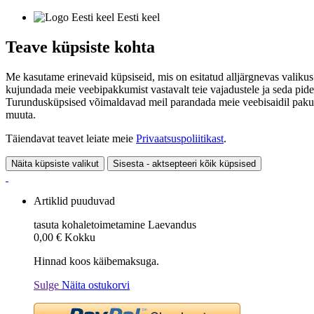
Eesti keel
Teave küpsiste kohta
Me kasutame erinevaid küpsiseid, mis on esitatud alljärgnevas valikus
kujundada meie veebipakkumist vastavalt teie vajadustele ja seda pide
Turundusküpsised võimaldavad meil parandada meie veebisaidil pakutavai
muuta.
Täiendavat teavet leiate meie
Privaatsuspoliitikast
.
Näita küpsiste valikut
Sisesta - aktsepteeri kõik küpsised
Artiklid puuduvad
tasuta kohaletoimetamine
Laevandus
0,00 €
Kokku
Hinnad koos käibemaksuga.
Sulge
Näita ostukorvi