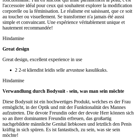
l'accessoire idéal pour ceux qui souhaitent explorer la modification
corporelle ou la féminisation. Le réalisme est saisissant, que ce soit
au toucher ou visuellement. Se transformer n'a jamais été aussi
simple et convaincant. Une expérience véritablement unique et
hautement recommandée!
Hindamine
Great design
Great design, excellent experience in use
2 2-st kliendist leidis selle arvustuse kasulikuks.
Hindamine
Verwandlung durch Bodysuit - sein, was man sein möchte
Diese Bodysuit ist ein hochwertiges Produkt, welches es der Frau
ermöglicht, in der Optik und mit der Funktionalität des Mannes
aufzutreten. Die devote Freundin oder der devote Herr können sich
so an ihrer dominanten Freundin erfreuen, das großartig
nachgebildete männliche Genital liebkosen und letztlich den Penis
kräftig in sich spüren. Es ist fantastisch, zu sein, was sie sein
möchte!