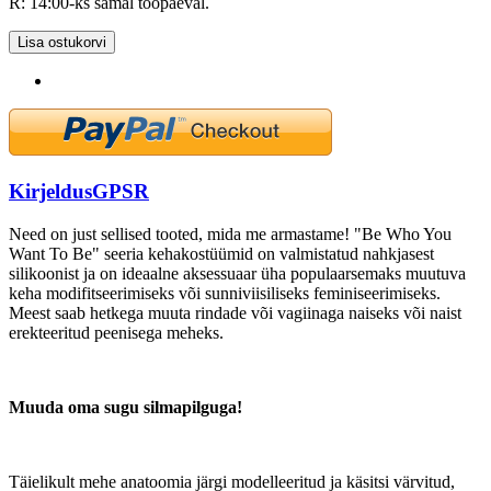
R: 14:00-ks samal tööpäeval.
Lisa ostukorvi
Kirjeldus
GPSR
Need on just sellised tooted, mida me armastame! "Be Who You
Want To Be" seeria kehakostüümid on valmistatud nahkjasest
silikoonist ja on ideaalne aksessuaar üha populaarsemaks muutuva
keha modifitseerimiseks või sunniviisiliseks feminiseerimiseks.
Meest saab hetkega muuta rindade või vagiinaga naiseks või naist
erekteeritud peenisega meheks.
Muuda oma sugu silmapilguga!
Täielikult mehe anatoomia järgi modelleeritud ja käsitsi värvitud,