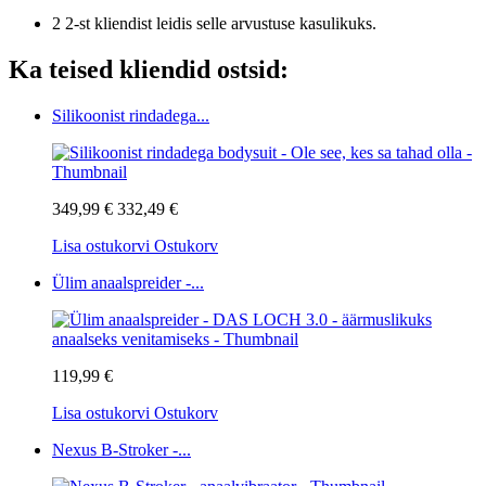
2 2-st kliendist leidis selle arvustuse kasulikuks.
Ka teised kliendid ostsid:
Silikoonist rindadega...
349,99 €
332,49 €
Lisa ostukorvi
Ostukorv
Ülim anaalspreider -...
119,99 €
Lisa ostukorvi
Ostukorv
Nexus B-Stroker -...