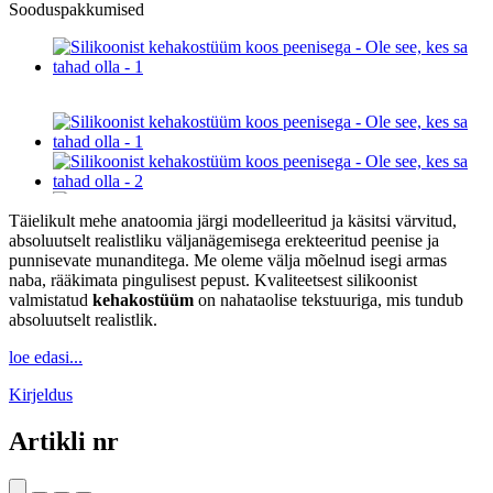
Sooduspakkumised
Täielikult mehe anatoomia järgi modelleeritud ja käsitsi värvitud,
absoluutselt realistliku väljanägemisega erekteeritud peenise ja
punnisevate munanditega. Me oleme välja mõelnud isegi armas
naba, rääkimata pingulisest pepust. Kvaliteetsest silikoonist
valmistatud
kehakostüüm
on nahataolise tekstuuriga, mis tundub
absoluutselt realistlik.
loe edasi...
Kirjeldus
Artikli nr