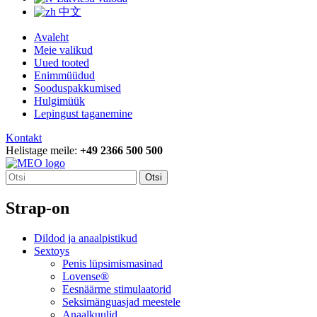
中文
Avaleht
Meie valikud
Uued tooted
Enimmüüdud
Sooduspakkumised
Hulgimüük
Lepingust taganemine
Kontakt
Helistage meile:
+49 2366 500 500
Otsi
Strap-on
Dildod ja anaalpistikud
Sextoys
Penis lüpsimismasinad
Lovense®
Eesnäärme stimulaatorid
Seksimänguasjad meestele
Anaalkuulid