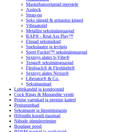
Masturbatooriumid meestele
Asslock
Strap-on
Seks slingid & armastus kiiged
Vibraatorid
Metallist seksimänguasjad
RAP® - Real Ass Play™
Elusad seksinukud
Spekulaator ja levitaja
Sport Fucker™ seksimänguasjad
Sextoys alates b-Vibe®
Tenga® seksimänguasjad
Fleshjack® & Fleshlight®
Sextoys alates Nexus®
Liberator® & Co.
Seksimasinad
Lubrikandid ja kondoomid
Cock Rings & Munandite veniti
Penise varrukad ja peenise katted
Penispumbad
Seksimasin ja lüpsimismasin
HiSmithi kuradi masinad
Nibude stimuleerimine
Bondage pood
BDSM maskid ja suukorvid