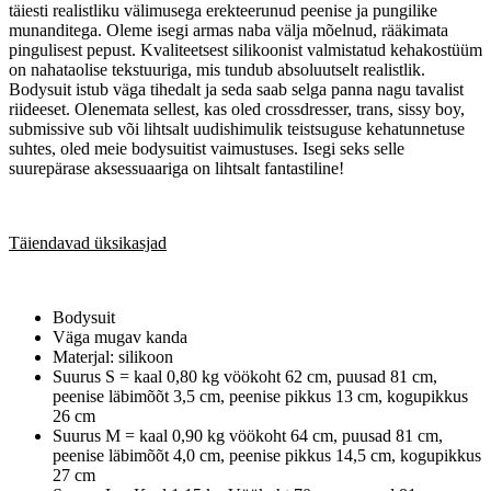
täiesti realistliku välimusega erekteerunud peenise ja pungilike
munanditega. Oleme isegi armas naba välja mõelnud, rääkimata
pingulisest pepust. Kvaliteetsest silikoonist valmistatud kehakostüüm
on nahataolise tekstuuriga, mis tundub absoluutselt realistlik.
Bodysuit istub väga tihedalt ja seda saab selga panna nagu tavalist
riideeset. Olenemata sellest, kas oled crossdresser, trans, sissy boy,
submissive sub või lihtsalt uudishimulik teistsuguse kehatunnetuse
suhtes, oled meie bodysuitist vaimustuses. Isegi seks selle
suurepärase aksessuaariga on lihtsalt fantastiline!
Täiendavad üksikasjad
Bodysuit
Väga mugav kanda
Materjal: silikoon
Suurus S = kaal 0,80 kg vöökoht 62 cm, puusad 81 cm,
peenise läbimõõt 3,5 cm, peenise pikkus 13 cm, kogupikkus
26 cm
Suurus M = kaal 0,90 kg vöökoht 64 cm, puusad 81 cm,
peenise läbimõõt 4,0 cm, peenise pikkus 14,5 cm, kogupikkus
27 cm