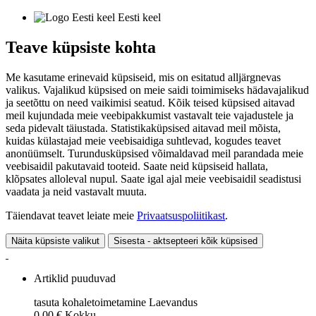
Eesti keel
Teave küpsiste kohta
Me kasutame erinevaid küpsiseid, mis on esitatud alljärgnevas
valikus. Vajalikud küpsised on meie saidi toimimiseks hädavajalikud
ja seetõttu on need vaikimisi seatud. Kõik teised küpsised aitavad
meil kujundada meie veebipakkumist vastavalt teie vajadustele ja
seda pidevalt täiustada. Statistikaküpsised aitavad meil mõista,
kuidas külastajad meie veebisaidiga suhtlevad, kogudes teavet
anonüümselt. Turundusküpsised võimaldavad meil parandada meie
veebisaidil pakutavaid tooteid. Saate neid küpsiseid hallata,
klõpsates alloleval nupul. Saate igal ajal meie veebisaidil seadistusi
vaadata ja neid vastavalt muuta.
Täiendavat teavet leiate meie
Privaatsuspoliitikast
.
Näita küpsiste valikut
Sisesta - aktsepteeri kõik küpsised
Artiklid puuduvad
tasuta kohaletoimetamine
Laevandus
0,00 €
Kokku