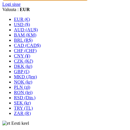
Logi sisse
Valuuta :
EUR
EUR (€)
USD ($)
AUD (AU$)
BAM (KM)
BRL (R$)
CAD (CAD$)
CHF (CHF)
CNY (¥)
CZK (Kč)
DKK (kr)
GBP (£)
MKD (Ден)
NOK (kr)
PLN (zł)
RON (lei)
RSD (Din.)
SEK (kr)
TRY (TL)
ZAR (R)
Eesti keel