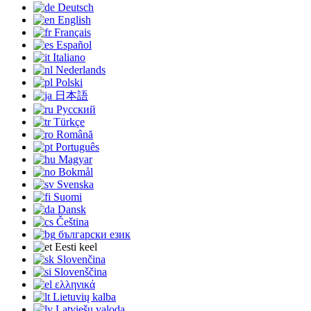
Deutsch
English
Français
Español
Italiano
Nederlands
Polski
日本語
Русский
Türkçe
Română
Português
Magyar
Bokmål
Svenska
Suomi
Dansk
Čeština
български език
Eesti keel
Slovenčina
Slovenščina
ελληνικά
Lietuvių kalba
Latviešu valoda