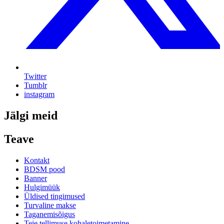
Twitter
Tumblr
instagram
Jälgi meid
Teave
Kontakt
BDSM pood
Banner
Hulgimüük
Üldised tingimused
Turvaline makse
Taganemisõigus
Teie tellimuse kohaletoimetamine