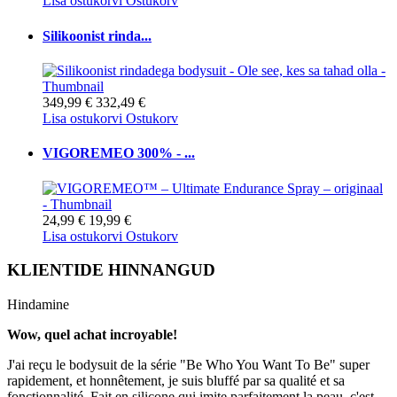
Lisa ostukorvi
Ostukorv
Silikoonist rinda...
349,99 €
332,49 €
Lisa ostukorvi
Ostukorv
VIGOREMEO 300% - ...
24,99 €
19,99 €
Lisa ostukorvi
Ostukorv
KLIENTIDE HINNANGUD
Hindamine
Wow, quel achat incroyable!
J'ai reçu le bodysuit de la série "Be Who You Want To Be" super
rapidement, et honnêtement, je suis bluffé par sa qualité et sa
fonctionnalité. Fait en silicone qui imite parfaitement la peau, c'est