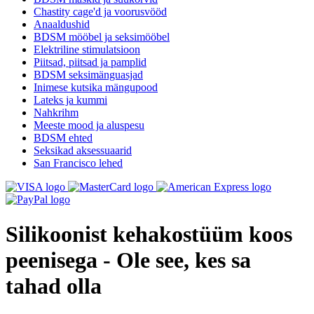
Chastity cage'd ja voorusvööd
Anaaldushid
BDSM mööbel ja seksimööbel
Elektriline stimulatsioon
Piitsad, piitsad ja pamplid
BDSM seksimänguasjad
Inimese kutsika mängupood
Lateks ja kummi
Nahkrihm
Meeste mood ja aluspesu
BDSM ehted
Seksikad aksessuaarid
San Francisco lehed
Silikoonist kehakostüüm koos
peenisega - Ole see, kes sa
tahad olla