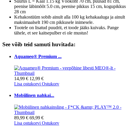
Suurus L = Kaal 1.15 kg Vöökoht 70 cm, puusad 81 cm,
peenise läbimõõt 5.0 cm, peenise pikkus 15 cm, kogupikkus
28 cm
Kehakostüüm sobib ainult alla 100 kg kehakaaluga ja ainult
maksimaalselt 190 cm pikkusele inimesele.
Tootele on lisatud puudrit, et toode jääks kuivaks. Pange
tähele, et see kaitsepulber ei ole mustus!
See võib teid samuti huvitada:
Aquameo® Premium ...
14,99 €
12,99 €
Lisa ostukorvi
Ostukorv
Mobiilinen nahkai...
89,99 €
69,99 €
Lisa ostukorvi
Ostukorv