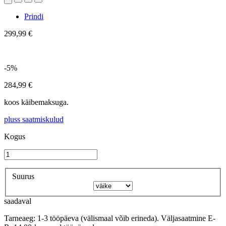
Prindi
299,99 €
-5%
284,99 €
koos käibemaksuga.
pluss saatmiskulud
Kogus
Suurus
saadaval
Tarneaeg: 1-3 tööpäeva (välismaal võib erineda). Väljasaatmine E-