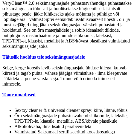
VeryClean™ 2.0 seksimänguasjade puhastusvahendiga puhastatakse
seksimänguasju tõhusalt ja hoolitsetakse hügieeniliselt. Lihtsalt
pihustage peale, jätke lühikeseks ajaks mõjuma ja pühkige või
loputage ära - valmis! Sprei eemaldab usaldusväärselt libesti-, õli- ja
mustusejäägid ning jätab seksimänguasjad värskelt puhastatud ja
hooldatud. See on õrn materjalidele ja sobib ideaalselt dildode,
buttplugide, masturbaatorite ja muude silikoonist, lateksist,
TPE/TPR-st, klaasist, metallist ja ABS/kõvast plastikust valmistatud
seksimänguasjade jaoks.
Täiuslik hooldus teie seksimänguasjadele
Selge, kerge koostis levib seksimänguasjale ühtlase kilega, kuivab
kiiresti ja tagab puhta, vähese jäägiga viimistluse - ilma kleepuvate
jääkideta ja peene värskusega. Tunne võib erineda inimeselt
inimesele.
Toote omadused
Sextoy cleaner & universal cleaner spray: kiire, lihtne, tõhus
Õrn seksimänguasjade puhastusvahend silikoonile, lateksile,
TPE/TPR-le, klaasile, metallile, ABS/kõvale plastikule
Alkoholivaba, ilma lisatud parabeenideta
Valmistatud Saksamaal sertifitseeritud koostisosadega