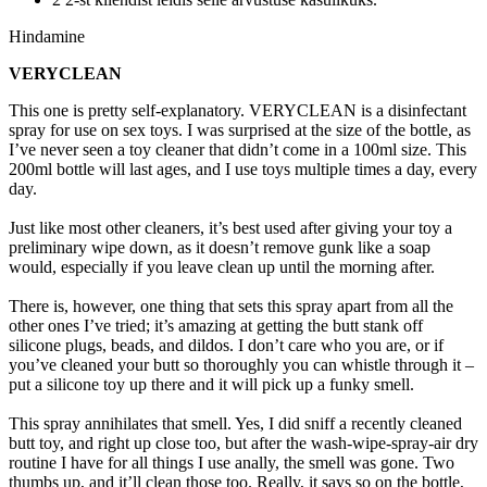
Hindamine
VERYCLEAN
This one is pretty self-explanatory. VERYCLEAN is a disinfectant
spray for use on sex toys. I was surprised at the size of the bottle, as
I’ve never seen a toy cleaner that didn’t come in a 100ml size. This
200ml bottle will last ages, and I use toys multiple times a day, every
day.
Just like most other cleaners, it’s best used after giving your toy a
preliminary wipe down, as it doesn’t remove gunk like a soap
would, especially if you leave clean up until the morning after.
There is, however, one thing that sets this spray apart from all the
other ones I’ve tried; it’s amazing at getting the butt stank off
silicone plugs, beads, and dildos. I don’t care who you are, or if
you’ve cleaned your butt so thoroughly you can whistle through it –
put a silicone toy up there and it will pick up a funky smell.
This spray annihilates that smell. Yes, I did sniff a recently cleaned
butt toy, and right up close too, but after the wash-wipe-spray-air dry
routine I have for all things I use anally, the smell was gone. Two
thumbs up, and it’ll clean those too. Really, it says so on the bottle,