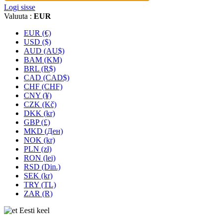
Logi sisse
Valuuta :
EUR
EUR (€)
USD ($)
AUD (AU$)
BAM (KM)
BRL (R$)
CAD (CAD$)
CHF (CHF)
CNY (¥)
CZK (Kč)
DKK (kr)
GBP (£)
MKD (Ден)
NOK (kr)
PLN (zł)
RON (lei)
RSD (Din.)
SEK (kr)
TRY (TL)
ZAR (R)
Eesti keel