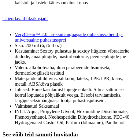
kaitstult ja lastele kättesaamatus kohas.
Täiendavad üksikasjad:
VeryClean™ 2.0 - seksimänguasjade puhastusvahend ja
universaalne puhastussprei
Sisu: 200 ml (6,76 fl oz)
Kasutamine: Sextoy puhastus ja sextoy hügieen vibraatorite,
dildode, anaalplugide, masturbaatorite, peeniseplugide jne
jaoks.
Valem: alkoholivaba, ilma parabeenide lisamiseta,
dermatoloogiliselt testitud
Materjalide ühilduvus: silikoon, lateks, TPE/TPR, klaas,
metall, ABS/kõva plastik
Juhised: Enne kasutamist lugege etiketti. Silma sattumise
korral loputada põhjalikult veega. Ei sobi tarvitamiseks.
Järgige seksimänguasja tootja puhastusjuhiseid.
Valmistatud Saksamaal
INCI: Aqua, Propylene Glycol, Hexamidine Diisethionate,
Phenoxyethanol, Neohesperidin Dihydrochalcone, PEG-40
Hydrogenated Castor Oil, Parfum (lõhnaaine), Panthenol
See võib teid samuti huvitada: