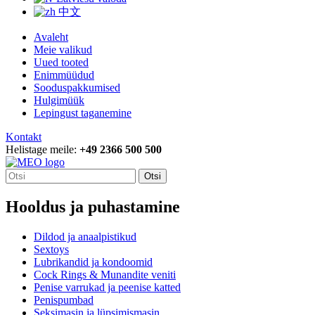
中文
Avaleht
Meie valikud
Uued tooted
Enimmüüdud
Sooduspakkumised
Hulgimüük
Lepingust taganemine
Kontakt
Helistage meile:
+49 2366 500 500
Otsi
Hooldus ja puhastamine
Dildod ja anaalpistikud
Sextoys
Lubrikandid ja kondoomid
Cock Rings & Munandite veniti
Penise varrukad ja peenise katted
Penispumbad
Seksimasin ja lüpsimismasin