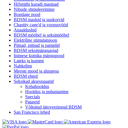
HiSmithi kuradi masinad
Nibude stimuleerimine
Bondage pood
BDSM maskid ja suukorvid
Chastity cage'd ja voorusvööd
Anaaldushid
BDSM mööbel ja seksimööbel
Elektriline stimulatsioon
Piitsad, piitsad ja pamplid
BDSM seksimänguasjad
Inimese kutsika mängupood
Lateks ja kummi
Nahkrihm
Meeste mood ja aluspesu
BDSM ehted
Seksikad aksessuaarid
Kehahooldus
Hooldus ja puhastamine
Specials
Patareid
Võltsitud tätoveeringud BDSM
San Francisco lehed