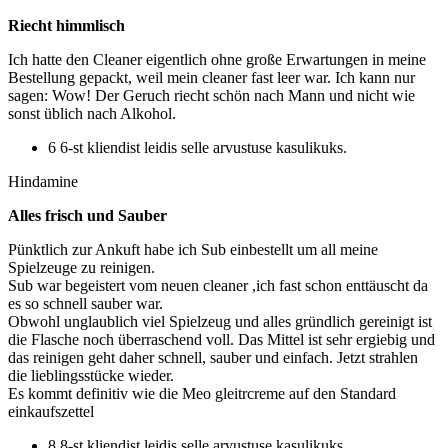
Riecht himmlisch
Ich hatte den Cleaner eigentlich ohne große Erwartungen in meine
Bestellung gepackt, weil mein cleaner fast leer war. Ich kann nur
sagen: Wow! Der Geruch riecht schön nach Mann und nicht wie
sonst üblich nach Alkohol.
6 6-st kliendist leidis selle arvustuse kasulikuks.
Hindamine
Alles frisch und Sauber
Pünktlich zur Ankuft habe ich Sub einbestellt um all meine
Spielzeuge zu reinigen.
Sub war begeistert vom neuen cleaner ,ich fast schon enttäuscht da
es so schnell sauber war.
Obwohl unglaublich viel Spielzeug und alles gründlich gereinigt ist
die Flasche noch überraschend voll. Das Mittel ist sehr ergiebig und
das reinigen geht daher schnell, sauber und einfach. Jetzt strahlen
die lieblingsstücke wieder.
Es kommt definitiv wie die Meo gleitrcreme auf den Standard
einkaufszettel
8 8-st kliendist leidis selle arvustuse kasulikuks.