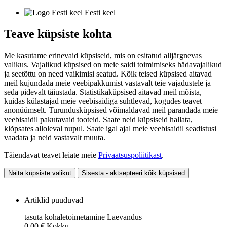
Eesti keel
Teave küpsiste kohta
Me kasutame erinevaid küpsiseid, mis on esitatud alljärgnevas
valikus. Vajalikud küpsised on meie saidi toimimiseks hädavajalikud
ja seetõttu on need vaikimisi seatud. Kõik teised küpsised aitavad
meil kujundada meie veebipakkumist vastavalt teie vajadustele ja
seda pidevalt täiustada. Statistikaküpsised aitavad meil mõista,
kuidas külastajad meie veebisaidiga suhtlevad, kogudes teavet
anonüümselt. Turundusküpsised võimaldavad meil parandada meie
veebisaidil pakutavaid tooteid. Saate neid küpsiseid hallata,
klõpsates alloleval nupul. Saate igal ajal meie veebisaidil seadistusi
vaadata ja neid vastavalt muuta.
Täiendavat teavet leiate meie
Privaatsuspoliitikast
.
Näita küpsiste valikut
Sisesta - aktsepteeri kõik küpsised
Artiklid puuduvad
tasuta kohaletoimetamine
Laevandus
0,00 €
Kokku