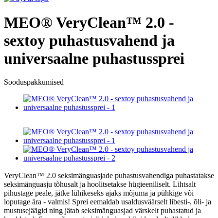
MEO® VeryClean™ 2.0 -
sextoy puhastusvahend ja
universaalne puhastussprei
Sooduspakkumised
VeryClean™ 2.0 seksimänguasjade puhastusvahendiga puhastatakse
seksimänguasju tõhusalt ja hoolitsetakse hügieeniliselt. Lihtsalt
pihustage peale, jätke lühikeseks ajaks mõjuma ja pühkige või
loputage ära - valmis! Sprei eemaldab usaldusväärselt libesti-, õli- ja
mustusejäägid ning jätab seksimänguasjad värskelt puhastatud ja