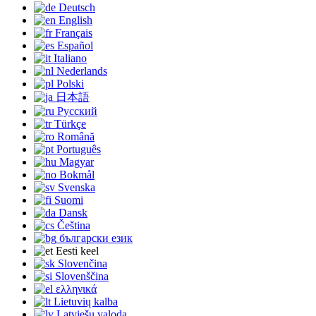
Deutsch
English
Français
Español
Italiano
Nederlands
Polski
日本語
Русский
Türkçe
Română
Português
Magyar
Bokmål
Svenska
Suomi
Dansk
Čeština
български език
Eesti keel
Slovenčina
Slovenščina
ελληνικά
Lietuvių kalba
Latviešu valoda