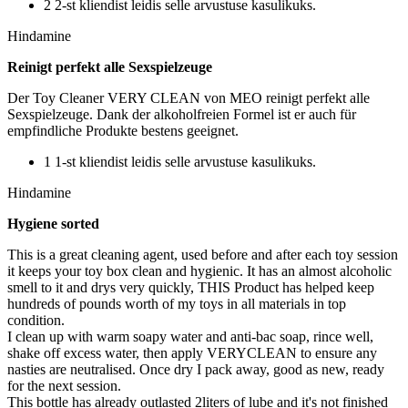
2 2-st kliendist leidis selle arvustuse kasulikuks.
Hindamine
Reinigt perfekt alle Sexspielzeuge
Der Toy Cleaner VERY CLEAN von MEO reinigt perfekt alle
Sexspielzeuge. Dank der alkoholfreien Formel ist er auch für
empfindliche Produkte bestens geeignet.
1 1-st kliendist leidis selle arvustuse kasulikuks.
Hindamine
Hygiene sorted
This is a great cleaning agent, used before and after each toy session
it keeps your toy box clean and hygienic. It has an almost alcoholic
smell to it and drys very quickly, THIS Product has helped keep
hundreds of pounds worth of my toys in all materials in top
condition.
I clean up with warm soapy water and anti-bac soap, rince well,
shake off excess water, then apply VERYCLEAN to ensure any
nasties are neutralised. Once dry I pack away, good as new, ready
for the next session.
This bottle has already outlasted 2liters of lube and it's not finished