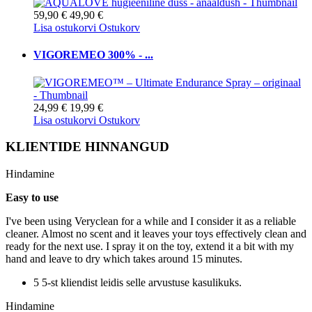
59,90 €
49,90 €
Lisa ostukorvi
Ostukorv
VIGOREMEO 300% - ...
24,99 €
19,99 €
Lisa ostukorvi
Ostukorv
KLIENTIDE HINNANGUD
Hindamine
Easy to use
I've been using Veryclean for a while and I consider it as a reliable
cleaner. Almost no scent and it leaves your toys effectively clean and
ready for the next use. I spray it on the toy, extend it a bit with my
hand and leave to dry which takes around 15 minutes.
5 5-st kliendist leidis selle arvustuse kasulikuks.
Hindamine