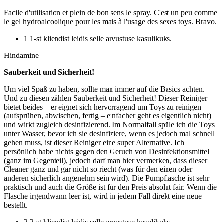
Facile d'utilisation et plein de bon sens le spray. C'est un peu comme
le gel hydroalcoolique pour les mais à l'usage des sexes toys. Bravo.
1 1-st kliendist leidis selle arvustuse kasulikuks.
Hindamine
Sauberkeit und Sicherheit!
Um viel Spaß zu haben, sollte man immer auf die Basics achten.
Und zu diesen zählen Sauberkeit und Sicherheit! Dieser Reiniger
bietet beides – er eignet sich hervorragend um Toys zu reinigen
(aufsprühen, abwischen, fertig – einfacher geht es eigentlich nicht)
und wirkt zugleich desinfizierend. Im Normalfall spüle ich die Toys
unter Wasser, bevor ich sie desinfiziere, wenn es jedoch mal schnell
gehen muss, ist dieser Reiniger eine super Alternative. Ich
persönlich habe nichts gegen den Geruch von Desinfektionsmittel
(ganz im Gegenteil), jedoch darf man hier vermerken, dass dieser
Cleaner ganz und gar nicht so riecht (was für den einen oder
anderen sicherlich angenehm sein wird). Die Pumpflasche ist sehr
praktisch und auch die Größe ist für den Preis absolut fair. Wenn die
Flasche irgendwann leer ist, wird in jedem Fall direkt eine neue
bestellt.
2 2-st kliendist leidis selle arvustuse kasulikuks.