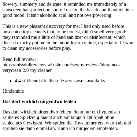
flowery, summery and delicate: it reminded me immediately of a
sunscreen hair protection spray I use on the beach and it put me in a
good mood. It isn't alcoholic at all and not overpowering.
This is a new pleasant discovery for me: I had only used before
unscented toy cleaners that, to be honest, didn't smell very good:
they reminded me a little of hand sanitizer or disinfectant, which
doesn't exactly put me in the mood for sexy time, especially if I want
to clean my accessories before play.
Read full review:
https://missdollreviews.wixsite.com/sextoyreviews/blog/meo-
veryclean-2.0-toy-cleaner
4 4-st kliendist leidis selle arvustuse kasulikuks.
Hindamine
Das darf wirklich nirgendwo fehlen
Das darf wirklich nirgendwo fehlen, denn nur ein hygienisch
sauberes Spielzeug macht auch auf lange Sicht Spaß ohne
schlechtes Gewissen. Wir spülen die Toys immer erst warm ab und
sprühen sie dann einmal ab. Kann ich nur jedem empfehlen.