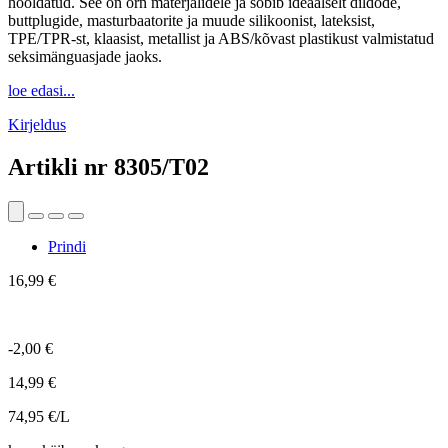
hooldatud. See on õrn materjalidele ja sobib ideaalselt dildode,
buttplugide, masturbaatorite ja muude silikoonist, lateksist,
TPE/TPR-st, klaasist, metallist ja ABS/kõvast plastikust valmistatud
seksimänguasjade jaoks.
loe edasi...
Kirjeldus
Artikli nr
8305/T02
Prindi
16,99 €
-2,00 €
14,99 €
74,95 €/L