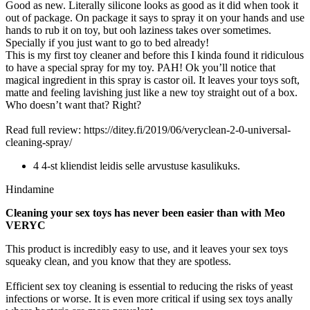
Good as new. Literally silicone looks as good as it did when took it
out of package. On package it says to spray it on your hands and use
hands to rub it on toy, but ooh laziness takes over sometimes.
Specially if you just want to go to bed already!
This is my first toy cleaner and before this I kinda found it ridiculous
to have a special spray for my toy. PAH! Ok you’ll notice that
magical ingredient in this spray is castor oil. It leaves your toys soft,
matte and feeling lavishing just like a new toy straight out of a box.
Who doesn’t want that? Right?
Read full review: https://ditey.fi/2019/06/veryclean-2-0-universal-
cleaning-spray/
4 4-st kliendist leidis selle arvustuse kasulikuks.
Hindamine
Cleaning your sex toys has never been easier than with Meo
VERYC
This product is incredibly easy to use, and it leaves your sex toys
squeaky clean, and you know that they are spotless.
Efficient sex toy cleaning is essential to reducing the risks of yeast
infections or worse. It is even more critical if using sex toys anally