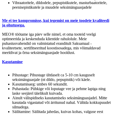
Vibraatoritele, dildodele, pepupistikutele, masturbaatoritele,
peenisepistikutele ja muudele seksimänguasjadele
Me ei tee kompromisse, kui tegemist on meie toodete kvaliteedi
ja ohutusega.
MEO® töötame iga päev selle nimel, et oma tooteid veelgi
optimeerida ja keskenduda klientide rahulolule. Meie
puhastusvahendid on valmistatud eranditult Saksamaal -
kvaliteetsete, sertifitseeritud koostisosadega, mis võimaldavad
meeldivat ja õrna seksimänguasjade hooldust.
Kasutamine
Pihustage: Pihustage ühtlaselt ca 5-10 cm kauguselt
seksimänguasjale (nt dildo, pepupistik) või käele.
Kasutamisaeg: umbes 60 sekundit.
Puhastada: Pühkige või loputage vee ja pehme lapiga ning
laske seejärel täielikult kuivada.
Ainult välispidiseks kasutamiseks seksimänguasjadel. Mitte
kasutada vigastatud või ärritunud nahal. Vältida kokkupuudet
silmadega.
Säilitamine: Säilitada jahedas, kuivas kohas, valguse eest