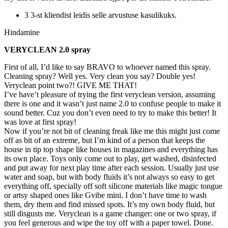
3 3-st kliendist leidis selle arvustuse kasulikuks.
Hindamine
VERYCLEAN 2.0 spray
First of all, I’d like to say BRAVO to whoever named this spray.
Cleaning spray? Well yes. Very clean you say? Double yes!
Veryclean point two?! GIVE ME THAT!
I’ve have’t pleasure of trying the first veryclean version, assuming
there is one and it wasn’t just name 2.0 to confuse people to make it
sound better. Cuz you don’t even need to try to make this better! It
was love at first spray!
Now if you’re not bit of cleaning freak like me this might just come
off as bit of an extreme, but I’m kind of a person that keeps the
house in tip top shape like houses in magazines and everything has
its own place. Toys only come out to play, get washed, disinfected
and put away for next play time after each session. Usually just use
water and soap, but with body fluids it’s not always so easy to get
everything off, specially off soft silicone materials like magic tongue
or artsy shaped ones like Gvibe mini. I don’t have time to wash
them, dry them and find missed spots. It’s my own body fluid, but
still disgusts me. Veryclean is a game changer: one or two spray, if
you feel generous and wipe the toy off with a paper towel. Done.