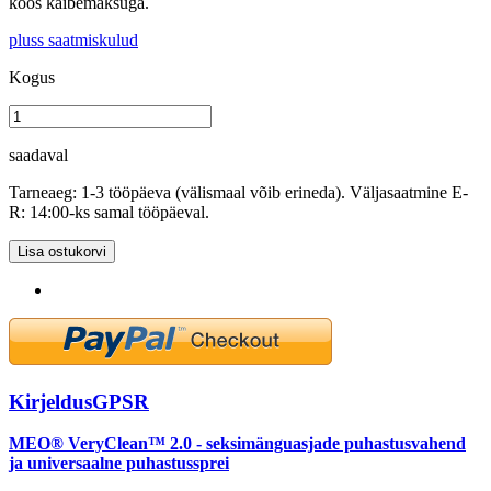
koos käibemaksuga.
pluss saatmiskulud
Kogus
saadaval
Tarneaeg: 1-3 tööpäeva (välismaal võib erineda). Väljasaatmine E-
R: 14:00-ks samal tööpäeval.
Lisa ostukorvi
Kirjeldus
GPSR
MEO® VeryClean™ 2.0 - seksimänguasjade puhastusvahend
ja universaalne puhastussprei