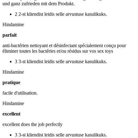
und ganz zufrieden mit dem Produkt.
2 2-st kliendist leidis selle arvustuse kasulikuks.
Hindamine
parfait
anti-bactérien nettoyant et désinfectant spécialement conçu pour
éliminer toutes les bactéries et/ou résidus sur vos sex toys
3 3-st kliendist leidis selle arvustuse kasulikuks.
Hindamine
pratique
facile d'utilisation.
Hindamine
excellent
excellent does the job perfectly
3 3-st kliendist leidis selle arvustuse kasulikuks.