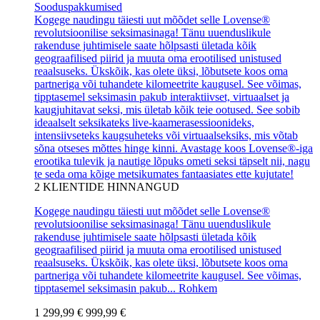
Sooduspakkumised
Kogege naudingu täiesti uut mõõdet selle Lovense®
revolutsioonilise seksimasinaga! Tänu uuenduslikule
rakenduse juhtimisele saate hõlpsasti ületada kõik
geograafilised piirid ja muuta oma erootilised unistused
reaalsuseks. Ükskõik, kas olete üksi, lõbutsete koos oma
partneriga või tuhandete kilomeetrite kaugusel. See võimas,
tipptasemel seksimasin pakub interaktiivset, virtuaalset ja
kaugjuhitavat seksi, mis ületab kõik teie ootused. See sobib
ideaalselt seksikateks live-kaamerasessioonideks,
intensiivseteks kaugsuheteks või virtuaalseksiks, mis võtab
sõna otseses mõttes hinge kinni. Avastage koos Lovense®-iga
erootika tulevik ja nautige lõpuks ometi seksi täpselt nii, nagu
te seda oma kõige metsikumates fantaasiates ette kujutate!
2
KLIENTIDE HINNANGUD
Kogege naudingu täiesti uut mõõdet selle Lovense®
revolutsioonilise seksimasinaga! Tänu uuenduslikule
rakenduse juhtimisele saate hõlpsasti ületada kõik
geograafilised piirid ja muuta oma erootilised unistused
reaalsuseks. Ükskõik, kas olete üksi, lõbutsete koos oma
partneriga või tuhandete kilomeetrite kaugusel. See võimas,
tipptasemel seksimasin pakub...
Rohkem
1 299,99 €
999,99 €