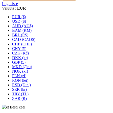
Logi sisse
Valuuta :
EUR
EUR (€)
USD ($)
AUD (AU$)
BAM (KM)
BRL (R$)
CAD (CAD$)
CHF (CHF)
CNY (¥)
CZK (Kč)
DKK (kr)
GBP (£)
MKD (Ден)
NOK (kr)
PLN (zł)
RON (lei)
RSD (Din.)
SEK (kr)
TRY (TL)
ZAR (R)
Eesti keel