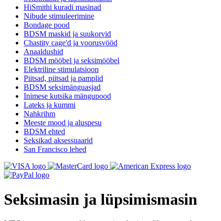
HiSmithi kuradi masinad
Nibude stimuleerimine
Bondage pood
BDSM maskid ja suukorvid
Chastity cage'd ja voorusvööd
Anaaldushid
BDSM mööbel ja seksimööbel
Elektriline stimulatsioon
Piitsad, piitsad ja pamplid
BDSM seksimänguasjad
Inimese kutsika mängupood
Lateks ja kummi
Nahkrihm
Meeste mood ja aluspesu
BDSM ehted
Seksikad aksessuaarid
San Francisco lehed
Seksimasin ja lüpsimismasin