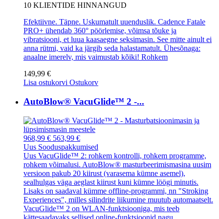
10
KLIENTIDE HINNANGUD
Efektiivne. Täpne. Uskumatult uuenduslik. Cadence Fatale
PRO+ ühendab 360° pöörlemise, võimsa tõuke ja
vibratsiooni, et luua kaasaegne seksimasin. See mitte ainult ei
anna rütmi, vaid ka järgib seda halastamatult. Ühesõnaga:
anaalne imerelv, mis vaimustab kõiki!
Rohkem
149,99 €
Lisa ostukorvi
Ostukorv
AutoBlow® VacuGlide™ 2 -...
968,99 €
563,99 €
Uus
Sooduspakkumised
Uus VacuGlide™ 2: rohkem kontrolli, rohkem programme,
rohkem võimalusi. AutoBlow® masturbeerimismasina uusim
versioon pakub 20 kiirust (varasema kümne asemel),
sealhulgas väga aeglast kiirust kuni kümne löögi minutis.
Lisaks on saadaval kümme offline-programmi, nn "Stroking
Experiences", milles silindrite liikumine muutub automaatselt.
VacuGlide™ 2 on WLAN-funktsiooniga, mis teeb
kättesaadavaks sellised online-funktsioonid nagu