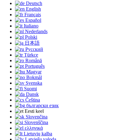
Deutsch
English
Français
Español
Italiano
Nederlands
Polski
日本語
Русский
Türkçe
Română
Português
Magyar
Bokmål
Svenska
Suomi
Dansk
Čeština
български език
Eesti keel
Slovenčina
Slovenščina
ελληνικά
Lietuvių kalba
Latviešu valoda