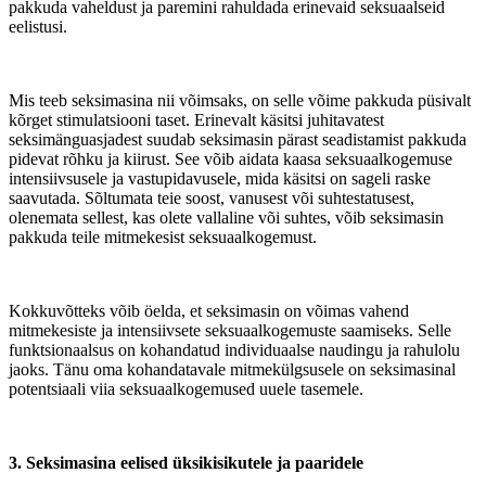
pakkuda vaheldust ja paremini rahuldada erinevaid seksuaalseid
eelistusi.
Mis teeb seksimasina nii võimsaks, on selle võime pakkuda püsivalt
kõrget stimulatsiooni taset. Erinevalt käsitsi juhitavatest
seksimänguasjadest suudab seksimasin pärast seadistamist pakkuda
pidevat rõhku ja kiirust. See võib aidata kaasa seksuaalkogemuse
intensiivsusele ja vastupidavusele, mida käsitsi on sageli raske
saavutada. Sõltumata teie soost, vanusest või suhtestatusest,
olenemata sellest, kas olete vallaline või suhtes, võib seksimasin
pakkuda teile mitmekesist seksuaalkogemust.
Kokkuvõtteks võib öelda, et seksimasin on võimas vahend
mitmekesiste ja intensiivsete seksuaalkogemuste saamiseks. Selle
funktsionaalsus on kohandatud individuaalse naudingu ja rahulolu
jaoks. Tänu oma kohandatavale mitmekülgsusele on seksimasinal
potentsiaali viia seksuaalkogemused uuele tasemele.
3. Seksimasina eelised üksikisikutele ja paaridele