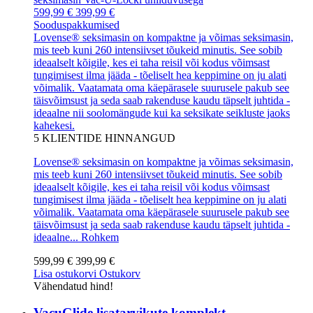
599,99 €
399,99 €
Sooduspakkumised
Lovense® seksimasin on kompaktne ja võimas seksimasin,
mis teeb kuni 260 intensiivset tõukeid minutis. See sobib
ideaalselt kõigile, kes ei taha reisil või kodus võimsast
tungimisest ilma jääda - tõeliselt hea keppimine on ju alati
võimalik. Vaatamata oma käepärasele suurusele pakub see
täisvõimsust ja seda saab rakenduse kaudu täpselt juhtida -
ideaalne nii soolomängude kui ka seksikate seikluste jaoks
kahekesi.
5
KLIENTIDE HINNANGUD
Lovense® seksimasin on kompaktne ja võimas seksimasin,
mis teeb kuni 260 intensiivset tõukeid minutis. See sobib
ideaalselt kõigile, kes ei taha reisil või kodus võimsast
tungimisest ilma jääda - tõeliselt hea keppimine on ju alati
võimalik. Vaatamata oma käepärasele suurusele pakub see
täisvõimsust ja seda saab rakenduse kaudu täpselt juhtida -
ideaalne...
Rohkem
599,99 €
399,99 €
Lisa ostukorvi
Ostukorv
Vähendatud hind!
VacuGlide lisatarvikute komplekt...