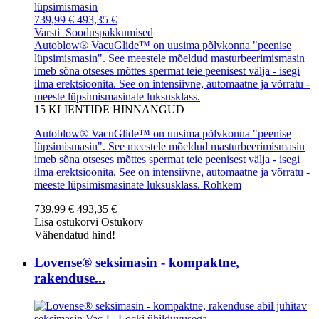
739,99 €
493,35 €
Varsti
Sooduspakkumised
Autoblow® VacuGlide™ on uusima põlvkonna "peenise
lüpsimismasin". See meestele mõeldud masturbeerimismasin
imeb sõna otseses mõttes spermat teie peenisest välja - isegi
ilma erektsioonita. See on intensiivne, automaatne ja võrratu -
meeste lüpsimismasinate luksusklass.
15
KLIENTIDE HINNANGUD
Autoblow® VacuGlide™ on uusima põlvkonna "peenise
lüpsimismasin". See meestele mõeldud masturbeerimismasin
imeb sõna otseses mõttes spermat teie peenisest välja - isegi
ilma erektsioonita. See on intensiivne, automaatne ja võrratu -
meeste lüpsimismasinate luksusklass.
Rohkem
739,99 €
493,35 €
Lisa ostukorvi
Ostukorv
Vähendatud hind!
Lovense® seksimasin - kompaktne,
rakenduse...