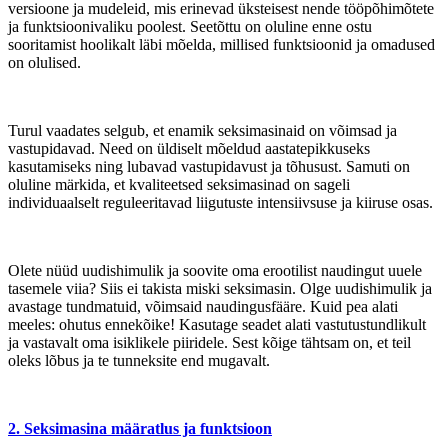
versioone ja mudeleid, mis erinevad üksteisest nende tööpõhimõtete
ja funktsioonivaliku poolest. Seetõttu on oluline enne ostu
sooritamist hoolikalt läbi mõelda, millised funktsioonid ja omadused
on olulised.
Turul vaadates selgub, et enamik seksimasinaid on võimsad ja
vastupidavad. Need on üldiselt mõeldud aastatepikkuseks
kasutamiseks ning lubavad vastupidavust ja tõhusust. Samuti on
oluline märkida, et kvaliteetsed seksimasinad on sageli
individuaalselt reguleeritavad liigutuste intensiivsuse ja kiiruse osas.
Olete nüüd uudishimulik ja soovite oma erootilist naudingut uuele
tasemele viia? Siis ei takista miski seksimasin. Olge uudishimulik ja
avastage tundmatuid, võimsaid naudingusfääre. Kuid pea alati
meeles: ohutus ennekõike! Kasutage seadet alati vastutustundlikult
ja vastavalt oma isiklikele piiridele. Sest kõige tähtsam on, et teil
oleks lõbus ja te tunneksite end mugavalt.
2. Seksimasina määratlus ja funktsioon