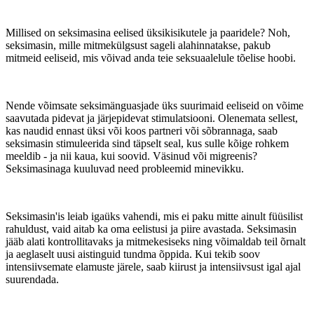
Millised on seksimasina eelised üksikisikutele ja paaridele? Noh,
seksimasin, mille mitmekülgsust sageli alahinnatakse, pakub
mitmeid eeliseid, mis võivad anda teie seksuaalelule tõelise hoobi.
Nende võimsate seksimänguasjade üks suurimaid eeliseid on võime
saavutada pidevat ja järjepidevat stimulatsiooni. Olenemata sellest,
kas naudid ennast üksi või koos partneri või sõbrannaga, saab
seksimasin stimuleerida sind täpselt seal, kus sulle kõige rohkem
meeldib - ja nii kaua, kui soovid. Väsinud või migreenis?
Seksimasinaga kuuluvad need probleemid minevikku.
Seksimasin'is leiab igaüks vahendi, mis ei paku mitte ainult füüsilist
rahuldust, vaid aitab ka oma eelistusi ja piire avastada. Seksimasin
jääb alati kontrollitavaks ja mitmekesiseks ning võimaldab teil õrnalt
ja aeglaselt uusi aistinguid tundma õppida. Kui tekib soov
intensiivsemate elamuste järele, saab kiirust ja intensiivsust igal ajal
suurendada.