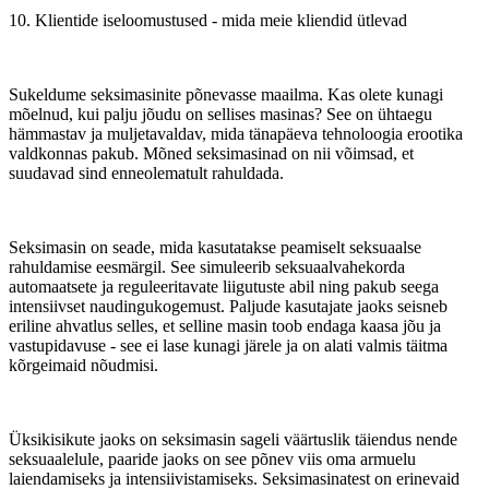
10. Klientide iseloomustused - mida meie kliendid ütlevad
Sukeldume seksimasinite põnevasse maailma. Kas olete kunagi
mõelnud, kui palju jõudu on sellises masinas? See on ühtaegu
hämmastav ja muljetavaldav, mida tänapäeva tehnoloogia erootika
valdkonnas pakub. Mõned seksimasinad on nii võimsad, et
suudavad sind enneolematult rahuldada.
Seksimasin on seade, mida kasutatakse peamiselt seksuaalse
rahuldamise eesmärgil. See simuleerib seksuaalvahekorda
automaatsete ja reguleeritavate liigutuste abil ning pakub seega
intensiivset naudingukogemust. Paljude kasutajate jaoks seisneb
eriline ahvatlus selles, et selline masin toob endaga kaasa jõu ja
vastupidavuse - see ei lase kunagi järele ja on alati valmis täitma
kõrgeimaid nõudmisi.
Üksikisikute jaoks on seksimasin sageli väärtuslik täiendus nende
seksuaalelule, paaride jaoks on see põnev viis oma armuelu
laiendamiseks ja intensiivistamiseks. Seksimasinatest on erinevaid