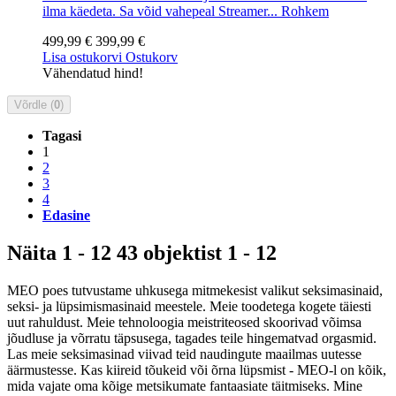
ilma käedeta. Sa võid vahepeal Streamer...
Rohkem
499,99 €
399,99 €
Lisa ostukorvi
Ostukorv
Vähendatud hind!
Võrdle (
0
)
Tagasi
1
2
3
4
Edasine
Näita 1 - 12 43 objektist 1 - 12
MEO poes tutvustame uhkusega mitmekesist valikut seksimasinaid,
seksi- ja lüpsimismasinaid meestele. Meie toodetega kogete täiesti
uut rahuldust. Meie tehnoloogia meistriteosed skoorivad võimsa
jõudluse ja võrratu täpsusega, tagades teile hingematvad orgasmid.
Las meie seksimasinad viivad teid naudingute maailmas uutesse
äärmustesse. Kas kiireid tõukeid või õrna lüpsmist - MEO-l on kõik,
mida vajate oma kõige metsikumate fantaasiate täitmiseks. Mine