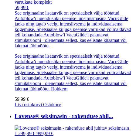
59,99 €
See originaalne lisatarvik on spetsiaalselt välja töötatud
Autoblow'i uuendusliku peenise lüpsimismasina VacuGlide
jaoks ning tagab veelgi intensiivsema ja individuaalsema
kogemuse. Spetsiaalse kujuga peenise varrukad võimaldavad
teil kohandada Autoblow'i VacuGlide'i pakutavat
stimulatsiooni - olenemata sellest, kas eelistate kitsamat või
laiemat läbimõõtu.
See originaalne lisatarvik on spetsiaalselt välja töötatud
Autoblow'i uuendusliku peenise lüpsimismasina VacuGlide
jaoks ning tagab veelgi intensiivsema ja individuaalsema
kogemuse. Spetsiaalse kujuga peenise varrukad võimaldavad
teil kohandada Autoblow'i VacuGlide'i pakutavat
stimulatsiooni - olenemata sellest, kas eelistate kitsamat või
laiemat läbimõõtu.
Rohkem
59,99 €
Lisa ostukorvi
Ostukorv
Lovense® seksimasin - rakenduse abil...
1 299,99 €
999,99 €