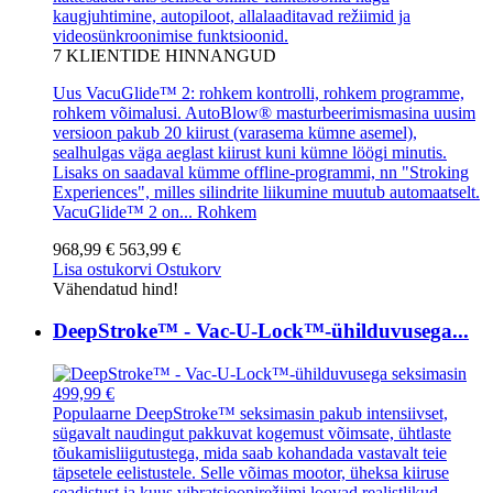
kaugjuhtimine, autopiloot, allalaaditavad režiimid ja
videosünkroonimise funktsioonid.
7
KLIENTIDE HINNANGUD
Uus VacuGlide™ 2: rohkem kontrolli, rohkem programme,
rohkem võimalusi. AutoBlow® masturbeerimismasina uusim
versioon pakub 20 kiirust (varasema kümne asemel),
sealhulgas väga aeglast kiirust kuni kümne löögi minutis.
Lisaks on saadaval kümme offline-programmi, nn "Stroking
Experiences", milles silindrite liikumine muutub automaatselt.
VacuGlide™ 2 on...
Rohkem
968,99 €
563,99 €
Lisa ostukorvi
Ostukorv
Vähendatud hind!
DeepStroke™ - Vac-U-Lock™-ühilduvusega...
499,99 €
Populaarne DeepStroke™ seksimasin pakub intensiivset,
sügavalt naudingut pakkuvat kogemust võimsate, ühtlaste
tõukamisliigutustega, mida saab kohandada vastavalt teie
täpsetele eelistustele. Selle võimas mootor, üheksa kiiruse
seadistust ja kuus vibratsioonirežiimi loovad realistlikud,