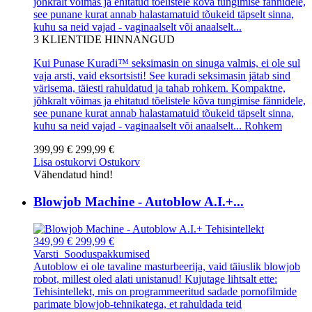
jõhkralt võimas ja ehitatud tõelistele kõva tungimise fännidele,
see punane kurat annab halastamatuid tõukeid täpselt sinna,
kuhu sa neid vajad - vaginaalselt või anaalselt...
3
KLIENTIDE HINNANGUD
Kui Punase Kuradi™ seksimasin on sinuga valmis, ei ole sul
vaja arsti, vaid eksortsisti! See kuradi seksimasin jätab sind
värisema, täiesti rahuldatud ja tahab rohkem. Kompaktne,
jõhkralt võimas ja ehitatud tõelistele kõva tungimise fännidele,
see punane kurat annab halastamatuid tõukeid täpselt sinna,
kuhu sa neid vajad - vaginaalselt või anaalselt...
Rohkem
399,99 €
299,99 €
Lisa ostukorvi
Ostukorv
Vähendatud hind!
Blowjob Machine - Autoblow A.I.+...
349,99 €
299,99 €
Varsti
Sooduspakkumised
Autoblow ei ole tavaline masturbeerija, vaid täiuslik blowjob
robot, millest oled alati unistanud! Kujutage lihtsalt ette:
Tehisintellekt, mis on programmeeritud sadade pornofilmide
parimate blowjob-tehnikatega, et rahuldada teid