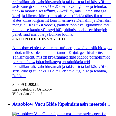
realistlikumalt, vahelduvamalt ja takistusteta kui käsi või suu
seda kunagi suudaks. Üle 250 erineva liigutuse ja tehnika,
üheksa manuaalset režiimi, AI-režiim, mis üllatab sind iga
kord, ja kümme kiirust, mis aitavad sul leida täiusliku rütmi -
alates kiirest orgasmist kuni intensiivse Denialini ja Denialini
mänguni. Kas üksi voodis, partneri poolt kaugjuhtimise teel
rakenduse kaudu või isegi hääljuhtimise teel - see blowjob
paneb sind minutitega konksu lööma.
4
KLIENTIDE HINNANGUD
Autoblow ei ole tavaline masturbeerija, vaid täiuslik blowjob
robot, millest oled alati unistanud! Kujutage lihtsalt ette:
Tehisintellekt, mis on programmeeritud sadade pornofilmide
parimate blowjob-tehnikatega, et rahuldada teid
realistlikumalt, vahelduvamalt ja takistusteta kui käsi või suu
seda kunagi suudaks. Üle 250 erineva liigutuse ja tehnika,...
Rohkem
349,99 €
299,99 €
Lisa ostukorvi
Ostukorv
Vähendatud hind!
Autoblow VacuGlide lüpsimismasin meestele...