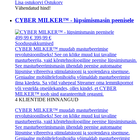
Lisa ostukorvi
Ostukorv
Vähendatud hind!
CYBER MILKER™ - lüpsimismasin peenisele
499,99 €
399,99 €
Sooduspakkumised
CYBER MILKER™ muudab masturbeerimise
revolutsiooniliseks! See on kõike muud kui tavaline
masturbeerija, vaid kõrgtehnoloogiline peenise lüpsimismasin.
See masturbeerimismasin ühendab peenise automaatse
lüpsmise vibreeriva stimulatsiooni ja soojendava sisemuse.
Geniaalne mobiiltelefonihoidja võimaldab masturbeerimist
ilma käedeta. Sa võid vahepeal Streamer oma lemmikpornot
või vestelda otseülekandes, olles kindel, et CYBER
MILKER™ toob sind garanteeritult orgasmi.
4
KLIENTIDE HINNANGUD
CYBER MILKER™ muudab masturbeerimise
revolutsiooniliseks! See on kõike muud kui tavaline
masturbeerija, vaid kõrgtehnoloogiline peenise lüpsimismasin.
See masturbeerimismasin ühendab peenise automaatse
lüpsmise vibreeriva stimulatsiooni ja soojendava sisemuse.
Geniaalne mobiiltelefonihoidja võimaldab masturbeerimist