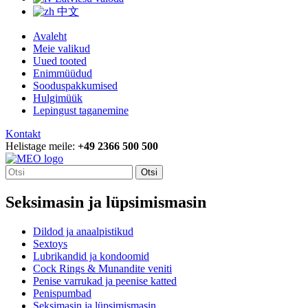
中文
Avaleht
Meie valikud
Uued tooted
Enimmüüdud
Sooduspakkumised
Hulgimüük
Lepingust taganemine
Kontakt
Helistage meile:
+49 2366 500 500
Otsi
Seksimasin ja lüpsimismasin
Dildod ja anaalpistikud
Sextoys
Lubrikandid ja kondoomid
Cock Rings & Munandite veniti
Penise varrukad ja peenise katted
Penispumbad
Seksimasin ja lüpsimismasin