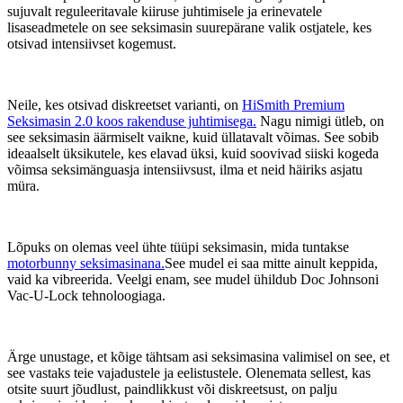
sujuvalt reguleeritavale kiiruse juhtimisele ja erinevatele
lisaseadmetele on see seksimasin suurepärane valik ostjatele, kes
otsivad intensiivset kogemust.
Neile, kes otsivad diskreetset varianti, on
HiSmith Premium
Seksimasin 2.0 koos rakenduse juhtimisega.
Nagu nimigi ütleb, on
see seksimasin äärmiselt vaikne, kuid üllatavalt võimas. See sobib
ideaalselt üksikutele, kes elavad üksi, kuid soovivad siiski kogeda
võimsa seksimänguasja intensiivsust, ilma et neid häiriks asjatu
müra.
Lõpuks on olemas veel ühte tüüpi seksimasin, mida tuntakse
motorbunny seksimasinana.
See mudel ei saa mitte ainult keppida,
vaid ka vibreerida. Veelgi enam, see mudel ühildub Doc Johnsoni
Vac-U-Lock tehnoloogiaga.
Ärge unustage, et kõige tähtsam asi seksimasina valimisel on see, et
see vastaks teie vajadustele ja eelistustele. Olenemata sellest, kas
otsite suurt jõudlust, paindlikkust või diskreetsust, on palju