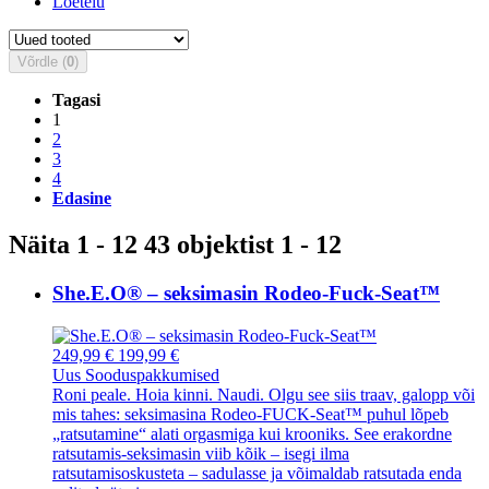
Loetelu
Võrdle (
0
)
Tagasi
1
2
3
4
Edasine
Näita 1 - 12 43 objektist 1 - 12
She.E.O® – seksimasin Rodeo-Fuck-Seat™
249,99 €
199,99 €
Uus
Sooduspakkumised
Roni peale. Hoia kinni. Naudi. Olgu see siis traav, galopp või
mis tahes: seksimasina Rodeo-FUCK-Seat™ puhul lõpeb
„ratsutamine“ alati orgasmiga kui krooniks. See erakordne
ratsutamis-seksimasin viib kõik – isegi ilma
ratsutamisoskusteta – sadulasse ja võimaldab ratsutada enda