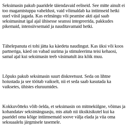
Seksimasin pakub paaridele täiendavaid eeliseid. See mitte ainult ei
too magamistuppa vaheldust, vaid võimaldab ka intiimseid hetki
uuel viisil jagada. Kas eelmängu või peamise akti ajal saab
seksimasinat igal ajal ühisesse seanssi integreerida, pakkudes
pikemaid, intensiivsemaid ja nauditavamaid hetki.
Tähelepanuta ei tohi jätta ka käedeta naudingut. Kas üksi või koos
partneriga, käed on vabad uurima ja stimuleerima teisi kehaosi,
samal ajal kui seksimasin teeb väsimatult ära kõik muu.
Lõpuks pakub seksimasin suurt diskreetsust. Seda on lihtne
hoiustada ja see töötab vaikselt, nii et seda saab kasutada ka
vaiksetes, ühistes eluruumides.
Kokkuvõtteks võib öelda, et seksimasin on mitmekülgne, võimas ja
kohandatav seksimänguasju, mis aitab nii üksikisikutel kui ka
paaridel oma kõige intiimsemaid soove välja elada ja viia oma
seksuaalelu järgmisele tasemele.