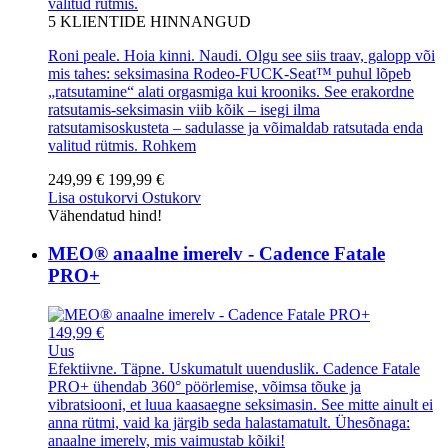
valitud rütmis.
5
KLIENTIDE HINNANGUD
Roni peale. Hoia kinni. Naudi. Olgu see siis traav, galopp või
mis tahes: seksimasina Rodeo-FUCK-Seat™ puhul lõpeb
„ratsutamine“ alati orgasmiga kui krooniks. See erakordne
ratsutamis-seksimasin viib kõik – isegi ilma
ratsutamisoskusteta – sadulasse ja võimaldab ratsutada enda
valitud rütmis.
Rohkem
249,99 €
199,99 €
Lisa ostukorvi
Ostukorv
Vähendatud hind!
MEO® anaalne imerelv - Cadence Fatale
PRO+
149,99 €
Uus
Efektiivne. Täpne. Uskumatult uuenduslik. Cadence Fatale
PRO+ ühendab 360° pöörlemise, võimsa tõuke ja
vibratsiooni, et luua kaasaegne seksimasin. See mitte ainult ei
anna rütmi, vaid ka järgib seda halastamatult. Ühesõnaga:
anaalne imerelv, mis vaimustab kõiki!