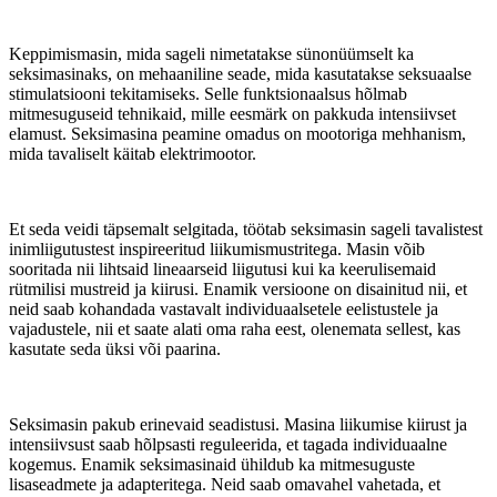
Keppimismasin, mida sageli nimetatakse sünonüümselt ka
seksimasinaks, on mehaaniline seade, mida kasutatakse seksuaalse
stimulatsiooni tekitamiseks. Selle funktsionaalsus hõlmab
mitmesuguseid tehnikaid, mille eesmärk on pakkuda intensiivset
elamust. Seksimasina peamine omadus on mootoriga mehhanism,
mida tavaliselt käitab elektrimootor.
Et seda veidi täpsemalt selgitada, töötab seksimasin sageli tavalistest
inimliigutustest inspireeritud liikumismustritega. Masin võib
sooritada nii lihtsaid lineaarseid liigutusi kui ka keerulisemaid
rütmilisi mustreid ja kiirusi. Enamik versioone on disainitud nii, et
neid saab kohandada vastavalt individuaalsetele eelistustele ja
vajadustele, nii et saate alati oma raha eest, olenemata sellest, kas
kasutate seda üksi või paarina.
Seksimasin pakub erinevaid seadistusi. Masina liikumise kiirust ja
intensiivsust saab hõlpsasti reguleerida, et tagada individuaalne
kogemus. Enamik seksimasinaid ühildub ka mitmesuguste
lisaseadmete ja adapteritega. Neid saab omavahel vahetada, et