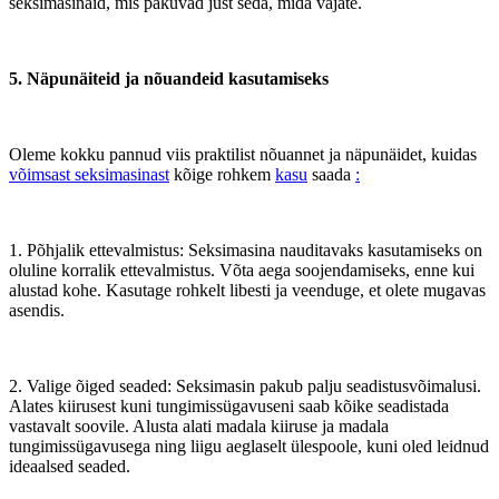
seksimasinaid, mis pakuvad just seda, mida vajate.
5. Näpunäiteid ja nõuandeid kasutamiseks
Oleme kokku pannud viis praktilist nõuannet ja näpunäidet, kuidas
võimsast seksimasinast
kõige rohkem
kasu
saada
:
1. Põhjalik ettevalmistus: Seksimasina nauditavaks kasutamiseks on
oluline korralik ettevalmistus. Võta aega soojendamiseks, enne kui
alustad kohe. Kasutage rohkelt libesti ja veenduge, et olete mugavas
asendis.
2. Valige õiged seaded: Seksimasin pakub palju seadistusvõimalusi.
Alates kiirusest kuni tungimissügavuseni saab kõike seadistada
vastavalt soovile. Alusta alati madala kiiruse ja madala
tungimissügavusega ning liigu aeglaselt ülespoole, kuni oled leidnud
ideaalsed seaded.