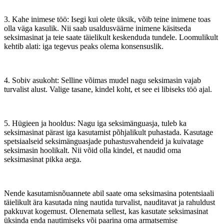
3. Kahe inimese töö: Isegi kui olete üksik, võib teine inimene toas
olla väga kasulik. Nii saab usaldusväärne inimene käsitseda
seksimasinat ja teie saate täielikult keskenduda tundele. Loomulikult
kehtib alati: iga tegevus peaks olema konsensuslik.
4. Sobiv asukoht: Selline võimas mudel nagu seksimasin vajab
turvalist alust. Valige tasane, kindel koht, et see ei libiseks töö ajal.
5. Hügieen ja hooldus: Nagu iga seksimänguasja, tuleb ka
seksimasinat pärast iga kasutamist põhjalikult puhastada. Kasutage
spetsiaalseid seksimänguasjade puhastusvahendeid ja kuivatage
seksimasin hoolikalt. Nii võid olla kindel, et naudid oma
seksimasinat pikka aega.
Nende kasutamisnõuannete abil saate oma seksimasina potentsiaali
täielikult ära kasutada ning nautida turvalist, nauditavat ja rahuldust
pakkuvat kogemust. Olenemata sellest, kas kasutate seksimasinat
üksinda enda nautimiseks või paarina oma armatsemise