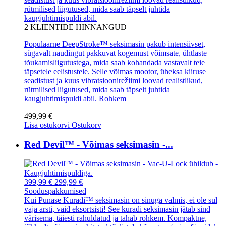
rütmilised liigutused, mida saab täpselt juhtida
kaugjuhtimispuldi abil.
2
KLIENTIDE HINNANGUD
Populaarne DeepStroke™ seksimasin pakub intensiivset,
sügavalt naudingut pakkuvat kogemust võimsate, ühtlaste
tõukamisliigutustega, mida saab kohandada vastavalt teie
täpsetele eelistustele. Selle võimas mootor, üheksa kiiruse
seadistust ja kuus vibratsioonirežiimi loovad realistlikud,
rütmilised liigutused, mida saab täpselt juhtida
kaugjuhtimispuldi abil.
Rohkem
499,99 €
Lisa ostukorvi
Ostukorv
Red Devil™ - Võimas seksimasin -...
399,99 €
299,99 €
Sooduspakkumised
Kui Punase Kuradi™ seksimasin on sinuga valmis, ei ole sul
vaja arsti, vaid eksortsisti! See kuradi seksimasin jätab sind
värisema, täiesti rahuldatud ja tahab rohkem. Kompaktne,