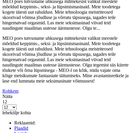
MEO poes tutvustame uhkusega mitmekesist valikut meestele
mõeldud keppimis-, seksi- ja lüpsimismasinaid. Meie toodetega
kogete täiesti uut rahuldust. Meie tehnoloogia meistriteosed
skoorivad võimsa jõudluse ja võrratu täpsusega, tagades teile
hingematvad orgasmid. Las meie seksimasinad viivad teid
naudingute maailmas uutesse äärmustesse. Olgu te...
MEO poes tutvustame uhkusega mitmekesist valikut meestele
mõeldud keppimis-, seksi- ja lüpsimismasinaid. Meie toodetega
kogete täiesti uut rahuldust. Meie tehnoloogia meistriteosed
skoorivad võimsa jõudluse ja võrratu täpsusega, tagades teile
hingematvad orgasmid. Las meie seksimasinad viivad teid
naudingute maailmas uutesse äärmustesse. Olgu tegemist siis kiirete
tõukete või õrna lüpsmisega - MEO-l on kõik, mida vajate oma
kõige metsikumate fantaasiate täitumiseks. Mine avastamisretkele ja
lase end lummata meie seksimasinate võimsusest!
Rohkem
Näita
12
lehekülje kohta
Reklaamid:
Plaadid