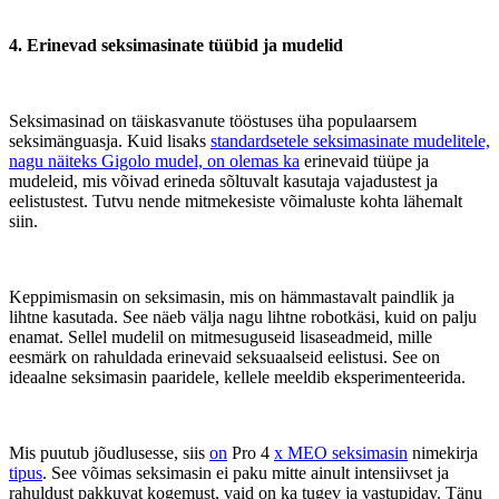
4. Erinevad seksimasinate tüübid ja mudelid
Seksimasinad on täiskasvanute tööstuses üha populaarsem
seksimänguasja. Kuid lisaks
standardsetele seksimasinate mudelitele,
nagu näiteks Gigolo mudel, on olemas ka
erinevaid tüüpe ja
mudeleid, mis võivad erineda sõltuvalt kasutaja vajadustest ja
eelistustest. Tutvu nende mitmekesiste võimaluste kohta lähemalt
siin.
Keppimismasin on seksimasin, mis on hämmastavalt paindlik ja
lihtne kasutada. See näeb välja nagu lihtne robotkäsi, kuid on palju
enamat. Sellel mudelil on mitmesuguseid lisaseadmeid, mille
eesmärk on rahuldada erinevaid seksuaalseid eelistusi. See on
ideaalne seksimasin paaridele, kellele meeldib eksperimenteerida.
Mis puutub jõudlusesse, siis
on
Pro 4
x MEO seksimasin
nimekirja
tipus
. See võimas seksimasin ei paku mitte ainult intensiivset ja
rahuldust pakkuvat kogemust, vaid on ka tugev ja vastupidav. Tänu