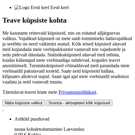
Eesti keel
Teave küpsiste kohta
Me kasutame erinevaid küpsiseid, mis on esitatud alljärgnevas
valikus. Vajalikud küpsised on meie saidi toimimiseks hädavajalikud
ja seetõttu on need vaikimisi seatud. Kõik teised küpsised aitavad
meil kujundada meie veebipakkumist vastavalt teie vajadustele ja
seda pidevalt täiustada. Statistikaküpsised aitavad meil mõista,
kuidas külastajad meie veebisaidiga suhtlevad, kogudes teavet
anonüümselt. Turundusküpsised võimaldavad meil parandada meie
veebisaidil pakutavaid tooteid. Saate neid küpsiseid hallata,
klõpsates alloleval nupul. Saate igal ajal meie veebisaidil seadistusi
vaadata ja neid vastavalt muuta.
Täiendavat teavet leiate meie
Privaatsuspoliitikast
.
Näita küpsiste valikut
Sisesta - aktsepteeri kõik küpsised
Artiklid puuduvad
tasuta kohaletoimetamine
Laevandus
0,00 €
Kokku