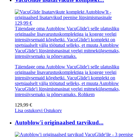
129,99 €
Täiendage oma Autoblow VacuGlide'i selle ulatusliku
originaalse lisavarustuskomplektiga ja kogege veelgi
intensiivsemaid kõrghetki. VacuGlide'i komplekt on
spetsiaalselt välja töötatud selleks, et muuta Autoblow
VacuGlide'i lüpsimismasinat veelgi mitmekülgsemaks,
intensiivsemaks ja põnevamaks.
Täiendage oma Autoblow VacuGlide'i selle ulatusliku
originaalse lisavarustuskomplektiga ja kogege veelgi
intensiivsemaid kõrghetki. VacuGlide'i komplekt on
spetsiaalselt välja töötatud selleks, et muuta Autoblow
VacuGlide'i lüpsimismasinat veelgi mitmekülgsemaks,
intensiivsemaks ja põnevamaks.
Rohkem
129,99 €
Lisa ostukorvi
Ostukorv
Autoblow'i originaalsed tarvikud...