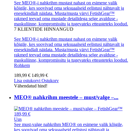
See MEO®-i nahkrihm mustast nahast on esimene valik
kõigile, kes soovivad oma seksuaalseid eelistusi nähtavalt ja
enesekindlalt näidata. Musta/musta värvi FetishGear™
rakmed teevad oma mustade detailidega selge avalduse -
maskuliinne, kompromissitu ja tugevateks etteasteteks loodud.
7
KLIENTIDE HINNANGUD
See MEO®-i nahkrihm mustast nahast on esimene valik
kõigile, kes soovivad oma seksuaalseid eelistusi nähtavalt ja
enesekindlalt näidata. Musta/musta värvi FetishGear™
rakmed teevad oma mustade detailidega selge avalduse -
maskuliinne, kompromissitu ja tugevateks etteasteteks loodud.
Rohkem
189,99 €
149,99 €
Lisa ostukorvi
Ostukorv
Vähendatud hind!
MEO® nahkrihm meestele – must/valge –...
189,99 €
Uus
See must-valge nahkrihm MEO® on esimene valik kõigile,
kes soovivad oma seksuaalseid eelistusi nähtavalt ja