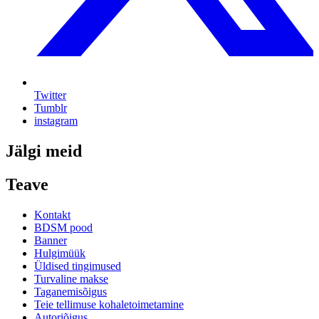
Twitter
Tumblr
instagram
Jälgi meid
Teave
Kontakt
BDSM pood
Banner
Hulgimüük
Üldised tingimused
Turvaline makse
Taganemisõigus
Teie tellimuse kohaletoimetamine
Autoriõigus