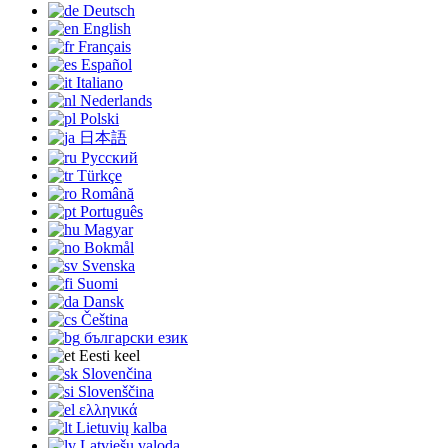
Deutsch
English
Français
Español
Italiano
Nederlands
Polski
日本語
Русский
Türkçe
Română
Português
Magyar
Bokmål
Svenska
Suomi
Dansk
Čeština
български език
Eesti keel
Slovenčina
Slovenščina
ελληνικά
Lietuvių kalba
Latviešu valoda