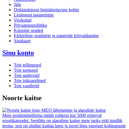
Jälg
Deklaratsioon ligipääsetavuse kohta
Lepingust taganemine
Veokulud
Privaatsuspoliitika
Küpsiste seaded
Elektriliste seadmete ja patareide kõrvaldamine
Sisukaart
Sinu konto
Teie tellimused
Teie toetused
Teie aadressid
Teie isikuandmed
Teie vautšerid
Noorte kaitse
MEO lähetamine ja alaealiste kaitse
Meie postimüügifirma müüb rohkem kui 5000 erinevat
erootikatoodet. Seetõttu on alaealiste kaitse meie jaoks eriti tundlik
teema, sest on oluline kaitsta lapsi ja noori liiga varajase kokkupuute