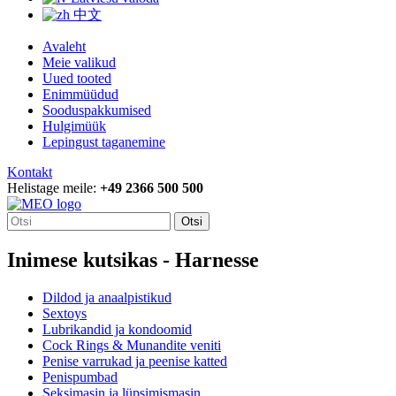
中文
Avaleht
Meie valikud
Uued tooted
Enimmüüdud
Sooduspakkumised
Hulgimüük
Lepingust taganemine
Kontakt
Helistage meile:
+49 2366 500 500
Otsi
Inimese kutsikas - Harnesse
Dildod ja anaalpistikud
Sextoys
Lubrikandid ja kondoomid
Cock Rings & Munandite veniti
Penise varrukad ja peenise katted
Penispumbad
Seksimasin ja lüpsimismasin