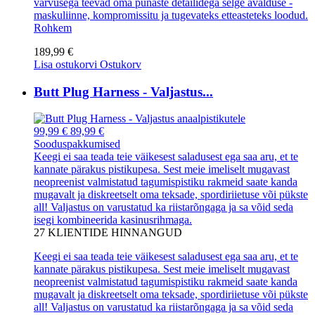
värvusega teevad oma punaste detailidega selge avalduse -
maskuliinne, kompromissitu ja tugevateks etteasteteks loodud.
Rohkem
189,99 €
Lisa ostukorvi
Ostukorv
Butt Plug Harness - Valjastus...
99,99 €
89,99 €
Sooduspakkumised
Keegi ei saa teada teie väikesest saladusest ega saa aru, et te
kannate pärakus pistikupesa. Sest meie imeliselt mugavast
neopreenist valmistatud tagumispistiku rakmeid saate kanda
mugavalt ja diskreetselt oma teksade, spordiriietuse või pükste
all! Valjastus on varustatud ka riistarõngaga ja sa võid seda
isegi kombineerida kasinusrihmaga.
27
KLIENTIDE HINNANGUD
Keegi ei saa teada teie väikesest saladusest ega saa aru, et te
kannate pärakus pistikupesa. Sest meie imeliselt mugavast
neopreenist valmistatud tagumispistiku rakmeid saate kanda
mugavalt ja diskreetselt oma teksade, spordiriietuse või pükste
all! Valjastus on varustatud ka riistarõngaga ja sa võid seda