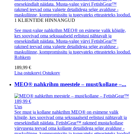
enesekindlalt näidata. Musta-valge värvi FetishGear™
rakmed teevad oma valgete detailidega selge avalduse -
maskuliinne, kompromissitu ja tugevateks etteasteteks loodud.
1
KLIENTIDE HINNANGUD
See must-valge nahkrihm MEO® on esimene valik kõigile,
kes soovivad oma seksuaalseid eelistusi nähtavalt ja
enesekindlalt näidata. Musta-valge värvi FetishGear™
rakmed teevad oma valgete detailidega selge avalduse -
maskuliinne, kompromissitu ja tugevateks etteasteteks loodud.
Rohkem
189,99 €
Lisa ostukorvi
Ostukorv
MEO® nahkrihm meestele – must/kollane –...
189,99 €
Uus
See must ja kollane nahkrihm MEO® on esimene valik
kõigile, kes soovivad oma seksuaalseid eelistusi nähtavalt ja
enesekindlalt näidata. FetishGear™ rakmed musta/kollase
värvusega teevad oma kollaste detailidega selge avalduse -
maskuliinne, kompromissitu ja tugevateks etteasteteks loodud.