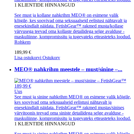
1
KLIENTIDE HINNANGUD
See must ja kollane nahkrihm MEO® on esimene valik
kõigile, kes soovivad oma seksuaalseid eelistusi nähtavalt ja
enesekindlalt näidata. FetishGear™ rakmed musta/kollase
värvusega teevad oma kollaste detailidega selge avalduse -
maskuliinne, kompromissitu ja tugevateks etteasteteks loodud.
Rohkem
189,99 €
Lisa ostukorvi
Ostukorv
MEO® nahkrihm meestele – must/sinine –...
189,99 €
Uus
See must ja sinine nahkrihm MEO® on esimene valik kõigile,
kes soovivad oma seksuaalseid eelistusi nähtavalt ja
enesekindlalt näidata. FetishGear™ rakmed mustas/sinises
värvitoonis teevad oma siniste detailidega selge avalduse -
maskuliinne, kompromissitu ja tugevateks etteasteteks loodud.
1
KLIENTIDE HINNANGUD
See must ja sinine nahkrihm MEO® on esimene valik kõigile,