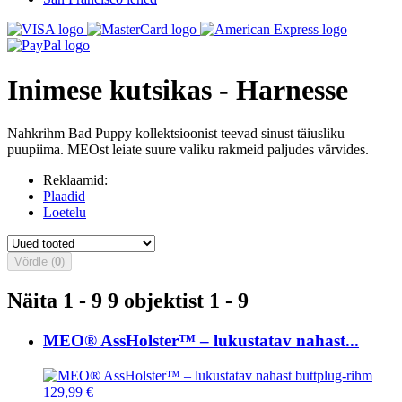
Inimese kutsikas - Harnesse
Nahkrihm Bad Puppy kollektsioonist teevad sinust täiusliku
puupiima. MEOst leiate suure valiku rakmeid paljudes värvides.
Reklaamid:
Plaadid
Loetelu
Võrdle (
0
)
Näita 1 - 9 9 objektist 1 - 9
MEO® AssHolster™ – lukustatav nahast...
129,99 €