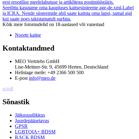
eest erootilise meelelahutuse ja artiklitega postimüügiäris.
Seetõttu kasutame oma kaupluses kaitsesüsteeme age-de.xml-Label
ja ICRA. Nende süsteemide abil saate kaitsta oma lapsi, samal ajal
kui saate poes takistamatult surfata.
Kõik meie fotomudelid on 18-aastased või vanemad
Noorte kaitse
Kontaktandmed
MEO Vertriebs GmbH
Lise-Meitner-Str. 9, 45699 Herten, Deutschland
Helistage meile:
+49 2366 500 500
E-post
info@meo.de
scroll
Sõnastik
Jätkusuutlikkus
Juurdepääsetavus
GPSR
LGBTQIA+ BDSM
RACK BDSM