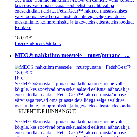
kes soovivad oma seksuaalseid eelistusi nähtavalt ja
enesekindlalt näidata. FetishGear™ rakmed mustas/sinises
värvitoonis teevad oma siniste detailidega selge avalduse -
maskuliinne, kompromissitu ja tugevateks etteasteteks loodud.
Rohkem
189,99 €
Lisa ostukorvi
Ostukorv
MEO® nahkrihm meestele – must/punane –...
189,99 €
Uus
See MEO® musta ja punase nahkrihma on esimene valik
kõigile, kes soovivad oma seksuaalseid eelistusi nähtavalt ja
enesekindlalt näidata. FetishGear™ rakmed musta/punase
värvusega teevad oma punaste detailidega selge avalduse -
maskuliinne, kompromissitu ja tugevateks etteasteteks loodud.
1
KLIENTIDE HINNANGUD
See MEO® musta ja punase nahkrihma on esimene valik
kõigile, kes soovivad oma seksuaalseid eelistusi nähtavalt ja
enesekindlalt näidata. FetishGear™ rakmed musta/punase