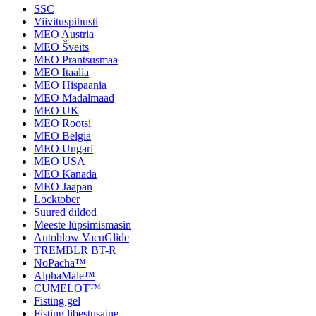
SSC
Viivituspihusti
MEO Austria
MEO Šveits
MEO Prantsusmaa
MEO Itaalia
MEO Hispaania
MEO Madalmaad
MEO UK
MEO Rootsi
MEO Belgia
MEO Ungari
MEO USA
MEO Kanada
MEO Jaapan
Locktober
Suured dildod
Meeste lüpsimismasin
Autoblow VacuGlide
TREMBLR BT-R
NoPacha™
AlphaMale™
CUMELOT™
Fisting gel
Fisting libestusaine