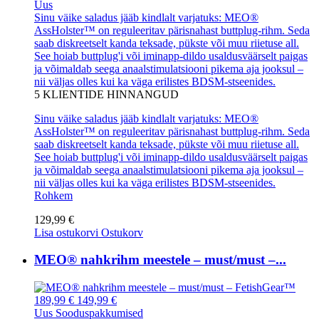
Uus
Sinu väike saladus jääb kindlalt varjatuks: MEO®
AssHolster™ on reguleeritav pärisnahast buttplug-rihm. Seda
saab diskreetselt kanda teksade, pükste või muu riietuse all.
See hoiab buttplug'i või iminapp-dildo usaldusväärselt paigas
ja võimaldab seega anaalstimulatsiooni pikema aja jooksul –
nii väljas olles kui ka väga erilistes BDSM-stseenides.
5
KLIENTIDE HINNANGUD
Sinu väike saladus jääb kindlalt varjatuks: MEO®
AssHolster™ on reguleeritav pärisnahast buttplug-rihm. Seda
saab diskreetselt kanda teksade, pükste või muu riietuse all.
See hoiab buttplug'i või iminapp-dildo usaldusväärselt paigas
ja võimaldab seega anaalstimulatsiooni pikema aja jooksul –
nii väljas olles kui ka väga erilistes BDSM-stseenides.
Rohkem
129,99 €
Lisa ostukorvi
Ostukorv
MEO® nahkrihm meestele – must/must –...
189,99 €
149,99 €
Uus
Sooduspakkumised