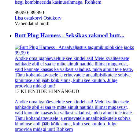
isegi kombineerida kasinusrihmaga.
Rohkem
99,99 €
89,99 €
Lisa ostukorvi
Ostukorv
Vähendatud hind!
Butt Plug Harness - Seksikas rakmed butt...
99,99 €
Andke oma igapäevaelule see kindel asi! Meie kvaliteetsete
nahkade abil ei saa te mitte ainult nautida ülimat mugavust,
vaid kannate kaasas ka väikest saladust, mida ainult teie teate.
Tänu kohandatavusele ja erinevatele anaalipistikutele sobiva
kinnituse abil jääb kõik sinna, kuhu see kuulub. Julge
proovida midagi uut!
13
KLIENTIDE HINNANGUD
Andke oma igapäevaelule see kindel asi! Meie kvaliteetsete
nahkade abil ei saa te mitte ainult nautida ülimat mugavust,
vaid kannate kaasas ka väikest saladust, mida ainult teie teate.
Tänu kohandatavusele ja erinevatele anaalipistikutele sobiva
kinnituse abil jääb kõik sinna, kuhu see kuulub. Julge
proovida midagi uut!
Rohkem