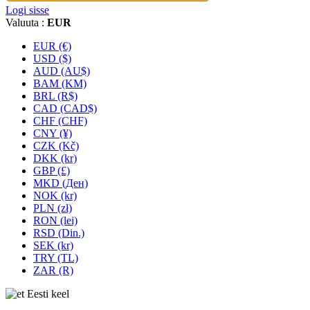
Logi sisse
Valuuta :
EUR
EUR (€)
USD ($)
AUD (AU$)
BAM (KM)
BRL (R$)
CAD (CAD$)
CHF (CHF)
CNY (¥)
CZK (Kč)
DKK (kr)
GBP (£)
MKD (Ден)
NOK (kr)
PLN (zł)
RON (lei)
RSD (Din.)
SEK (kr)
TRY (TL)
ZAR (R)
Eesti keel