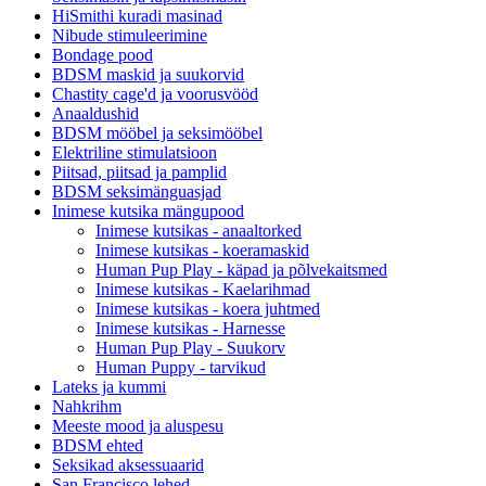
HiSmithi kuradi masinad
Nibude stimuleerimine
Bondage pood
BDSM maskid ja suukorvid
Chastity cage'd ja voorusvööd
Anaaldushid
BDSM mööbel ja seksimööbel
Elektriline stimulatsioon
Piitsad, piitsad ja pamplid
BDSM seksimänguasjad
Inimese kutsika mängupood
Inimese kutsikas - anaaltorked
Inimese kutsikas - koeramaskid
Human Pup Play - käpad ja põlvekaitsmed
Inimese kutsikas - Kaelarihmad
Inimese kutsikas - koera juhtmed
Inimese kutsikas - Harnesse
Human Pup Play - Suukorv
Human Puppy - tarvikud
Lateks ja kummi
Nahkrihm
Meeste mood ja aluspesu
BDSM ehted
Seksikad aksessuaarid
San Francisco lehed