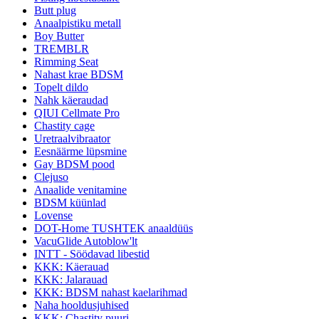
Butt plug
Anaalpistiku metall
Boy Butter
TREMBLR
Rimming Seat
Nahast krae BDSM
Topelt dildo
Nahk käeraudad
QIUI Cellmate Pro
Chastity cage
Uretraalvibraator
Eesnäärme lüpsmine
Gay BDSM pood
Clejuso
Anaalide venitamine
BDSM küünlad
Lovense
DOT-Home TUSHTEK anaaldüüs
VacuGlide Autoblow'lt
INTT - Söödavad libestid
KKK: Käerauad
KKK: Jalarauad
KKK: BDSM nahast kaelarihmad
Naha hooldusjuhised
KKK: Chastity puuri