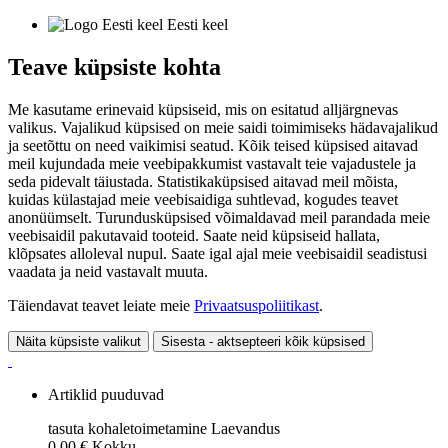
Eesti keel
Teave küpsiste kohta
Me kasutame erinevaid küpsiseid, mis on esitatud alljärgnevas
valikus. Vajalikud küpsised on meie saidi toimimiseks hädavajalikud
ja seetõttu on need vaikimisi seatud. Kõik teised küpsised aitavad
meil kujundada meie veebipakkumist vastavalt teie vajadustele ja
seda pidevalt täiustada. Statistikaküpsised aitavad meil mõista,
kuidas külastajad meie veebisaidiga suhtlevad, kogudes teavet
anonüümselt. Turundusküpsised võimaldavad meil parandada meie
veebisaidil pakutavaid tooteid. Saate neid küpsiseid hallata,
klõpsates alloleval nupul. Saate igal ajal meie veebisaidil seadistusi
vaadata ja neid vastavalt muuta.
Täiendavat teavet leiate meie
Privaatsuspoliitikast
.
Näita küpsiste valikut
Sisesta - aktsepteeri kõik küpsised
Artiklid puuduvad
tasuta kohaletoimetamine
Laevandus
0,00 €
Kokku