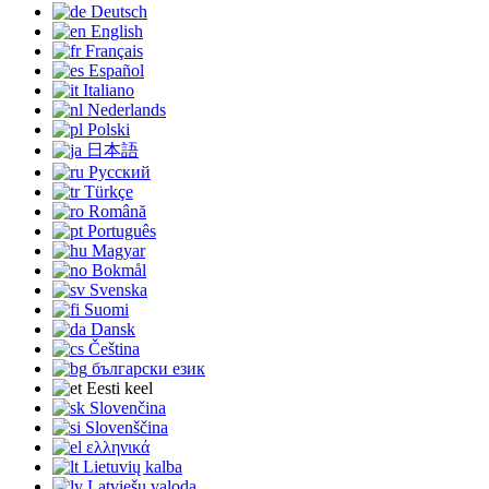
Deutsch
English
Français
Español
Italiano
Nederlands
Polski
日本語
Русский
Türkçe
Română
Português
Magyar
Bokmål
Svenska
Suomi
Dansk
Čeština
български език
Eesti keel
Slovenčina
Slovenščina
ελληνικά
Lietuvių kalba
Latviešu valoda