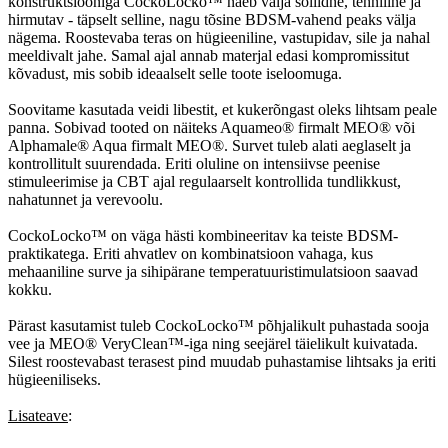
konstruktsiooniga CockoLocko™ näeb välja soliidne, tehniline ja
hirmutav - täpselt selline, nagu tõsine BDSM-vahend peaks välja
nägema. Roostevaba teras on hügieeniline, vastupidav, sile ja nahal
meeldivalt jahe. Samal ajal annab materjal edasi kompromissitut
kõvadust, mis sobib ideaalselt selle toote iseloomuga.
Soovitame kasutada veidi libestit, et kukerõngast oleks lihtsam peale
panna. Sobivad tooted on näiteks Aquameo® firmalt MEO® või
Alphamale® Aqua firmalt MEO®. Survet tuleb alati aeglaselt ja
kontrollitult suurendada. Eriti oluline on intensiivse peenise
stimuleerimise ja CBT ajal regulaarselt kontrollida tundlikkust,
nahatunnet ja verevoolu.
CockoLocko™ on väga hästi kombineeritav ka teiste BDSM-
praktikatega. Eriti ahvatlev on kombinatsioon vahaga, kus
mehaaniline surve ja sihipärane temperatuuristimulatsioon saavad
kokku.
Pärast kasutamist tuleb CockoLocko™ põhjalikult puhastada sooja
vee ja MEO® VeryClean™-iga ning seejärel täielikult kuivatada.
Silest roostevabast terasest pind muudab puhastamise lihtsaks ja eriti
hügieeniliseks.
Lisateave
: