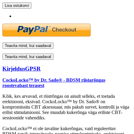
Lisa ostukorvi
Teavita mind, kui saadaval
Teavita mind, kui saadaval
Kirjeldus
GPSR
CockoLocko™ by Dr. Sado® - BDSM riistarõngas
roostevabast terasest
Kõik, kes arvavad, et riistrõngas on ainult selleks, et toetada
erektsiooni, eksivad. CockoLocko™ by Dr. Sado® on
kompromissitu CBT aksessuaar, mis pakub survet, kontrolli ja väga
erilist stimulatsiooni. See muudab kukerõnga väga eriliste CBT-
sessioonide vahendiks.
CockoLocko™ ei ole tavaline kukerõngas, vaid reguleeritav
BDSM-tarvik intensiivseks peenise stimuleerimiseks, erektsiooni