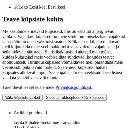
Eesti keel
Teave küpsiste kohta
Me kasutame erinevaid küpsiseid, mis on esitatud alljärgnevas
valikus. Vajalikud küpsised on meie saidi toimimiseks hädavajalikud
ja seetõttu on need vaikimisi seatud. Kõik teised küpsised aitavad
meil kujundada meie veebipakkumist vastavalt teie vajadustele ja
seda pidevalt täiustada. Statistikaküpsised aitavad meil mõista,
kuidas külastajad meie veebisaidiga suhtlevad, kogudes teavet
anonüümselt. Turundusküpsised võimaldavad meil parandada meie
veebisaidil pakutavaid tooteid. Saate neid küpsiseid hallata,
klõpsates alloleval nupul. Saate igal ajal meie veebisaidil seadistusi
vaadata ja neid vastavalt muuta.
Täiendavat teavet leiate meie
Privaatsuspoliitikast
.
Näita küpsiste valikut
Sisesta - aktsepteeri kõik küpsised
Artiklid puuduvad
tasuta kohaletoimetamine
Laevandus
0,00 €
Kokku