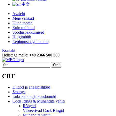
中文
Avaleht
Meie valikud
Uued tooted
Enimmüüdud
Sooduspakkumised
Hulgimüük
Lepingust taganemine
Kontakt
Helistage meile:
+49 2366 500 500
Otsi
CBT
Dildod ja anaalpistikud
Sextoys
Lubrikandid ja kondoomid
Cock Rings & Munandite veniti
Rõngad
Vibreerivad Cock Ringid
Munandite veniti