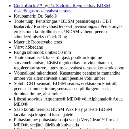
CockoLocko™ by Dr. Sado® - Reguleeritav BDSM
riistarõngas roostevabast terasest
Kaubamärk: Dr. Sado®
Toote tüüp: Penisrõngas / BDSM peenisrõngas / CBT
lisatarvik / Roostevabast terasest peenisrõngas / Penisrõngas
erektsiooni kontrollimiseks / BDSM vahend peenise
stimuleerimiseks / Cock Ring
Materjal: Roostevaba teras
Värv: hõbedane
Rõnga läbimõõt: umbes 50 mm
Toote omadused: kaks rõngast, poolkuu kujuline
survemehhanism, käsitsi reguleeritav kruvimehhanism,
reguleeritav surve, tugev roostevabast terasest konstruktsioon
Võimalikud rakendused: Kasutamine peenise ja munandite
ümber või alternatiivselt ainult peenise võlli ümber
Sobib: CBT-seansid, BDSM-seanss, erektsiooni kontroll,
peenise stimuleerimine, sensuaalsed piirikogemused,
domineerimine, alistumine
Libesti soovitus: Aquameo® MEO® või Alphamale® Aqua
MEO®
Saab kombineerida: BDSM Wax Play ja teiste BDSM
tarvikutega kogenud kasutajatele
Puhastamine: puhastada sooja vee ja VeryClean™ firmalt
MEO®, seejärel täielikult kuivatada