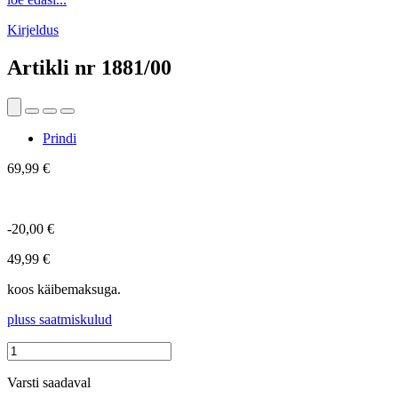
Kirjeldus
Artikli nr
1881/00
Prindi
69,99 €
-20,00 €
49,99 €
koos käibemaksuga.
pluss saatmiskulud
Varsti saadaval