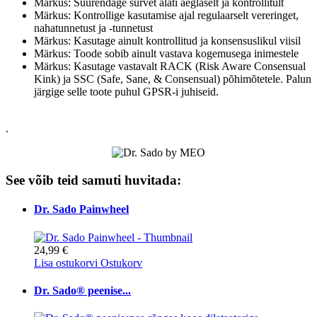
Märkus: Suurendage survet alati aeglaselt ja kontrollitult
Märkus: Kontrollige kasutamise ajal regulaarselt vereringet,
nahatunnetust ja -tunnetust
Märkus: Kasutage ainult kontrollitud ja konsensuslikul viisil
Märkus: Toode sobib ainult vastava kogemusega inimestele
Märkus: Kasutage vastavalt RACK (Risk Aware Consensual
Kink) ja SSC (Safe, Sane, & Consensual) põhimõtetele. Palun
järgige selle toote puhul GPSR-i juhiseid.
.
See võib teid samuti huvitada:
Dr. Sado Painwheel
24,99 €
Lisa ostukorvi
Ostukorv
Dr. Sado® peenise...