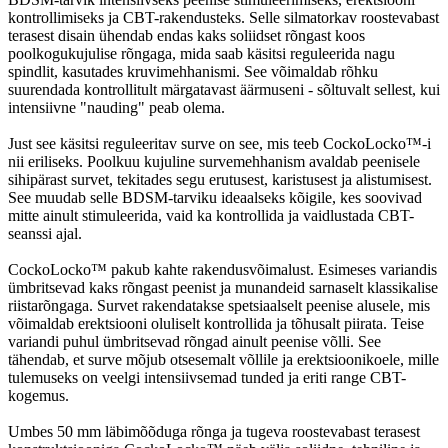
kontrollimiseks ja CBT-rakendusteks. Selle silmatorkav roostevabast
terasest disain ühendab endas kaks soliidset rõngast koos
poolkogukujulise rõngaga, mida saab käsitsi reguleerida nagu
spindlit, kasutades kruvimehhanismi. See võimaldab rõhku
suurendada kontrollitult märgatavast äärmuseni - sõltuvalt sellest, kui
intensiivne "nauding" peab olema.
Just see käsitsi reguleeritav surve on see, mis teeb CockoLocko™-i
nii eriliseks. Poolkuu kujuline survemehhanism avaldab peenisele
sihipärast survet, tekitades segu erutusest, karistusest ja alistumisest.
See muudab selle BDSM-tarviku ideaalseks kõigile, kes soovivad
mitte ainult stimuleerida, vaid ka kontrollida ja vaidlustada CBT-
seanssi ajal.
CockoLocko™ pakub kahte rakendusvõimalust. Esimeses variandis
ümbritsevad kaks rõngast peenist ja munandeid sarnaselt klassikalise
riistarõngaga. Survet rakendatakse spetsiaalselt peenise alusele, mis
võimaldab erektsiooni oluliselt kontrollida ja tõhusalt piirata. Teise
variandi puhul ümbritsevad rõngad ainult peenise võlli. See
tähendab, et surve mõjub otsesemalt võllile ja erektsioonikoele, mille
tulemuseks on veelgi intensiivsemad tunded ja eriti range CBT-
kogemus.
Umbes 50 mm läbimõõduga rõnga ja tugeva roostevabast terasest