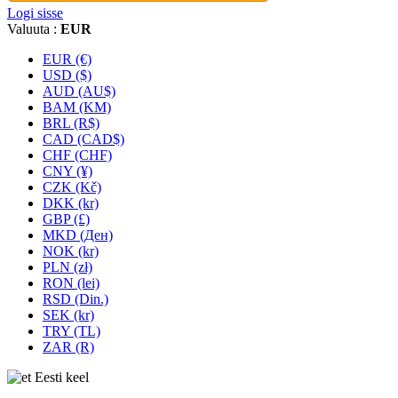
Logi sisse
Valuuta :
EUR
EUR (€)
USD ($)
AUD (AU$)
BAM (KM)
BRL (R$)
CAD (CAD$)
CHF (CHF)
CNY (¥)
CZK (Kč)
DKK (kr)
GBP (£)
MKD (Ден)
NOK (kr)
PLN (zł)
RON (lei)
RSD (Din.)
SEK (kr)
TRY (TL)
ZAR (R)
Eesti keel