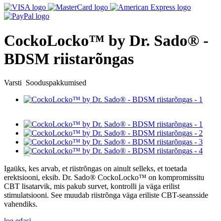
CockoLocko™ by Dr. Sado® -
BDSM riistarõngas
Varsti
Sooduspakkumised
Igaüks, kes arvab, et riistrõngas on ainult selleks, et toetada
erektsiooni, eksib. Dr. Sado® CockoLocko™ on kompromissitu
CBT lisatarvik, mis pakub survet, kontrolli ja väga erilist
stimulatsiooni. See muudab riistrõnga väga eriliste CBT-seansside
vahendiks.
loe edasi...