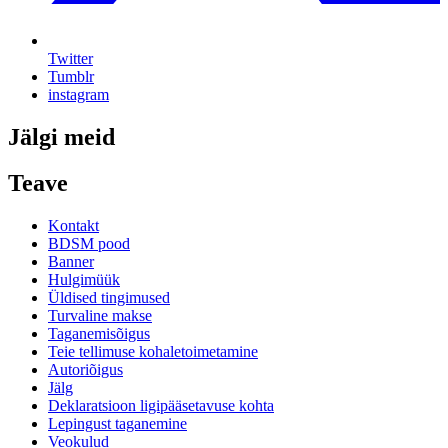
Twitter
Tumblr
instagram
Jälgi meid
Teave
Kontakt
BDSM pood
Banner
Hulgimüük
Üldised tingimused
Turvaline makse
Taganemisõigus
Teie tellimuse kohaletoimetamine
Autoriõigus
Jälg
Deklaratsioon ligipääsetavuse kohta
Lepingust taganemine
Veokulud