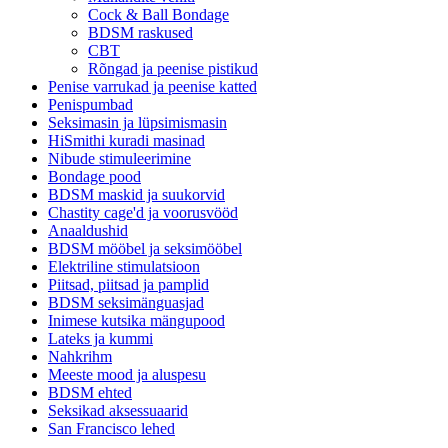
Cock & Ball Bondage
BDSM raskused
CBT
Rõngad ja peenise pistikud
Penise varrukad ja peenise katted
Penispumbad
Seksimasin ja lüpsimismasin
HiSmithi kuradi masinad
Nibude stimuleerimine
Bondage pood
BDSM maskid ja suukorvid
Chastity cage'd ja voorusvööd
Anaaldushid
BDSM mööbel ja seksimööbel
Elektriline stimulatsioon
Piitsad, piitsad ja pamplid
BDSM seksimänguasjad
Inimese kutsika mängupood
Lateks ja kummi
Nahkrihm
Meeste mood ja aluspesu
BDSM ehted
Seksikad aksessuaarid
San Francisco lehed