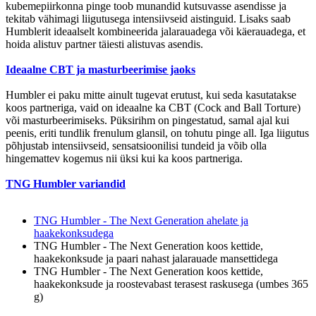
kubemepiirkonna pinge toob munandid kutsuvasse asendisse ja
tekitab vähimagi liigutusega intensiivseid aistinguid. Lisaks saab
Humblerit ideaalselt kombineerida jalarauadega või käerauadega, et
hoida alistuv partner täiesti alistuvas asendis.
Ideaalne CBT ja masturbeerimise jaoks
Humbler ei paku mitte ainult tugevat erutust, kui seda kasutatakse
koos partneriga, vaid on ideaalne ka CBT (Cock and Ball Torture)
või masturbeerimiseks. Püksirihm on pingestatud, samal ajal kui
peenis, eriti tundlik frenulum glansil, on tohutu pinge all. Iga liigutus
põhjustab intensiivseid, sensatsioonilisi tundeid ja võib olla
hingemattev kogemus nii üksi kui ka koos partneriga.
TNG Humbler variandid
TNG Humbler - The Next Generation ahelate ja
haakekonksudega
TNG Humbler - The Next Generation koos kettide,
haakekonksude ja paari nahast jalarauade mansettidega
TNG Humbler - The Next Generation koos kettide,
haakekonksude ja roostevabast terasest raskusega (umbes 365
g)