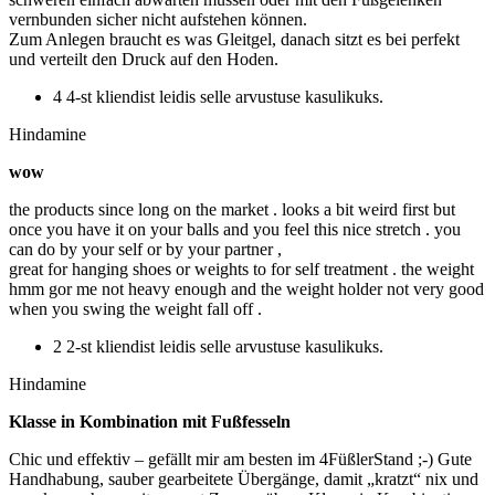
vernbunden sicher nicht aufstehen können.
Zum Anlegen braucht es was Gleitgel, danach sitzt es bei perfekt
und verteilt den Druck auf den Hoden.
4 4-st kliendist leidis selle arvustuse kasulikuks.
Hindamine
wow
the products since long on the market . looks a bit weird first but
once you have it on your balls and you feel this nice stretch . you
can do by your self or by your partner ,
great for hanging shoes or weights to for self treatment . the weight
hmm gor me not heavy enough and the weight holder not very good
when you swing the weight fall off .
2 2-st kliendist leidis selle arvustuse kasulikuks.
Hindamine
Klasse in Kombination mit Fußfesseln
Chic und effektiv – gefällt mir am besten im 4FüßlerStand ;-) Gute
Handhabung, sauber gearbeitete Übergänge, damit „kratzt“ nix und