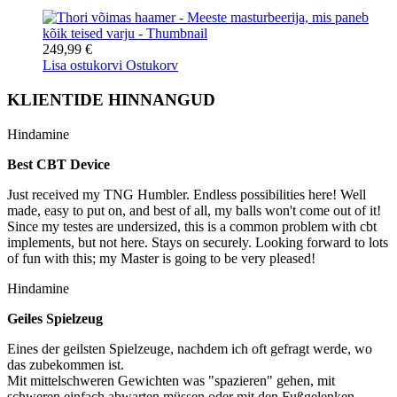
249,99 €
Lisa ostukorvi
Ostukorv
KLIENTIDE HINNANGUD
Hindamine
Best CBT Device
Just received my TNG Humbler. Endless possibilities here! Well
made, easy to put on, and best of all, my balls won't come out of it!
Since my testes are undersized, this is a common problem with cbt
implements, but not here. Stays on securely. Looking forward to lots
of fun with this; my Master is going to be very pleased!
Hindamine
Geiles Spielzeug
Eines der geilsten Spielzeuge, nachdem ich oft gefragt werde, wo
das zubekommen ist.
Mit mittelschweren Gewichten was "spazieren" gehen, mit
schweren einfach abwarten müssen oder mit den Fußgelenken