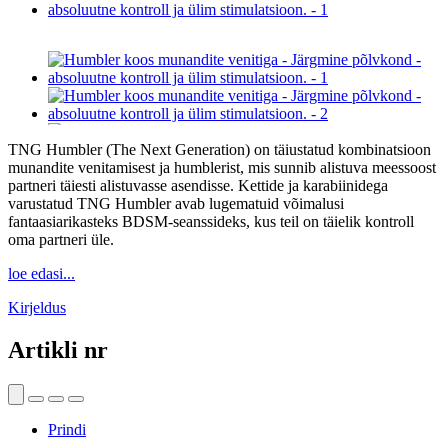
TNG Humbler (The Next Generation) on täiustatud kombinatsioon
munandite venitamisest ja humblerist, mis sunnib alistuva meessoost
partneri täiesti alistuvasse asendisse. Kettide ja karabiinidega
varustatud TNG Humbler avab lugematuid võimalusi
fantaasiarikasteks BDSM-seanssideks, kus teil on täielik kontroll
oma partneri üle.
loe edasi...
Kirjeldus
Artikli nr
Prindi