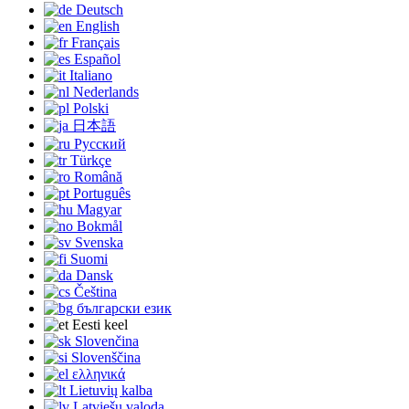
Deutsch
English
Français
Español
Italiano
Nederlands
Polski
日本語
Русский
Türkçe
Română
Português
Magyar
Bokmål
Svenska
Suomi
Dansk
Čeština
български език
Eesti keel
Slovenčina
Slovenščina
ελληνικά
Lietuvių kalba
Latviešu valoda