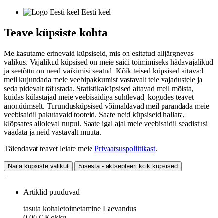
Eesti keel
Teave küpsiste kohta
Me kasutame erinevaid küpsiseid, mis on esitatud alljärgnevas
valikus. Vajalikud küpsised on meie saidi toimimiseks hädavajalikud
ja seetõttu on need vaikimisi seatud. Kõik teised küpsised aitavad
meil kujundada meie veebipakkumist vastavalt teie vajadustele ja
seda pidevalt täiustada. Statistikaküpsised aitavad meil mõista,
kuidas külastajad meie veebisaidiga suhtlevad, kogudes teavet
anonüümselt. Turundusküpsised võimaldavad meil parandada meie
veebisaidil pakutavaid tooteid. Saate neid küpsiseid hallata,
klõpsates alloleval nupul. Saate igal ajal meie veebisaidil seadistusi
vaadata ja neid vastavalt muuta.
Täiendavat teavet leiate meie
Privaatsuspoliitikast
.
Näita küpsiste valikut
Sisesta - aktsepteeri kõik küpsised
Artiklid puuduvad
tasuta kohaletoimetamine
Laevandus
0,00 €
Kokku