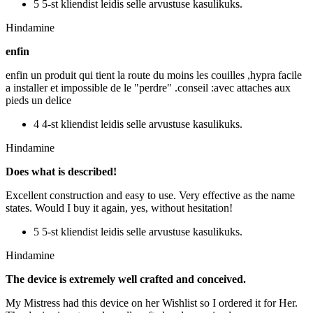
5 5-st kliendist leidis selle arvustuse kasulikuks.
Hindamine
enfin
enfin un produit qui tient la route du moins les couilles ,hypra facile
a installer et impossible de le "perdre" .conseil :avec attaches aux
pieds un delice
4 4-st kliendist leidis selle arvustuse kasulikuks.
Hindamine
Does what is described!
Excellent construction and easy to use. Very effective as the name
states. Would I buy it again, yes, without hesitation!
5 5-st kliendist leidis selle arvustuse kasulikuks.
Hindamine
The device is extremely well crafted and conceived.
My Mistress had this device on her Wishlist so I ordered it for Her.