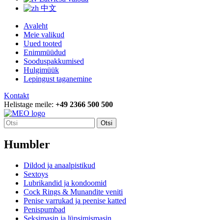
中文
Avaleht
Meie valikud
Uued tooted
Enimmüüdud
Sooduspakkumised
Hulgimüük
Lepingust taganemine
Kontakt
Helistage meile:
+49 2366 500 500
Otsi
Humbler
Dildod ja anaalpistikud
Sextoys
Lubrikandid ja kondoomid
Cock Rings & Munandite veniti
Penise varrukad ja peenise katted
Penispumbad
Seksimasin ja lüpsimismasin