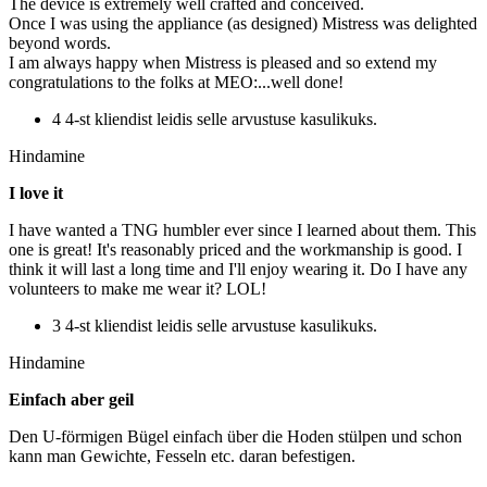
The device is extremely well crafted and conceived.
Once I was using the appliance (as designed) Mistress was delighted
beyond words.
I am always happy when Mistress is pleased and so extend my
congratulations to the folks at MEO:...well done!
4 4-st kliendist leidis selle arvustuse kasulikuks.
Hindamine
I love it
I have wanted a TNG humbler ever since I learned about them. This
one is great! It's reasonably priced and the workmanship is good. I
think it will last a long time and I'll enjoy wearing it. Do I have any
volunteers to make me wear it? LOL!
3 4-st kliendist leidis selle arvustuse kasulikuks.
Hindamine
Einfach aber geil
Den U-förmigen Bügel einfach über die Hoden stülpen und schon
kann man Gewichte, Fesseln etc. daran befestigen.