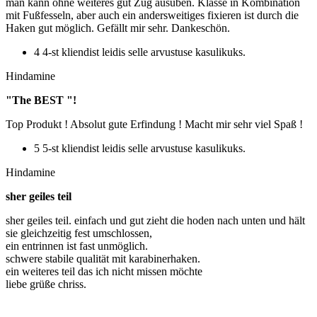
man kann ohne weiteres gut Zug ausüben. Klasse in Kombination
mit Fußfesseln, aber auch ein andersweitiges fixieren ist durch die
Haken gut möglich. Gefällt mir sehr. Dankeschön.
4 4-st kliendist leidis selle arvustuse kasulikuks.
Hindamine
"The BEST "!
Top Produkt ! Absolut gute Erfindung ! Macht mir sehr viel Spaß !
5 5-st kliendist leidis selle arvustuse kasulikuks.
Hindamine
sher geiles teil
sher geiles teil. einfach und gut zieht die hoden nach unten und hält
sie gleichzeitig fest umschlossen,
ein entrinnen ist fast unmöglich.
schwere stabile qualität mit karabinerhaken.
ein weiteres teil das ich nicht missen möchte
liebe grüße chriss.