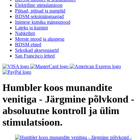
Elektriline stimulatsioon
Piitsad, piitsad ja pamplid
BDSM seksimänguasjad
Inimese kutsika mängupood
Lateks ja kummi
Nahkrihm
Meeste mood ja aluspesu
BDSM ehted
Seksikad aksessuaarid
San Francisco lehed
Humbler koos munandite
venitiga - Järgmine põlvkond -
absoluutne kontroll ja ülim
stimulatsioon.