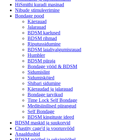
HiSmithi kuradi masinad
Nibude stimuleerimine
Bondage pood
Käerauad
Jalarauad
BDSM kaelused
BDSM rihmad
Riputussidumine
BDSM laialivalgumisrauad
Humbler
BDSM piiraja
Bondage vööd & BDSM
Sidumislint
Sidumisköied
Shibari sidumine
Käeraudad ja jalarauad
Bondage tarvikud
Time Lock Self Bondage
Meditsiinilised piirangud
Self Bondage
BDSM kingituste ideed
BDSM maskid ja suukorvid
Chastity cage'd ja voorusvööd
Anaaldushid
BDSM mööbel ja seksimööbel