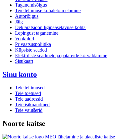
Taganemisõigus
Teie tellimuse kohaletoimetamine
Autoriõigus
Jälg
Deklaratsioon ligipääsetavuse kohta
Lepingust taganemine
Veokulud
Privaatsuspoliitika
Küpsiste seaded
Elektriliste seadmete ja patareide kõrvaldamine
Sisukaart
Sinu konto
Teie tellimused
Teie toetused
Teie aadressid
Teie isikuandmed
Teie vautšerid
Noorte kaitse
MEO lähetamine ja alaealiste kaitse