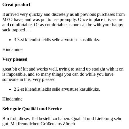
Great product
It arrived very quickly and discretely as all previous purchases from
MEO have, and was put to use promptly. Once in place it is secure
and comfortable. Or as comfortable as one can be with your happy
sack trapped ....
3 3-st kliendist leidis selle arvustuse kasulikuks.
Hindamine
Very pleased
great bit of kit and works well, trying to stand up straight with it on
is impossible, and so many things you can do while you have
someone in this, very pleased
2 2-st kliendist leidis selle arvustuse kasulikuks.
Hindamine
Sehr gute Qualität und Service
Bin froh dieses Teil bestellt zu haben. Qualität und Lieferung sehr
gut. Mit freundlchen Grüßen aus Zürich.