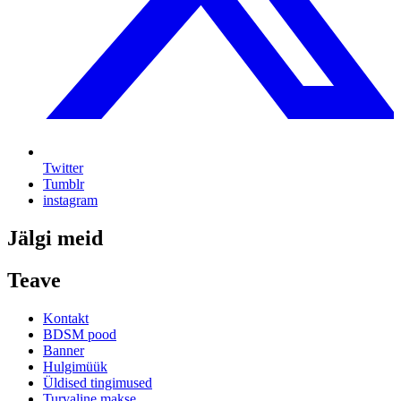
Twitter
Tumblr
instagram
Jälgi meid
Teave
Kontakt
BDSM pood
Banner
Hulgimüük
Üldised tingimused
Turvaline makse