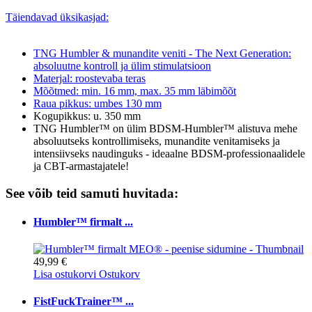
Täiendavad üksikasjad:
TNG Humbler & munandite veniti - The Next Generation:
absoluutne kontroll ja ülim stimulatsioon
Materjal: roostevaba teras
Mõõtmed: min. 16 mm, max. 35 mm läbimõõt
Raua pikkus: umbes 130 mm
Kogupikkus: u. 350 mm
TNG Humbler™ on ülim BDSM-Humbler™ alistuva mehe
absoluutseks kontrollimiseks, munandite venitamiseks ja
intensiivseks naudinguks - ideaalne BDSM-professionaalidele
ja CBT-armastajatele!
See võib teid samuti huvitada:
Humbler™ firmalt ...
49,99 €
Lisa ostukorvi
Ostukorv
FistFuckTrainer™ ...