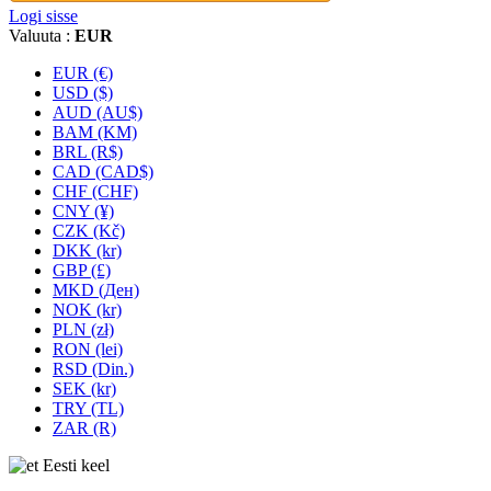
Logi sisse
Valuuta :
EUR
EUR (€)
USD ($)
AUD (AU$)
BAM (KM)
BRL (R$)
CAD (CAD$)
CHF (CHF)
CNY (¥)
CZK (Kč)
DKK (kr)
GBP (£)
MKD (Ден)
NOK (kr)
PLN (zł)
RON (lei)
RSD (Din.)
SEK (kr)
TRY (TL)
ZAR (R)
Eesti keel