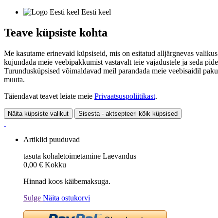
Eesti keel
Teave küpsiste kohta
Me kasutame erinevaid küpsiseid, mis on esitatud alljärgnevas valikus
kujundada meie veebipakkumist vastavalt teie vajadustele ja seda pide
Turundusküpsised võimaldavad meil parandada meie veebisaidil pakutavai
muuta.
Täiendavat teavet leiate meie
Privaatsuspoliitikast
.
Näita küpsiste valikut
Sisesta - aktsepteeri kõik küpsised
Artiklid puuduvad
tasuta kohaletoimetamine
Laevandus
0,00 €
Kokku
Hinnad koos käibemaksuga.
Sulge
Näita ostukorvi