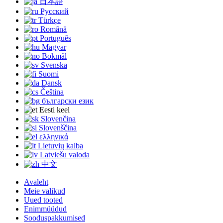
日本語
Русский
Türkçe
Română
Português
Magyar
Bokmål
Svenska
Suomi
Dansk
Čeština
български език
Eesti keel
Slovenčina
Slovenščina
ελληνικά
Lietuvių kalba
Latviešu valoda
中文
Avaleht
Meie valikud
Uued tooted
Enimmüüdud
Sooduspakkumised