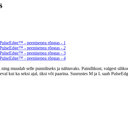
s
 muudab selle punniliseks ja nähtavaks. Paindlikust, valgest silikoo
päeval kui ka seksi ajal, üksi või paarina. Suurustes M ja L saab PulseEd