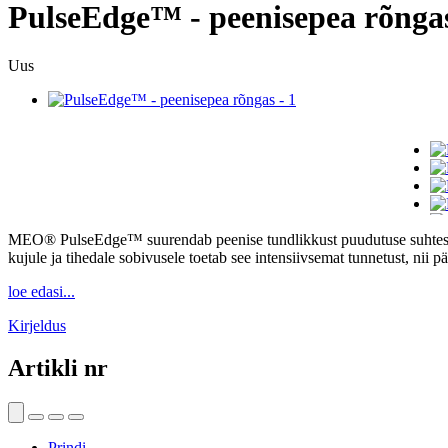
PulseEdge™ - peenisepea rõnga
Uus
MEO® PulseEdge™ suurendab peenise tundlikkust puudutuse suhtes ning
kujule ja tihedale sobivusele toetab see intensiivsemat tunnetust, nii 
loe edasi...
Kirjeldus
Artikli nr
Prindi