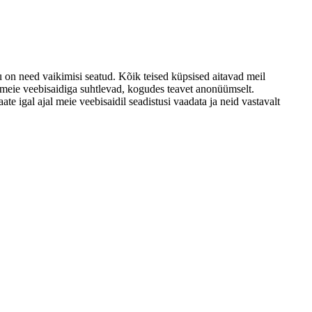
u on need vaikimisi seatud. Kõik teised küpsised aitavad meil
d meie veebisaidiga suhtlevad, kogudes teavet anonüümselt.
e igal ajal meie veebisaidil seadistusi vaadata ja neid vastavalt