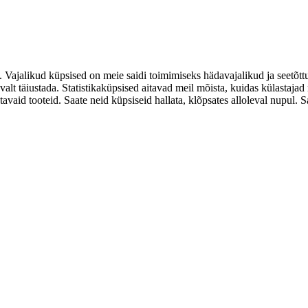
. Vajalikud küpsised on meie saidi toimimiseks hädavajalikud ja seetõtt
valt täiustada. Statistikaküpsised aitavad meil mõista, kuidas külastaja
d tooteid. Saate neid küpsiseid hallata, klõpsates alloleval nupul. Saat