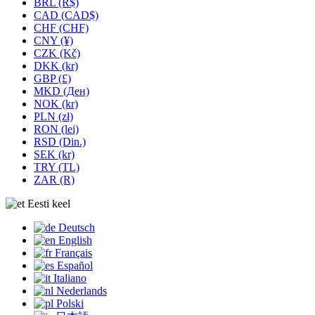
BRL (R$)
CAD (CAD$)
CHF (CHF)
CNY (¥)
CZK (Kč)
DKK (kr)
GBP (£)
MKD (Ден)
NOK (kr)
PLN (zł)
RON (lei)
RSD (Din.)
SEK (kr)
TRY (TL)
ZAR (R)
Eesti keel
Deutsch
English
Français
Español
Italiano
Nederlands
Polski