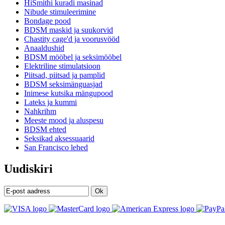
HiSmithi kuradi masinad
Nibude stimuleerimine
Bondage pood
BDSM maskid ja suukorvid
Chastity cage'd ja voorusvööd
Anaaldushid
BDSM mööbel ja seksimööbel
Elektriline stimulatsioon
Piitsad, piitsad ja pamplid
BDSM seksimänguasjad
Inimese kutsika mängupood
Lateks ja kummi
Nahkrihm
Meeste mood ja aluspesu
BDSM ehted
Seksikad aksessuaarid
San Francisco lehed
Uudiskiri
Ok