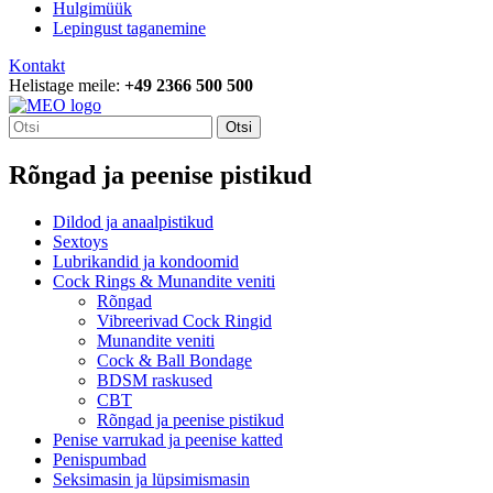
Hulgimüük
Lepingust taganemine
Kontakt
Helistage meile:
+49 2366 500 500
Otsi
Rõngad ja peenise pistikud
Dildod ja anaalpistikud
Sextoys
Lubrikandid ja kondoomid
Cock Rings & Munandite veniti
Rõngad
Vibreerivad Cock Ringid
Munandite veniti
Cock & Ball Bondage
BDSM raskused
CBT
Rõngad ja peenise pistikud
Penise varrukad ja peenise katted
Penispumbad
Seksimasin ja lüpsimismasin