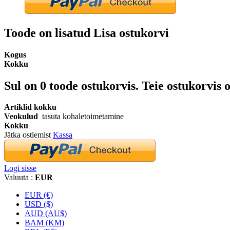
Toode on lisatud Lisa ostukorvi
Kogus
Kokku
Sul on
0
toode ostukorvis.
Teie ostukorvis o
Artiklid kokku
Veokulud
tasuta kohaletoimetamine
Kokku
Jätka ostlemist
Kassa
Logi sisse
Valuuta :
EUR
EUR (€)
USD ($)
AUD (AU$)
BAM (KM)