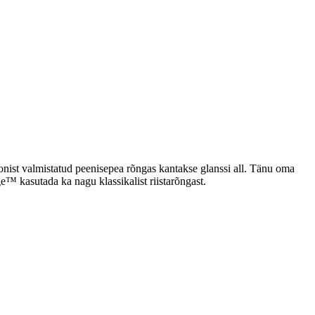
nist valmistatud peenisepea rõngas kantakse glanssi all. Tänu oma
ge™ kasutada ka nagu klassikalist riistarõngast.