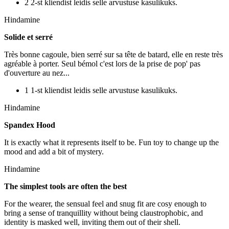
2 2-st kliendist leidis selle arvustuse kasulikuks.
Hindamine
Solide et serré
Très bonne cagoule, bien serré sur sa tête de batard, elle en reste très
agréable à porter. Seul bémol c'est lors de la prise de pop' pas
d'ouverture au nez...
1 1-st kliendist leidis selle arvustuse kasulikuks.
Hindamine
Spandex Hood
It is exactly what it represents itself to be. Fun toy to change up the
mood and add a bit of mystery.
Hindamine
The simplest tools are often the best
For the wearer, the sensual feel and snug fit are cosy enough to
bring a sense of tranquillity without being claustrophobic, and
identity is masked well, inviting them out of their shell.