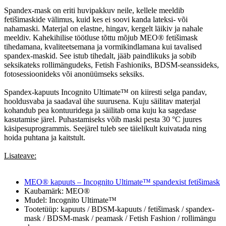
Spandex-mask on eriti huvipakkuv neile, kellele meeldib
fetišimaskide välimus, kuid kes ei soovi kanda lateksi- või
nahamaski. Materjal on elastne, hingav, kergelt läikiv ja nahale
meeldiv. Kahekihilise töötluse tõttu mõjub MEO® fetišimask
tihedamana, kvaliteetsemana ja vormikindlamana kui tavalised
spandex-maskid. See istub tihedalt, jääb paindlikuks ja sobib
seksikateks rollimängudeks, Fetish Fashioniks, BDSM-seanssideks,
fotosessioonideks või anonüümseks seksiks.
Spandex-kapuuts Incognito Ultimate™ on kiiresti selga pandav,
hooldusvaba ja saadaval ühe suurusena. Kuju säilitav materjal
kohandub pea kontuuridega ja säilitab oma kuju ka sagedase
kasutamise järel. Puhastamiseks võib maski pesta 30 °C juures
käsipesuprogrammis. Seejärel tuleb see täielikult kuivatada ning
hoida puhtana ja kaitstult.
Lisateave:
MEO® kapuuts – Incognito Ultimate™ spandexist fetišimask
Kaubamärk: MEO®
Mudel: Incognito Ultimate™
Tootetüüp: kapuuts / BDSM-kapuuts / fetišimask / spandex-
mask / BDSM-mask / peamask / Fetish Fashion / rollimängu