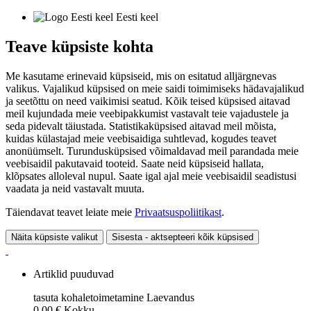
Eesti keel
Teave küpsiste kohta
Me kasutame erinevaid küpsiseid, mis on esitatud alljärgnevas
valikus. Vajalikud küpsised on meie saidi toimimiseks hädavajalikud
ja seetõttu on need vaikimisi seatud. Kõik teised küpsised aitavad
meil kujundada meie veebipakkumist vastavalt teie vajadustele ja
seda pidevalt täiustada. Statistikaküpsised aitavad meil mõista,
kuidas külastajad meie veebisaidiga suhtlevad, kogudes teavet
anonüümselt. Turundusküpsised võimaldavad meil parandada meie
veebisaidil pakutavaid tooteid. Saate neid küpsiseid hallata,
klõpsates alloleval nupul. Saate igal ajal meie veebisaidil seadistusi
vaadata ja neid vastavalt muuta.
Täiendavat teavet leiate meie
Privaatsuspoliitikast
.
Näita küpsiste valikut
Sisesta - aktsepteeri kõik küpsised
Artiklid puuduvad
tasuta kohaletoimetamine
Laevandus
0,00 €
Kokku