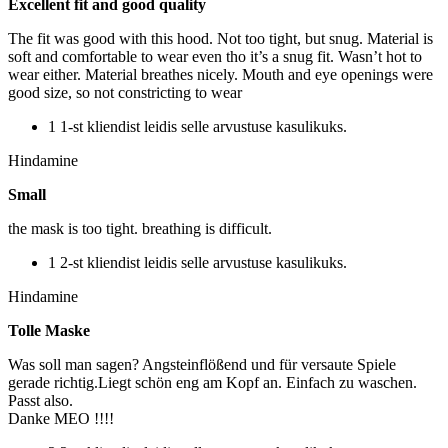
Excellent fit and good quality
The fit was good with this hood. Not too tight, but snug. Material is
soft and comfortable to wear even tho it’s a snug fit. Wasn’t hot to
wear either. Material breathes nicely. Mouth and eye openings were
good size, so not constricting to wear
1 1-st kliendist leidis selle arvustuse kasulikuks.
Hindamine
Small
the mask is too tight. breathing is difficult.
1 2-st kliendist leidis selle arvustuse kasulikuks.
Hindamine
Tolle Maske
Was soll man sagen? Angsteinflößend und für versaute Spiele
gerade richtig.Liegt schön eng am Kopf an. Einfach zu waschen.
Passt also.
Danke MEO !!!!