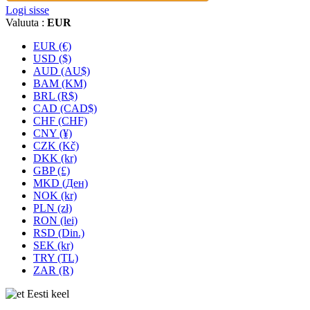
Logi sisse
Valuuta :
EUR
EUR (€)
USD ($)
AUD (AU$)
BAM (KM)
BRL (R$)
CAD (CAD$)
CHF (CHF)
CNY (¥)
CZK (Kč)
DKK (kr)
GBP (£)
MKD (Ден)
NOK (kr)
PLN (zł)
RON (lei)
RSD (Din.)
SEK (kr)
TRY (TL)
ZAR (R)
Eesti keel