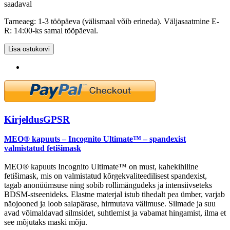
saadaval
Tarneaeg: 1-3 tööpäeva (välismaal võib erineda). Väljasaatmine E-
R: 14:00-ks samal tööpäeval.
Lisa ostukorvi
Kirjeldus
GPSR
MEO® kapuuts – Incognito Ultimate™ – spandexist
valmistatud fetišimask
MEO® kapuuts Incognito Ultimate™ on must, kahekihiline
fetišimask, mis on valmistatud kõrgekvaliteedilisest spandexist,
tagab anonüümsuse ning sobib rollimängudeks ja intensiivseteks
BDSM-stseenideks. Elastne materjal istub tihedalt pea ümber, varjab
näojooned ja loob salapärase, hirmutava välimuse. Silmade ja suu
avad võimaldavad silmsidet, suhtlemist ja vabamat hingamist, ilma et
see mõjutaks maski mõju.