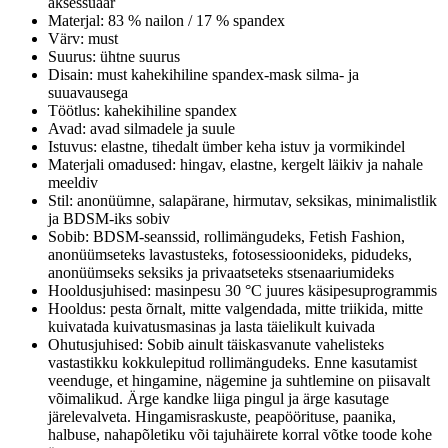
aksessuaar
Materjal: 83 % nailon / 17 % spandex
Värv: must
Suurus: ühtne suurus
Disain: must kahekihiline spandex-mask silma- ja
suuavausega
Töötlus: kahekihiline spandex
Avad: avad silmadele ja suule
Istuvus: elastne, tihedalt ümber keha istuv ja vormikindel
Materjali omadused: hingav, elastne, kergelt läikiv ja nahale
meeldiv
Stil: anonüümne, salapärane, hirmutav, seksikas, minimalistlik
ja BDSM-iks sobiv
Sobib: BDSM-seanssid, rollimängudeks, Fetish Fashion,
anonüümseteks lavastusteks, fotosessioonideks, pidudeks,
anonüümseks seksiks ja privaatseteks stsenaariumideks
Hooldusjuhised: masinpesu 30 °C juures käsipesuprogrammis
Hooldus: pesta õrnalt, mitte valgendada, mitte triikida, mitte
kuivatada kuivatusmasinas ja lasta täielikult kuivada
Ohutusjuhised: Sobib ainult täiskasvanute vahelisteks
vastastikku kokkulepitud rollimängudeks. Enne kasutamist
veenduge, et hingamine, nägemine ja suhtlemine on piisavalt
võimalikud. Ärge kandke liiga pingul ja ärge kasutage
järelevalveta. Hingamisraskuste, peapöörituse, paanika,
halbuse, nahapõletiku või tajuhäirete korral võtke toode kohe