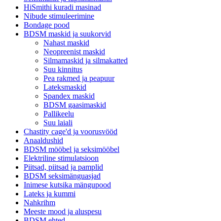
HiSmithi kuradi masinad
Nibude stimuleerimine
Bondage pood
BDSM maskid ja suukorvid
Nahast maskid
Neopreenist maskid
Silmamaskid ja silmakatted
Suu kinnitus
Pea rakmed ja peapuur
Lateksmaskid
Spandex maskid
BDSM gaasimaskid
Pallikeelu
Suu laiali
Chastity cage'd ja voorusvööd
Anaaldushid
BDSM mööbel ja seksimööbel
Elektriline stimulatsioon
Piitsad, piitsad ja pamplid
BDSM seksimänguasjad
Inimese kutsika mängupood
Lateks ja kummi
Nahkrihm
Meeste mood ja aluspesu
BDSM ehted