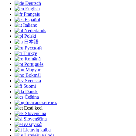
Deutsch
English
Français
Español
Italiano
Nederlands
Polski
日本語
Русский
Türkçe
Română
Português
Magyar
Bokmål
Svenska
Suomi
Dansk
Čeština
български език
Eesti keel
Slovenčina
Slovenščina
ελληνικά
Lietuvių kalba
Latviešu valoda