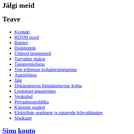
Jälgi meid
Teave
Kontakt
BDSM pood
Banner
Hulgimüük
Üldised tingimused
Turvaline makse
Taganemisõigus
Teie tellimuse kohaletoimetamine
Autoriõigus
Jälg
Deklaratsioon ligipääsetavuse kohta
Lepingust taganemine
Veokulud
Privaatsuspoliitika
Küpsiste seaded
Elektriliste seadmete ja patareide kõrvaldamine
Sisukaart
Sinu konto