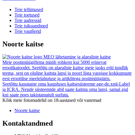
Teie tellimused
Teie toetused
Teie aadressid
Teie isikuandmed
Teie vautšerid
Noorte kaitse
MEO lähetamine ja alaealiste kaitse
Meie postimüügifirma müüb rohkem kui 5000 erinevat
erootikatoodet. Seetõttu on alaealiste kaitse meie jaoks eriti tundlik
teema, sest on oluline kaitsta lapsi ja noori liiga varajase kokkupuute
eest erootilise meelelahutuse ja artiklitega postimüügiäris.
Seetõttu kasutame oma kaupluses kaitsesüsteeme age-de.xml-Label
ja ICRA. Nende süsteemide abil saate kaitsta oma lapsi, samal ajal
kui saate poes takistamatult surfata.
Kõik meie fotomudelid on 18-aastased või vanemad
Noorte kaitse
Kontaktandmed