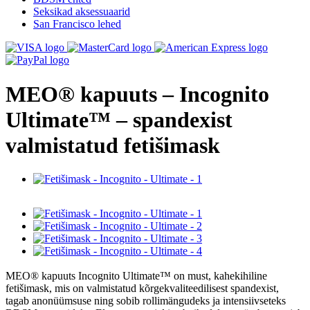
Seksikad aksessuaarid
San Francisco lehed
MEO® kapuuts – Incognito
Ultimate™ – spandexist
valmistatud fetišimask
MEO® kapuuts Incognito Ultimate™ on must, kahekihiline
fetišimask, mis on valmistatud kõrgekvaliteedilisest spandexist,
tagab anonüümsuse ning sobib rollimängudeks ja intensiivseteks