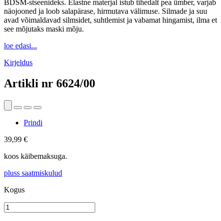
BDSM-stseenideks. Elastne materjal istub tihedalt pea ümber, varjab
näojooned ja loob salapärase, hirmutava välimuse. Silmade ja suu
avad võimaldavad silmsidet, suhtlemist ja vabamat hingamist, ilma et
see mõjutaks maski mõju.
loe edasi...
Kirjeldus
Artikli nr
6624/00
Prindi
39,99 €
koos käibemaksuga.
pluss saatmiskulud
Kogus