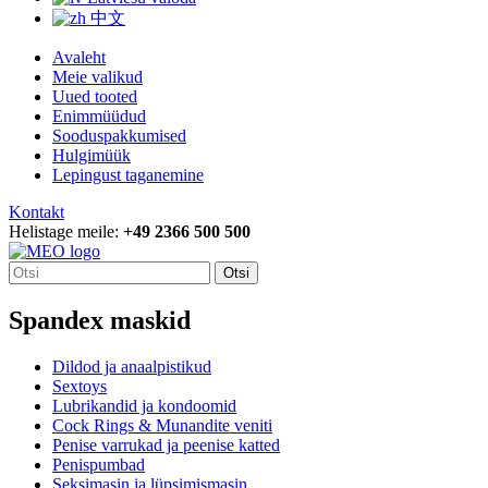
中文
Avaleht
Meie valikud
Uued tooted
Enimmüüdud
Sooduspakkumised
Hulgimüük
Lepingust taganemine
Kontakt
Helistage meile:
+49 2366 500 500
Otsi
Spandex maskid
Dildod ja anaalpistikud
Sextoys
Lubrikandid ja kondoomid
Cock Rings & Munandite veniti
Penise varrukad ja peenise katted
Penispumbad
Seksimasin ja lüpsimismasin