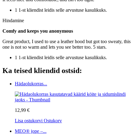
1 1-st kliendist leidis selle arvustuse kasulikuks.
Hindamine
Comfy and keeps you anonymous
Great product, I used to use a leather hood but got too sweaty, this
one is not so warm and lets you see better too. 5 stars.
1 1-st kliendist leidis selle arvustuse kasulikuks.
Ka teised kliendid ostsid:
Hädaolukorras...
12,99 €
Lisa ostukorvi
Ostukorv
MEO® jope –...