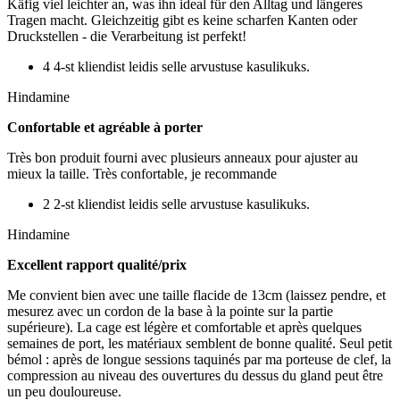
Käfig viel leichter an, was ihn ideal für den Alltag und längeres
Tragen macht. Gleichzeitig gibt es keine scharfen Kanten oder
Druckstellen - die Verarbeitung ist perfekt!
4 4-st kliendist leidis selle arvustuse kasulikuks.
Hindamine
Confortable et agréable à porter
Très bon produit fourni avec plusieurs anneaux pour ajuster au
mieux la taille. Très confortable, je recommande
2 2-st kliendist leidis selle arvustuse kasulikuks.
Hindamine
Excellent rapport qualité/prix
Me convient bien avec une taille flacide de 13cm (laissez pendre, et
mesurez avec un cordon de la base à la pointe sur la partie
supérieure). La cage est légère et comfortable et après quelques
semaines de port, les matériaux semblent de bonne qualité. Seul petit
bémol : après de longue sessions taquinés par ma porteuse de clef, la
compression au niveau des ouvertures du dessus du gland peut être
un peu douloureuse.