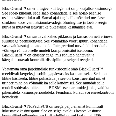
BlackGuard™ on eriti tugev, kui tegemist on pikaajalise kasinusega.
See sobib kindlalt, seda saab kohandada ja see hoiab peenise
usaldusväärselt luku all. Samal ajal tagab läbimõeldud mesilase
struktuur koos ventilatsiooniavadega õhuringluse ja toetab seega
kuiva ja mugavat istuvust ka pikaajalise kasutamise ajal.
BlackGuard™ on saadaval kahes pikkuses ja kaasas on neli erineva
suurusega peenisrõngast. See võimaldab vooruspuuri kohandada
vastavalt kasutaja anatoomiale. Integreeritud turvalukk koos kahe
võtmega rõhutab selle mudeli kompromissitut iseloomu.
BlackGuard™ on chastity cage, mis rõhutab nähtavalt ja
käegakatsutavalt kontrolli, distsipliini ja selgeid reegleid.
Vaatamata oma järjekindlale funktsioonile jääb BlackGuard™
meeldivalt kergeks ja sobib igapäevaseks kasutamiseks. Seda on
lihtne käsitseda, lihtne puhastada ja see on konstrueeritud nii, et
urineerimine on võimalik ka selle kandmisel. See muudab selle
mudeli sobivaks mitte ainult BDSM stsenaariumide jaoks, vaid ka
pikemateks kasinusperioodideks Femdomi, kuradi või enesekontrolli
kontekstis.
BlackGuard™ NoPacha®'lt on seega palju enamat kui lihtsalt
lukustatav kasinuspuur. See on selge avaldus kestva kasinuse,
kontrollitud pühendumise ja distsipliini vormi jaoks, mis jääb