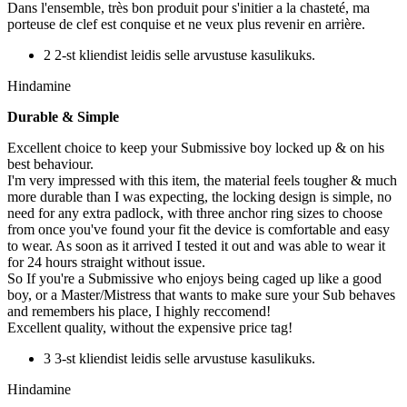
Dans l'ensemble, très bon produit pour s'initier a la chasteté, ma
porteuse de clef est conquise et ne veux plus revenir en arrière.
2 2-st kliendist leidis selle arvustuse kasulikuks.
Hindamine
Durable & Simple
Excellent choice to keep your Submissive boy locked up & on his
best behaviour.
I'm very impressed with this item, the material feels tougher & much
more durable than I was expecting, the locking design is simple, no
need for any extra padlock, with three anchor ring sizes to choose
from once you've found your fit the device is comfortable and easy
to wear. As soon as it arrived I tested it out and was able to wear it
for 24 hours straight without issue.
So If you're a Submissive who enjoys being caged up like a good
boy, or a Master/Mistress that wants to make sure your Sub behaves
and remembers his place, I highly reccomend!
Excellent quality, without the expensive price tag!
3 3-st kliendist leidis selle arvustuse kasulikuks.
Hindamine