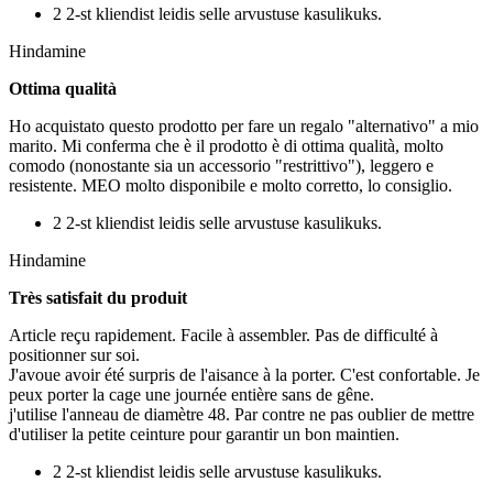
2 2-st kliendist leidis selle arvustuse kasulikuks.
Hindamine
Ottima qualità
Ho acquistato questo prodotto per fare un regalo "alternativo" a mio
marito. Mi conferma che è il prodotto è di ottima qualità, molto
comodo (nonostante sia un accessorio "restrittivo"), leggero e
resistente. MEO molto disponibile e molto corretto, lo consiglio.
2 2-st kliendist leidis selle arvustuse kasulikuks.
Hindamine
Très satisfait du produit
Article reçu rapidement. Facile à assembler. Pas de difficulté à
positionner sur soi.
J'avoue avoir été surpris de l'aisance à la porter. C'est confortable. Je
peux porter la cage une journée entière sans de gêne.
j'utilise l'anneau de diamètre 48. Par contre ne pas oublier de mettre
d'utiliser la petite ceinture pour garantir un bon maintien.
2 2-st kliendist leidis selle arvustuse kasulikuks.