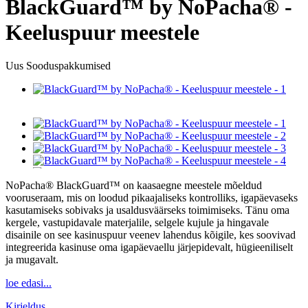
BlackGuard™ by NoPacha® -
Keeluspuur meestele
Uus
Sooduspakkumised
NoPacha® BlackGuard™ on kaasaegne meestele mõeldud
vooruseraam, mis on loodud pikaajaliseks kontrolliks, igapäevaseks
kasutamiseks sobivaks ja usaldusväärseks toimimiseks. Tänu oma
kergele, vastupidavale materjalile, selgele kujule ja hingavale
disainile on see kasinuspuur veenev lahendus kõigile, kes soovivad
integreerida kasinuse oma igapäevaellu järjepidevalt, hügieeniliselt
ja mugavalt.
loe edasi...
Kirjeldus