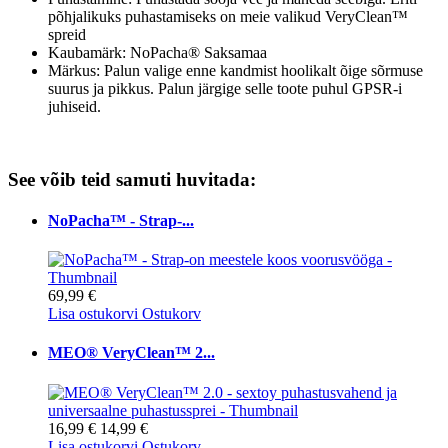
põhjalikuks puhastamiseks on meie valikud VeryClean™
spreid
Kaubamärk: NoPacha® Saksamaa
Märkus: Palun valige enne kandmist hoolikalt õige sõrmuse
suurus ja pikkus. Palun järgige selle toote puhul GPSR-i
juhiseid.
See võib teid samuti huvitada:
NoPacha™ - Strap-...
69,99 €
Lisa ostukorvi
Ostukorv
MEO® VeryClean™ 2...
16,99 €
14,99 €
Lisa ostukorvi
Ostukorv