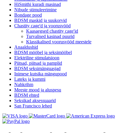
HiSmithi kuradi masinad
Nibude stimuleerimine
Bondage pood
BDSM maskid ja suukorvid
Chastity cage'd ja voorusvööd
Kaasaegsed chastity cage'id
Turvalised kasinad puurid
Klassikalised voorusvööd meestele
Anaaldushid
BDSM mööbel ja seksimööbel
Elektriline stimulatsioon
Piitsad, piitsad ja pamplid
BDSM seksimänguasjad
Inimese kutsika mängupood
Lateks ja kummi
Nahkrihm
Meeste mood ja aluspesu
BDSM ehted
Seksikad aksessuaarid
San Francisco lehed