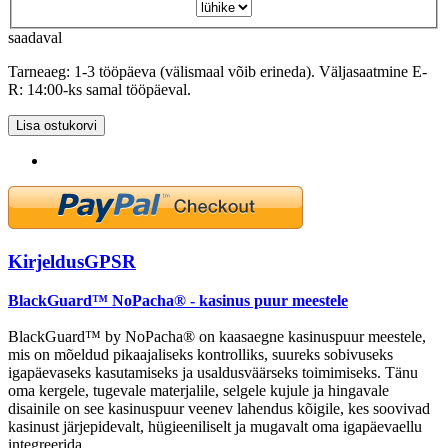
saadaval
Tarneaeg: 1-3 tööpäeva (välismaal võib erineda). Väljasaatmine E-
R: 14:00-ks samal tööpäeval.
Lisa ostukorvi
Kirjeldus
GPSR
BlackGuard™ NoPacha® - kasinus puur meestele
BlackGuard™ by NoPacha® on kaasaegne kasinuspuur meestele,
mis on mõeldud pikaajaliseks kontrolliks, suureks sobivuseks
igapäevaseks kasutamiseks ja usaldusväärseks toimimiseks. Tänu
oma kergele, tugevale materjalile, selgele kujule ja hingavale
disainile on see kasinuspuur veenev lahendus kõigile, kes soovivad
kasinust järjepidevalt, hügieeniliselt ja mugavalt oma igapäevaellu
integreerida.