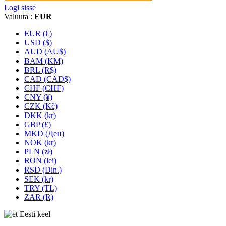
Logi sisse
Valuuta :
EUR
EUR (€)
USD ($)
AUD (AU$)
BAM (KM)
BRL (R$)
CAD (CAD$)
CHF (CHF)
CNY (¥)
CZK (Kč)
DKK (kr)
GBP (£)
MKD (Ден)
NOK (kr)
PLN (zł)
RON (lei)
RSD (Din.)
SEK (kr)
TRY (TL)
ZAR (R)
Eesti keel