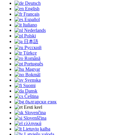
Deutsch
English
Français
Español
Italiano
Nederlands
Polski
日本語
Русский
Türkçe
Română
Português
Magyar
Bokmål
Svenska
Suomi
Dansk
Čeština
български език
Eesti keel
Slovenčina
Slovenščina
ελληνικά
Lietuvių kalba
Latviešu valoda