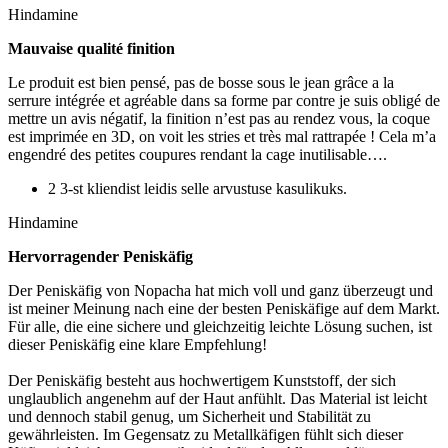
Hindamine
Mauvaise qualité finition
Le produit est bien pensé, pas de bosse sous le jean grâce a la
serrure intégrée et agréable dans sa forme par contre je suis obligé de
mettre un avis négatif, la finition n’est pas au rendez vous, la coque
est imprimée en 3D, on voit les stries et très mal rattrapée ! Cela m’a
engendré des petites coupures rendant la cage inutilisable….
2 3-st kliendist leidis selle arvustuse kasulikuks.
Hindamine
Hervorragender Peniskäfig
Der Peniskäfig von Nopacha hat mich voll und ganz überzeugt und
ist meiner Meinung nach eine der besten Peniskäfige auf dem Markt.
Für alle, die eine sichere und gleichzeitig leichte Lösung suchen, ist
dieser Peniskäfig eine klare Empfehlung!
Der Peniskäfig besteht aus hochwertigem Kunststoff, der sich
unglaublich angenehm auf der Haut anfühlt. Das Material ist leicht
und dennoch stabil genug, um Sicherheit und Stabilität zu
gewährleisten. Im Gegensatz zu Metallkäfigen fühlt sich dieser