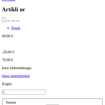
Artikli nr
Prindi
99,99 €
-20,00 €
79,99 €
koos käibemaksuga.
pluss saatmiskulud
Kogus
Suurus