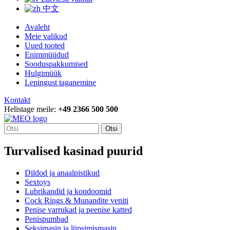
中文
Avaleht
Meie valikud
Uued tooted
Enimmüüdud
Sooduspakkumised
Hulgimüük
Lepingust taganemine
Kontakt
Helistage meile:
+49 2366 500 500
Otsi
Turvalised kasinad puurid
Dildod ja anaalpistikud
Sextoys
Lubrikandid ja kondoomid
Cock Rings & Munandite veniti
Penise varrukad ja peenise katted
Penispumbad
Seksimasin ja lüpsimismasin