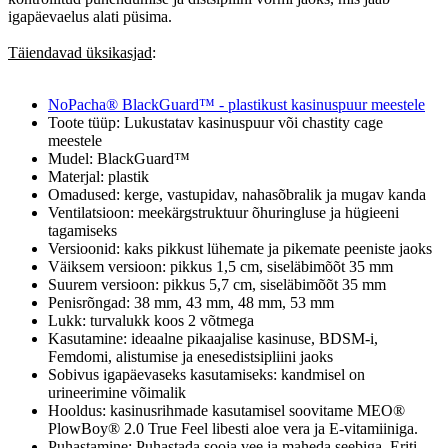
igapäevaelus alati püsima.
Täiendavad üksikasjad
:
NoPacha® BlackGuard™ - plastikust kasinuspuur meestele
Toote tüüp: Lukustatav kasinuspuur või chastity cage
meestele
Mudel: BlackGuard™
Materjal: plastik
Omadused: kerge, vastupidav, nahasõbralik ja mugav kanda
Ventilatsioon: meekärgstruktuur õhuringluse ja hügieeni
tagamiseks
Versioonid: kaks pikkust lühemate ja pikemate peeniste jaoks
Väiksem versioon: pikkus 1,5 cm, siseläbimõõt 35 mm
Suurem versioon: pikkus 5,7 cm, siseläbimõõt 35 mm
Penisrõngad: 38 mm, 43 mm, 48 mm, 53 mm
Lukk: turvalukk koos 2 võtmega
Kasutamine: ideaalne pikaajalise kasinuse, BDSM-i,
Femdomi, alistumise ja enesedistsipliini jaoks
Sobivus igapäevaseks kasutamiseks: kandmisel on
urineerimine võimalik
Hooldus: kasinusrihmade kasutamisel soovitame MEO®
PlowBoy® 2.0 True Feel libesti aloe vera ja E-vitamiiniga.
Puhastamine: Puhastada sooja vee ja maheda seebiga. Eriti