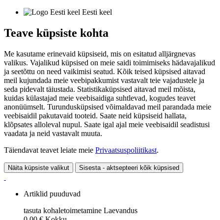
Eesti keel
Teave küpsiste kohta
Me kasutame erinevaid küpsiseid, mis on esitatud alljärgnevas
valikus. Vajalikud küpsised on meie saidi toimimiseks hädavajalikud
ja seetõttu on need vaikimisi seatud. Kõik teised küpsised aitavad
meil kujundada meie veebipakkumist vastavalt teie vajadustele ja
seda pidevalt täiustada. Statistikaküpsised aitavad meil mõista,
kuidas külastajad meie veebisaidiga suhtlevad, kogudes teavet
anonüümselt. Turundusküpsised võimaldavad meil parandada meie
veebisaidil pakutavaid tooteid. Saate neid küpsiseid hallata,
klõpsates alloleval nupul. Saate igal ajal meie veebisaidil seadistusi
vaadata ja neid vastavalt muuta.
Täiendavat teavet leiate meie
Privaatsuspoliitikast
.
Näita küpsiste valikut
Sisesta - aktsepteeri kõik küpsised
Artiklid puuduvad
tasuta kohaletoimetamine
Laevandus
0,00 €
Kokku