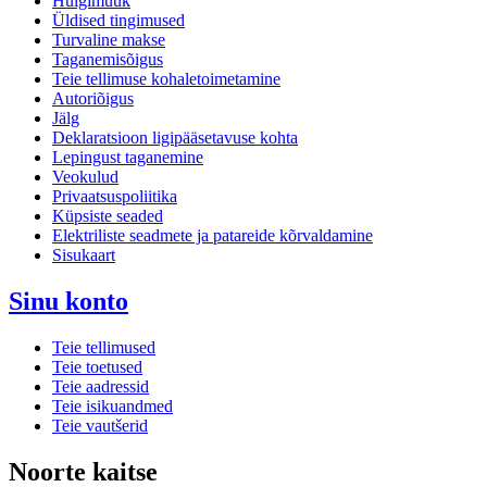
Hulgimüük
Üldised tingimused
Turvaline makse
Taganemisõigus
Teie tellimuse kohaletoimetamine
Autoriõigus
Jälg
Deklaratsioon ligipääsetavuse kohta
Lepingust taganemine
Veokulud
Privaatsuspoliitika
Küpsiste seaded
Elektriliste seadmete ja patareide kõrvaldamine
Sisukaart
Sinu konto
Teie tellimused
Teie toetused
Teie aadressid
Teie isikuandmed
Teie vautšerid
Noorte kaitse