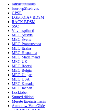
Jätkusuutlikkus
Juurdepääsetavus
GPSR
LGBTQIA+ BDSM
RACK BDSM
SSC
Viivituspihusti
MEO Austria
MEO Šveits
MEO Prantsusmaa
MEO Itaalia
MEO Hispaania
MEO Madalmaad
MEO UK
MEO Rootsi
MEO Belgia
MEO Ungari
MEO USA
MEO Kanada
MEO Jaapan
Locktober
Suured dildod
Meeste lüpsimismasin
Autoblow VacuGlide