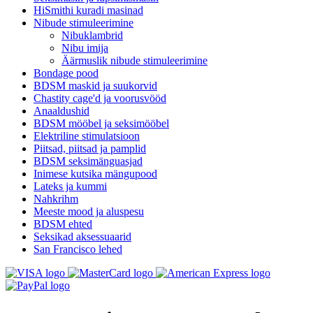
HiSmithi kuradi masinad
Nibude stimuleerimine
Nibuklambrid
Nibu imija
Äärmuslik nibude stimuleerimine
Bondage pood
BDSM maskid ja suukorvid
Chastity cage'd ja voorusvööd
Anaaldushid
BDSM mööbel ja seksimööbel
Elektriline stimulatsioon
Piitsad, piitsad ja pamplid
BDSM seksimänguasjad
Inimese kutsika mängupood
Lateks ja kummi
Nahkrihm
Meeste mood ja aluspesu
BDSM ehted
Seksikad aksessuaarid
San Francisco lehed