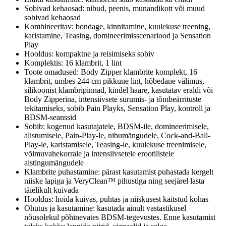
Sobivad kehaosad: nibud, peenis, munandikott või muud
sobivad kehaosad
Kombineeritav: bondage, kinnitamine, kuulekuse treening,
karistamine, Teasing, domineerimisscenariood ja Sensation
Play
Hooldus: kompaktne ja reisimiseks sobiv
Komplektis: 16 klambrit, 1 lint
Toote omadused: Body Zipper klambrite komplekt, 16
klambrit, umbes 244 cm pikkune lint, hõbedane välimus,
silikoonist klambripinnad, kindel haare, kasutatav eraldi või
Body Zipperina, intensiivsete surumis- ja tõmbeärrituste
tekitamiseks, sobib Pain Playks, Sensation Play, kontroll ja
BDSM-seanssid
Sobib: kogenud kasutajatele, BDSM-ile, domineerimisele,
alistumisele, Pain-Play-le, nibumängudele, Cock-and-Ball-
Play-le, karistamisele, Teasing-le, kuulekuse treenimisele,
võimuvahekorrale ja intensiivsetele erootilistele
aistingumängudele
Klambrite puhastamine: pärast kasutamist puhastada kergelt
niiske lapiga ja VeryClean™ pihustiga ning seejärel lasta
täielikult kuivada
Hooldus: hoida kuivas, puhtas ja niiskusest kaitstud kohas
Ohutus ja kasutamine: kasutada ainult vastastikusel
nõusolekul põhinevates BDSM-tegevustes. Enne kasutamist