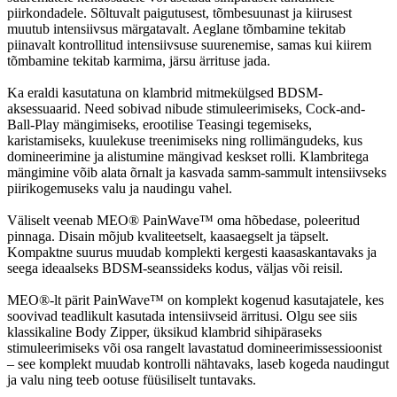
piirkondadele. Sõltuvalt paigutusest, tõmbesuunast ja kiirusest
muutub intensiivsus märgatavalt. Aeglane tõmbamine tekitab
piinavalt kontrollitud intensiivsuse suurenemise, samas kui kiirem
tõmbamine tekitab karmima, järsu ärrituse jada.
Ka eraldi kasutatuna on klambrid mitmekülgsed BDSM-
aksessuaarid. Need sobivad nibude stimuleerimiseks, Cock-and-
Ball-Play mängimiseks, erootilise Teasingi tegemiseks,
karistamiseks, kuulekuse treenimiseks ning rollimängudeks, kus
domineerimine ja alistumine mängivad keskset rolli. Klambritega
mängimine võib alata õrnalt ja kasvada samm-sammult intensiivseks
piirikogemuseks valu ja naudingu vahel.
Väliselt veenab MEO® PainWave™ oma hõbedase, poleeritud
pinnaga. Disain mõjub kvaliteetselt, kaasaegselt ja täpselt.
Kompaktne suurus muudab komplekti kergesti kaasaskantavaks ja
seega ideaalseks BDSM-seanssideks kodus, väljas või reisil.
MEO®-lt pärit PainWave™ on komplekt kogenud kasutajatele, kes
soovivad teadlikult kasutada intensiivseid ärritusi. Olgu see siis
klassikaline Body Zipper, üksikud klambrid sihipäraseks
stimuleerimiseks või osa rangelt lavastatud domineerimissessioonist
– see komplekt muudab kontrolli nähtavaks, laseb kogeda naudingut
ja valu ning teeb ootuse füüsiliselt tuntavaks.