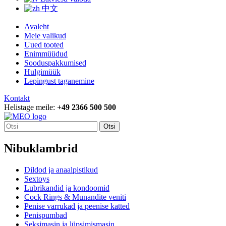
中文
Avaleht
Meie valikud
Uued tooted
Enimmüüdud
Sooduspakkumised
Hulgimüük
Lepingust taganemine
Kontakt
Helistage meile:
+49 2366 500 500
Otsi
Nibuklambrid
Dildod ja anaalpistikud
Sextoys
Lubrikandid ja kondoomid
Cock Rings & Munandite veniti
Penise varrukad ja peenise katted
Penispumbad
Seksimasin ja lüpsimismasin