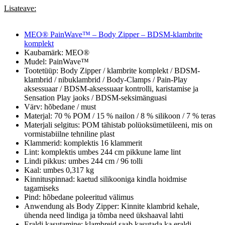
Lisateave:
MEO® PainWave™ – Body Zipper – BDSM-klambrite
komplekt
Kaubamärk: MEO®
Mudel: PainWave™
Tootetüüp: Body Zipper / klambrite komplekt / BDSM-
klambrid / nibuklambrid / Body-Clamps / Pain-Play
aksessuaar / BDSM-aksessuaar kontrolli, karistamise ja
Sensation Play jaoks / BDSM-seksimänguasi
Värv: hõbedane / must
Materjal: 70 % POM / 15 % nailon / 8 % silikoon / 7 % teras
Materjali selgitus: POM tähistab polüoksümetüleeni, mis on
vormistabiilne tehniline plast
Klammerid: komplektis 16 klammerit
Lint: komplektis umbes 244 cm pikkune lame lint
Lindi pikkus: umbes 244 cm / 96 tolli
Kaal: umbes 0,317 kg
Kinnituspinnad: kaetud silikooniga kindla hoidmise
tagamiseks
Pind: hõbedane poleeritud välimus
Anwendung als Body Zipper: Kinnite klambrid kehale,
ühenda need lindiga ja tõmba need ükshaaval lahti
Eraldi kasutamine: klambreid saab kasutada ka eraldi