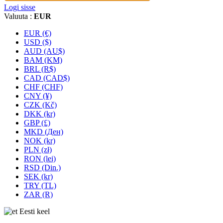
Logi sisse
Valuuta :
EUR
EUR (€)
USD ($)
AUD (AU$)
BAM (KM)
BRL (R$)
CAD (CAD$)
CHF (CHF)
CNY (¥)
CZK (Kč)
DKK (kr)
GBP (£)
MKD (Ден)
NOK (kr)
PLN (zł)
RON (lei)
RSD (Din.)
SEK (kr)
TRY (TL)
ZAR (R)
Eesti keel