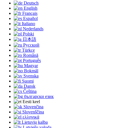
Deutsch
English
Français
Español
Italiano
Nederlands
Polski
日本語
Русский
Türkçe
Română
Português
Magyar
Bokmål
Svenska
Suomi
Dansk
Čeština
български език
Eesti keel
Slovenčina
Slovenščina
ελληνικά
Lietuvių kalba
Latviešu valoda