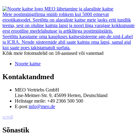
MEO lähetamine ja alaealiste kaitse
Meie postimüügifirma müüb rohkem kui 5000 erinevat
erootikatoodet. Seetõttu on alaealiste kaitse meie jaoks eriti tundlik
teema, sest on oluline kaitsta lapsi ja noori liiga varajase kokkupuute
eest erootilise meelelahutuse ja artiklitega postimüügiäris.
Seetõttu kasutame oma kaupluses kaitsesüsteeme age-de.xml-Label
ja ICRA. Nende süsteemide abil saate kaitsta oma lapsi, samal ajal
kui saate poes takistamatult surfata.
Kõik meie fotomudelid on 18-aastased või vanemad
Noorte kaitse
Kontaktandmed
MEO Vertriebs GmbH
Lise-Meitner-Str. 9, 45699 Herten, Deutschland
Helistage meile:
+49 2366 500 500
E-post
info@meo.de
scroll
Sõnastik