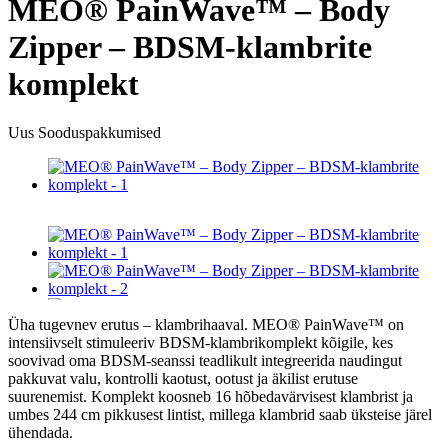
MEO® PainWave™ – Body
Zipper – BDSM-klambrite
komplekt
Uus
Sooduspakkumised
Üha tugevnev erutus – klambrihaaval. MEO® PainWave™ on
intensiivselt stimuleeriv BDSM-klambrikomplekt kõigile, kes
soovivad oma BDSM-seanssi teadlikult integreerida naudingut
pakkuvat valu, kontrolli kaotust, ootust ja äkilist erutuse
suurenemist. Komplekt koosneb 16 hõbedavärvisest klambrist ja
umbes 244 cm pikkusest lintist, millega klambrid saab üksteise järel
ühendada.