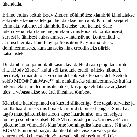
ühendada.
Eriline erutus peitub Body Zipperi põhimõttes: klambrid kinnitatakse
sobivatele kehaosadele ja ühendatakse lindi abil. Kui linti seejärel
tõmmata, vabanevad klambrid üksteise järel kehast. Selle
tulemusena tekib laineline järjekord, mis koosneb tõmbamisest,
survest ja äkilisest vabastamisest – intensiivne, kontrollitud ja
äärmiselt erutav Pain Play- ja Sensation Play-mängudeks,
domineerimiseks, karistamiseks ning erootilisteks piiride
katsetusteks.
16 klambrit on paindlikult kasutatavad. Neid saab paigutada ühte
ritta „Body Zipper“ kujul või kasutada eraldi, näiteks nibudel,
peenisel, munandikotis või muudel sobivatel kehaosadel. Seetõttu
sobib MEO® PainWave™ nii punktiliseks stimuleerimiseks kui ka
pikemateks stimuleerimisahelateks, kus pinge ehitatakse aeglaselt
üles ja vabastatakse seejärel üheainsa tõmbega.
Klambrite haardepinnad on kaetud silikooniga. See tagab turvalise ja
kindla haardumise, mis hoiab klambrid stabiilselt paigas. Samal ajal
tagab materjalikombinatsioon täpse haardumise, mis on selgelt
tuntav ja sobib ideaalselt BDSM-seansside jaoks. Umbes 244 cm
pikkune lint võimaldab klambrite loomingulist kasutamist. Nii saab
BDSM-klambreid paigutada tihedalt üksteise kõrvale, jaotada
suurematele kehaosadele või asetada sihipäraselt tundlikele