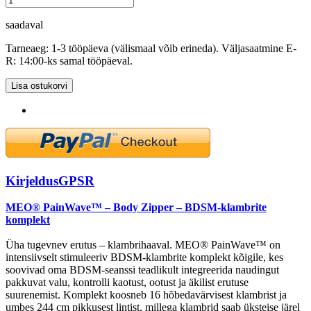
saadaval
Tarneaeg: 1-3 tööpäeva (välismaal võib erineda). Väljasaatmine E-
R: 14:00-ks samal tööpäeval.
Lisa ostukorvi
Kirjeldus
GPSR
MEO® PainWave™ – Body Zipper – BDSM-klambrite
komplekt
Üha tugevnev erutus – klambrihaaval. MEO® PainWave™ on
intensiivselt stimuleeriv BDSM-klambrite komplekt kõigile, kes
soovivad oma BDSM-seanssi teadlikult integreerida naudingut
pakkuvat valu, kontrolli kaotust, ootust ja äkilist erutuse
suurenemist. Komplekt koosneb 16 hõbedavärvisest klambrist ja
umbes 244 cm pikkusest lintist, millega klambrid saab üksteise järel