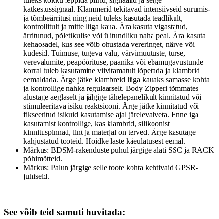
tuleks kokku leppida piirid, signaalid ja selge
katkestussignaal. Klammerid tekitavad intensiivseid surumis-
ja tõmbeärritusi ning neid tuleks kasutada teadlikult,
kontrollitult ja mitte liiga kaua. Ära kasuta vigastatud,
ärritunud, põletikulise või ülitundliku naha peal. Ära kasuta
kehaosadel, kus see võib ohustada vereringet, närve või
kudesid. Tuimuse, tugeva valu, värvimuutuste, turse,
verevalumite, peapöörituse, paanika või ebamugavustunde
korral tuleb kasutamine viivitamatult lõpetada ja klambrid
eemaldada. Ärge jätke klambreid liiga kauaks samasse kohta
ja kontrollige nahka regulaarselt. Body Zipperi tõmmates
alustage aeglaselt ja jälgige tähelepanelikult kinnitatud või
stimuleeritava isiku reaktsiooni. Ärge jätke kinnitatud või
fikseeritud isikuid kasutamise ajal järelevalveta. Enne iga
kasutamist kontrollige, kas klambrid, silikoonist
kinnituspinnad, lint ja materjal on terved. Ärge kasutage
kahjustatud tooteid. Hoidke laste käeulatusest eemal.
Märkus: BDSM-rakenduste puhul järgige alati SSC ja RACK
põhimõtteid.
Märkus: Palun järgige selle toote kohta kehtivaid GPSR-
juhiseid.
See võib teid samuti huvitada: