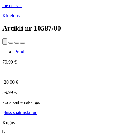
loe edasi...
Kirjeldus
Artikli nr
10587/00
Prindi
79,99 €
-20,00 €
59,99 €
koos käibemaksuga.
pluss saatmiskulud
Kogus