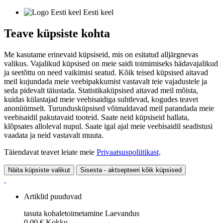
Eesti keel
Teave küpsiste kohta
Me kasutame erinevaid küpsiseid, mis on esitatud alljärgnevas
valikus. Vajalikud küpsised on meie saidi toimimiseks hädavajalikud
ja seetõttu on need vaikimisi seatud. Kõik teised küpsised aitavad
meil kujundada meie veebipakkumist vastavalt teie vajadustele ja
seda pidevalt täiustada. Statistikaküpsised aitavad meil mõista,
kuidas külastajad meie veebisaidiga suhtlevad, kogudes teavet
anonüümselt. Turundusküpsised võimaldavad meil parandada meie
veebisaidil pakutavaid tooteid. Saate neid küpsiseid hallata,
klõpsates alloleval nupul. Saate igal ajal meie veebisaidil seadistusi
vaadata ja neid vastavalt muuta.
Täiendavat teavet leiate meie
Privaatsuspoliitikast
.
Näita küpsiste valikut
Sisesta - aktsepteeri kõik küpsised
Artiklid puuduvad
tasuta kohaletoimetamine
Laevandus
0,00 €
Kokku