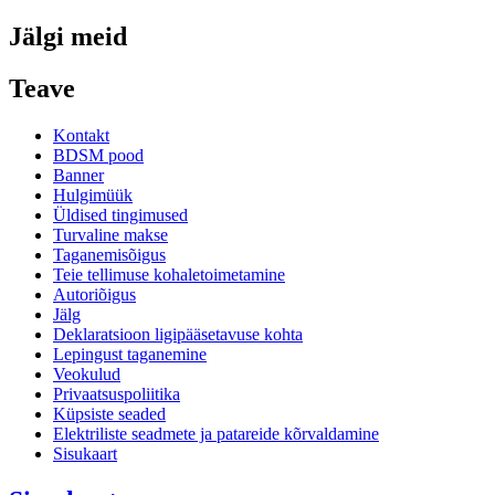
Jälgi meid
Teave
Kontakt
BDSM pood
Banner
Hulgimüük
Üldised tingimused
Turvaline makse
Taganemisõigus
Teie tellimuse kohaletoimetamine
Autoriõigus
Jälg
Deklaratsioon ligipääsetavuse kohta
Lepingust taganemine
Veokulud
Privaatsuspoliitika
Küpsiste seaded
Elektriliste seadmete ja patareide kõrvaldamine
Sisukaart