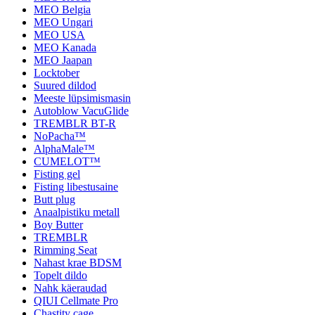
MEO Belgia
MEO Ungari
MEO USA
MEO Kanada
MEO Jaapan
Locktober
Suured dildod
Meeste lüpsimismasin
Autoblow VacuGlide
TREMBLR BT-R
NoPacha™
AlphaMale™
CUMELOT™
Fisting gel
Fisting libestusaine
Butt plug
Anaalpistiku metall
Boy Butter
TREMBLR
Rimming Seat
Nahast krae BDSM
Topelt dildo
Nahk käeraudad
QIUI Cellmate Pro
Chastity cage