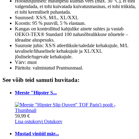
Hooldusjuhised: masinpesu külmas vees (max. 30 °C), ei tohi
valgendada, ei tohi kuivatada kuivatusmasinas, ei tohi triikida,
ei tohi keemiliselt puhastada.
Suurused: XS/S, M/L, XL/XXL
Koostis: 95 % puuvill, 5 % elastaan.
Kangas on kontrollitud kahjulike ainete suhtes ja vastab
OEKO-TEX® Standard 100 nahasõbralikkuse nõuetele –
ideaalne aluspesuks.
Suuruste juhis: XS/S atleetlikule/saledale kehakujule, M/L
tavalisele/lihaselisele kehakujule ja XL/XXL
jõulisele/tugevale kehakujule.
Värv: must
Päritolu: valmistatud Prantsusmaal.
See võib teid samuti huvitada:
Meeste "Hipster S...
59,99 €
Lisa ostukorvi
Ostukorv
Mustad vinüül mär...