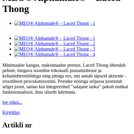
Thong
Minimaalne kangas, maksimaalne peenus. Laced Thong ühendab
pehme, hingava soonilise trikotaaži puusaümbruse ja
kehaümbermõõduga ning pitsiga ees, mis annab täpseid aktsente -
erootilisest provokatsioonini. Peenike nööriga seljaosa joonistab
selget joont, samas kui integreeritud "salajane tasku" pakub nutikat
funktsionaalsust, ilma siluetti häirimata.
loe edasi...
Kirjeldus
Artikli nr