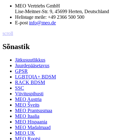
MEO Vertriebs GmbH
Lise-Meitner-Str. 9, 45699 Herten, Deutschland
Helistage meile:
+49 2366 500 500
E-post
info@meo.de
scroll
Sõnastik
Jätkusuutlikkus
Juurdepääsetavus
GPSR
LGBTQIA+ BDSM
RACK BDSM
SSC
Viivituspihusti
MEO Austria
MEO Šveits
MEO Prantsusmaa
MEO Itaalia
MEO Hispaania
MEO Madalmaad
MEO UK
MEO Rootsi