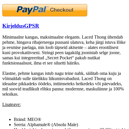
Kirjeldus
GPSR
Minimaalne kangas, maksimaalne elegants. Laced Thong ühendab
pehme, hingava ribajerseega puusani ulatuva, keha järgi istuva lõike
ja eesmise paelaga, mis loob täpseid aktsente – alates erootilisest
kuni provokatiivseni. Stringi peen tagakülg joonistab selge joone,
samas kui integreeritud „Secret Pocket“ pakub nutikat
funktsionaalsust, ilma et see siluetti häiriks.
Elastne, pehme kangas istub nagu teine nahk, säilitab oma kuju ja
võimaldab sulle täielikku liikumisvabadust. Laced Thong on
ideaalne pikkadeks öödeks, intiimseteks hetkedeks või päevadeks,
mil soovid teadlikult rõhku panna: modernne, maskuliinne ja 100%
seksikas.
Lisateave:
Bränd: MEO®
Seeria: Alphamale® (Absolu Male)