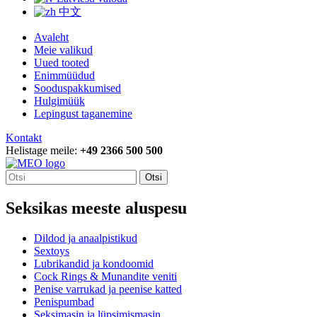
中文
Avaleht
Meie valikud
Uued tooted
Enimmüüdud
Sooduspakkumised
Hulgimüük
Lepingust taganemine
Kontakt
Helistage meile:
+49 2366 500 500
Otsi
Seksikas meeste aluspesu
Dildod ja anaalpistikud
Sextoys
Lubrikandid ja kondoomid
Cock Rings & Munandite veniti
Penise varrukad ja peenise katted
Penispumbad
Seksimasin ja lüpsimismasin