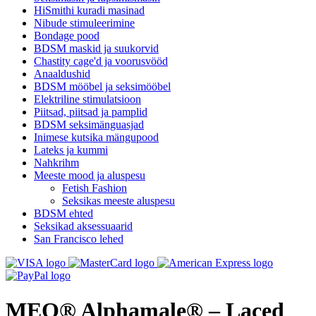
HiSmithi kuradi masinad
Nibude stimuleerimine
Bondage pood
BDSM maskid ja suukorvid
Chastity cage'd ja voorusvööd
Anaaldushid
BDSM mööbel ja seksimööbel
Elektriline stimulatsioon
Piitsad, piitsad ja pamplid
BDSM seksimänguasjad
Inimese kutsika mängupood
Lateks ja kummi
Nahkrihm
Meeste mood ja aluspesu
Fetish Fashion
Seksikas meeste aluspesu
BDSM ehted
Seksikad aksessuaarid
San Francisco lehed
MEO® Alphamale® – Laced