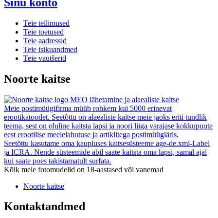
Sinu konto
Teie tellimused
Teie toetused
Teie aadressid
Teie isikuandmed
Teie vautšerid
Noorte kaitse
MEO lähetamine ja alaealiste kaitse
Meie postimüügifirma müüb rohkem kui 5000 erinevat
erootikatoodet. Seetõttu on alaealiste kaitse meie jaoks eriti tundlik
teema, sest on oluline kaitsta lapsi ja noori liiga varajase kokkupuute
eest erootilise meelelahutuse ja artiklitega postimüügiäris.
Seetõttu kasutame oma kaupluses kaitsesüsteeme age-de.xml-Label
ja ICRA. Nende süsteemide abil saate kaitsta oma lapsi, samal ajal
kui saate poes takistamatult surfata.
Kõik meie fotomudelid on 18-aastased või vanemad
Noorte kaitse
Kontaktandmed