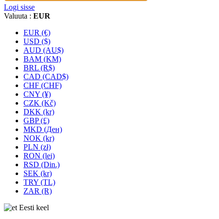
Logi sisse
Valuuta :
EUR
EUR (€)
USD ($)
AUD (AU$)
BAM (KM)
BRL (R$)
CAD (CAD$)
CHF (CHF)
CNY (¥)
CZK (Kč)
DKK (kr)
GBP (£)
MKD (Ден)
NOK (kr)
PLN (zł)
RON (lei)
RSD (Din.)
SEK (kr)
TRY (TL)
ZAR (R)
Eesti keel