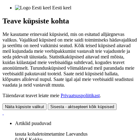
Eesti keel
Teave küpsiste kohta
Me kasutame erinevaid küpsiseid, mis on esitatud alljärgnevas
valikus. Vajalikud küpsised on meie saidi toimimiseks hädavajalikud
ja seetõttu on need vaikimisi seatud. Kõik teised küpsised aitavad
meil kujundada meie veebipakkumist vastavalt teie vajadustele ja
seda pidevalt täiustada. Statistikaküpsised aitavad meil mõista,
kuidas külastajad meie veebisaidiga suhtlevad, kogudes teavet
anonüümselt. Turundusküpsised võimaldavad meil parandada meie
veebisaidil pakutavaid tooteid. Saate neid küpsiseid hallata,
klõpsates alloleval nupul. Saate igal ajal meie veebisaidil seadistusi
vaadata ja neid vastavalt muuta.
Täiendavat teavet leiate meie
Privaatsuspoliitikast
.
Näita küpsiste valikut
Sisesta - aktsepteeri kõik küpsised
Artiklid puuduvad
tasuta kohaletoimetamine
Laevandus
0,00 €
Kokku