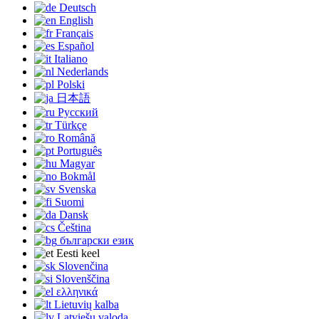
Deutsch
English
Français
Español
Italiano
Nederlands
Polski
日本語
Русский
Türkçe
Română
Português
Magyar
Bokmål
Svenska
Suomi
Dansk
Čeština
български език
Eesti keel
Slovenčina
Slovenščina
ελληνικά
Lietuvių kalba
Latviešu valoda