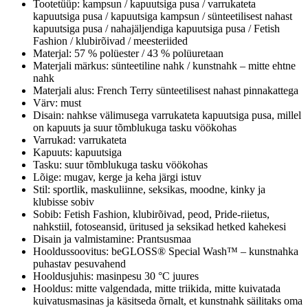
Tootetüüp: kampsun / kapuutsiga pusa / varrukateta
kapuutsiga pusa / kapuutsiga kampsun / sünteetilisest nahast
kapuutsiga pusa / nahajäljendiga kapuutsiga pusa / Fetish
Fashion / klubirõivad / meesteriided
Materjal: 57 % polüester / 43 % polüuretaan
Materjali märkus: sünteetiline nahk / kunstnahk – mitte ehtne
nahk
Materjali alus: French Terry sünteetilisest nahast pinnakattega
Värv: must
Disain: nahkse välimusega varrukateta kapuutsiga pusa, millel
on kapuuts ja suur tõmblukuga tasku vöökohas
Varrukad: varrukateta
Kapuuts: kapuutsiga
Tasku: suur tõmblukuga tasku vöökohas
Lõige: mugav, kerge ja keha järgi istuv
Stil: sportlik, maskuliinne, seksikas, moodne, kinky ja
klubisse sobiv
Sobib: Fetish Fashion, klubirõivad, peod, Pride-riietus,
nahkstiil, fotoseansid, üritused ja seksikad hetked kahekesi
Disain ja valmistamine: Prantsusmaa
Hooldussoovitus: beGLOSS® Special Wash™ – kunstnahka
puhastav pesuvahend
Hooldusjuhis: masinpesu 30 °C juures
Hooldus: mitte valgendada, mitte triikida, mitte kuivatada
kuivatusmasinas ja käsitseda õrnalt, et kunstnahk säilitaks oma