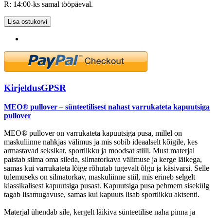
R: 14:00-ks samal tööpäeval.
Lisa ostukorvi
Kirjeldus
GPSR
MEO® pullover – sünteetilisest nahast varrukateta kapuutsiga
pullover
MEO® pullover on varrukateta kapuutsiga pusa, millel on
maskuliinne nahkjas välimus ja mis sobib ideaalselt kõigile, kes
armastavad seksikat, sportlikku ja moodsat stiili. Must materjal
paistab silma oma sileda, silmatorkava välimuse ja kerge läikega,
samas kui varrukateta lõige rõhutab tugevalt õlgu ja käsivarsi. Selle
tulemuseks on silmatorkav, maskuliinne stiil, mis erineb selgelt
klassikalisest kapuutsiga pusast. Kapuutsiga pusa pehmem sisekülg
tagab lisamugavuse, samas kui kapuuts lisab sportlikku aktsenti.
Materjal ühendab sile, kergelt läikiva sünteetilise naha pinna ja