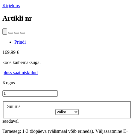
Kirjeldus
Artikli nr
Prindi
169,99 €
koos käibemaksuga.
pluss saatmiskulud
Kogus
Suurus
saadaval
Tarneaeg: 1-3 tööpäeva (välismaal võib erineda). Väljasaatmine E-