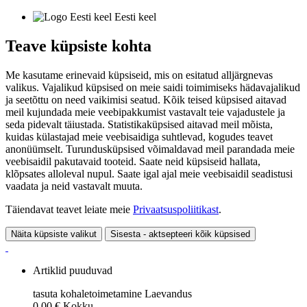
Eesti keel
Teave küpsiste kohta
Me kasutame erinevaid küpsiseid, mis on esitatud alljärgnevas
valikus. Vajalikud küpsised on meie saidi toimimiseks hädavajalikud
ja seetõttu on need vaikimisi seatud. Kõik teised küpsised aitavad
meil kujundada meie veebipakkumist vastavalt teie vajadustele ja
seda pidevalt täiustada. Statistikaküpsised aitavad meil mõista,
kuidas külastajad meie veebisaidiga suhtlevad, kogudes teavet
anonüümselt. Turundusküpsised võimaldavad meil parandada meie
veebisaidil pakutavaid tooteid. Saate neid küpsiseid hallata,
klõpsates alloleval nupul. Saate igal ajal meie veebisaidil seadistusi
vaadata ja neid vastavalt muuta.
Täiendavat teavet leiate meie
Privaatsuspoliitikast
.
Näita küpsiste valikut
Sisesta - aktsepteeri kõik küpsised
Artiklid puuduvad
tasuta kohaletoimetamine
Laevandus
0,00 €
Kokku