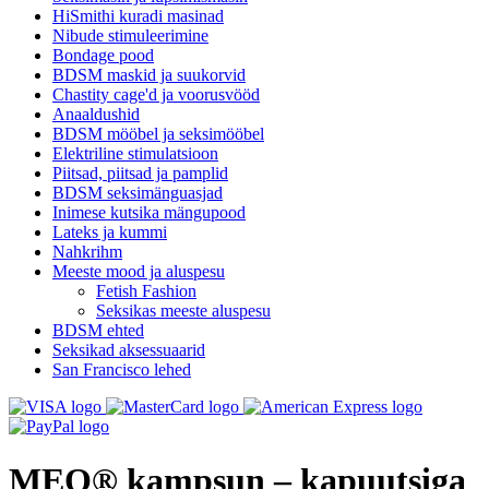
HiSmithi kuradi masinad
Nibude stimuleerimine
Bondage pood
BDSM maskid ja suukorvid
Chastity cage'd ja voorusvööd
Anaaldushid
BDSM mööbel ja seksimööbel
Elektriline stimulatsioon
Piitsad, piitsad ja pamplid
BDSM seksimänguasjad
Inimese kutsika mängupood
Lateks ja kummi
Nahkrihm
Meeste mood ja aluspesu
Fetish Fashion
Seksikas meeste aluspesu
BDSM ehted
Seksikad aksessuaarid
San Francisco lehed
MEO® kampsun – kapuutsiga