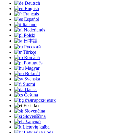
Deutsch
English
Français
Español
Italiano
Nederlands
Polski
日本語
Русский
Türkçe
Română
Português
Magyar
Bokmål
Svenska
Suomi
Dansk
Čeština
български език
Eesti keel
Slovenčina
Slovenščina
ελληνικά
Lietuvių kalba
Latviešu valoda