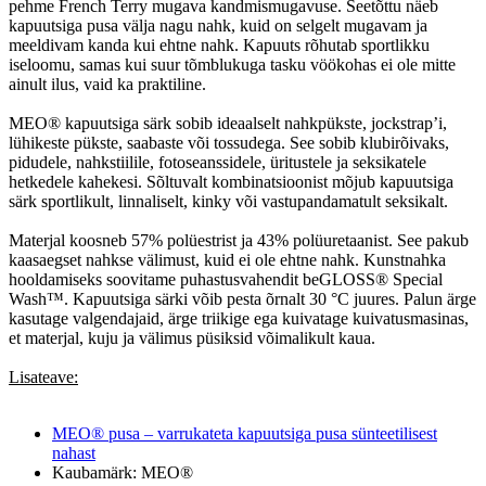
pehme French Terry mugava kandmismugavuse. Seetõttu näeb
kapuutsiga pusa välja nagu nahk, kuid on selgelt mugavam ja
meeldivam kanda kui ehtne nahk. Kapuuts rõhutab sportlikku
iseloomu, samas kui suur tõmblukuga tasku vöökohas ei ole mitte
ainult ilus, vaid ka praktiline.
MEO® kapuutsiga särk sobib ideaalselt nahkpükste, jockstrap’i,
lühikeste pükste, saabaste või tossudega. See sobib klubirõivaks,
pidudele, nahkstiilile, fotoseanssidele, üritustele ja seksikatele
hetkedele kahekesi. Sõltuvalt kombinatsioonist mõjub kapuutsiga
särk sportlikult, linnaliselt, kinky või vastupandamatult seksikalt.
Materjal koosneb 57% polüestrist ja 43% polüuretaanist. See pakub
kaasaegset nahkse välimust, kuid ei ole ehtne nahk. Kunstnahka
hooldamiseks soovitame puhastusvahendit beGLOSS® Special
Wash™. Kapuutsiga särki võib pesta õrnalt 30 °C juures. Palun ärge
kasutage valgendajaid, ärge triikige ega kuivatage kuivatusmasinas,
et materjal, kuju ja välimus püsiksid võimalikult kaua.
Lisateave:
MEO® pusa – varrukateta kapuutsiga pusa sünteetilisest
nahast
Kaubamärk: MEO®