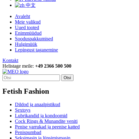
中文
Avaleht
Meie valikud
Uued tooted
Enimmüüdud
Sooduspakkumised
Hulgimüük
Lepingust taganemine
Kontakt
Helistage meile:
+49 2366 500 500
Otsi
Fetish Fashion
Dildod ja anaalpistikud
Sextoys
Lubrikandid ja kondoomid
Cock Rings & Munandite veniti
Penise varrukad ja peenise katted
Penispumbad
Seksimasin ja lüpsimismasin