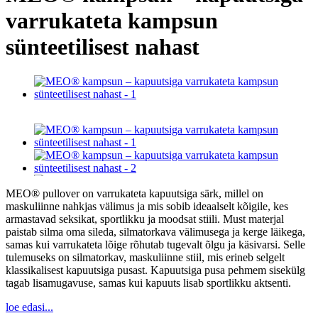
varrukateta kampsun
sünteetilisest nahast
MEO® pullover on varrukateta kapuutsiga särk, millel on
maskuliinne nahkjas välimus ja mis sobib ideaalselt kõigile, kes
armastavad seksikat, sportlikku ja moodsat stiili. Must materjal
paistab silma oma sileda, silmatorkava välimusega ja kerge läikega,
samas kui varrukateta lõige rõhutab tugevalt õlgu ja käsivarsi. Selle
tulemuseks on silmatorkav, maskuliinne stiil, mis erineb selgelt
klassikalisest kapuutsiga pusast. Kapuutsiga pusa pehmem sisekülg
tagab lisamugavuse, samas kui kapuuts lisab sportlikku aktsenti.
loe edasi...