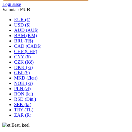
Logi sisse
Valuuta :
EUR
EUR (€)
USD ($)
AUD (AU$)
BAM (KM)
BRL (R$)
CAD (CAD$)
CHF (CHF)
CNY (¥)
CZK (Kč)
DKK (kr)
GBP (£)
MKD (Ден)
NOK (kr)
PLN (zł)
RON (lei)
RSD (Din.)
SEK (kr)
TRY (TL)
ZAR (R)
Eesti keel