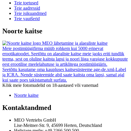
Teie toetused
Teie aadressid
Teie isikuandmed
Teie vautšerid
Noorte kaitse
MEO lähetamine ja alaealiste kaitse
Meie postimüügifirma müüb rohkem kui 5000 erinevat
erootikatoodet. Seetõttu on alaealiste kaitse meie jaoks eriti tundlik
teema, sest on oluline kaitsta lapsi ja noori liiga varajase kokkupuute
eest erootilise meelelahutuse ja artiklitega postimüügiäris.
Seetõttu kasutame oma kaupluses kaitsesüsteeme age-de.xml-Label
ja ICRA. Nende süsteemide abil saate kaitsta oma lapsi, samal ajal
kui saate poes takistamatult surfata.
Kõik meie fotomudelid on 18-aastased või vanemad
Noorte kaitse
Kontaktandmed
MEO Vertriebs GmbH
Lise-Meitner-Str. 9, 45699 Herten, Deutschland
Helistage meile:
+49 2366 500 500