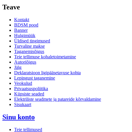
Teave
Kontakt
BDSM pood
Banner
Hulgimüük
Üldised tingimused
Turvaline makse
Taganemisõigus
Teie tellimuse kohaletoimetamine
Autoriõigus
Jälg
Deklaratsioon ligipääsetavuse kohta
Lepingust taganemine
Veokulud
Privaatsuspoliitika
Küpsiste seaded
Elektriliste seadmete ja patareide kõrvaldamine
Sisukaart
Sinu konto
Teie tellimused