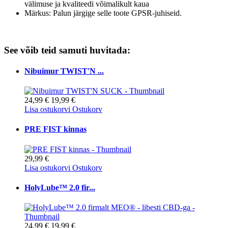
välimuse ja kvaliteedi võimalikult kaua
Märkus: Palun järgige selle toote GPSR-juhiseid.
See võib teid samuti huvitada:
Nibuimur TWIST'N ...
24,99 €
19,99 €
Lisa ostukorvi
Ostukorv
PRE FIST kinnas
29,99 €
Lisa ostukorvi
Ostukorv
HolyLube™ 2.0 fir...
24,99 €
19,99 €