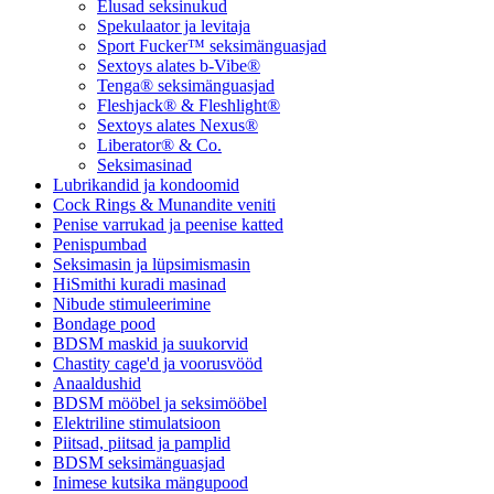
Elusad seksinukud
Spekulaator ja levitaja
Sport Fucker™ seksimänguasjad
Sextoys alates b-Vibe®
Tenga® seksimänguasjad
Fleshjack® & Fleshlight®
Sextoys alates Nexus®
Liberator® & Co.
Seksimasinad
Lubrikandid ja kondoomid
Cock Rings & Munandite veniti
Penise varrukad ja peenise katted
Penispumbad
Seksimasin ja lüpsimismasin
HiSmithi kuradi masinad
Nibude stimuleerimine
Bondage pood
BDSM maskid ja suukorvid
Chastity cage'd ja voorusvööd
Anaaldushid
BDSM mööbel ja seksimööbel
Elektriline stimulatsioon
Piitsad, piitsad ja pamplid
BDSM seksimänguasjad
Inimese kutsika mängupood