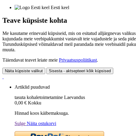
Eesti keel
Teave küpsiste kohta
Me kasutame erinevaid küpsiseid, mis on esitatud alljärgnevas valikus
kujundada meie veebipakkumist vastavalt teie vajadustele ja seda pide
Turundusküpsised võimaldavad meil parandada meie veebisaidil pakutavai
muuta.
Täiendavat teavet leiate meie
Privaatsuspoliitikast
.
Näita küpsiste valikut
Sisesta - aktsepteeri kõik küpsised
Artiklid puuduvad
tasuta kohaletoimetamine
Laevandus
0,00 €
Kokku
Hinnad koos käibemaksuga.
Sulge
Näita ostukorvi