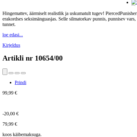
Hingemattev, äärmiselt realistlik ja uskumatult tugev! PiercedPunisher™
erakordses seksimänguasjas. Selle silmatorkav punnis, punnisev vars, l
tunnet.
loe edasi...
Kirjeldus
Artikli nr
10654/00
Prindi
99,99 €
-20,00 €
79,99 €
koos käibemaksuga.