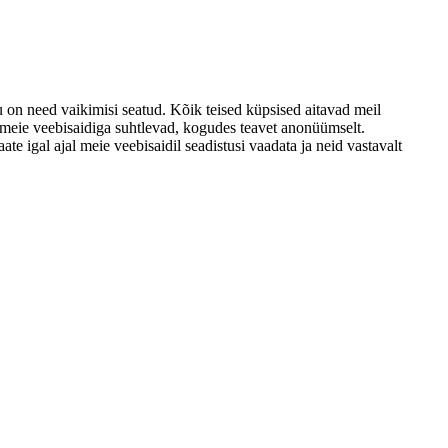
u on need vaikimisi seatud. Kõik teised küpsised aitavad meil
d meie veebisaidiga suhtlevad, kogudes teavet anonüümselt.
e igal ajal meie veebisaidil seadistusi vaadata ja neid vastavalt