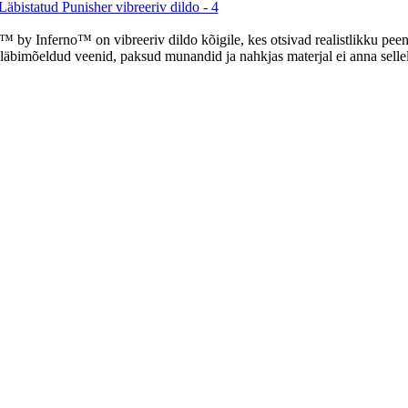
 by Inferno™ on vibreeriv dildo kõigile, kes otsivad realistlikku peenis
äbimõeldud veenid, paksud munandid ja nahkjas materjal ei anna sellele 