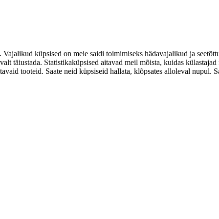
. Vajalikud küpsised on meie saidi toimimiseks hädavajalikud ja seetõtt
valt täiustada. Statistikaküpsised aitavad meil mõista, kuidas külastaja
d tooteid. Saate neid küpsiseid hallata, klõpsates alloleval nupul. Saat