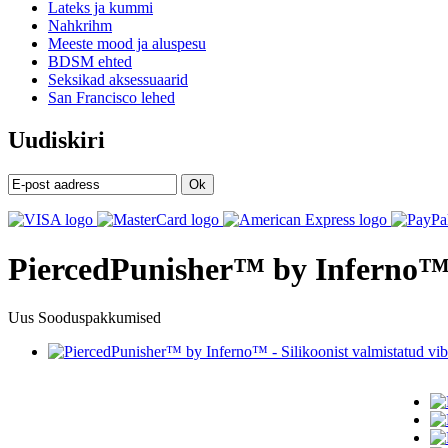
Lateks ja kummi
Nahkrihm
Meeste mood ja aluspesu
BDSM ehted
Seksikad aksessuaarid
San Francisco lehed
Uudiskiri
Ok
PiercedPunisher™ by Inferno™ -
Uus
Sooduspakkumised