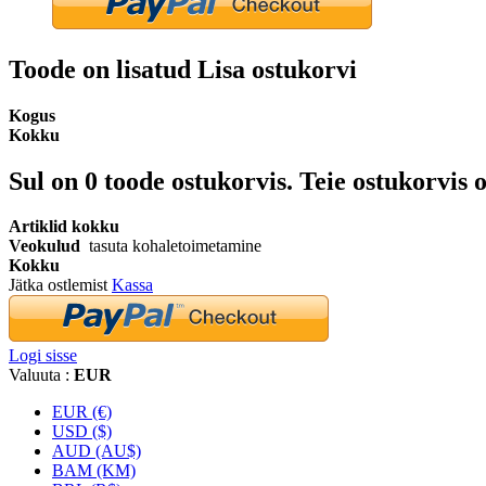
Toode on lisatud Lisa ostukorvi
Kogus
Kokku
Sul on
0
toode ostukorvis.
Teie ostukorvis o
Artiklid kokku
Veokulud
tasuta kohaletoimetamine
Kokku
Jätka ostlemist
Kassa
Logi sisse
Valuuta :
EUR
EUR (€)
USD ($)
AUD (AU$)
BAM (KM)