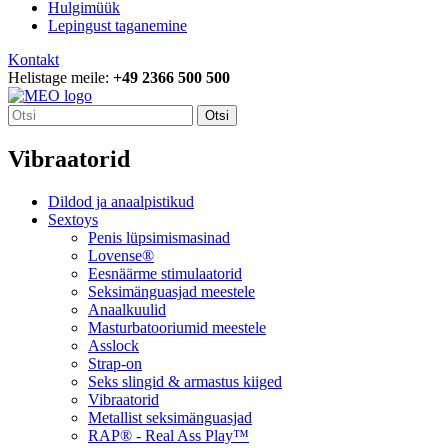
Hulgimüük
Lepingust taganemine
Kontakt
Helistage meile:
+49 2366 500 500
Otsi
Vibraatorid
Dildod ja anaalpistikud
Sextoys
Penis lüpsimismasinad
Lovense®
Eesnäärme stimulaatorid
Seksimänguasjad meestele
Anaalkuulid
Masturbatooriumid meestele
Asslock
Strap-on
Seks slingid & armastus kiiged
Vibraatorid
Metallist seksimänguasjad
RAP® - Real Ass Play™