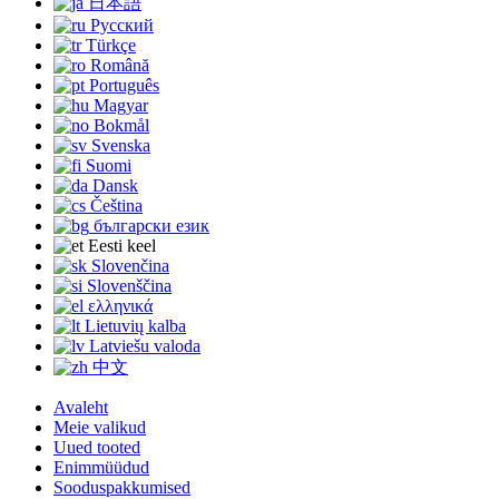
日本語
Русский
Türkçe
Română
Português
Magyar
Bokmål
Svenska
Suomi
Dansk
Čeština
български език
Eesti keel
Slovenčina
Slovenščina
ελληνικά
Lietuvių kalba
Latviešu valoda
中文
Avaleht
Meie valikud
Uued tooted
Enimmüüdud
Sooduspakkumised