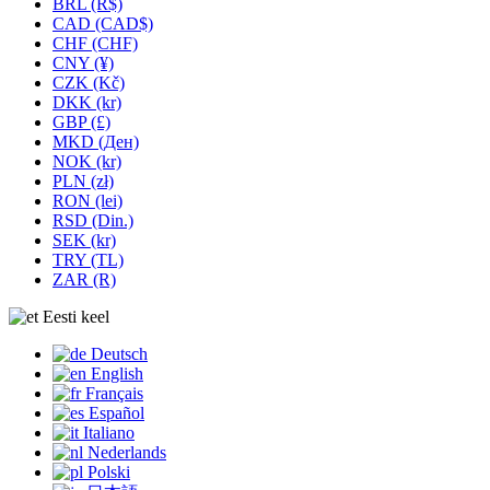
BRL (R$)
CAD (CAD$)
CHF (CHF)
CNY (¥)
CZK (Kč)
DKK (kr)
GBP (£)
MKD (Ден)
NOK (kr)
PLN (zł)
RON (lei)
RSD (Din.)
SEK (kr)
TRY (TL)
ZAR (R)
Eesti keel
Deutsch
English
Français
Español
Italiano
Nederlands
Polski