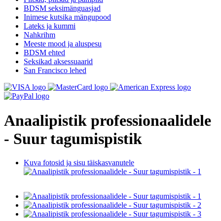
BDSM seksimänguasjad
Inimese kutsika mängupood
Lateks ja kummi
Nahkrihm
Meeste mood ja aluspesu
BDSM ehted
Seksikad aksessuaarid
San Francisco lehed
Anaalipistik professionaalidele
- Suur tagumispistik
Kuva fotosid ja sisu täiskasvanutele