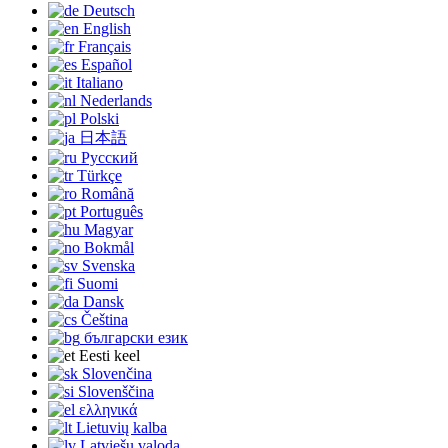
Deutsch
English
Français
Español
Italiano
Nederlands
Polski
日本語
Русский
Türkçe
Română
Português
Magyar
Bokmål
Svenska
Suomi
Dansk
Čeština
български език
Eesti keel
Slovenčina
Slovenščina
ελληνικά
Lietuvių kalba
Latviešu valoda