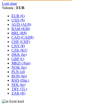
Logi sisse
Valuuta :
EUR
EUR (€)
USD ($)
AUD (AU$)
BAM (KM)
BRL (R$)
CAD (CAD$)
CHF (CHF)
CNY (¥)
CZK (Kč)
DKK (kr)
GBP (£)
MKD (Ден)
NOK (kr)
PLN (zł)
RON (lei)
RSD (Din.)
SEK (kr)
TRY (TL)
ZAR (R)
Eesti keel