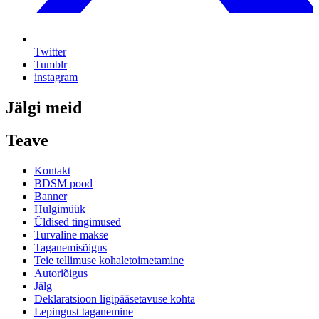
Twitter
Tumblr
instagram
Jälgi meid
Teave
Kontakt
BDSM pood
Banner
Hulgimüük
Üldised tingimused
Turvaline makse
Taganemisõigus
Teie tellimuse kohaletoimetamine
Autoriõigus
Jälg
Deklaratsioon ligipääsetavuse kohta
Lepingust taganemine