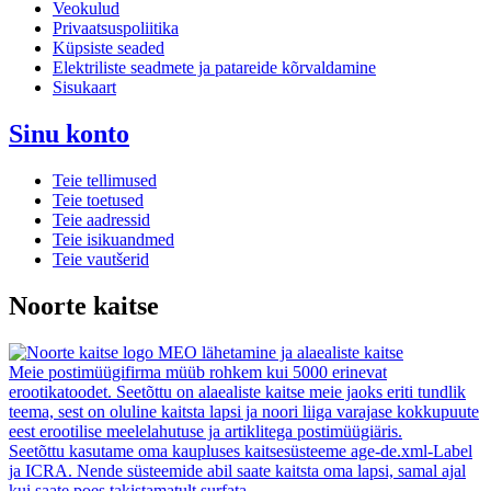
Veokulud
Privaatsuspoliitika
Küpsiste seaded
Elektriliste seadmete ja patareide kõrvaldamine
Sisukaart
Sinu konto
Teie tellimused
Teie toetused
Teie aadressid
Teie isikuandmed
Teie vautšerid
Noorte kaitse
MEO lähetamine ja alaealiste kaitse
Meie postimüügifirma müüb rohkem kui 5000 erinevat
erootikatoodet. Seetõttu on alaealiste kaitse meie jaoks eriti tundlik
teema, sest on oluline kaitsta lapsi ja noori liiga varajase kokkupuute
eest erootilise meelelahutuse ja artiklitega postimüügiäris.
Seetõttu kasutame oma kaupluses kaitsesüsteeme age-de.xml-Label
ja ICRA. Nende süsteemide abil saate kaitsta oma lapsi, samal ajal
kui saate poes takistamatult surfata.