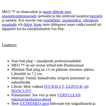
MEO ™ on ebatavaliste ja
suurte dildode ning
anaalseksimänguasjade
spetsialist ja üks juhtivaid kauplusi
meestele
ja naistele. Kui soovite osta
topeltdildot,
anaalpistikut, vibraatorit
,
anaalpalle
või
dildot,
leiate
meie dildopoest suure valiku tooteid nii
algajatele kui ka edasijõudnutele Ass Play.
Lisateave:
Suur butt plug = anaalipistik professionaalidele
MEO ™ on see sextoy tehtud teile Prantsusmaal
Mõõdud: Butt plug on 13 cm pikkune sisestatav pikkus.
Läbimõõt on 7,2 cm.
Materjal: Vinüül, ftalaadivaba, kergesti puhastatav ja
nahasõbralik
Libesti: Meie valikud
FUCKSLUT, EZ2FUCK
või
MANCUNT
.
Puhastamine: Soe vesi ja meie
VERYCLEAN
mänguasjapuhastusvahend
Meie
EXTREMEO sprei
lõdvestab teie sulgurlihaseid ja