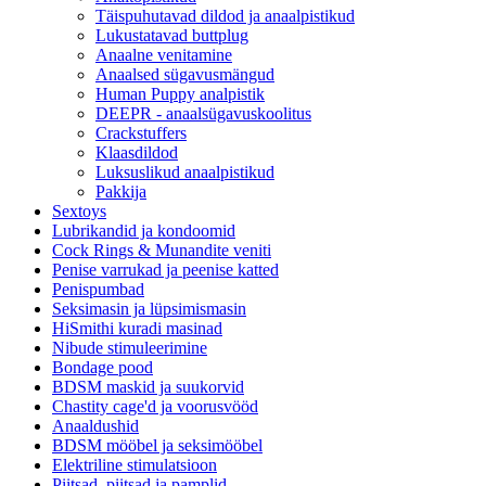
Täispuhutavad dildod ja anaalpistikud
Lukustatavad buttplug
Anaalne venitamine
Anaalsed sügavusmängud
Human Puppy analpistik
DEEPR - anaalsügavuskoolitus
Crackstuffers
Klaasdildod
Luksuslikud anaalpistikud
Pakkija
Sextoys
Lubrikandid ja kondoomid
Cock Rings & Munandite veniti
Penise varrukad ja peenise katted
Penispumbad
Seksimasin ja lüpsimismasin
HiSmithi kuradi masinad
Nibude stimuleerimine
Bondage pood
BDSM maskid ja suukorvid
Chastity cage'd ja voorusvööd
Anaaldushid
BDSM mööbel ja seksimööbel
Elektriline stimulatsioon
Piitsad, piitsad ja pamplid