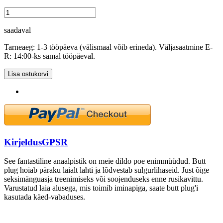
saadaval
Tarneaeg: 1-3 tööpäeva (välismaal võib erineda). Väljasaatmine E-
R: 14:00-ks samal tööpäeval.
Lisa ostukorvi
Kirjeldus
GPSR
See fantastiline anaalpistik on meie dildo poe enimmüüdud. Butt
plug hoiab päraku laialt lahti ja lõdvestab sulgurlihaseid. Just õige
seksimänguasja treenimiseks või soojenduseks enne rusikavittu.
Varustatud laia alusega, mis toimib iminapiga, saate butt plug'i
kasutada käed-vabaduses.