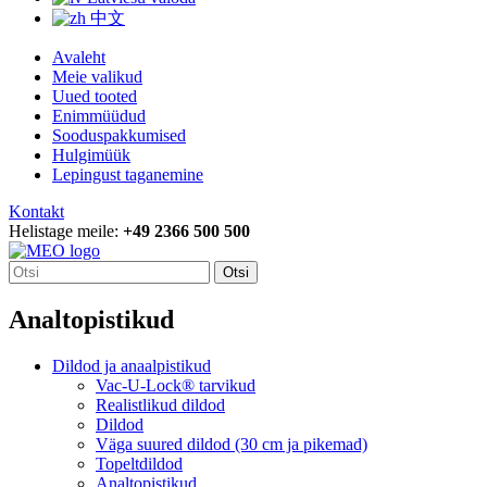
中文
Avaleht
Meie valikud
Uued tooted
Enimmüüdud
Sooduspakkumised
Hulgimüük
Lepingust taganemine
Kontakt
Helistage meile:
+49 2366 500 500
Otsi
Analtopistikud
Dildod ja anaalpistikud
Vac-U-Lock® tarvikud
Realistlikud dildod
Dildod
Väga suured dildod (30 cm ja pikemad)
Topeltdildod
Analtopistikud