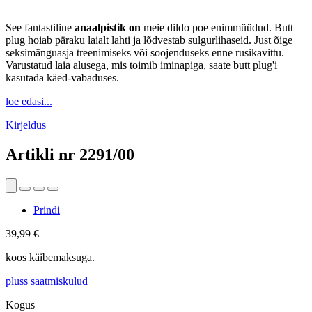
See fantastiline
anaalpistik on
meie dildo poe enimmüüdud. Butt
plug hoiab päraku laialt lahti ja lõdvestab sulgurlihaseid. Just õige
seksimänguasja treenimiseks või soojenduseks enne rusikavittu.
Varustatud laia alusega, mis toimib iminapiga, saate butt plug'i
kasutada käed-vabaduses.
loe edasi...
Kirjeldus
Artikli nr
2291/00
Prindi
39,99 €
koos käibemaksuga.
pluss saatmiskulud
Kogus