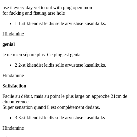
use it every day yet to out with plug open more
for fucking and fistting arse hole
1 1-st kliendist leidis selle arvustuse kasulikuks.
Hindamine
genial
je ne m'en sépare plus .Ce plug est genial
2 2-st kliendist leidis selle arvustuse kasulikuks.
Hindamine
Satisfaction
Facile au début, mais au point le plus large on approche 21cm de
circonférence.
Super sensation quand il est complètement dedans.
3 3-st kliendist leidis selle arvustuse kasulikuks.
Hindamine