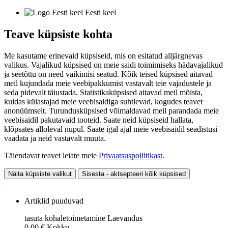
Eesti keel
Teave küpsiste kohta
Me kasutame erinevaid küpsiseid, mis on esitatud alljärgnevas
valikus. Vajalikud küpsised on meie saidi toimimiseks hädavajalikud
ja seetõttu on need vaikimisi seatud. Kõik teised küpsised aitavad
meil kujundada meie veebipakkumist vastavalt teie vajadustele ja
seda pidevalt täiustada. Statistikaküpsised aitavad meil mõista,
kuidas külastajad meie veebisaidiga suhtlevad, kogudes teavet
anonüümselt. Turundusküpsised võimaldavad meil parandada meie
veebisaidil pakutavaid tooteid. Saate neid küpsiseid hallata,
klõpsates alloleval nupul. Saate igal ajal meie veebisaidil seadistusi
vaadata ja neid vastavalt muuta.
Täiendavat teavet leiate meie
Privaatsuspoliitikast
.
Näita küpsiste valikut
Sisesta - aktsepteeri kõik küpsised
Artiklid puuduvad
tasuta kohaletoimetamine
Laevandus
0,00 €
Kokku