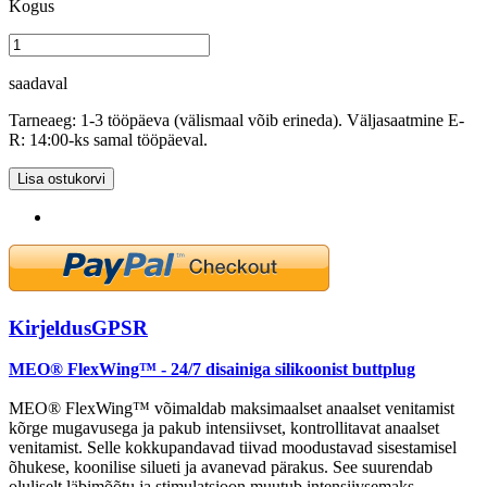
Kogus
saadaval
Tarneaeg: 1-3 tööpäeva (välismaal võib erineda). Väljasaatmine E-
R: 14:00-ks samal tööpäeval.
Lisa ostukorvi
Kirjeldus
GPSR
MEO® FlexWing™ - 24/7 disainiga silikoonist buttplug
MEO® FlexWing™ võimaldab maksimaalset anaalset venitamist
kõrge mugavusega ja pakub intensiivset, kontrollitavat anaalset
venitamist. Selle kokkupandavad tiivad moodustavad sisestamisel
õhukese, koonilise silueti ja avanevad pärakus. See suurendab
oluliselt läbimõõtu ja stimulatsioon muutub intensiivsemaks.