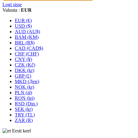
Logi sisse
Valuuta :
EUR
EUR (€)
USD ($)
AUD (AU$)
BAM (KM)
BRL (R$)
CAD (CAD$)
CHF (CHF)
CNY (¥)
CZK (Kč)
DKK (kr)
GBP (£)
MKD (Ден)
NOK (kr)
PLN (zł)
RON (lei)
RSD (Din.)
SEK (kr)
TRY (TL)
ZAR (R)
Eesti keel