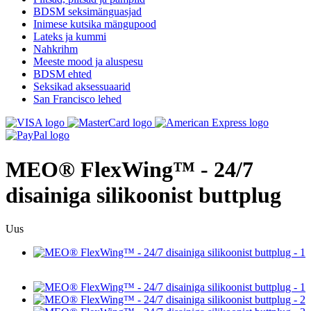
BDSM seksimänguasjad
Inimese kutsika mängupood
Lateks ja kummi
Nahkrihm
Meeste mood ja aluspesu
BDSM ehted
Seksikad aksessuaarid
San Francisco lehed
MEO® FlexWing™ - 24/7
disainiga silikoonist buttplug
Uus