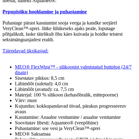
libestit, näiteks Aquameo®.
Pepupistiku hooldamine ja puhastamine
Puhastage pärast kasutamist sooja veega ja kandke seejärel
VeryClean™-sprei. Jätke lühikeseks ajaks peale, loputage
põhjalikult, laske täielikult õhu käes kuivada ja hoidke teistest
seksimänguasjadest eraldi.
Täiendavad üksikasjad:
MEO® FlexWing™ - silikoonist valmistatud buttplug (24/7
disain)
Sisestatav pikkus: 8,5 cm
Läbimõõt (suletud): 4,0 cm
Läbimõõt (avatud): ca. 7,5 cm
Materjal: 100 % silikoon (kehasõbralik, mittepoorne)
Värv: must
Kujundus: kokkupandavad tiivad, pärakus progresseeruv
avaus
Kasutamine: Anaalne venitamine / anaalne venitamine
Soovitatav libesti: Aquameo® (veepõhine)
Puhastamine: soe vesi ja VeryClean™-sprei
MEO® Saksamaa