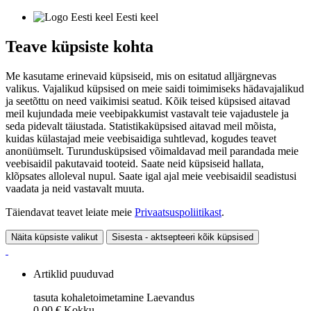
Eesti keel
Teave küpsiste kohta
Me kasutame erinevaid küpsiseid, mis on esitatud alljärgnevas
valikus. Vajalikud küpsised on meie saidi toimimiseks hädavajalikud
ja seetõttu on need vaikimisi seatud. Kõik teised küpsised aitavad
meil kujundada meie veebipakkumist vastavalt teie vajadustele ja
seda pidevalt täiustada. Statistikaküpsised aitavad meil mõista,
kuidas külastajad meie veebisaidiga suhtlevad, kogudes teavet
anonüümselt. Turundusküpsised võimaldavad meil parandada meie
veebisaidil pakutavaid tooteid. Saate neid küpsiseid hallata,
klõpsates alloleval nupul. Saate igal ajal meie veebisaidil seadistusi
vaadata ja neid vastavalt muuta.
Täiendavat teavet leiate meie
Privaatsuspoliitikast
.
Näita küpsiste valikut
Sisesta - aktsepteeri kõik küpsised
Artiklid puuduvad
tasuta kohaletoimetamine
Laevandus
0,00 €
Kokku