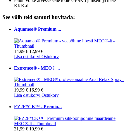
Palun võtke arvesse selle toote GPSR-i juhiseid ja meie
KKK-d.
See võib teid samuti huvitada:
Aquameo® Premium ...
14,99 €
12,99 €
Lisa ostukorvi
Ostukorv
Extremeo® - MEO® ...
19,99 €
16,99 €
Lisa ostukorvi
Ostukorv
EZ2F*CK™ - Premiu...
21,99 €
19,99 €