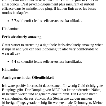
ainsi conçu. C'est psychologiquement plus rassurant et surtout
efficace dans le maintient du plug. Il faut en finir avec les bases
rondes inadaptées.
7 7-st kliendist leidis selle arvustuse kasulikuks.
Hindamine
Feels absolutely amazing
Great starter to stretching a tight hole feels absolutely amazing when
it slips in and you can feel it opening up also very comfortable to
wear all day
4 4-st kliendist leidis selle arvustuse kasulikuks.
Hindamine
Auch gerne in der Öffentlichkeit
Ich ware positiv überrascht dass es auch für wenig Geld richtig gute
Buttplugs gibt. Der Buttplug von MEO hat keine störenden Nähte,
ist herrlich weich und angenehm einzuführen. Ein Geruch nicht
wahrnehmbar, da aus Silikon. Als Steigerung zu den meinen
bisherigenPlugs gerade richtig für weitere anale Dehnungen. Meine