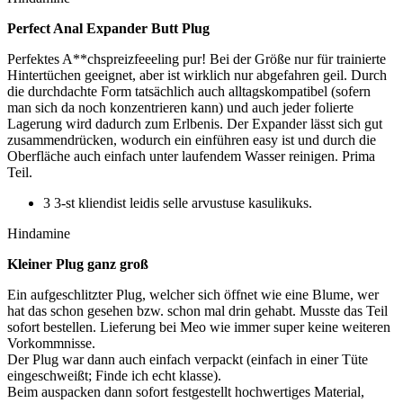
Perfect Anal Expander Butt Plug
Perfektes A**chspreizfeeeling pur! Bei der Größe nur für trainierte
Hintertüchen geeignet, aber ist wirklich nur abgefahren geil. Durch
die durchdachte Form tatsächlich auch alltagskompatibel (sofern
man sich da noch konzentrieren kann) und auch jeder folierte
Lagerung wird dadurch zum Erlbenis. Der Expander lässt sich gut
zusammendrücken, wodurch ein einführen easy ist und durch die
Oberfläche auch einfach unter laufendem Wasser reinigen. Prima
Teil.
3 3-st kliendist leidis selle arvustuse kasulikuks.
Hindamine
Kleiner Plug ganz groß
Ein aufgeschlitzter Plug, welcher sich öffnet wie eine Blume, wer
hat das schon gesehen bzw. schon mal drin gehabt. Musste das Teil
sofort bestellen. Lieferung bei Meo wie immer super keine weiteren
Vorkommnisse.
Der Plug war dann auch einfach verpackt (einfach in einer Tüte
eingeschweißt; Finde ich echt klasse).
Beim auspacken dann sofort festgestellt hochwertiges Material,