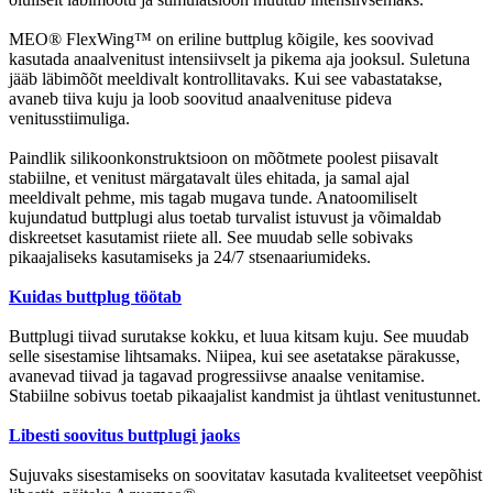
MEO® FlexWing™ on eriline buttplug kõigile, kes soovivad
kasutada anaalvenitust intensiivselt ja pikema aja jooksul. Suletuna
jääb läbimõõt meeldivalt kontrollitavaks. Kui see vabastatakse,
avaneb tiiva kuju ja loob soovitud anaalvenituse pideva
venitusstiimuliga.
Paindlik silikoonkonstruktsioon on mõõtmete poolest piisavalt
stabiilne, et venitust märgatavalt üles ehitada, ja samal ajal
meeldivalt pehme, mis tagab mugava tunde. Anatoomiliselt
kujundatud buttplugi alus toetab turvalist istuvust ja võimaldab
diskreetset kasutamist riiete all. See muudab selle sobivaks
pikaajaliseks kasutamiseks ja 24/7 stsenaariumideks.
Kuidas buttplug töötab
Buttplugi tiivad surutakse kokku, et luua kitsam kuju. See muudab
selle sisestamise lihtsamaks. Niipea, kui see asetatakse pärakusse,
avanevad tiivad ja tagavad progressiivse anaalse venitamise.
Stabiilne sobivus toetab pikaajalist kandmist ja ühtlast venitustunnet.
Libesti soovitus buttplugi jaoks
Sujuvaks sisestamiseks on soovitatav kasutada kvaliteetset veepõhist