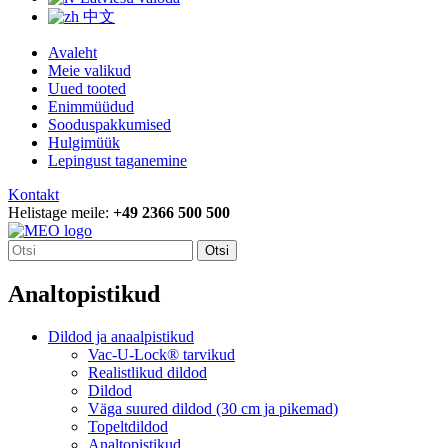
中文
Avaleht
Meie valikud
Uued tooted
Enimmüüdud
Sooduspakkumised
Hulgimüük
Lepingust taganemine
Kontakt
Helistage meile:
+49 2366 500 500
Otsi
Analtopistikud
Dildod ja anaalpistikud
Vac-U-Lock® tarvikud
Realistlikud dildod
Dildod
Väga suured dildod (30 cm ja pikemad)
Topeltdildod
Analtopistikud