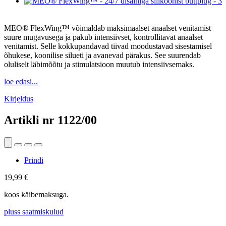
MEO® FlexWing™ võimaldab maksimaalset anaalset venitamist
suure mugavusega ja pakub intensiivset, kontrollitavat anaalset
venitamist. Selle kokkupandavad tiivad moodustavad sisestamisel
õhukese, koonilise silueti ja avanevad pärakus. See suurendab
oluliselt läbimõõtu ja stimulatsioon muutub intensiivsemaks.
loe edasi...
Kirjeldus
Artikli nr
1122/00
Prindi
19,99 €
koos käibemaksuga.
pluss saatmiskulud