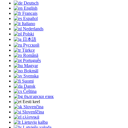
Deutsch
English
Français
Español
Italiano
Nederlands
Polski
日本語
Русский
Türkçe
Română
Português
Magyar
Bokmål
Svenska
Suomi
Dansk
Čeština
български език
Eesti keel
Slovenčina
Slovenščina
ελληνικά
Lietuvių kalba
Latviešu valoda