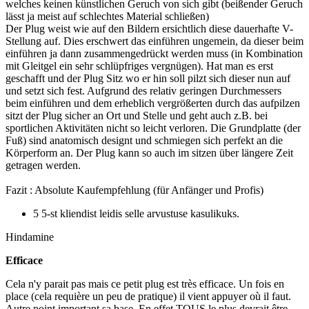
welches keinen künstlichen Geruch von sich gibt (beißender Geruch
lässt ja meist auf schlechtes Material schließen)
Der Plug weist wie auf den Bildern ersichtlich diese dauerhafte V-
Stellung auf. Dies erschwert das einführen ungemein, da dieser beim
einführen ja dann zusammengedrückt werden muss (in Kombination
mit Gleitgel ein sehr schlüpfriges vergnügen). Hat man es erst
geschafft und der Plug Sitz wo er hin soll pilzt sich dieser nun auf
und setzt sich fest. Aufgrund des relativ geringen Durchmessers
beim einführen und dem erheblich vergrößerten durch das aufpilzen
sitzt der Plug sicher an Ort und Stelle und geht auch z.B. bei
sportlichen Aktivitäten nicht so leicht verloren. Die Grundplatte (der
Fuß) sind anatomisch designt und schmiegen sich perfekt an die
Körperform an. Der Plug kann so auch im sitzen über längere Zeit
getragen werden.
Fazit : Absolute Kaufempfehlung (für Anfänger und Profis)
5 5-st kliendist leidis selle arvustuse kasulikuks.
Hindamine
Efficace
Cela n'y parait pas mais ce petit plug est très efficace. Un fois en
place (cela requière un peu de pratique) il vient appuyer où il faut.
Autre point important sa base. En effet TOUS le plus devrait être