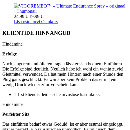
24,99 €
19,99 €
Lisa ostukorvi
Ostukorv
KLIENTIDE HINNANGUD
Hindamine
Erfolge
Nach längerem und öfteren tragen lässt er sich bequem Einführen.
Die Erfolge sind deutlich. Neulich habe ich wohl ein wenig zuviel
Gleitmittel verwendet. Da hat mein Hintern nach einer Stunde den
Plug ganz geschluckt. Es war aber kein Problem das er mit ein
wenig Druck wieder zum Vorschein kam.
1 1-st kliendist leidis selle arvustuse kasulikuks.
Hindamine
Perfekter Sitz
Das einführen bedarf etwas Geduld. Ist er aber erstmal eingeloggt,
sitzt er perfekt. Ein rausrutschen unmöglich. Er füllt nach dem