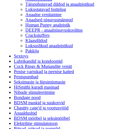
Täispuhutavad dildod ja anaalpistikud
Lukustatavad buttplug
Anaalne venitamine
Anaalsed sügavusmängud
Human Puppy analpistik
DEEPR - anaalsügavuskoolitus
Crackstuffers
Klaasdildod
Luksuslikud anaalpistikud
Pakkija
Sextoys
Lubrikandid ja kondoomid
Cock Rings & Munandite veniti
Penise varrukad ja peenise katted
Penispumbad
Seksimasin ja lüpsimismasin
HiSmithi kuradi masinad
Nibude stimuleerimine
Bondage pood
BDSM maskid ja suukorvid
Chastity cage'd ja voorusvööd
Anaaldushid
BDSM mööbel ja seksimööbel
Elektriline stimulatsioon
Piitsad, piitsad ja pamplid