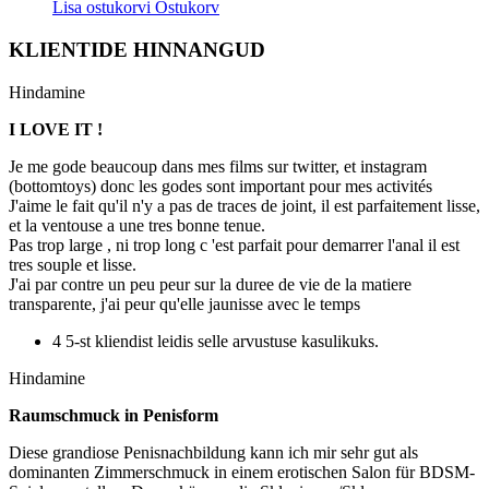
Lisa ostukorvi
Ostukorv
KLIENTIDE HINNANGUD
Hindamine
I LOVE IT !
Je me gode beaucoup dans mes films sur twitter, et instagram
(bottomtoys) donc les godes sont important pour mes activités
J'aime le fait qu'il n'y a pas de traces de joint, il est parfaitement lisse,
et la ventouse a une tres bonne tenue.
Pas trop large , ni trop long c 'est parfait pour demarrer l'anal il est
tres souple et lisse.
J'ai par contre un peu peur sur la duree de vie de la matiere
transparente, j'ai peur qu'elle jaunisse avec le temps
4 5-st kliendist leidis selle arvustuse kasulikuks.
Hindamine
Raumschmuck in Penisform
Diese grandiose Penisnachbildung kann ich mir sehr gut als
dominanten Zimmerschmuck in einem erotischen Salon für BDSM-