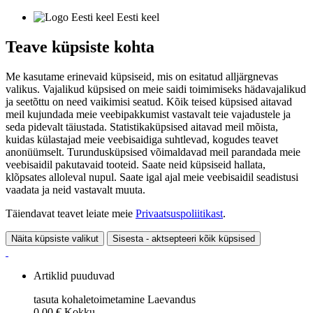
Eesti keel
Teave küpsiste kohta
Me kasutame erinevaid küpsiseid, mis on esitatud alljärgnevas
valikus. Vajalikud küpsised on meie saidi toimimiseks hädavajalikud
ja seetõttu on need vaikimisi seatud. Kõik teised küpsised aitavad
meil kujundada meie veebipakkumist vastavalt teie vajadustele ja
seda pidevalt täiustada. Statistikaküpsised aitavad meil mõista,
kuidas külastajad meie veebisaidiga suhtlevad, kogudes teavet
anonüümselt. Turundusküpsised võimaldavad meil parandada meie
veebisaidil pakutavaid tooteid. Saate neid küpsiseid hallata,
klõpsates alloleval nupul. Saate igal ajal meie veebisaidil seadistusi
vaadata ja neid vastavalt muuta.
Täiendavat teavet leiate meie
Privaatsuspoliitikast
.
Näita küpsiste valikut
Sisesta - aktsepteeri kõik küpsised
Artiklid puuduvad
tasuta kohaletoimetamine
Laevandus
0,00 €
Kokku