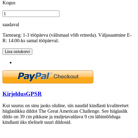
Kogus
saadaval
Tarneaeg: 1-3 tööpäeva (välismaal võib erineda). Väljasaatmine E-
R: 14:00-ks samal tööpäeval.
Lisa ostukorvi
Kirjeldus
GPSR
Kui suurus on sinu jaoks oluline, siis naudid kindlasti kvaliteetset
hiiglaslikku dildot The Great American Challenge. See hiiglaslik
dildo on 39 cm pikkuse ja muljetavaldava 9 cm läbimõõduga
kindlasti üks tõeliselt suuri dildosid.