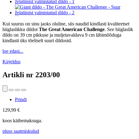
Kui suurus on sinu jaoks oluline, siis naudid kindlasti kvaliteetset
hiiglaslikku dildot
The Great American Challenge
. See hiiglaslik
dildo on 39 cm pikkuse ja muljetavaldava 9 cm läbimõõduga
kindlasti üks tõeliselt suuri dildosid.
loe edasi...
Kirjeldus
Artikli nr
2203/00
Prindi
129,99 €
koos käibemaksuga.
pluss saatmiskulud