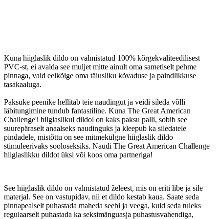
Kuna hiiglaslik dildo on valmistatud 100% kõrgekvaliteedilisest
PVC-st, ei avalda see muljet mitte ainult oma sametiselt pehme
pinnaga, vaid eelkõige oma täiusliku kõvaduse ja paindlikkuse
tasakaaluga.
Paksuke peenike hellitab teie naudingut ja veidi sileda võlli
läbitungimine tundub fantastiline. Kuna The Great American
Challenge'i hiiglaslikul dildol on kaks paksu palli, sobib see
suurepäraselt anaalseks naudinguks ja kleepub ka siledatele
pindadele, mistõttu on see mitmekülgne hiiglaslik dildo
stimuleerivaks sooloseksiks. Naudi The Great American Challenge
hiiglaslikku dildot üksi või koos oma partneriga!
See hiiglaslik dildo on valmistatud želeest, mis on eriti libe ja sile
materjal. See on vastupidav, nii et dildo kestab kaua. Saate seda
pinnapealselt puhastada maheda seebi ja veega, kuid seda tuleks
regulaarselt puhastada ka seksimänguasja puhastusvahendiga,