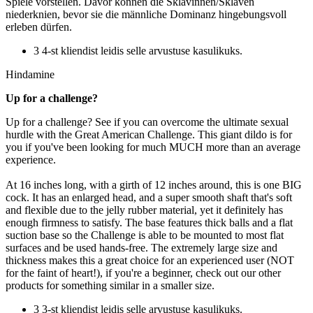
Spiele vorstellen. Davor können die Sklavinnen/Sklaven
niederknien, bevor sie die männliche Dominanz hingebungsvoll
erleben dürfen.
3 4-st kliendist leidis selle arvustuse kasulikuks.
Hindamine
Up for a challenge?
Up for a challenge? See if you can overcome the ultimate sexual
hurdle with the Great American Challenge. This giant dildo is for
you if you've been looking for much MUCH more than an average
experience.
At 16 inches long, with a girth of 12 inches around, this is one BIG
cock. It has an enlarged head, and a super smooth shaft that's soft
and flexible due to the jelly rubber material, yet it definitely has
enough firmness to satisfy. The base features thick balls and a flat
suction base so the Challenge is able to be mounted to most flat
surfaces and be used hands-free. The extremely large size and
thickness makes this a great choice for an experienced user (NOT
for the faint of heart!), if you're a beginner, check out our other
products for something similar in a smaller size.
3 3-st kliendist leidis selle arvustuse kasulikuks.