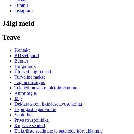
Tumblr
instagram
Jälgi meid
Teave
Kontakt
BDSM pood
Banner
Hulgimüük
Üldised tingimused
Turvaline makse
Taganemisõigus
Teie tellimuse kohaletoimetamine
Autoriõigus
Jälg
Deklaratsioon ligipääsetavuse kohta
Lepingust taganemine
Veokulud
Privaatsuspoliitika
Küpsiste seaded
Elektriliste seadmete ja patareide kõrvaldamine