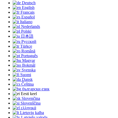
Deutsch
English
Français
Español
Italiano
Nederlands
Polski
日本語
Русский
Türkçe
Română
Português
Magyar
Bokmål
Svenska
Suomi
Dansk
Čeština
български език
Eesti keel
Slovenčina
Slovenščina
ελληνικά
Lietuvių kalba
Latviešu valoda