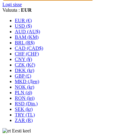
Logi sisse
Valuuta :
EUR
EUR (€)
USD ($)
AUD (AU$)
BAM (KM)
BRL (R$)
CAD (CAD$)
CHF (CHF)
CNY (¥)
CZK (Kč)
DKK (kr)
GBP (£)
MKD (Ден)
NOK (kr)
PLN (zł)
RON (lei)
RSD (Din.)
SEK (kr)
TRY (TL)
ZAR (R)
Eesti keel