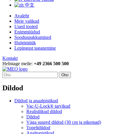
中文
Avaleht
Meie valikud
Uued tooted
Enimmüüdud
Sooduspakkumised
Hulgimüük
Lepingust taganemine
Kontakt
Helistage meile:
+49 2366 500 500
Otsi
Dildod
Dildod ja anaalpistikud
Vac-U-Lock® tarvikud
Realistlikud dildod
Dildod
Väga suured dildod (30 cm ja pikemad)
Topeltdildod
Analtopistikud