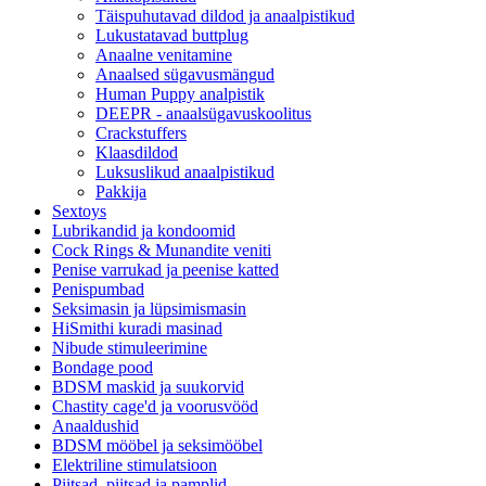
Täispuhutavad dildod ja anaalpistikud
Lukustatavad buttplug
Anaalne venitamine
Anaalsed sügavusmängud
Human Puppy analpistik
DEEPR - anaalsügavuskoolitus
Crackstuffers
Klaasdildod
Luksuslikud anaalpistikud
Pakkija
Sextoys
Lubrikandid ja kondoomid
Cock Rings & Munandite veniti
Penise varrukad ja peenise katted
Penispumbad
Seksimasin ja lüpsimismasin
HiSmithi kuradi masinad
Nibude stimuleerimine
Bondage pood
BDSM maskid ja suukorvid
Chastity cage'd ja voorusvööd
Anaaldushid
BDSM mööbel ja seksimööbel
Elektriline stimulatsioon
Piitsad, piitsad ja pamplid