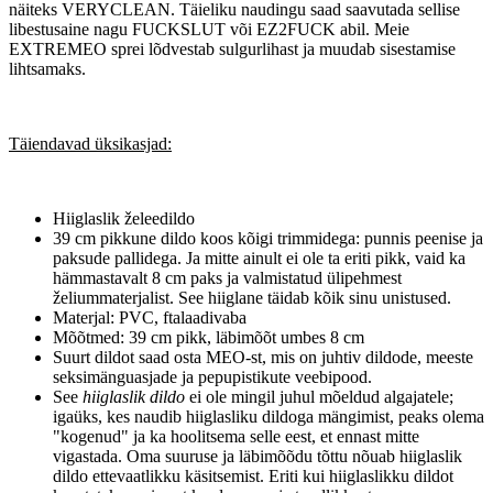
näiteks VERYCLEAN. Täieliku naudingu saad saavutada sellise
libestusaine nagu FUCKSLUT või EZ2FUCK abil. Meie
EXTREMEO sprei lõdvestab sulgurlihast ja muudab sisestamise
lihtsamaks.
Täiendavad üksikasjad:
Hiiglaslik želeedildo
39 cm pikkune dildo koos kõigi trimmidega: punnis peenise ja
paksude pallidega. Ja mitte ainult ei ole ta eriti pikk, vaid ka
hämmastavalt 8 cm paks ja valmistatud ülipehmest
želiummaterjalist. See hiiglane täidab kõik sinu unistused.
Materjal: PVC, ftalaadivaba
Mõõtmed: 39 cm pikk, läbimõõt umbes 8 cm
Suurt dildot saad osta MEO-st, mis on juhtiv dildode, meeste
seksimänguasjade ja pepupistikute veebipood.
See
hiiglaslik dildo
ei ole mingil juhul mõeldud algajatele;
igaüks, kes naudib hiiglasliku dildoga mängimist, peaks olema
"kogenud" ja ka hoolitsema selle eest, et ennast mitte
vigastada. Oma suuruse ja läbimõõdu tõttu nõuab hiiglaslik
dildo ettevaatlikku käsitsemist. Eriti kui hiiglaslikku dildot