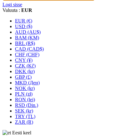
Logi sisse
Valuuta :
EUR
EUR (€)
USD ($)
AUD (AU$)
BAM (KM)
BRL (R$)
CAD (CAD$)
CHF (CHF)
CNY (¥)
CZK (Kč)
DKK (kr)
GBP (£)
MKD (Ден)
NOK (kr)
PLN (zł)
RON (lei)
RSD (Din.)
SEK (kr)
TRY (TL)
ZAR (R)
Eesti keel