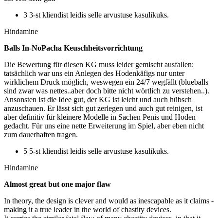
3 3-st kliendist leidis selle arvustuse kasulikuks.
Hindamine
Balls In-NoPacha Keuschheitsvorrichtung
Die Bewertung für diesen KG muss leider gemischt ausfallen:
tatsächlich war uns ein Anlegen des Hodenkäfigs nur unter
wirklichem Druck möglich, weswegen ein 24/7 wegfällt (blueballs
sind zwar was nettes..aber doch bitte nicht wörtlich zu verstehen..).
Ansonsten ist die Idee gut, der KG ist leicht und auch hübsch
anzuschauen. Er lässt sich gut zerlegen und auch gut reinigen, ist
aber definitiv für kleinere Modelle in Sachen Penis und Hoden
gedacht. Für uns eine nette Erweiterung im Spiel, aber eben nicht
zum dauerhaften tragen.
5 5-st kliendist leidis selle arvustuse kasulikuks.
Hindamine
Almost great but one major flaw
In theory, the design is clever and would as inescapable as it claims -
making it a true leader in the world of chastity devices.