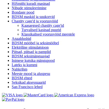
HiSmithi kuradi masinad
Nibude stimuleerimine
Bondage pood
BDSM maskid ja suukorvid
Chastity cage'd ja voorusvööd
Kaasaegsed chastity cage'id
Turvalised kasinad puurid
Klassikalised voorusvööd meestele
Anaaldushid
BDSM mööbel ja seksimööbel
Elektriline stimulatsioon
Piitsad, piitsad ja pamplid
BDSM seksimänguasjad
Inimese kutsika mängupood
Lateks ja kummi
Nahkrihm
Meeste mood ja aluspesu
BDSM ehted
Seksikad aksessuaarid
San Francisco lehed