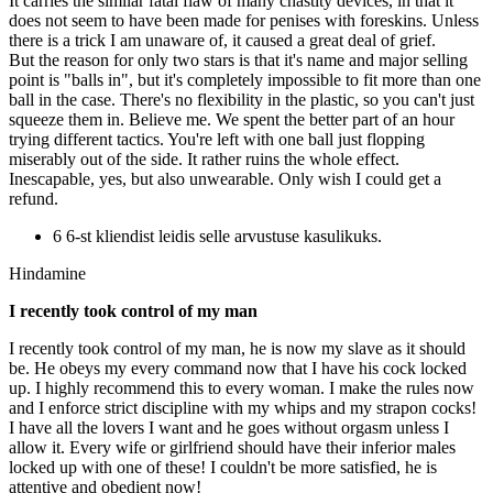
It carries the similar fatal flaw of many chastity devices, in that it
does not seem to have been made for penises with foreskins. Unless
there is a trick I am unaware of, it caused a great deal of grief.
But the reason for only two stars is that it's name and major selling
point is "balls in", but it's completely impossible to fit more than one
ball in the case. There's no flexibility in the plastic, so you can't just
squeeze them in. Believe me. We spent the better part of an hour
trying different tactics. You're left with one ball just flopping
miserably out of the side. It rather ruins the whole effect.
Inescapable, yes, but also unwearable. Only wish I could get a
refund.
6 6-st kliendist leidis selle arvustuse kasulikuks.
Hindamine
I recently took control of my man
I recently took control of my man, he is now my slave as it should
be. He obeys my every command now that I have his cock locked
up. I highly recommend this to every woman. I make the rules now
and I enforce strict discipline with my whips and my strapon cocks!
I have all the lovers I want and he goes without orgasm unless I
allow it. Every wife or girlfriend should have their inferior males
locked up with one of these! I couldn't be more satisfied, he is
attentive and obedient now!