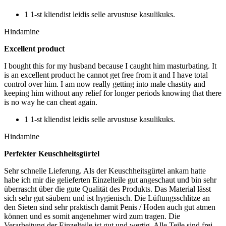
1 1-st kliendist leidis selle arvustuse kasulikuks.
Hindamine
Excellent product
I bought this for my husband because I caught him masturbating. It
is an excellent product he cannot get free from it and I have total
control over him. I am now really getting into male chastity and
keeping him without any relief for longer periods knowing that there
is no way he can cheat again.
1 1-st kliendist leidis selle arvustuse kasulikuks.
Hindamine
Perfekter Keuschheitsgürtel
Sehr schnelle Lieferung. Als der Keuschheitsgürtel ankam hatte
habe ich mir die gelieferten Einzelteile gut angeschaut und bin sehr
überrascht über die gute Qualität des Produkts. Das Material lässt
sich sehr gut säubern und ist hygienisch. Die Lüftungsschlitze an
den Sieten sind sehr praktisch damit Penis / Hoden auch gut atmen
können und es somit angenehmer wird zum tragen. Die
Verarbeitung der Einzelteile ist gut und wertig. Alle Teile sind frei