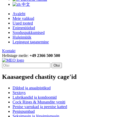
中文
Avaleht
Meie valikud
Uued tooted
Enimmüüdud
Sooduspakkumised
Hulgimüük
Lepingust taganemine
Kontakt
Helistage meile:
+49 2366 500 500
Otsi
Kaasaegsed chastity cage'id
Dildod ja anaalpistikud
Sextoys
Lubrikandid ja kondoomid
Cock Rings & Munandite veniti
Penise varrukad ja peenise katted
Penispumbad
Seksimasin ja lüpsimismasin