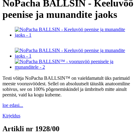
NoPacha BALLSIN - Keeluvöö
peenise ja munandite jaoks
Testi võitja NoPacha BALLSIN™ on vaieldamatult üks parimaid
meeste voorusvöödest. Sellel on absoluutselt täiuslik anatoomiline
sobivus, see on 100% põgenemiskindel ja ümbritseb mitte ainult
peenist, vaid ka kogu kubeme.
loe edasi...
Kirjeldus
Artikli nr
1928/00