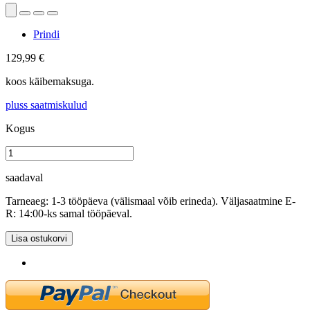
Prindi
129,99 €
koos käibemaksuga.
pluss saatmiskulud
Kogus
saadaval
Tarneaeg: 1-3 tööpäeva (välismaal võib erineda). Väljasaatmine E-
R: 14:00-ks samal tööpäeval.
Lisa ostukorvi