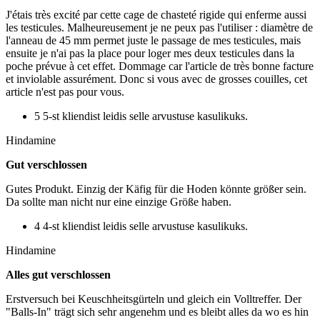
J'étais très excité par cette cage de chasteté rigide qui enferme aussi
les testicules. Malheureusement je ne peux pas l'utiliser : diamètre de
l'anneau de 45 mm permet juste le passage de mes testicules, mais
ensuite je n'ai pas la place pour loger mes deux testicules dans la
poche prévue à cet effet. Dommage car l'article de très bonne facture
et inviolable assurément. Donc si vous avec de grosses couilles, cet
article n'est pas pour vous.
5 5-st kliendist leidis selle arvustuse kasulikuks.
Hindamine
Gut verschlossen
Gutes Produkt. Einzig der Käfig für die Hoden könnte größer sein.
Da sollte man nicht nur eine einzige Größe haben.
4 4-st kliendist leidis selle arvustuse kasulikuks.
Hindamine
Alles gut verschlossen
Erstversuch bei Keuschheitsgürteln und gleich ein Volltreffer. Der
"Balls-In" trägt sich sehr angenehm und es bleibt alles da wo es hin