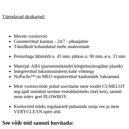
Täiendavad üksikasjad:
Meeste voorusvöö
Garanteeritud kasinus - 24/7 - pikaajaline
Täiuslikult kohandatud mehe anatoomiale
Penisrõnga läbimõõt u. 45 mm, pikkus u. 90 mm, ø u. 33 mm
Materjal: ABS (purunemiskindel kõrgtehnoloogiline plastik)
Integreeritud lukustussüsteem kahe võtmega
NoPacha™ on MEO registreeritud kaubamärk Saksamaal.
Meie voorusvööde puhul soovitame meie toodet CUMELOT
aeg-ajalt sunnitud seemne eemaldamiseks (mel ken), samuti
meie toitev geel PLOWBOY.
Keeluvööd tuleks regulaarselt puhastada sooja vee ja meie
VERYCLEAN-sprei abil.
See võib teid samuti huvitada: