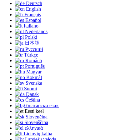
Deutsch
English
Français
Español
Italiano
Nederlands
Polski
日本語
Русский
Türkçe
Română
Português
Magyar
Bokmål
Svenska
Suomi
Dansk
Čeština
български език
Eesti keel
Slovenčina
Slovenščina
ελληνικά
Lietuvių kalba
Latviešu valoda