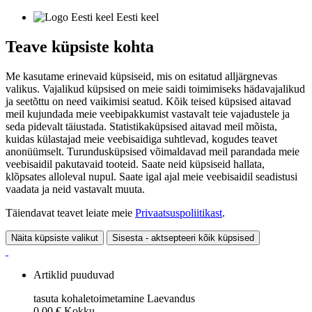
Eesti keel
Teave küpsiste kohta
Me kasutame erinevaid küpsiseid, mis on esitatud alljärgnevas
valikus. Vajalikud küpsised on meie saidi toimimiseks hädavajalikud
ja seetõttu on need vaikimisi seatud. Kõik teised küpsised aitavad
meil kujundada meie veebipakkumist vastavalt teie vajadustele ja
seda pidevalt täiustada. Statistikaküpsised aitavad meil mõista,
kuidas külastajad meie veebisaidiga suhtlevad, kogudes teavet
anonüümselt. Turundusküpsised võimaldavad meil parandada meie
veebisaidil pakutavaid tooteid. Saate neid küpsiseid hallata,
klõpsates alloleval nupul. Saate igal ajal meie veebisaidil seadistusi
vaadata ja neid vastavalt muuta.
Täiendavat teavet leiate meie
Privaatsuspoliitikast
.
Näita küpsiste valikut
Sisesta - aktsepteeri kõik küpsised
Artiklid puuduvad
tasuta kohaletoimetamine
Laevandus
0,00 €
Kokku