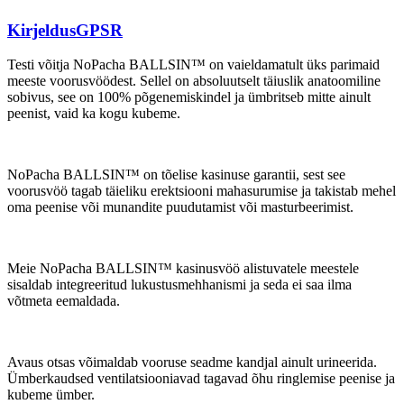
Kirjeldus
GPSR
Testi võitja NoPacha BALLSIN™ on vaieldamatult üks parimaid
meeste voorusvöödest. Sellel on absoluutselt täiuslik anatoomiline
sobivus, see on 100% põgenemiskindel ja ümbritseb mitte ainult
peenist, vaid ka kogu kubeme.
NoPacha BALLSIN™ on tõelise kasinuse garantii, sest see
voorusvöö tagab täieliku erektsiooni mahasurumise ja takistab mehel
oma peenise või munandite puudutamist või masturbeerimist.
Meie NoPacha BALLSIN™ kasinusvöö alistuvatele meestele
sisaldab integreeritud lukustusmehhanismi ja seda ei saa ilma
võtmeta eemaldada.
Avaus otsas võimaldab vooruse seadme kandjal ainult urineerida.
Ümberkaudsed ventilatsiooniavad tagavad õhu ringlemise peenise ja
kubeme ümber.