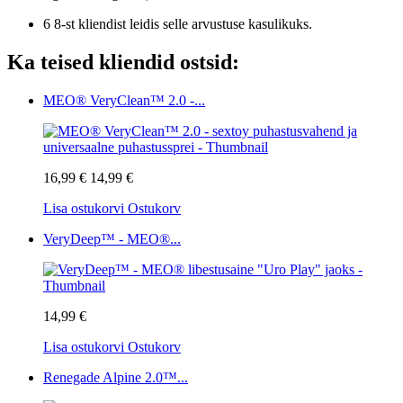
6 8-st kliendist leidis selle arvustuse kasulikuks.
Ka teised kliendid ostsid:
MEO® VeryClean™ 2.0 -...
16,99 €
14,99 €
Lisa ostukorvi
Ostukorv
VeryDeep™ - MEO®...
14,99 €
Lisa ostukorvi
Ostukorv
Renegade Alpine 2.0™...