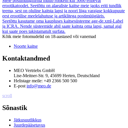
Meie postimüügifirma müüb rohkem kui 5000 erinevat
erootikatoodet. Seetõttu on alaealiste kaitse meie jaoks eriti tundlik
teema, sest on oluline kaitsta lapsi ja noori liiga varajase kokkupuute
eest erootilise meelelahutuse ja artiklitega postimüügiäris.
Seetõttu kasutame oma kaupluses kaitsesüsteeme age-de.xml-Label
ja ICRA. Nende süsteemide abil saate kaitsta oma lapsi, samal ajal
kui saate poes takistamatult surfata.
Kõik meie fotomudelid on 18-aastased või vanemad
Noorte kaitse
Kontaktandmed
MEO Vertriebs GmbH
Lise-Meitner-Str. 9, 45699 Herten, Deutschland
Helistage meile:
+49 2366 500 500
E-post
info@meo.de
scroll
Sõnastik
Jätkusuutlikkus
Juurdepääsetavus