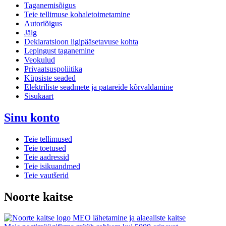
Taganemisõigus
Teie tellimuse kohaletoimetamine
Autoriõigus
Jälg
Deklaratsioon ligipääsetavuse kohta
Lepingust taganemine
Veokulud
Privaatsuspoliitika
Küpsiste seaded
Elektriliste seadmete ja patareide kõrvaldamine
Sisukaart
Sinu konto
Teie tellimused
Teie toetused
Teie aadressid
Teie isikuandmed
Teie vautšerid
Noorte kaitse
MEO lähetamine ja alaealiste kaitse