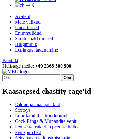
中文
Avaleht
Meie valikud
Uued tooted
Enimmüüdud
Sooduspakkumised
Hulgimüük
Lepingust taganemine
Kontakt
Helistage meile:
+49 2366 500 500
Otsi
Kaasaegsed chastity cage'id
Dildod ja anaalpistikud
Sextoys
Lubrikandid ja kondoomid
Cock Rings & Munandite veniti
Penise varrukad ja peenise katted
Penispumbad
Seksimasin ja lüpsimismasin