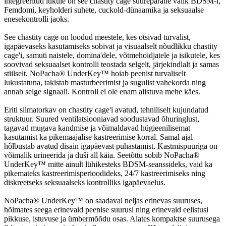
integreeritud lukule on see chastity cage suurepärane valik BDSM-i,
Femdomi, keyholderi suhete, cuckold-dünaamika ja seksuaalse
enesekontrolli jaoks.
See chastity cage on loodud meestele, kes otsivad turvalist,
igapäevaseks kasutamiseks sobivat ja visuaalselt nõudlikku chastity
cage'i, samuti naistele, domina'dele, võtmehoidjatele ja isikutele, kes
soovivad seksuaalset kontrolli teostada selgelt, järjekindlalt ja samas
stiilselt. NoPacha® UnderKey™ hoiab peenist turvaliselt
lukustatuna, takistab masturbeerimist ja sugulist vahekorda ning
annab selge signaali. Kontroll ei ole enam alistuva mehe käes.
Eriti silmatorkav on chastity cage'i avatud, tehniliselt kujundatud
struktuur. Suured ventilatsiooniavad soodustavad õhuringlust,
tagavad mugava kandmise ja võimaldavad hügieenilisemat
kasutamist ka pikemaajalise kastreerimise korral. Samal ajal
hõlbustab avatud disain igapäevast puhastamist. Kastmispuuriga on
võimalik urineerida ja duši all käia. Seetõttu sobib NoPacha®
UnderKey™ mitte ainult lühikesteks BDSM-seanssideks, vaid ka
pikemateks kastreerimisperioodideks, 24/7 kastreerimiseks ning
diskreetseks seksuaalseks kontrolliks igapäevaelus.
NoPacha® UnderKey™ on saadaval neljas erinevas suuruses,
hõlmates seega erinevaid peenise suurusi ning erinevaid eelistusi
pikkuse, istuvuse ja ümbermõõdu osas. Alates kompaktse suurusega