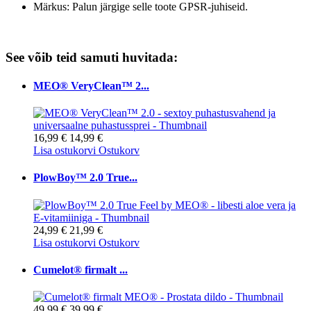
Märkus: Palun järgige selle toote GPSR-juhiseid.
See võib teid samuti huvitada:
MEO® VeryClean™ 2...
16,99 €
14,99 €
Lisa ostukorvi
Ostukorv
PlowBoy™ 2.0 True...
24,99 €
21,99 €
Lisa ostukorvi
Ostukorv
Cumelot® firmalt ...
49,99 €
39,99 €