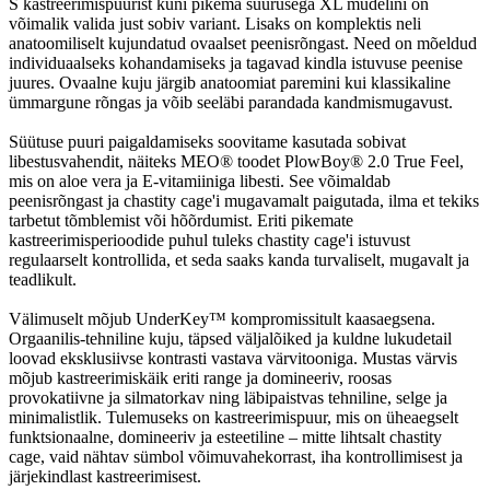
S kastreerimispuurist kuni pikema suurusega XL mudelini on
võimalik valida just sobiv variant. Lisaks on komplektis neli
anatoomiliselt kujundatud ovaalset peenisrõngast. Need on mõeldud
individuaalseks kohandamiseks ja tagavad kindla istuvuse peenise
juures. Ovaalne kuju järgib anatoomiat paremini kui klassikaline
ümmargune rõngas ja võib seeläbi parandada kandmismugavust.
Süütuse puuri paigaldamiseks soovitame kasutada sobivat
libestusvahendit, näiteks MEO® toodet PlowBoy® 2.0 True Feel,
mis on aloe vera ja E-vitamiiniga libesti. See võimaldab
peenisrõngast ja chastity cage'i mugavamalt paigutada, ilma et tekiks
tarbetut tõmblemist või hõõrdumist. Eriti pikemate
kastreerimisperioodide puhul tuleks chastity cage'i istuvust
regulaarselt kontrollida, et seda saaks kanda turvaliselt, mugavalt ja
teadlikult.
Välimuselt mõjub UnderKey™ kompromissitult kaasaegsena.
Orgaanilis-tehniline kuju, täpsed väljalõiked ja kuldne lukudetail
loovad eksklusiivse kontrasti vastava värvitooniga. Mustas värvis
mõjub kastreerimiskäik eriti range ja domineeriv, roosas
provokatiivne ja silmatorkav ning läbipaistvas tehniline, selge ja
minimalistlik. Tulemuseks on kastreerimispuur, mis on üheaegselt
funktsionaalne, domineeriv ja esteetiline – mitte lihtsalt chastity
cage, vaid nähtav sümbol võimuvahekorrast, iha kontrollimisest ja
järjekindlast kastreerimisest.