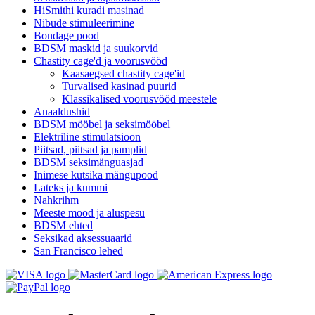
HiSmithi kuradi masinad
Nibude stimuleerimine
Bondage pood
BDSM maskid ja suukorvid
Chastity cage'd ja voorusvööd
Kaasaegsed chastity cage'id
Turvalised kasinad puurid
Klassikalised voorusvööd meestele
Anaaldushid
BDSM mööbel ja seksimööbel
Elektriline stimulatsioon
Piitsad, piitsad ja pamplid
BDSM seksimänguasjad
Inimese kutsika mängupood
Lateks ja kummi
Nahkrihm
Meeste mood ja aluspesu
BDSM ehted
Seksikad aksessuaarid
San Francisco lehed