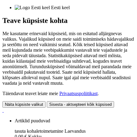
Eesti keel
Teave küpsiste kohta
Me kasutame erinevaid küpsiseid, mis on esitatud alljärgnevas
valikus. Vajalikud küpsised on meie saidi toimimiseks hädavajalikud
ja seetõttu on need vaikimisi seatud. Kõik teised küpsised aitavad
meil kujundada meie veebipakkumist vastavalt teie vajadustele ja
seda pidevalt täiustada. Statistikaküpsised aitavad meil mõista,
kuidas külastajad meie veebisaidiga suhtlevad, kogudes teavet
anonüümselt. Turundusküpsised võimaldavad meil parandada meie
veebisaidil pakutavaid tooteid. Saate neid küpsiseid hallata,
klõpsates alloleval nupul. Saate igal ajal meie veebisaidil seadistusi
vaadata ja neid vastavalt muuta.
Täiendavat teavet leiate meie
Privaatsuspoliitikast
.
Näita küpsiste valikut
Sisesta - aktsepteeri kõik küpsised
Artiklid puuduvad
tasuta kohaletoimetamine
Laevandus
0,00 €
Kokku