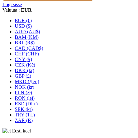
Logi sisse
Valuuta :
EUR
EUR (€)
USD ($)
AUD (AU$)
BAM (KM)
BRL (R$)
CAD (CAD$)
CHF (CHF)
CNY (¥)
CZK (Kč)
DKK (kr)
GBP (£)
MKD (Ден)
NOK (kr)
PLN (zł)
RON (lei)
RSD (Din.)
SEK (kr)
TRY (TL)
ZAR (R)
Eesti keel