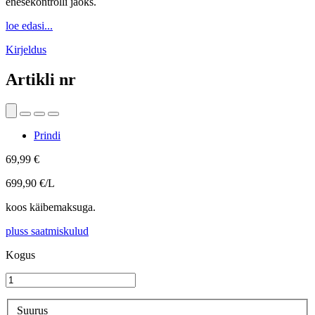
enesekontrolli jaoks.
loe edasi...
Kirjeldus
Artikli nr
Prindi
69,99 €
699,90 €/L
koos käibemaksuga.
pluss saatmiskulud
Kogus
Suurus