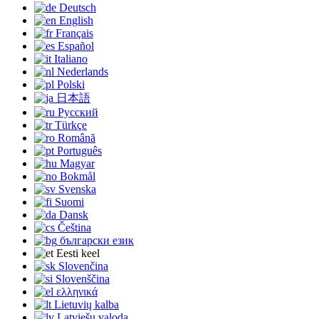
Deutsch
English
Français
Español
Italiano
Nederlands
Polski
日本語
Русский
Türkçe
Română
Português
Magyar
Bokmål
Svenska
Suomi
Dansk
Čeština
български език
Eesti keel
Slovenčina
Slovenščina
ελληνικά
Lietuvių kalba
Latviešu valoda