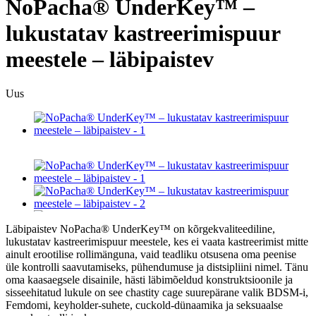
NoPacha® UnderKey™ –
lukustatav kastreerimispuur
meestele – läbipaistev
Uus
Läbipaistev NoPacha® UnderKey™ on kõrgekvaliteediline,
lukustatav kastreerimispuur meestele, kes ei vaata kastreerimist mitte
ainult erootilise rollimänguna, vaid teadliku otsusena oma peenise
üle kontrolli saavutamiseks, pühendumuse ja distsipliini nimel. Tänu
oma kaasaegsele disainile, hästi läbimõeldud konstruktsioonile ja
sisseehitatud lukule on see chastity cage suurepärane valik BDSM-i,
Femdomi, keyholder-suhete, cuckold-dünaamika ja seksuaalse