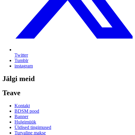
Twitter
Tumblr
instagram
Jälgi meid
Teave
Kontakt
BDSM pood
Banner
Hulgimüük
Üldised tingimused
Turvaline makse