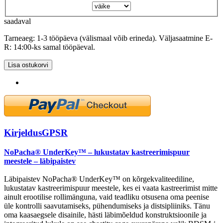
saadaval
Tarneaeg: 1-3 tööpäeva (välismaal võib erineda). Väljasaatmine E-
R: 14:00-ks samal tööpäeval.
Lisa ostukorvi
Kirjeldus
GPSR
NoPacha® UnderKey™ – lukustatav kastreerimispuur
meestele – läbipaistev
Läbipaistev NoPacha® UnderKey™ on kõrgekvaliteediline,
lukustatav kastreerimispuur meestele, kes ei vaata kastreerimist mitte
ainult erootilise rollimänguna, vaid teadliku otsusena oma peenise
üle kontrolli saavutamiseks, pühendumiseks ja distsipliiniks. Tänu
oma kaasaegsele disainile, hästi läbimõeldud konstruktsioonile ja