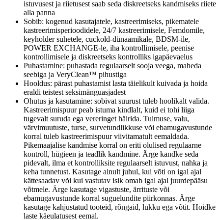
istuvusest ja riietusest saab seda diskreetseks kandmiseks riiete
alla panna
Sobib: kogenud kasutajatele, kastreerimiseks, pikematele
kastreerimisperioodidele, 24/7 kastreerimisele, Femdomile,
keyholder suhetele, cuckold-dünaamikale, BDSM-ile,
POWER EXCHANGE-le, iha kontrollimisele, peenise
kontrollimisele ja diskreetseks kontrolliks igapäevaelus
Puhastamine: puhastada regulaarselt sooja veega, maheda
seebiga ja VeryClean™ pihustiga
Hooldus: pärast puhastamist lasta täielikult kuivada ja hoida
eraldi teistest seksimänguasjadest
Ohutus ja kasutamine: sobivat suurust tuleb hoolikalt valida.
Kastreerimispuur peab istuma kindlalt, kuid ei tohi liiga
tugevalt suruda ega vereringet häirida. Tuimuse, valu,
värvimuutuste, turse, survetundlikkuse või ebamugavustunde
korral tuleb kastreerimispuur viivitamatult eemaldada.
Pikemaajalise kandmise korral on eriti olulised regulaarne
kontroll, hügieen ja teadlik kandmine. Ärge kandke seda
pidevalt, ilma et kontrolliksite regulaarselt istuvust, nahka ja
keha tunnetust. Kasutage ainult juhul, kui võti on igal ajal
kättesaadav või kui vastutav isik omab igal ajal juurdepääsu
võtmele. Ärge kasutage vigastuste, ärrituste või
ebamugavustunde korral suguelundite piirkonnas. Ärge
kasutage kahjustatud tooteid, rõngaid, lukku ega võtit. Hoidke
laste käeulatusest eemal.