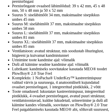
peenisrõngast
Peenisrõngaste ovaalsed läbimõõdud: 39 x 42 mm, 45 x 48
mm, 50 x 48 mm ja 50 x 52 mm
Suurus S: siseläbimõõt 34 mm, maksimaalne sisepikkus
umbes 45 mm
Suurus M: siseläbimõõt 37 mm, maksimaalne sisepikkus
umbes 58 mm
Suurus L: siseläbimõõt 37 mm, maksimaalne sisepikkus
umbes 81 mm
Suurus XL: siseläbimõõt 37 mm, maksimaalne sisepikkus
umbes 85 mm
Ventilatsioon: avatud struktuur, mis soodustab õhuringlust,
hügieeni ja kuivamat kandmistunnet
Urinimine toote kandmise ajal: võimalik
Duši all käimine seadme kandmise ajal: võimalik
Lubrikant: kandmiseks soovitatakse kasutada MEO® toodet
PlowBoy® 2.0 True Feel
Komplektis: 1 NoPacha® UnderKey™ kastreerimispuur
valitud värvis ja suurusega, 4 anatoomiliselt kujundatud
ovaalset peenisrõngast, 1 integreeritud pistiklukk, 2 võtit
Toote omadused: lukustatav kastreerimispuur, integreeritud
pistiklukk, 4 ovaalset peenisrõngast, avatud puuri struktuur,
ventilatsiooniavad, kuldne lukudetail, urineerimine ja duši all
käimine kandes võimalik, soovitatav on PlowBoy® 2.0 True
Feel paigaldamiseks kasutada MEO® abi, sõltuvalt suurusest,