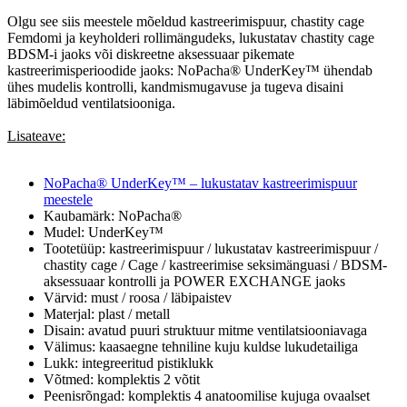
Olgu see siis meestele mõeldud kastreerimispuur, chastity cage
Femdomi ja keyholderi rollimängudeks, lukustatav chastity cage
BDSM-i jaoks või diskreetne aksessuaar pikemate
kastreerimisperioodide jaoks: NoPacha® UnderKey™ ühendab
ühes mudelis kontrolli, kandmismugavuse ja tugeva disaini
läbimõeldud ventilatsiooniga.
Lisateave:
NoPacha® UnderKey™ – lukustatav kastreerimispuur
meestele
Kaubamärk: NoPacha®
Mudel: UnderKey™
Tootetüüp: kastreerimispuur / lukustatav kastreerimispuur /
chastity cage / Cage / kastreerimise seksimänguasi / BDSM-
aksessuaar kontrolli ja POWER EXCHANGE jaoks
Värvid: must / roosa / läbipaistev
Materjal: plast / metall
Disain: avatud puuri struktuur mitme ventilatsiooniavaga
Välimus: kaasaegne tehniline kuju kuldse lukudetailiga
Lukk: integreeritud pistiklukk
Võtmed: komplektis 2 võtit
Peenisrõngad: komplektis 4 anatoomilise kujuga ovaalset