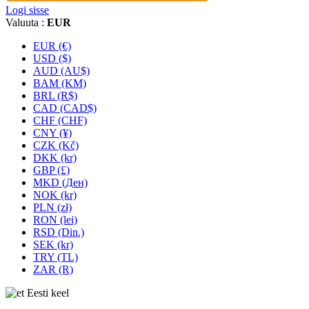
Logi sisse
Valuuta :
EUR
EUR (€)
USD ($)
AUD (AU$)
BAM (KM)
BRL (R$)
CAD (CAD$)
CHF (CHF)
CNY (¥)
CZK (Kč)
DKK (kr)
GBP (£)
MKD (Ден)
NOK (kr)
PLN (zł)
RON (lei)
RSD (Din.)
SEK (kr)
TRY (TL)
ZAR (R)
Eesti keel