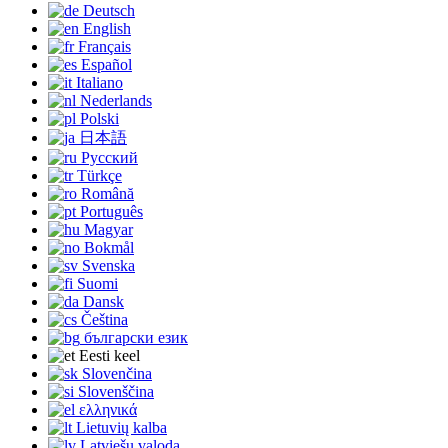
Deutsch
English
Français
Español
Italiano
Nederlands
Polski
日本語
Русский
Türkçe
Română
Português
Magyar
Bokmål
Svenska
Suomi
Dansk
Čeština
български език
Eesti keel
Slovenčina
Slovenščina
ελληνικά
Lietuvių kalba
Latviešu valoda