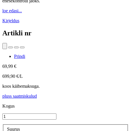
enesekontrolli jaoks.
loe edasi...
Kirjeldus
Artikli nr
Prindi
69,99 €
699,90 €/L
koos käibemaksuga.
pluss saatmiskulud
Kogus
Suurus