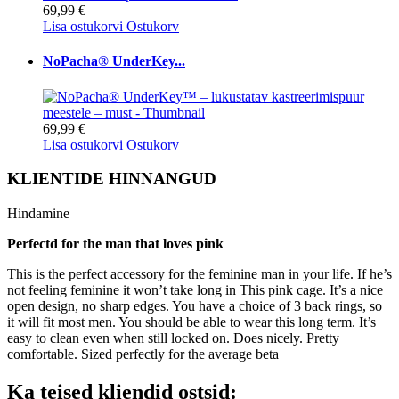
69,99 €
Lisa ostukorvi
Ostukorv
NoPacha® UnderKey...
69,99 €
Lisa ostukorvi
Ostukorv
KLIENTIDE HINNANGUD
Hindamine
Perfectd for the man that loves pink
This is the perfect accessory for the feminine man in your life. If he’s
not feeling feminine it won’t take long in This pink cage. It’s a nice
open design, no sharp edges. You have a choice of 3 back rings, so
it will fit most men. You should be able to wear this long term. It’s
easy to clean even when still locked on. Does nicely. Pretty
comfortable. Sized perfectly for the average beta
Ka teised kliendid ostsid: