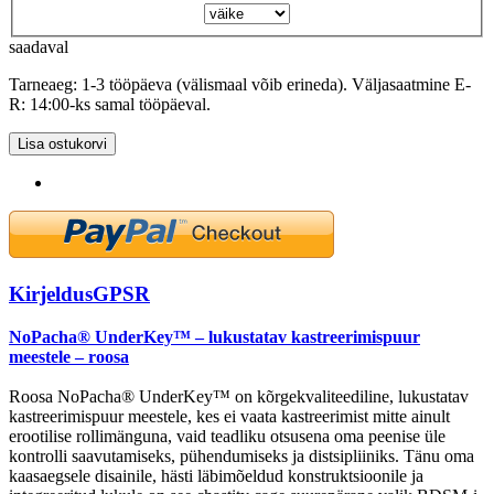
saadaval
Tarneaeg: 1-3 tööpäeva (välismaal võib erineda). Väljasaatmine E-
R: 14:00-ks samal tööpäeval.
Lisa ostukorvi
Kirjeldus
GPSR
NoPacha® UnderKey™ – lukustatav kastreerimispuur
meestele – roosa
Roosa NoPacha® UnderKey™ on kõrgekvaliteediline, lukustatav
kastreerimispuur meestele, kes ei vaata kastreerimist mitte ainult
erootilise rollimänguna, vaid teadliku otsusena oma peenise üle
kontrolli saavutamiseks, pühendumiseks ja distsipliiniks. Tänu oma
kaasaegsele disainile, hästi läbimõeldud konstruktsioonile ja