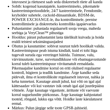
istuvusest ja riietusest saab seda diskreetselt riiete all kanda
Sobib: kogenud kasutajatele, kastreerimiseks, pikematele
kastreerimisperioodidele, 24/7 kastreerimisele, Femdomile,
keyholder suhetele, cuckold-dünaamikale, BDSM-ile,
POWER EXCHANGE-le, iha kontrollimisele, peenise
kontrollimisele ja diskreetseks kontrolliks igapäevaelus
Puhastamine: puhastada regulaarselt sooja veega, maheda
seebiga ja VeryClean™ pihustiga
Hooldus: pärast puhastamist lasta täielikult kuivada ja hoida
eraldi teistest seksimänguasjadest
Ohutus ja kasutamine: sobivat suurust tuleb hoolikalt valida.
Kastreerimispuur peab istuma kindlalt, kuid ei tohi liiga
tugevalt suruda ega vereringet häirida. Tuimuse, valu,
värvimuutuste, turse, survetundlikkuse või ebamugavustunde
korral tuleb kastreerimispuur viivitamatult eemaldada.
Pikemaajalise kandmise korral on eriti olulised regulaarne
kontroll, hügieen ja teadlik kandmine. Ärge kandke seda
pidevalt, ilma et kontrolliksite regulaarselt istuvust, nahka ja
keha tunnetust. Kasutage ainult juhul, kui võti on igal ajal
kättesaadav või kui vastutav isik omab igal ajal juurdepääsu
võtmele. Ärge kasutage vigastuste, ärrituste või vaevuste
korral suguelundite piirkonnas. Ärge kasutage kahjustatud
tooteid, rõngaid, lukku ega võtit. Hoidke laste käeulatusest
eemal.
Märkus: Palun järgige selle toote GPSR-juhiseid.