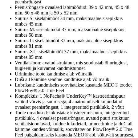
peenisrõngast
Peenisrõngaste ovaalsed läbimõõdud: 39 x 42 mm, 45 x 48
mm, 50 x 48 mm ja 50 x 52 mm
Suurus S: siseläbimõõt 34 mm, maksimaalne sisepikkus
umbes 45 mm
Suurus M: siseläbimõõt 37 mm, maksimaalne sisepikkus
umbes 58 mm
Suurus L: siseläbimõõt 37 mm, maksimaalne sisepikkus
umbes 81 mm
Suurus XL: siseläbimõõt 37 mm, maksimaalne sisepikkus
umbes 85 mm
Ventilatsioon: avatud struktuur, mis soodustab õhuringlust,
hügieeni ja kuivamat kandmistunnet
Urinimine toote kandmise ajal: võimalik
Duši all käimine seadme kandmise ajal: võimalik
Lubrikant: kandmiseks soovitatakse kasutada MEO® toodet
PlowBoy® 2.0 True Feel
Komplektis: 1 NoPacha® UnderKey™ kastreerimispuur
valitud värvis ja suurusega, 4 anatoomiliselt kujundatud
ovaalset peenisrõngast, 1 integreeritud pistiklukk, 2 võtit
Toote omadused: lukustatav kastreerimispuur, integreeritud
pistiklukk, 4 ovaalset peenisrõngast, avatud puuri struktuur,
ventilatsiooniavad, kuldne lukudetail, urineerimine ja duši all
käimine kandes võimalik, soovitatav on PlowBoy® 2.0 True
Feel paigaldamiseks kasutada MEO® abi, sõltuvalt suurusest,