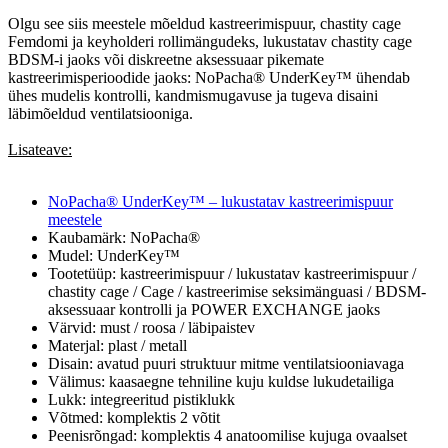
Olgu see siis meestele mõeldud kastreerimispuur, chastity cage
Femdomi ja keyholderi rollimängudeks, lukustatav chastity cage
BDSM-i jaoks või diskreetne aksessuaar pikemate
kastreerimisperioodide jaoks: NoPacha® UnderKey™ ühendab
ühes mudelis kontrolli, kandmismugavuse ja tugeva disaini
läbimõeldud ventilatsiooniga.
Lisateave:
NoPacha® UnderKey™ – lukustatav kastreerimispuur
meestele
Kaubamärk: NoPacha®
Mudel: UnderKey™
Tootetüüp: kastreerimispuur / lukustatav kastreerimispuur /
chastity cage / Cage / kastreerimise seksimänguasi / BDSM-
aksessuaar kontrolli ja POWER EXCHANGE jaoks
Värvid: must / roosa / läbipaistev
Materjal: plast / metall
Disain: avatud puuri struktuur mitme ventilatsiooniavaga
Välimus: kaasaegne tehniline kuju kuldse lukudetailiga
Lukk: integreeritud pistiklukk
Võtmed: komplektis 2 võtit
Peenisrõngad: komplektis 4 anatoomilise kujuga ovaalset