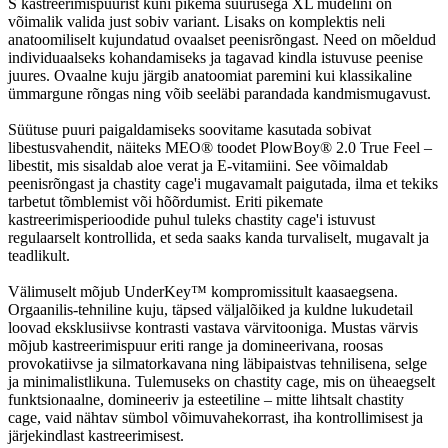
S kastreerimispuurist kuni pikema suurusega XL mudelini on
võimalik valida just sobiv variant. Lisaks on komplektis neli
anatoomiliselt kujundatud ovaalset peenisrõngast. Need on mõeldud
individuaalseks kohandamiseks ja tagavad kindla istuvuse peenise
juures. Ovaalne kuju järgib anatoomiat paremini kui klassikaline
ümmargune rõngas ning võib seeläbi parandada kandmismugavust.
Süütuse puuri paigaldamiseks soovitame kasutada sobivat
libestusvahendit, näiteks MEO® toodet PlowBoy® 2.0 True Feel –
libestit, mis sisaldab aloe verat ja E-vitamiini. See võimaldab
peenisrõngast ja chastity cage'i mugavamalt paigutada, ilma et tekiks
tarbetut tõmblemist või hõõrdumist. Eriti pikemate
kastreerimisperioodide puhul tuleks chastity cage'i istuvust
regulaarselt kontrollida, et seda saaks kanda turvaliselt, mugavalt ja
teadlikult.
Välimuselt mõjub UnderKey™ kompromissitult kaasaegsena.
Orgaanilis-tehniline kuju, täpsed väljalõiked ja kuldne lukudetail
loovad eksklusiivse kontrasti vastava värvitooniga. Mustas värvis
mõjub kastreerimispuur eriti range ja domineerivana, roosas
provokatiivse ja silmatorkavana ning läbipaistvas tehnilisena, selge
ja minimalistlikuna. Tulemuseks on chastity cage, mis on üheaegselt
funktsionaalne, domineeriv ja esteetiline – mitte lihtsalt chastity
cage, vaid nähtav sümbol võimuvahekorrast, iha kontrollimisest ja
järjekindlast kastreerimisest.