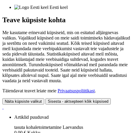
Eesti keel
Teave küpsiste kohta
Me kasutame erinevaid küpsiseid, mis on esitatud alljärgnevas
valikus. Vajalikud küpsised on meie saidi toimimiseks hädavajalikud
ja seetõttu on need vaikimisi seatud. Kõik teised küpsised aitavad
meil kujundada meie veebipakkumist vastavalt teie vajadustele ja
seda pidevalt täiustada. Statistikaküpsised aitavad meil mõista,
kuidas külastajad meie veebisaidiga suhtlevad, kogudes teavet
anonüümselt. Turundusküpsised võimaldavad meil parandada meie
veebisaidil pakutavaid tooteid. Saate neid küpsiseid hallata,
klõpsates alloleval nupul. Saate igal ajal meie veebisaidil seadistusi
vaadata ja neid vastavalt muuta.
Täiendavat teavet leiate meie
Privaatsuspoliitikast
.
Näita küpsiste valikut
Sisesta - aktsepteeri kõik küpsised
Artiklid puuduvad
tasuta kohaletoimetamine
Laevandus
0,00 €
Kokku