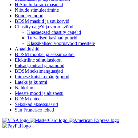
HiSmithi kuradi masinad
Nibude stimuleerimine
Bondage pood
BDSM maskid ja suukorvid
Chastity cage'd ja voorusvööd
Kaasaegsed chastity cage'id
Turvalised kasinad puurid
Klassikalised voorusvööd meestele
Anaaldushid
BDSM mööbel ja seksimööbel
Elektriline stimulatsioon
Piitsad, piitsad ja pamplid
BDSM seksimänguasjad
Inimese kutsika mängupood
Lateks ja kummi
Nahkrihm
Meeste mood ja aluspesu
BDSM ehted
Seksikad aksessuaarid
San Francisco lehed