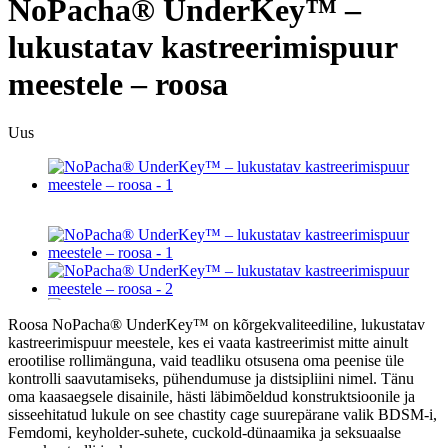
NoPacha® UnderKey™ –
lukustatav kastreerimispuur
meestele – roosa
Uus
Roosa NoPacha® UnderKey™ on kõrgekvaliteediline, lukustatav
kastreerimispuur meestele, kes ei vaata kastreerimist mitte ainult
erootilise rollimänguna, vaid teadliku otsusena oma peenise üle
kontrolli saavutamiseks, pühendumuse ja distsipliini nimel. Tänu
oma kaasaegsele disainile, hästi läbimõeldud konstruktsioonile ja
sisseehitatud lukule on see chastity cage suurepärane valik BDSM-i,
Femdomi, keyholder-suhete, cuckold-dünaamika ja seksuaalse