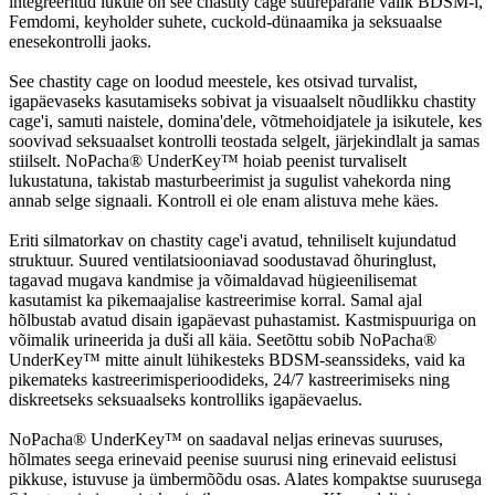
integreeritud lukule on see chastity cage suurepärane valik BDSM-i,
Femdomi, keyholder suhete, cuckold-dünaamika ja seksuaalse
enesekontrolli jaoks.
See chastity cage on loodud meestele, kes otsivad turvalist,
igapäevaseks kasutamiseks sobivat ja visuaalselt nõudlikku chastity
cage'i, samuti naistele, domina'dele, võtmehoidjatele ja isikutele, kes
soovivad seksuaalset kontrolli teostada selgelt, järjekindlalt ja samas
stiilselt. NoPacha® UnderKey™ hoiab peenist turvaliselt
lukustatuna, takistab masturbeerimist ja sugulist vahekorda ning
annab selge signaali. Kontroll ei ole enam alistuva mehe käes.
Eriti silmatorkav on chastity cage'i avatud, tehniliselt kujundatud
struktuur. Suured ventilatsiooniavad soodustavad õhuringlust,
tagavad mugava kandmise ja võimaldavad hügieenilisemat
kasutamist ka pikemaajalise kastreerimise korral. Samal ajal
hõlbustab avatud disain igapäevast puhastamist. Kastmispuuriga on
võimalik urineerida ja duši all käia. Seetõttu sobib NoPacha®
UnderKey™ mitte ainult lühikesteks BDSM-seanssideks, vaid ka
pikemateks kastreerimisperioodideks, 24/7 kastreerimiseks ning
diskreetseks seksuaalseks kontrolliks igapäevaelus.
NoPacha® UnderKey™ on saadaval neljas erinevas suuruses,
hõlmates seega erinevaid peenise suurusi ning erinevaid eelistusi
pikkuse, istuvuse ja ümbermõõdu osas. Alates kompaktse suurusega