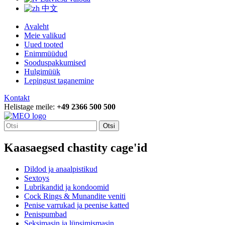
中文
Avaleht
Meie valikud
Uued tooted
Enimmüüdud
Sooduspakkumised
Hulgimüük
Lepingust taganemine
Kontakt
Helistage meile:
+49 2366 500 500
Otsi
Kaasaegsed chastity cage'id
Dildod ja anaalpistikud
Sextoys
Lubrikandid ja kondoomid
Cock Rings & Munandite veniti
Penise varrukad ja peenise katted
Penispumbad
Seksimasin ja lüpsimismasin