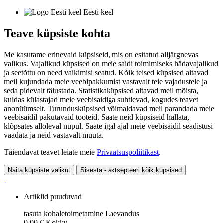
Eesti keel
Teave küpsiste kohta
Me kasutame erinevaid küpsiseid, mis on esitatud alljärgnevas
valikus. Vajalikud küpsised on meie saidi toimimiseks hädavajalikud
ja seetõttu on need vaikimisi seatud. Kõik teised küpsised aitavad
meil kujundada meie veebipakkumist vastavalt teie vajadustele ja
seda pidevalt täiustada. Statistikaküpsised aitavad meil mõista,
kuidas külastajad meie veebisaidiga suhtlevad, kogudes teavet
anonüümselt. Turundusküpsised võimaldavad meil parandada meie
veebisaidil pakutavaid tooteid. Saate neid küpsiseid hallata,
klõpsates alloleval nupul. Saate igal ajal meie veebisaidil seadistusi
vaadata ja neid vastavalt muuta.
Täiendavat teavet leiate meie
Privaatsuspoliitikast
.
Näita küpsiste valikut
Sisesta - aktsepteeri kõik küpsised
Artiklid puuduvad
tasuta kohaletoimetamine
Laevandus
0,00 €
Kokku