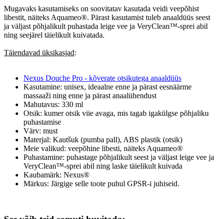
Mugavaks kasutamiseks on soovitatav kasutada veidi veepõhist
libestit, näiteks Aquameo®. Pärast kasutamist tuleb anaaldüüs seest
ja väljast põhjalikult puhastada leige vee ja VeryClean™-sprei abil
ning seejärel täielikult kuivatada.
Täiendavad üksikasjad
:
Nexus Douche Pro - kõverate otsikutega anaaldüüs
Kasutamine: unisex, ideaalne enne ja pärast eesnäärme
massaaži ning enne ja pärast anaalühendust
Mahutavus: 330 ml
Otsik: kumer otsik viie avaga, mis tagab igakülgse põhjaliku
puhastamise
Värv: must
Materjal: Kautšuk (pumba pall), ABS plastik (otsik)
Meie valikud: veepõhine libesti, näiteks Aquameo®
Puhastamine: puhastage põhjalikult seest ja väljast leige vee ja
VeryClean™-sprei abil ning laske täielikult kuivada
Kaubamärk: Nexus®
Märkus: Järgige selle toote puhul GPSR-i juhiseid.