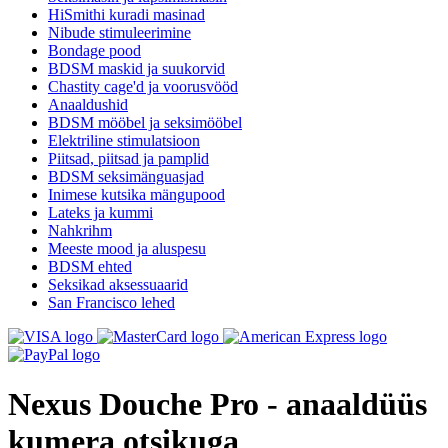
HiSmithi kuradi masinad
Nibude stimuleerimine
Bondage pood
BDSM maskid ja suukorvid
Chastity cage'd ja voorusvööd
Anaaldushid
BDSM mööbel ja seksimööbel
Elektriline stimulatsioon
Piitsad, piitsad ja pamplid
BDSM seksimänguasjad
Inimese kutsika mängupood
Lateks ja kummi
Nahkrihm
Meeste mood ja aluspesu
BDSM ehted
Seksikad aksessuaarid
San Francisco lehed
Nexus Douche Pro - anaaldüüs
kumera otsikuga