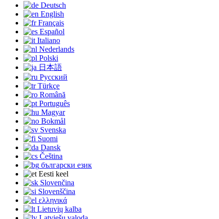
Deutsch
English
Français
Español
Italiano
Nederlands
Polski
日本語
Русский
Türkçe
Română
Português
Magyar
Bokmål
Svenska
Suomi
Dansk
Čeština
български език
Eesti keel
Slovenčina
Slovenščina
ελληνικά
Lietuvių kalba
Latviešu valoda