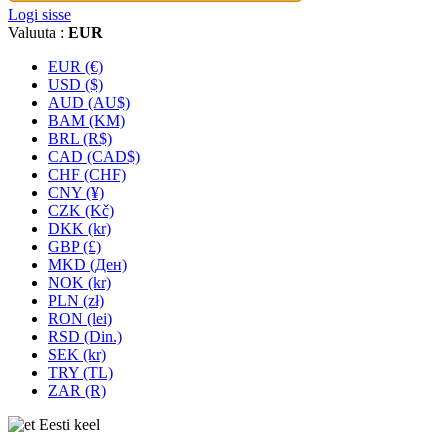
Logi sisse
Valuuta :
EUR
EUR (€)
USD ($)
AUD (AU$)
BAM (KM)
BRL (R$)
CAD (CAD$)
CHF (CHF)
CNY (¥)
CZK (Kč)
DKK (kr)
GBP (£)
MKD (Ден)
NOK (kr)
PLN (zł)
RON (lei)
RSD (Din.)
SEK (kr)
TRY (TL)
ZAR (R)
Eesti keel