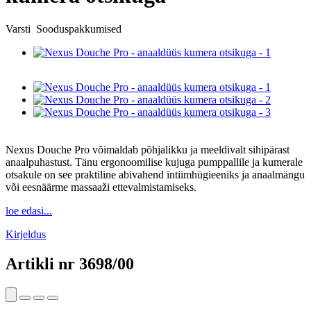
Varsti
Sooduspakkumised
Nexus Douche Pro võimaldab põhjalikku ja meeldivalt sihipärast
anaalpuhastust. Tänu ergonoomilise kujuga pumppallile ja kumerale
otsakule on see praktiline abivahend intiimhügieeniks ja anaalmängu
või eesnäärme massaaži ettevalmistamiseks.
loe edasi...
Kirjeldus
Artikli nr
3698/00