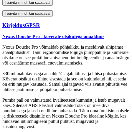
Teavita mind, kui saadaval
Teavita mind, kui saadaval
Kirjeldus
GPSR
Nexus Douche Pro - kõverate otsikutega anaaldüüs
Nexus Douche Pro võimaldab põhjalikku ja meeldivalt sihipärast
anaalpuhastust. Tänu ergonoomilise kujuga pumppallile ja kumerale
otsakule on see praktiline abivahend intiimhügieeniks ja anaalmängu
või eesnäärme massaaži ettevalmistamiseks.
330 ml mahutavusega anaaldušš tagab tõhusa ja lihtsa puhastamise.
Kõverat otsikut on lihtne sisestada ja see on kujundatud nii, et seda
on eriti mugav kasutada. Samal ajal tagavad viis avaust pihustis vee
ühtlase jaotumise ja põhjaliku puhastamise.
Pumba pall on valmistatud kvaliteetsest kummist ja istub mugavalt
käes. Siledast ABS-klastrist valmistatud otsik on meeldiva
puudutusega ja seda on lihtne puhastada. Tänu oma funktsionaalsele
ja diskreetsele disainile on Nexus Douche Pro ideaalne kõigile, kes
hindavad intiimhügieeni puhul puhtust, mugavust ja
kasutusmugavust.