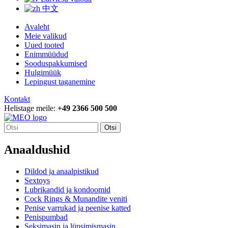
中文
Avaleht
Meie valikud
Uued tooted
Enimmüüdud
Sooduspakkumised
Hulgimüük
Lepingust taganemine
Kontakt
Helistage meile:
+49 2366 500 500
Otsi
Anaaldushid
Dildod ja anaalpistikud
Sextoys
Lubrikandid ja kondoomid
Cock Rings & Munandite veniti
Penise varrukad ja peenise katted
Penispumbad
Seksimasin ja lüpsimismasin