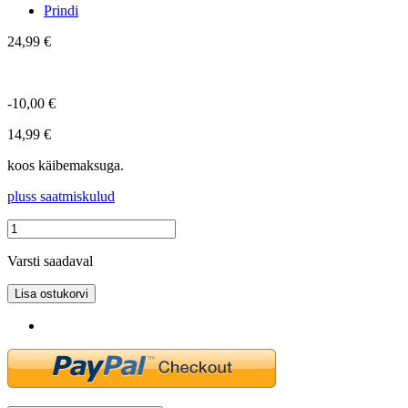
Prindi
24,99 €
-10,00 €
14,99 €
koos käibemaksuga.
pluss saatmiskulud
Varsti saadaval
Lisa ostukorvi