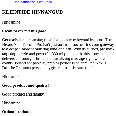
Lisa ostukorvi
Ostukorv
KLIENTIDE HINNANGUD
Hindamine
Clean never felt this good.
Get ready for a cleansing ritual that goes way beyond hygiene. The
Nexus Anal Douche Pro isn’t just an anal douche - it’s your gateway
to a deeper, more stimulating kind of clean. With its curved, prostate-
targeting nozzle and powerful 330 ml pump bulb, this douche
delivers a thorough flush and a tantalizing massage right where it
counts. Perfect for pre-play prep or post-session care, the Nexus
Douche Pro turns personal hygiene into a pleasure ritual.
Hindamine
Good product and quality!
Good product and quality!
Hindamine
Ottimo prodotto