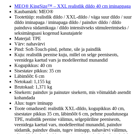
MEO® KingSize™ – XXL realistlik dildo 40 cm iminappaga
Kaubamärk: MEO®
Tootetüüp: realistlik dildo / XXL-dildo / väga suur dildo / suur
dildo iminapaga / iminapaga dildo / painduv dildo / dildo
painduva südamikuga / dildo intensiivseks stimuleerimiseks /
seksimänguasi kogenud kasutajatele
Materjal: TPE
Värv: nahavärvi
Pind: Soft-Touch-pind, pehme, sile ja paindlik
Kuju: realistlik peenise kuju, millel on selge peeniseots,
veenidega kaetud vars ja modelleeritud munandid
Kogupikkus: 40 cm
Sisestatav pikkus: 35 cm
Läbimõõt: 6 cm
Netokaal: 1,155 kg
Brutokaal: 1,371 kg
Sisekern: painduv ja painutav sisekern, mis võimaldab asendit
kohandada
Alus: tugev iminapp
Toote omadused: realistlik XXL-dildo, kogupikkus 40 cm,
sisestatav pikkus 35 cm, läbimõõt 6 cm, pehme puudutusega
TPE, realistlik peenise välimus, selgepiiriline peeniseots,
veenidega kaetud vars, modelleeritud munandid, painduv
südamik, painduv disain, tugev iminapp, nahavärvi välimus,