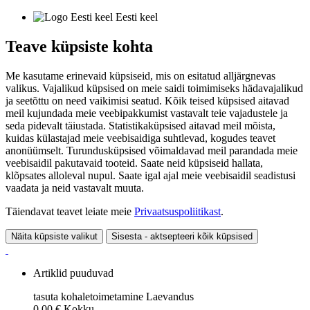
Eesti keel
Teave küpsiste kohta
Me kasutame erinevaid küpsiseid, mis on esitatud alljärgnevas
valikus. Vajalikud küpsised on meie saidi toimimiseks hädavajalikud
ja seetõttu on need vaikimisi seatud. Kõik teised küpsised aitavad
meil kujundada meie veebipakkumist vastavalt teie vajadustele ja
seda pidevalt täiustada. Statistikaküpsised aitavad meil mõista,
kuidas külastajad meie veebisaidiga suhtlevad, kogudes teavet
anonüümselt. Turundusküpsised võimaldavad meil parandada meie
veebisaidil pakutavaid tooteid. Saate neid küpsiseid hallata,
klõpsates alloleval nupul. Saate igal ajal meie veebisaidil seadistusi
vaadata ja neid vastavalt muuta.
Täiendavat teavet leiate meie
Privaatsuspoliitikast
.
Näita küpsiste valikut
Sisesta - aktsepteeri kõik küpsised
Artiklid puuduvad
tasuta kohaletoimetamine
Laevandus
0,00 €
Kokku