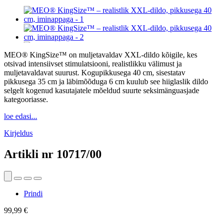
MEO® KingSize™ on muljetavaldav XXL-dildo kõigile, kes
otsivad intensiivset stimulatsiooni, realistlikku välimust ja
muljetavaldavat suurust. Kogupikkusega 40 cm, sisestatav
pikkusega 35 cm ja läbimõõduga 6 cm kuulub see hiiglaslik dildo
selgelt kogenud kasutajatele mõeldud suurte seksimänguasjade
kategooriasse.
loe edasi...
Kirjeldus
Artikli nr
10717/00
Prindi
99,99 €