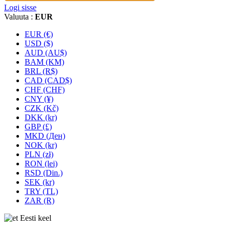
Logi sisse
Valuuta :
EUR
EUR (€)
USD ($)
AUD (AU$)
BAM (KM)
BRL (R$)
CAD (CAD$)
CHF (CHF)
CNY (¥)
CZK (Kč)
DKK (kr)
GBP (£)
MKD (Ден)
NOK (kr)
PLN (zł)
RON (lei)
RSD (Din.)
SEK (kr)
TRY (TL)
ZAR (R)
Eesti keel