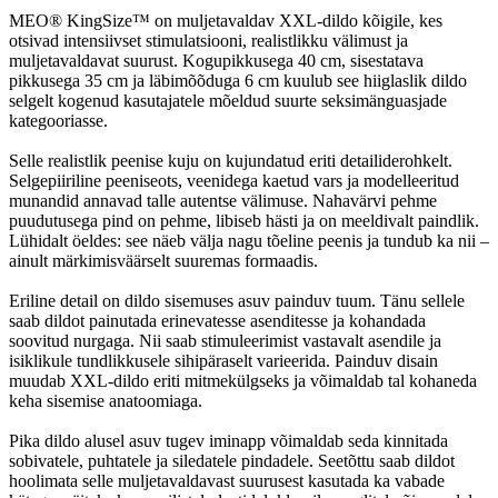
MEO® KingSize™ on muljetavaldav XXL-dildo kõigile, kes
otsivad intensiivset stimulatsiooni, realistlikku välimust ja
muljetavaldavat suurust. Kogupikkusega 40 cm, sisestatava
pikkusega 35 cm ja läbimõõduga 6 cm kuulub see hiiglaslik dildo
selgelt kogenud kasutajatele mõeldud suurte seksimänguasjade
kategooriasse.
Selle realistlik peenise kuju on kujundatud eriti detailiderohkelt.
Selgepiiriline peeniseots, veenidega kaetud vars ja modelleeritud
munandid annavad talle autentse välimuse. Nahavärvi pehme
puudutusega pind on pehme, libiseb hästi ja on meeldivalt paindlik.
Lühidalt öeldes: see näeb välja nagu tõeline peenis ja tundub ka nii –
ainult märkimisväärselt suuremas formaadis.
Eriline detail on dildo sisemuses asuv painduv tuum. Tänu sellele
saab dildot painutada erinevatesse asenditesse ja kohandada
soovitud nurgaga. Nii saab stimuleerimist vastavalt asendile ja
isiklikule tundlikkusele sihipäraselt varieerida. Painduv disain
muudab XXL-dildo eriti mitmekülgseks ja võimaldab tal kohaneda
keha sisemise anatoomiaga.
Pika dildo alusel asuv tugev iminapp võimaldab seda kinnitada
sobivatele, puhtatele ja siledatele pindadele. Seetõttu saab dildot
hoolimata selle muljetavaldavast suurusest kasutada ka vabade