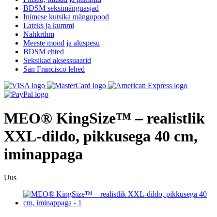
BDSM seksimänguasjad
Inimese kutsika mängupood
Lateks ja kummi
Nahkrihm
Meeste mood ja aluspesu
BDSM ehted
Seksikad aksessuaarid
San Francisco lehed
MEO® KingSize™ – realistlik
XXL-dildo, pikkusega 40 cm,
iminappaga
Uus