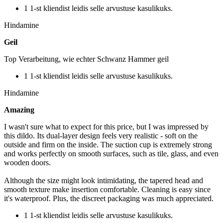
1 1-st kliendist leidis selle arvustuse kasulikuks.
Hindamine
Geil
Top Verarbeitung, wie echter Schwanz Hammer geil
1 1-st kliendist leidis selle arvustuse kasulikuks.
Hindamine
Amazing
I wasn't sure what to expect for this price, but I was impressed by
this dildo. Its dual-layer design feels very realistic - soft on the
outside and firm on the inside. The suction cup is extremely strong
and works perfectly on smooth surfaces, such as tile, glass, and even
wooden doors.
Although the size might look intimidating, the tapered head and
smooth texture make insertion comfortable. Cleaning is easy since
it's waterproof. Plus, the discreet packaging was much appreciated.
1 1-st kliendist leidis selle arvustuse kasulikuks.