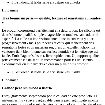
1 1-st kliendist leidis selle arvustuse kasulikuks.
Hindamine
Très bonne surprise — qualité, texture et sensations au rendez-
v
Le produit correspond parfaitement à la description. Le silicone est
de très bonne qualité, souple et agréable au toucher, sans odeur ni
aspérité. La taille est impressionnante, donc mieux vaut y aller
progressivement - mais pour celles et ceux qui recherchent des
sensations fortes et un matériau sûr, c’est un excellent choix. La
ventouse tient bien (même sur surface humide) et le nettoyage est
facile. Emballage très discret, livré rapidement. Un rapport qualité-
prix vraiment satisfaisant. Je recommande pour les utilisateurs
expérimentés ou curieux d’explorer un plaisir plus profond.
1 1-st kliendist leidis selle arvustuse kasulikuks.
Hindamine
Grande pero sin miedo a usarlo
Estoy gratamente sorprendido por la calidad de este producto. El
material es muy suave y agradable para la piel, significativamente
mejor que los modelos más baratos. El acabado es limpio, sin olores