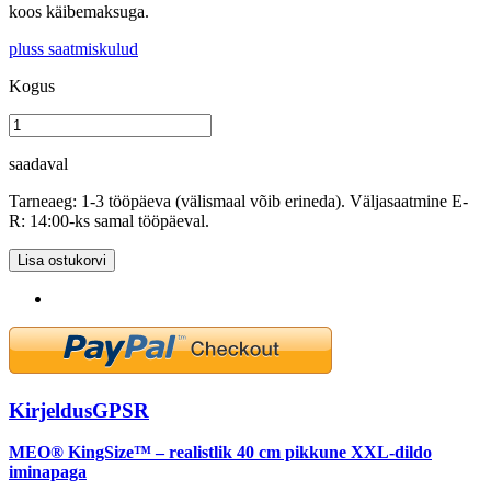
koos käibemaksuga.
pluss saatmiskulud
Kogus
saadaval
Tarneaeg: 1-3 tööpäeva (välismaal võib erineda). Väljasaatmine E-
R: 14:00-ks samal tööpäeval.
Lisa ostukorvi
Kirjeldus
GPSR
MEO® KingSize™ – realistlik 40 cm pikkune XXL-dildo
iminapaga