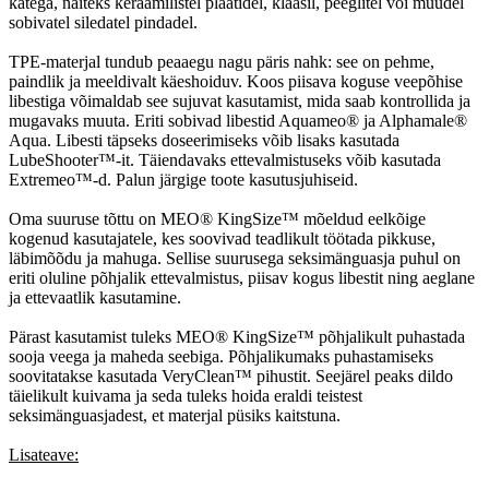
kätega, näiteks keraamilistel plaatidel, klaasil, peeglitel või muudel
sobivatel siledatel pindadel.
TPE-materjal tundub peaaegu nagu päris nahk: see on pehme,
paindlik ja meeldivalt käeshoiduv. Koos piisava koguse veepõhise
libestiga võimaldab see sujuvat kasutamist, mida saab kontrollida ja
mugavaks muuta. Eriti sobivad libestid Aquameo® ja Alphamale®
Aqua. Libesti täpseks doseerimiseks võib lisaks kasutada
LubeShooter™-it. Täiendavaks ettevalmistuseks võib kasutada
Extremeo™-d. Palun järgige toote kasutusjuhiseid.
Oma suuruse tõttu on MEO® KingSize™ mõeldud eelkõige
kogenud kasutajatele, kes soovivad teadlikult töötada pikkuse,
läbimõõdu ja mahuga. Sellise suurusega seksimänguasja puhul on
eriti oluline põhjalik ettevalmistus, piisav kogus libestit ning aeglane
ja ettevaatlik kasutamine.
Pärast kasutamist tuleks MEO® KingSize™ põhjalikult puhastada
sooja veega ja maheda seebiga. Põhjalikumaks puhastamiseks
soovitatakse kasutada VeryClean™ pihustit. Seejärel peaks dildo
täielikult kuivama ja seda tuleks hoida eraldi teistest
seksimänguasjadest, et materjal püsiks kaitstuna.
Lisateave: