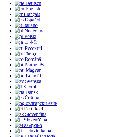
Deutsch
English
Français
Español
Italiano
Nederlands
Polski
日本語
Русский
Türkçe
Română
Português
Magyar
Bokmål
Svenska
Suomi
Dansk
Čeština
български език
Eesti keel
Slovenčina
Slovenščina
ελληνικά
Lietuvių kalba
Latviešu valoda