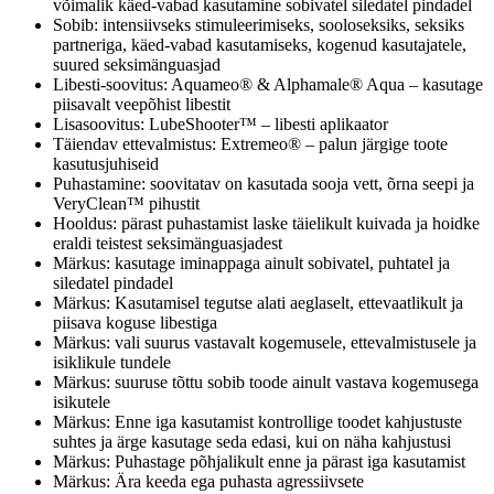
võimalik käed-vabad kasutamine sobivatel siledatel pindadel
Sobib: intensiivseks stimuleerimiseks, sooloseksiks, seksiks
partneriga, käed-vabad kasutamiseks, kogenud kasutajatele,
suured seksimänguasjad
Libesti-soovitus: Aquameo® & Alphamale® Aqua – kasutage
piisavalt veepõhist libestit
Lisasoovitus: LubeShooter™ – libesti aplikaator
Täiendav ettevalmistus: Extremeo® – palun järgige toote
kasutusjuhiseid
Puhastamine: soovitatav on kasutada sooja vett, õrna seepi ja
VeryClean™ pihustit
Hooldus: pärast puhastamist laske täielikult kuivada ja hoidke
eraldi teistest seksimänguasjadest
Märkus: kasutage iminappaga ainult sobivatel, puhtatel ja
siledatel pindadel
Märkus: Kasutamisel tegutse alati aeglaselt, ettevaatlikult ja
piisava koguse libestiga
Märkus: vali suurus vastavalt kogemusele, ettevalmistusele ja
isiklikule tundele
Märkus: suuruse tõttu sobib toode ainult vastava kogemusega
isikutele
Märkus: Enne iga kasutamist kontrollige toodet kahjustuste
suhtes ja ärge kasutage seda edasi, kui on näha kahjustusi
Märkus: Puhastage põhjalikult enne ja pärast iga kasutamist
Märkus: Ära keeda ega puhasta agressiivsete