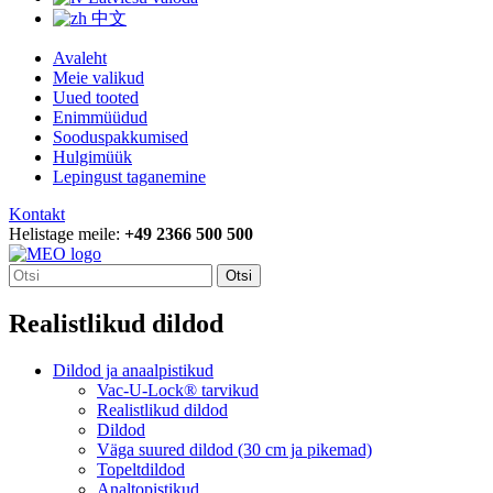
中文
Avaleht
Meie valikud
Uued tooted
Enimmüüdud
Sooduspakkumised
Hulgimüük
Lepingust taganemine
Kontakt
Helistage meile:
+49 2366 500 500
Otsi
Realistlikud dildod
Dildod ja anaalpistikud
Vac-U-Lock® tarvikud
Realistlikud dildod
Dildod
Väga suured dildod (30 cm ja pikemad)
Topeltdildod
Analtopistikud