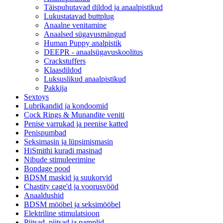
Täispuhutavad dildod ja anaalpistikud
Lukustatavad buttplug
Anaalne venitamine
Anaalsed sügavusmängud
Human Puppy analpistik
DEEPR - anaalsügavuskoolitus
Crackstuffers
Klaasdildod
Luksuslikud anaalpistikud
Pakkija
Sextoys
Lubrikandid ja kondoomid
Cock Rings & Munandite veniti
Penise varrukad ja peenise katted
Penispumbad
Seksimasin ja lüpsimismasin
HiSmithi kuradi masinad
Nibude stimuleerimine
Bondage pood
BDSM maskid ja suukorvid
Chastity cage'd ja voorusvööd
Anaaldushid
BDSM mööbel ja seksimööbel
Elektriline stimulatsioon
Piitsad, piitsad ja pamplid