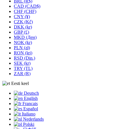
BRL (R$)
CAD (CAD$)
CHF (CHF)
CNY (¥)
CZK (Kč)
DKK (kr)
GBP (£)
MKD (Ден)
NOK (kr)
PLN (zł)
RON (lei)
RSD (Din.)
SEK (kr)
TRY (TL)
ZAR (R)
Eesti keel
Deutsch
English
Français
Español
Italiano
Nederlands
Polski