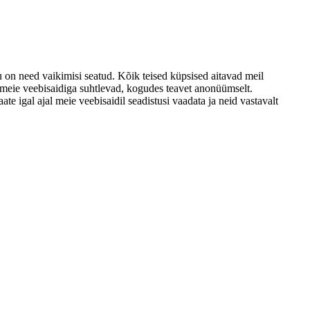
u on need vaikimisi seatud. Kõik teised küpsised aitavad meil
d meie veebisaidiga suhtlevad, kogudes teavet anonüümselt.
e igal ajal meie veebisaidil seadistusi vaadata ja neid vastavalt