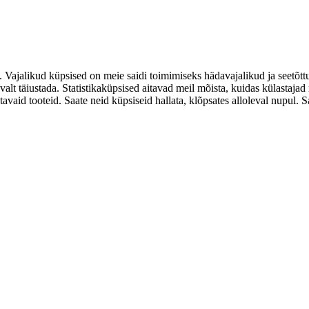
. Vajalikud küpsised on meie saidi toimimiseks hädavajalikud ja seetõtt
valt täiustada. Statistikaküpsised aitavad meil mõista, kuidas külastaja
d tooteid. Saate neid küpsiseid hallata, klõpsates alloleval nupul. Saat