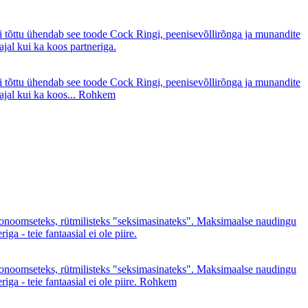
 tõttu ühendab see toode Cock Ringi, peenisevõllirõnga ja munandite
ajal kui ka koos partneriga.
 tõttu ühendab see toode Cock Ringi, peenisevõllirõnga ja munandite
ajal kui ka koos...
Rohkem
oomseteks, rütmilisteks "seksimasinateks". Maksimaalse naudingu
- teie fantaasial ei ole piire.
oomseteks, rütmilisteks "seksimasinateks". Maksimaalse naudingu
 - teie fantaasial ei ole piire.
Rohkem